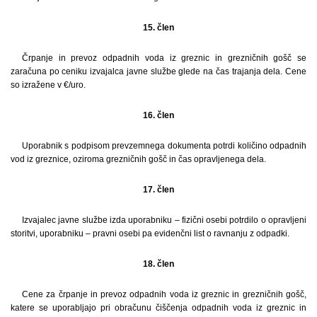
15. člen
Črpanje in prevoz odpadnih voda iz greznic in grezničnih gošč se
zaračuna po ceniku izvajalca javne službe glede na čas trajanja dela. Cene
so izražene v €/uro.
16. člen
Uporabnik s podpisom prevzemnega dokumenta potrdi količino odpadnih
vod iz greznice, oziroma grezničnih gošč in čas opravljenega dela.
17. člen
Izvajalec javne službe izda uporabniku – fizični osebi potrdilo o opravljeni
storitvi, uporabniku – pravni osebi pa evidenčni list o ravnanju z odpadki.
18. člen
Cene za črpanje in prevoz odpadnih voda iz greznic in grezničnih gošč,
katere se uporabljajo pri obračunu čiščenja odpadnih voda iz greznic in