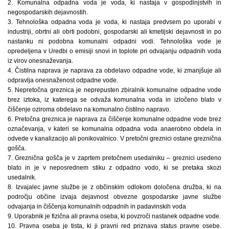
2. Komunalna odpadna voda je voda, ki nastaja v gospodinjstvih in
negospodarskih dejavnostih.
3. Tehnološka odpadna voda je voda, ki nastaja predvsem po uporabi v
industriji, obrtni ali obrti podobni, gospodarski ali kmetijski dejavnosti in po
nastanku ni podobna komunalni odpadni vodi. Tehnološka vode je
opredeljena v Uredbi o emisiji snovi in toplote pri odvajanju odpadnih voda
iz virov onesnaževanja.
4. Čistilna naprava je naprava za obdelavo odpadne vode, ki zmanjšuje ali
odpravlja onesnaženost odpadne vode.
5. Nepretočna greznica je neprepusten zbiralnik komunalne odpadne vode
brez iztoka, iz katerega se odvaža komunalna voda in izločeno blato v
čiščenje oziroma obdelavo na komunalno čistilno napravo.
6. Pretočna greznica je naprava za čiščenje komunalne odpadne vode brez
označevanja, v kateri se komunalna odpadna voda anaerobno obdela in
odvede v kanalizacijo ali ponikovalnico. V pretočni greznici ostane greznična
gošča.
7. Greznična gošča je v zaprtem pretočnem usedalniku – greznici usedeno
blato in je v neposrednem stiku z odpadno vodo, ki se pretaka skozi
usedalnik.
8. Izvajalec javne službe je z občinskim odlokom določena družba, ki na
področju občine izvaja dejavnost obvezne gospodarske javne službe
odvajanja in čiščenja komunalnih odpadnih in padavinskih voda
9. Uporabnik je fizična ali pravna oseba, ki povzroči nastanek odpadne vode.
10. Pravna oseba je tista, ki ji pravni red priznava status pravne osebe.