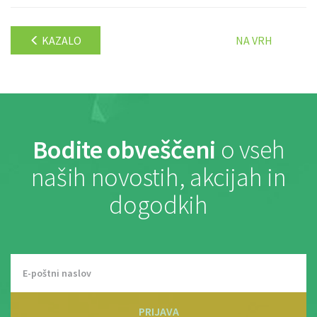
KAZALO
NA VRH
Bodite obveščeni
o vseh
naših novostih, akcijah in
dogodkih
PRIJAVA