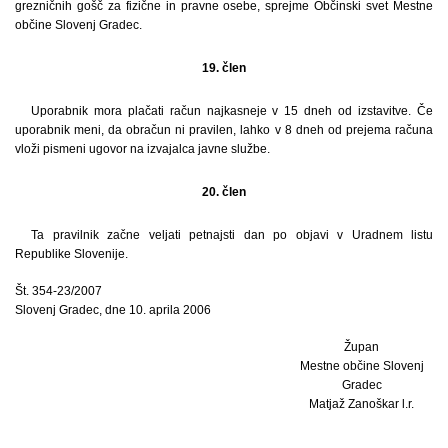
grezničnih gošč za fizične in pravne osebe, sprejme Občinski svet Mestne
občine Slovenj Gradec.
19. člen
Uporabnik mora plačati račun najkasneje v 15 dneh od izstavitve. Če
uporabnik meni, da obračun ni pravilen, lahko v 8 dneh od prejema računa
vloži pismeni ugovor na izvajalca javne službe.
20. člen
Ta pravilnik začne veljati petnajsti dan po objavi v Uradnem listu
Republike Slovenije.
Št. 354-23/2007
Slovenj Gradec, dne 10. aprila 2006
Župan
Mestne občine Slovenj
Gradec
Matjaž Zanoškar l.r.