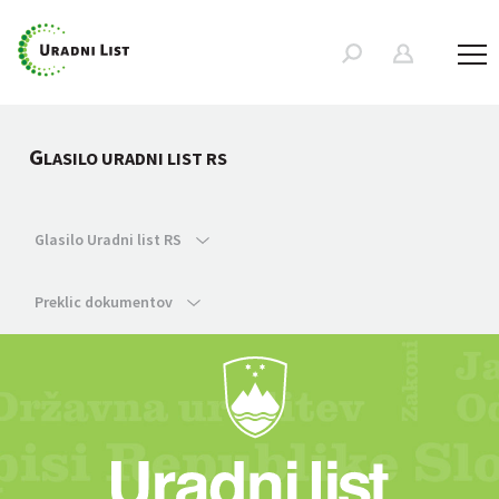
G
LASILO URADNI LIST RS
Glasilo Uradni list RS
Preklic dokumentov