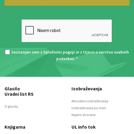
Seznanjen sem s
Splošnimi pogoji
in z
Izjavo o varstvu osebnih
podatkov
. *
Glasilo
Izobraževanja
Uradni list RS
Aktualna izobraževanja
O glasilu
Izobraževanja po meri
Najem dvorane
Knjigarna
UL info tok