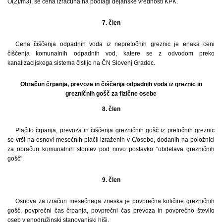
O(2)/m3), se cena izračuna na podlagi dejanske vrednosti KPK.
7. člen
Cena čiščenja odpadnih voda iz nepretočnih greznic je enaka ceni
čiščenja komunalnih odpadnih vod, katere se z odvodom preko
kanalizacijskega sistema čistijo na ČN Slovenj Gradec.
Obračun črpanja, prevoza in čiščenja odpadnih voda iz greznic in
grezničnih gošč za fizične osebe
8. člen
Plačilo črpanja, prevoza in čiščenja grezničnih gošč iz pretočnih greznic
se vrši na osnovi mesečnih plačil izraženih v €/osebo, dodanih na položnici
za obračun komunalnih storitev pod novo postavko "obdelava grezničnih
gošč".
9. člen
Osnova za izračun mesečnega zneska je povprečna količine grezničnih
gošč, povprečni čas črpanja, povprečni čas prevoza in povprečno število
oseb v enodružinski stanovanjski hiši.