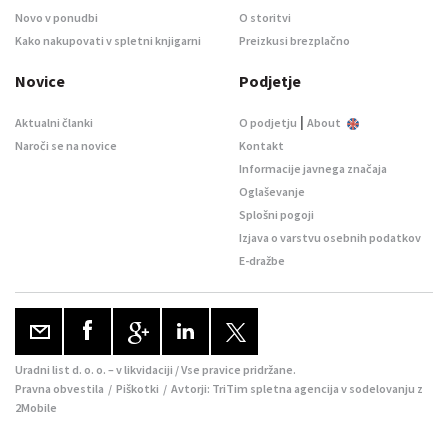
Novo v ponudbi
O storitvi
Kako nakupovati v spletni knjigarni
Preizkusi brezplačno
Novice
Podjetje
|
Aktualni članki
O podjetju
About
Naroči se na novice
Kontakt
Informacije javnega značaja
Oglaševanje
Splošni pogoji
Izjava o varstvu osebnih podatkov
E-dražbe
Uradni list d. o. o. – v likvidaciji / Vse pravice pridržane.
Pravna obvestila
/
Piškotki
/ Avtorji:
TriTim spletna agencija
v sodelovanju z
2Mobile