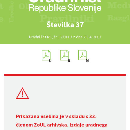
Številka 37
Uradni list RS, št. 37/2007 z dne 23. 4. 2007
Prikazana vsebina je v skladu s 33.
členom
ZoUL
arhivska. Izdaje uradnega