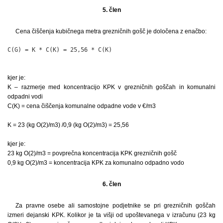
5. člen
Cena čiščenja kubičnega metra grezničnih gošč je določena z enačbo:
C(G) = K * C(K) = 25,56 * C(K)
kjer je:
K – razmerje med koncentracijo KPK v grezničnih goščah in komunalni
odpadni vodi
C(K) = cena čiščenja komunalne odpadne vode v €/m3
K = 23 (kg O(2)/m3) /0,9 (kg O(2)/m3) = 25,56
kjer je:
23 kg O(2)/m3 = povprečna koncentracija KPK grezničnih gošč
0,9 kg O(2)/m3 = koncentracija KPK za komunalno odpadno vodo
6. člen
Za pravne osebe ali samostojne podjetnike se pri grezničnih goščah
izmeri dejanski KPK. Kolikor je ta višji od upoštevanega v izračunu (23 kg