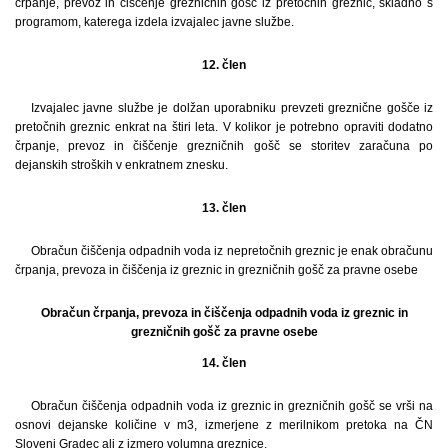
črpanje, prevoz in čiščenje grezničnih gošč iz pretočnih greznic, skladno s
programom, katerega izdela izvajalec javne službe.
12. člen
Izvajalec javne službe je dolžan uporabniku prevzeti greznične gošče iz
pretočnih greznic enkrat na štiri leta. V kolikor je potrebno opraviti dodatno
črpanje, prevoz in čiščenje grezničnih gošč se storitev zaračuna po
dejanskih stroških v enkratnem znesku.
13. člen
Obračun čiščenja odpadnih voda iz nepretočnih greznic je enak obračunu
črpanja, prevoza in čiščenja iz greznic in grezničnih gošč za pravne osebe
Obračun črpanja, prevoza in čiščenja odpadnih voda iz greznic in
grezničnih gošč za pravne osebe
14. člen
Obračun čiščenja odpadnih voda iz greznic in grezničnih gošč se vrši na
osnovi dejanske količine v m3, izmerjene z merilnikom pretoka na ČN
Slovenj Gradec ali z izmero volumna greznice.