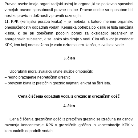
Pravne osebe imajo organizacijski ustroj in organe, ki so poslovno sposobni
v mejah pravne sposobnosti pravne osebe. Pravne osebe so sposobne biti
nosilke pravic in dolžnosti v pravnih razmerjih.
11. KPK (kemijska poraba kisika) – je metoda, s katero merimo organsko
onesnaženost v odpadnih vodah. Kemijska potreba po kisiku je tista množina
kisika, ki se pri določenih pogojih porabi za oksidacijo organskih in
anorganskih substanc, ki se lahko oksidirajo v vodi. Čim višja kot je vrednost
KPK, tem bolj onesnažena je voda oziroma tem slabša je kvaliteta vode.
3. člen
Uporabnik mora izvajalcu javne službe omogočiti:
– redno praznjenje nepretočnih greznic
– prevzem blata iz pretočnih greznic najmanj enkrat na štiri leta.
Cena čiščenja odpadnih voda iz greznic in grezničnih gošč
4. člen
Cena čiščenja grezničnih gošč iz pretočnih greznic se izračuna na osnovi
razmerja koncentracije KPK v grezničnih goščah in koncentracije KPK v
komunalnih odpadnih vodah.