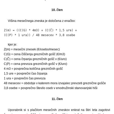
10. člen
Višina mesečnega zneska je določena z enačbo:
Z(m) = ((C(G) * 4m3) + (C(Č) * 1,5 ure) +

(C(P) * 1 ura)) / 48 mesecev * 3,8 osebe
kjer je:
Z(m) = mesečni znesek (€/osebo/mesec)
C(G) = cena čiščenja grezničnih gošč (€/m3)
C(Č) = cena črpanja grezničnih gošč v (€/uro)
C(P) = cena prevoza grezničnih gošč v (€/uro)
4 m3 = povprečna količina grezničnih gošč
1,5 ure = povprečni čas črpanja
1 ura = povprečni čas prevoza
48 mesecev = obdobje v katerem mora izvajalec prevzeti greznične gošče
3,8 osebe = povprečno število oseb v enodružinski stanovanjski hiši
11. člen
Uporabnik si s plačilom mesečnih zneskov enkrat na štiri leta zagotovi