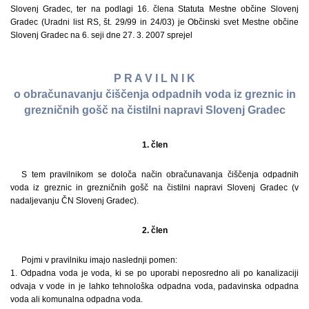
Slovenj Gradec, ter na podlagi 16. člena Statuta Mestne občine Slovenj
Gradec (Uradni list RS, št. 29/99 in 24/03) je Občinski svet Mestne občine
Slovenj Gradec na 6. seji dne 27. 3. 2007 sprejel
P R A V I L N I K
o obračunavanju čiščenja odpadnih voda iz greznic in
grezničnih gošč na čistilni napravi Slovenj Gradec
1. člen
S tem pravilnikom se določa način obračunavanja čiščenja odpadnih
voda iz greznic in grezničnih gošč na čistilni napravi Slovenj Gradec (v
nadaljevanju ČN Slovenj Gradec).
2. člen
Pojmi v pravilniku imajo naslednji pomen:
1. Odpadna voda je voda, ki se po uporabi neposredno ali po kanalizaciji
odvaja v vode in je lahko tehnološka odpadna voda, padavinska odpadna
voda ali komunalna odpadna voda.