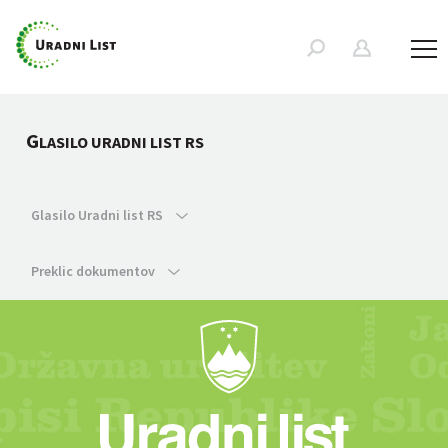
G
LASILO URADNI LIST RS
Glasilo Uradni list RS
Preklic dokumentov