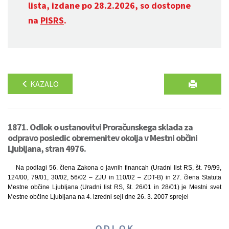
lista, izdane po 28.2.2026, so dostopne
na
PISRS
.
KAZALO
1871. Odlok o ustanovitvi Proračunskega sklada za
odpravo posledic obremenitev okolja v Mestni občini
Ljubljana, stran 4976.
Na podlagi 56. člena Zakona o javnih financah (Uradni list RS, št. 79/99,
124/00, 79/01, 30/02, 56/02 – ZJU in 110/02 – ZDT-B) in 27. člena Statuta
Mestne občine Ljubljana (Uradni list RS, št. 26/01 in 28/01) je Mestni svet
Mestne občine Ljubljana na 4. izredni seji dne 26. 3. 2007 sprejel
O D L O K