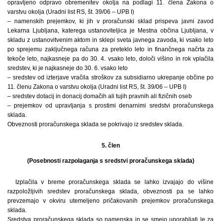
opravljeno odpravo obremenitev okolja na podlagi 11. člena Zakona o
varstvu okolja (Uradni list RS, št. 39/06 – UPB I)
– namenskih prejemkov, ki jih v proračunski sklad prispeva javni zavod
Lekarna Ljubljana, katerega ustanoviteljica je Mestna občina Ljubljana, v
skladu z ustanovitvenim aktom in sklepi sveta javnega zavoda, ki vsako leto
po sprejemu zaključnega računa za preteklo leto in finančnega načrta za
tekoče leto, najkasneje pa do 30. 4. vsako leto, določi višino in rok vplačila
sredstev, ki je najkasneje do 30. 6. vsako leto
– sredstev od izterjave vračila stroškov za subsidiarno ukrepanje občine po
11. členu Zakona o varstvu okolja (Uradni list RS, št. 39/06 – UPB I)
– sredstev dotacij in donacij domačih ali tujih pravnih ali fizičnih oseb
– prejemkov od upravljanja s prostimi denarnimi sredstvi proračunskega
sklada.
Obveznosti proračunskega sklada se pokrivajo iz sredstev sklada.
5. člen
(Posebnosti razpolaganja s sredstvi proračunskega sklada)
Izplačila v breme proračunskega sklada se lahko izvajajo do višine
razpoložljivih sredstev proračunskega sklada, obveznosti pa se lahko
prevzemajo v okviru utemeljeno pričakovanih prejemkov proračunskega
sklada.
Sredstva proračunskega sklada so namenska in se smejo uporabljati le za