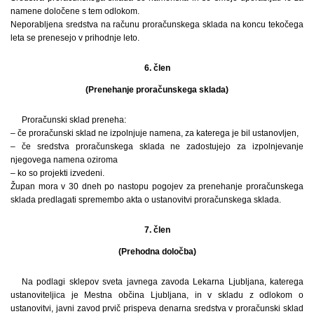
namene določene s tem odlokom.
Neporabljena sredstva na računu proračunskega sklada na koncu tekočega
leta se prenesejo v prihodnje leto.
6. člen
(Prenehanje proračunskega sklada)
Proračunski sklad preneha:
– če proračunski sklad ne izpolnjuje namena, za katerega je bil ustanovljen,
– če sredstva proračunskega sklada ne zadostujejo za izpolnjevanje
njegovega namena oziroma
– ko so projekti izvedeni.
Župan mora v 30 dneh po nastopu pogojev za prenehanje proračunskega
sklada predlagati spremembo akta o ustanovitvi proračunskega sklada.
7. člen
(Prehodna določba)
Na podlagi sklepov sveta javnega zavoda Lekarna Ljubljana, katerega
ustanoviteljica je Mestna občina Ljubljana, in v skladu z odlokom o
ustanovitvi, javni zavod prvič prispeva denarna sredstva v proračunski sklad