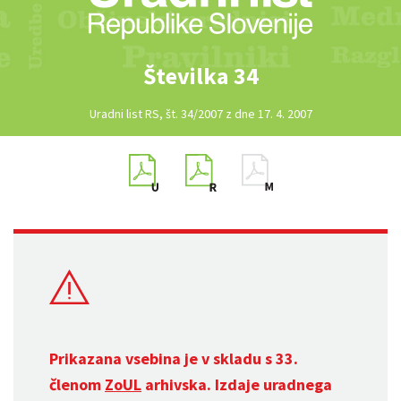
Številka 34
Uradni list RS, št. 34/2007 z dne 17. 4. 2007
Prikazana vsebina je v skladu s 33.
členom
ZoUL
arhivska. Izdaje uradnega