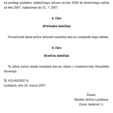
na podlagi podatkov zaključnega računa za leto 2006 ter finančnega načrta
za leto 2007, najkasneje do 31. 7. 2007.
8. člen
(Prehodna določba)
Proračunski sklad prične delovati naslednji dan po uveljavitvi tega odloka.
9. člen
(Končna določba)
Ta odlok začne veljati naslednji dan po objavi v Uradnem listu Republike
Slovenije.
Št. 410-60/2007-6
Ljubljana, dne 26. marca 2007
Župan
Mestne občine Ljubljana
Zoran Janković l.r.