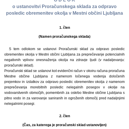
o ustanovitvi Proračunskega sklada za odpravo
posledic obremenitev okolja v Mestni občini Ljubljana
1. člen
(Namen proračunskega sklada)
S tem odlokom se ustanovi Proračunski sklad za odpravo posledic
obremenitev okolja v Mestni občini Ljubljana za preprečevanje potencialnih
negativnih vplivov onesnaženja okolja na zdravje ljudi (v nadaljevanju:
proračunski sklad).
Proračunski sklad se ustanovi kot evidenčni račun v okviru računa proračuna
Mestne občine Ljubljana z namenom ločenega vodenja določenih
prejemkov in izdatkov za odpravo posledic obremenitev okolja z namenom
preprečevanja morebitnih posledic nelegalnih posegov v okolje na
vodovarstvenih območjih, pomembnih za oskrbo Mestne občine Ljubljana s
pitno vodo in za varovanje saniranih in ogroženih območij pred nadaljnjimi
nelegalnimi posegi.
2. člen
(Čas, za katerega je proračunski sklad ustanovljen)