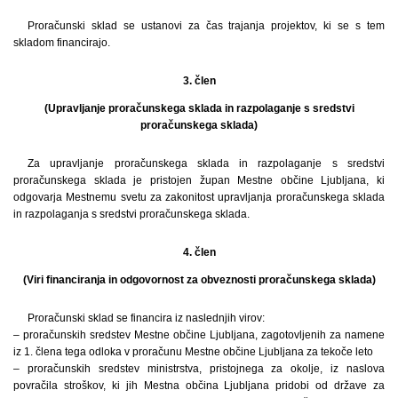
Proračunski sklad se ustanovi za čas trajanja projektov, ki se s tem
skladom financirajo.
3. člen
(Upravljanje proračunskega sklada in razpolaganje s sredstvi
proračunskega sklada)
Za upravljanje proračunskega sklada in razpolaganje s sredstvi
proračunskega sklada je pristojen župan Mestne občine Ljubljana, ki
odgovarja Mestnemu svetu za zakonitost upravljanja proračunskega sklada
in razpolaganja s sredstvi proračunskega sklada.
4. člen
(Viri financiranja in odgovornost za obveznosti proračunskega sklada)
Proračunski sklad se financira iz naslednjih virov:
– proračunskih sredstev Mestne občine Ljubljana, zagotovljenih za namene
iz 1. člena tega odloka v proračunu Mestne občine Ljubljana za tekoče leto
– proračunskih sredstev ministrstva, pristojnega za okolje, iz naslova
povračila stroškov, ki jih Mestna občina Ljubljana pridobi od države za