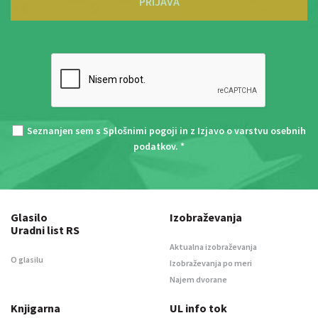
PRIJAVA
Seznanjen sem s
Splošnimi pogoji
in z
Izjavo o varstvu osebnih
podatkov
. *
Glasilo
Izobraževanja
Uradni list RS
Aktualna izobraževanja
O glasilu
Izobraževanja po meri
Najem dvorane
Knjigarna
UL info tok