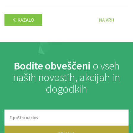
KAZALO
NA VRH
Bodite obveščeni
o vseh
naših novostih, akcijah in
dogodkih