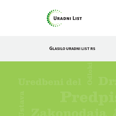
G
LASILO URADNI LIST RS