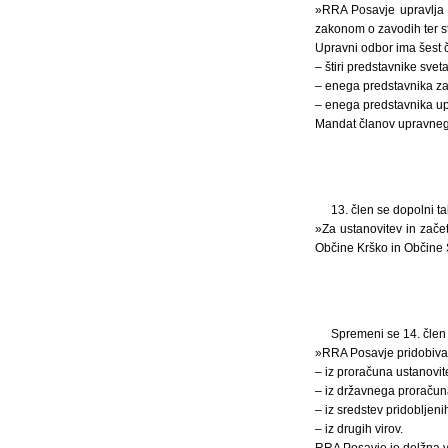
»RRA Posavje upravlja 
zakonom o zavodih ter 
Upravni odbor ima šest čl
– štiri predstavnike sveta
– enega predstavnika za
– enega predstavnika upo
Mandat članov upravnega
13. člen se dopolni ta
»Za ustanovitev in zače
Občine Krško in Občine 
Spremeni se 14. člen 
»RRA Posavje pridobiva 
– iz proračuna ustanovit
– iz državnega proračun
– iz sredstev pridobljenih
– iz drugih virov.
RRA Posavje je dolžna v