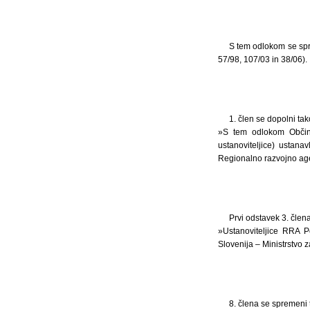
S tem odlokom se spre
57/98, 107/03 in 38/06).
1. člen se dopolni tak
»S tem odlokom Občina
ustanoviteljice) ustan
Regionalno razvojno age
Prvi odstavek 3. člena
»Ustanoviteljice RRA P
Slovenija – Ministrstvo 
8. člena se spremeni t