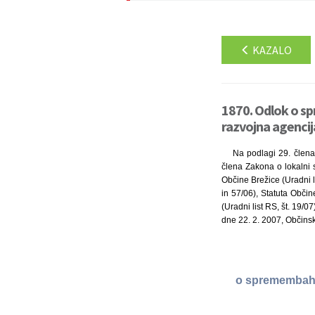
KAZALO
1870. Odlok o s
razvojna agencij
Na podlagi 29. člena
člena Zakona o lokalni
Občine Brežice (Uradni li
in 57/06), Statuta Občin
(Uradni list RS, št. 19/0
dne 22. 2. 2007, Občinsk
o spremembah i