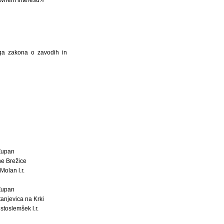
ega zakona o zavodih in
Župan
ne Brežice
Molan l.r.
Župan
anjevica na Krki
stoslemšek l.r.