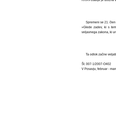
Spremeni se 21. člen 
»Glede zadev, ki s tem
veljavnega zakona, ki u
Ta odlok začne veljat
Št. 007-1/2007-O402
V Posavju, februar - ma