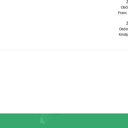
Obči
Franc 
Občin
Kristi