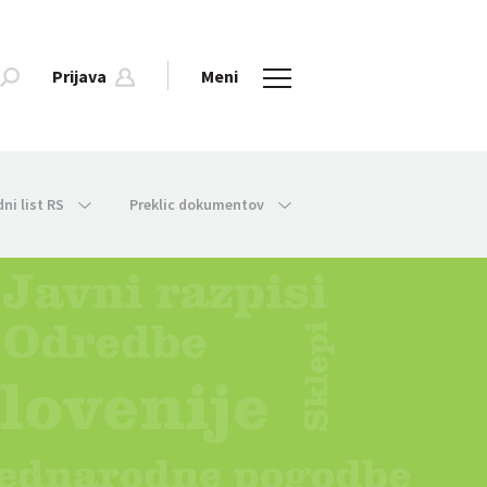
Prijava
Meni
dni list RS
Preklic dokumentov