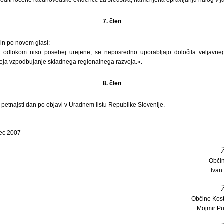
7. člen
in po novem glasi:
 odlokom niso posebej urejene, se neposredno uporabljajo določila veljavn
reja vzpodbujanje skladnega regionalnega razvoja.«.
8. člen
i petnajsti dan po objavi v Uradnem listu Republike Slovenije.
rec 2007
Obči
Ivan 
Občine Kost
Mojmir Pu