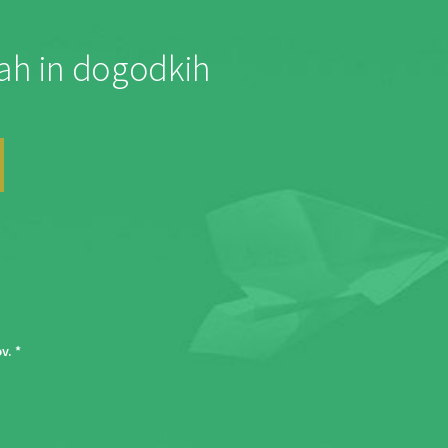
jah in dogodkih
ov
. *