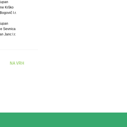
Župan
ne Krško
Bogovič l.r.
Župan
e Sevnica
jan Janc l.r.
NA VRH