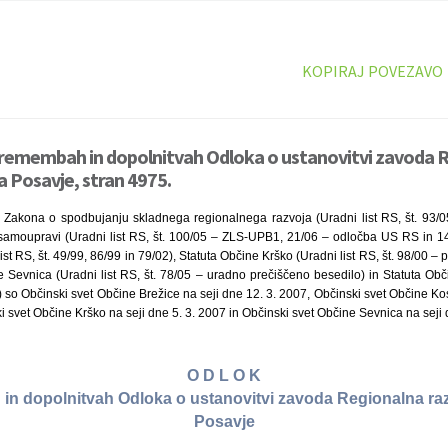
KOPIRAJ POVEZAVO
premembah in dopolnitvah Odloka o ustanovitvi zavoda 
a Posavje, stran 4975.
 Zakona o spodbujanju skladnega regionalnega razvoja (Uradni list RS, št. 93/0
 samoupravi (Uradni list RS, št. 100/05 – ZLS-UPB1, 21/06 – odločba US RS in 1
st RS, št. 49/99, 86/99 in 79/02), Statuta Občine Krško (Uradni list RS, št. 98/00 –
e Sevnica (Uradni list RS, št. 78/05 – uradno prečiščeno besedilo) in Statuta Ob
7) so Občinski svet Občine Brežice na seji dne 12. 3. 2007, Občinski svet Občine Ko
i svet Občine Krško na seji dne 5. 3. 2007 in Občinski svet Občine Sevnica na seji 
O D L O K
n dopolnitvah Odloka o ustanovitvi zavoda Regionalna ra
Posavje