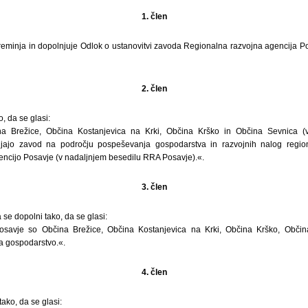
1. člen
minja in dopolnjuje Odlok o ustanovitvi zavoda Regionalna razvojna agencija Posa
2. člen
o, da se glasi:
 Brežice, Občina Kostanjevica na Krki, Občina Krško in Občina Sevnica (v
avljajo zavod na področju pospeševanja gospodarstva in razvojnih nalog regiona
ncijo Posavje (v nadaljnjem besedilu RRA Posavje).«.
3. člen
 se dopolni tako, da se glasi:
osavje so Občina Brežice, Občina Kostanjevica na Krki, Občina Krško, Obči
za gospodarstvo.«.
4. člen
ako, da se glasi: