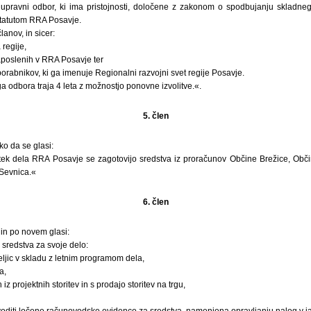
upravni odbor, ki ima pristojnosti, določene z zakonom o spodbujanju skladneg
statutom RRA Posavje.
anov, in sicer:
 regije,
poslenih v RRA Posavje ter
rabnikov, ki ga imenuje Regionalni razvojni svet regije Posavje.
 odbora traja 4 leta z možnostjo ponovne izvolitve.«.
5. člen
ko da se glasi:
tek dela RRA Posavje se zagotovijo sredstva iz proračunov Občine Brežice, Obči
Sevnica.«
6. člen
in po novem glasi:
sredstva za svoje delo:
eljic v skladu z letnim programom dela,
a,
 iz projektnih storitev in s prodajo storitev na trgu,
oditi ločene računovodske evidence za sredstva, namenjena opravljanju nalog v j