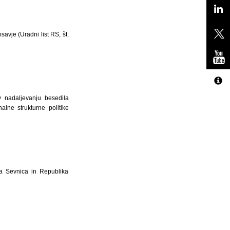
vje (Uradni list RS, št.
 nadaljevanju besedila
lne strukturne politike
na Sevnica in Republika