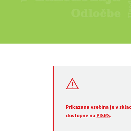
Prikazana vsebina je v skla
dostopne na
PISRS
.