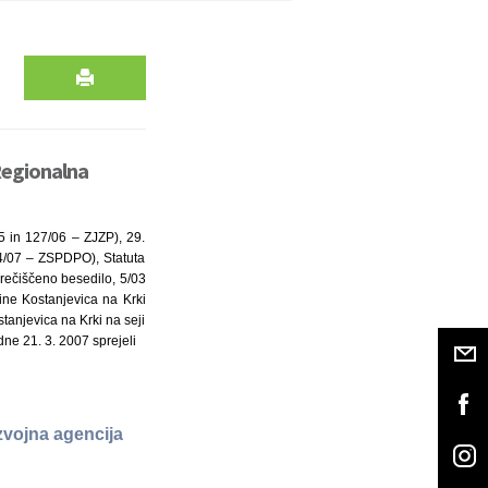
Regionalna
5 in 127/06 – ZJZP), 29.
4/07 – ZSPDPO), Statuta
 prečiščeno besedilo, 5/03
čine Kostanjevica na Krki
stanjevica na Krki na seji
dne 21. 3. 2007 sprejeli
zvojna agencija