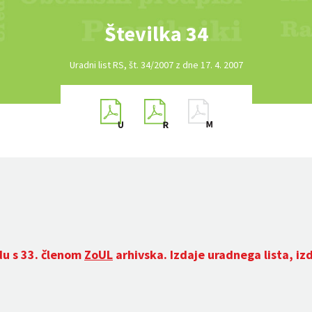
Številka 34
Uradni list RS, št. 34/2007 z dne 17. 4. 2007
du s 33. členom
ZoUL
arhivska. Izdaje uradnega lista, iz