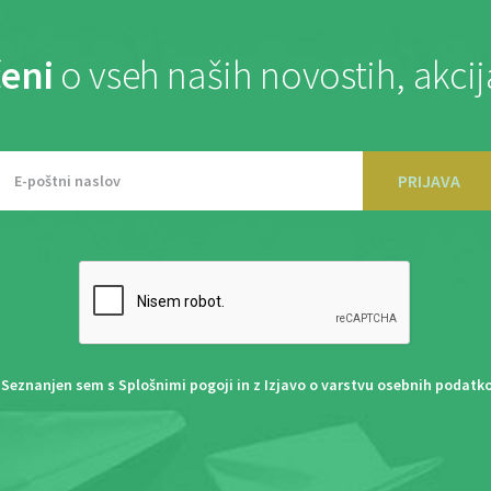
eni
o vseh naših novostih, akci
PRIJAVA
Seznanjen sem s
Splošnimi pogoji
in z
Izjavo o varstvu osebnih podatk