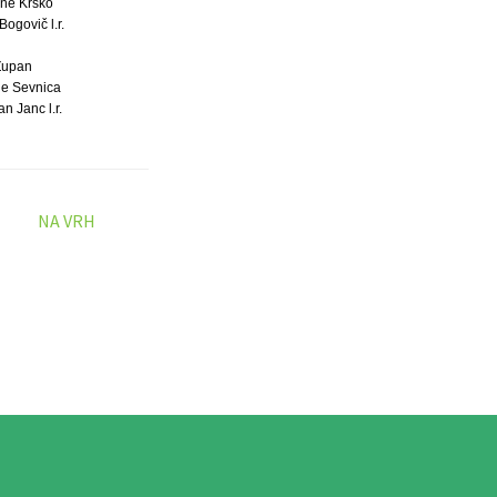
ne Krško
Bogovič l.r.
Župan
e Sevnica
jan Janc l.r.
NA VRH