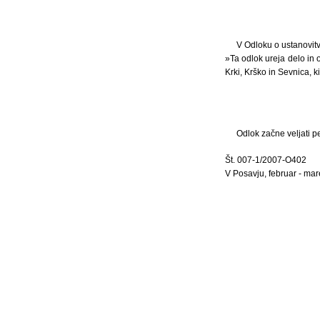
V Odloku o ustanovitvi
»Ta odlok ureja delo in 
Krki, Krško in Sevnica, ki
Odlok začne veljati p
Št. 007-1/2007-O402
V Posavju, februar - ma