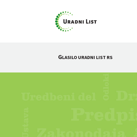
G
LASILO URADNI LIST RS