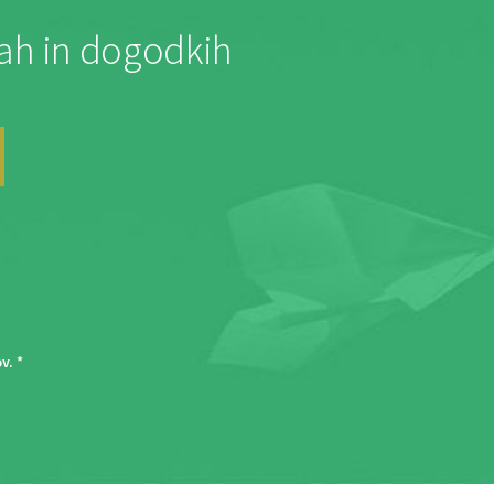
jah in dogodkih
ov
. *