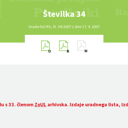
Številka 34
Uradni list RS, št. 34/2007 z dne 17. 4. 2007
du s 33. členom
ZoUL
arhivska. Izdaje uradnega lista, iz