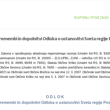
KOPIRAJ POVEZAVO
remembi in dopolnitvi Odloka o ustanovitvi Sveta regije 
 Zakona o spodbujanju skladnega regionalnega razvoja (Uradni list RS, št. 93/0
 samoupravi (Uradni list RS, št. 100/05 – ZLS-UPB1, 21/06 – odločba US RS in 1
ist RS, št. 49/99, 86/99 in 79/02), Statuta Občine Krško (Uradni list RS, št. 98/
 Občine Sevnica (Uradni list RS, št. 78/05 – uradno prečiščeno besedilo) in Statu
 19/07) so Občinski svet Občine Brežice na seji dne 12. 3. 2007, Občinski svet Obči
bčinski svet Občine Krško na seji dne 5. 3. 2007 in Občinski svet Občine Sevnica
O D L O K
remembi in dopolnitvi Odloka o ustanovitvi Sveta regije Po