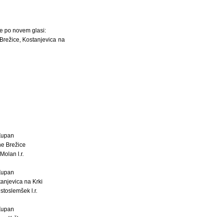
se po novem glasi:
 Brežice, Kostanjevica na
Župan
ne Brežice
Molan l.r.
Župan
anjevica na Krki
stoslemšek l.r.
Župan