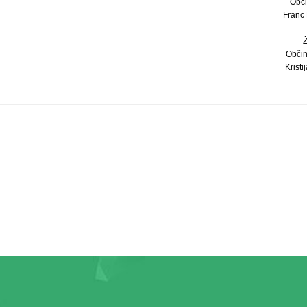
Obči
Franc 
Občin
Kristi