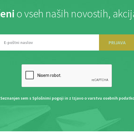
eni
o vseh naših novostih, akci
PRIJAVA
Seznanjen sem s
Splošnimi pogoji
in z
Izjavo o varstvu osebnih podatk