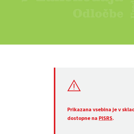
Prikazana vsebina je v skla
dostopne na
PISRS
.