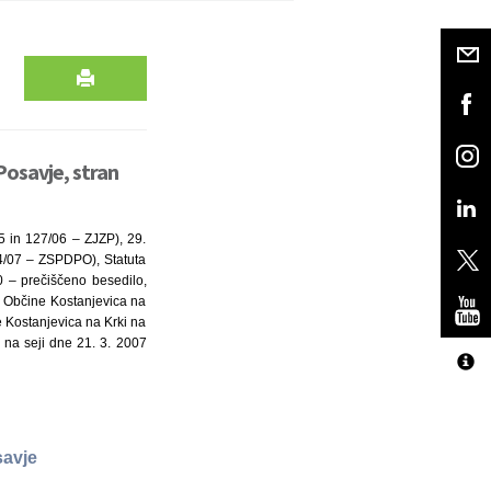
Posavje, stran
5 in 127/06 – ZJZP), 29.
4/07 – ZSPDPO), Statuta
00 – prečiščeno besedilo,
ta Občine Kostanjevica na
ne Kostanjevica na Krki na
 na seji dne 21. 3. 2007
savje