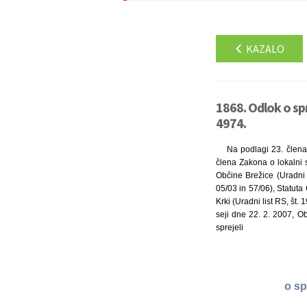
KAZALO
1868. Odlok o sp
4974.
Na podlagi 23. člena
člena Zakona o lokalni
Občine Brežice (Uradni l
05/03 in 57/06), Statuta
Krki (Uradni list RS, št.
seji dne 22. 2. 2007, O
sprejeli
o sp