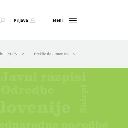
Prijava
Meni
dni list RS
Preklic dokumentov