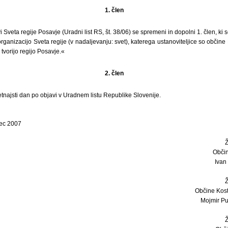
1. člen
 Sveta regije Posavje (Uradni list RS, št. 38/06) se spremeni in dopolni 1. člen, ki 
organizacijo Sveta regije (v nadaljevanju: svet), katerega ustanoviteljice so občine
 tvorijo regijo Posavje.«
2. člen
etnajsti dan po objavi v Uradnem listu Republike Slovenije.
rec 2007
Obči
Ivan 
Občine Kost
Mojmir Pu