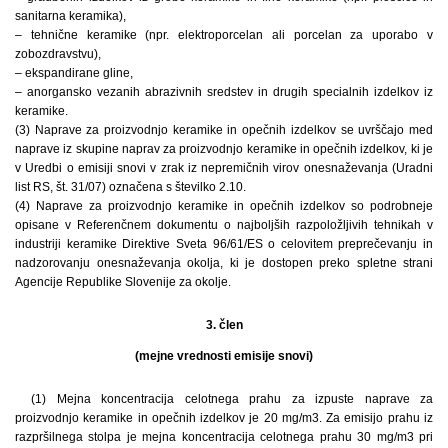
sanitarna keramika),
– tehnične keramike (npr. elektroporcelan ali porcelan za uporabo v
zobozdravstvu),
– ekspandirane gline,
– anorgansko vezanih abrazivnih sredstev in drugih specialnih izdelkov iz
keramike.
(3) Naprave za proizvodnjo keramike in opečnih izdelkov se uvrščajo med
naprave iz skupine naprav za proizvodnjo keramike in opečnih izdelkov, ki je
v Uredbi o emisiji snovi v zrak iz nepremičnih virov onesnaževanja (Uradni
list RS, št. 31/07) označena s številko 2.10.
(4) Naprave za proizvodnjo keramike in opečnih izdelkov so podrobneje
opisane v Referenčnem dokumentu o najboljših razpoložljivih tehnikah v
industriji keramike Direktive Sveta 96/61/ES o celovitem preprečevanju in
nadzorovanju onesnaževanja okolja, ki je dostopen preko spletne strani
Agencije Republike Slovenije za okolje.
3. člen
(mejne vrednosti emisije snovi)
(1) Mejna koncentracija celotnega prahu za izpuste naprave za
proizvodnjo keramike in opečnih izdelkov je 20 mg/m3. Za emisijo prahu iz
razpršilnega stolpa je mejna koncentracija celotnega prahu 30 mg/m3 pri