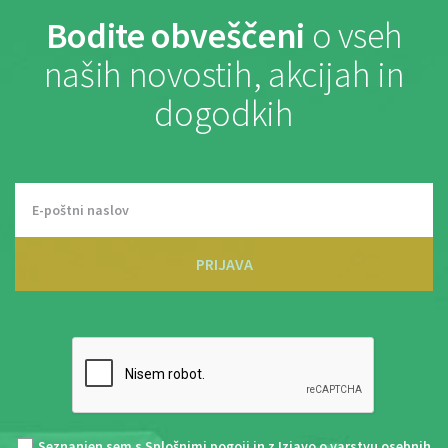
Bodite obveščeni
o vseh
naših novostih, akcijah in
dogodkih
PRIJAVA
Seznanjen sem s
Splošnimi pogoji
in z
Izjavo o varstvu osebnih