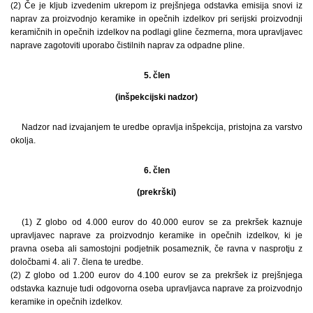
(2) Če je kljub izvedenim ukrepom iz prejšnjega odstavka emisija snovi iz
naprav za proizvodnjo keramike in opečnih izdelkov pri serijski proizvodnji
keramičnih in opečnih izdelkov na podlagi gline čezmerna, mora upravljavec
naprave zagotoviti uporabo čistilnih naprav za odpadne pline.
5. člen
(inšpekcijski nadzor)
Nadzor nad izvajanjem te uredbe opravlja inšpekcija, pristojna za varstvo
okolja.
6. člen
(prekrški)
(1) Z globo od 4.000 eurov do 40.000 eurov se za prekršek kaznuje
upravljavec naprave za proizvodnjo keramike in opečnih izdelkov, ki je
pravna oseba ali samostojni podjetnik posameznik, če ravna v nasprotju z
določbami 4. ali 7. člena te uredbe.
(2) Z globo od 1.200 eurov do 4.100 eurov se za prekršek iz prejšnjega
odstavka kaznuje tudi odgovorna oseba upravljavca naprave za proizvodnjo
keramike in opečnih izdelkov.