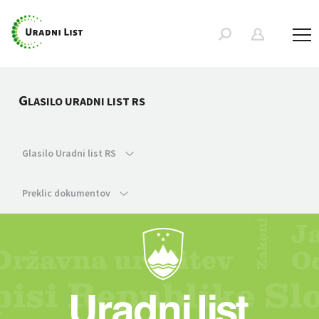
G
LASILO URADNI LIST RS
Glasilo Uradni list RS
Preklic dokumentov