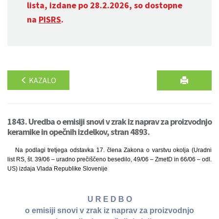
lista, izdane po 28.2.2026, so dostopne
na
PISRS
.
KAZALO
1843. Uredba o emisiji snovi v zrak iz naprav za proizvodnjo
keramike in opečnih izdelkov, stran 4893.
Na podlagi tretjega odstavka 17. člena Zakona o varstvu okolja (Uradni
list RS, št. 39/06 – uradno prečiščeno besedilo, 49/06 – ZmetD in 66/06 – odl.
US) izdaja Vlada Republike Slovenije
U R E D B O
o emisiji snovi v zrak iz naprav za proizvodnjo