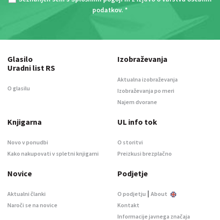
podatkov
. *
Glasilo
Izobraževanja
Uradni list RS
Aktualna izobraževanja
O glasilu
Izobraževanja po meri
Najem dvorane
Knjigarna
UL info tok
Novo v ponudbi
O storitvi
Kako nakupovati v spletni knjigarni
Preizkusi brezplačno
Novice
Podjetje
|
Aktualni članki
O podjetju
About
Naroči se na novice
Kontakt
Informacije javnega značaja