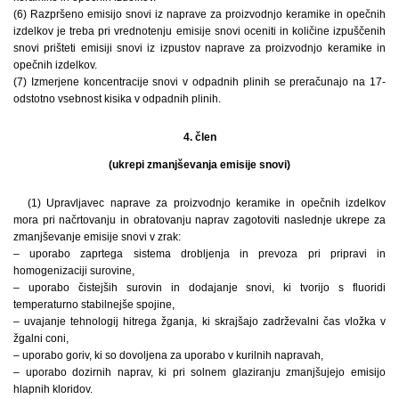
(6) Razpršeno emisijo snovi iz naprave za proizvodnjo keramike in opečnih
izdelkov je treba pri vrednotenju emisije snovi oceniti in količine izpuščenih
snovi prišteti emisiji snovi iz izpustov naprave za proizvodnjo keramike in
opečnih izdelkov.
(7) Izmerjene koncentracije snovi v odpadnih plinih se preračunajo na 17-
odstotno vsebnost kisika v odpadnih plinih.
4. člen
(ukrepi zmanjševanja emisije snovi)
(1) Upravljavec naprave za proizvodnjo keramike in opečnih izdelkov
mora pri načrtovanju in obratovanju naprav zagotoviti naslednje ukrepe za
zmanjševanje emisije snovi v zrak:
– uporabo zaprtega sistema drobljenja in prevoza pri pripravi in
homogenizaciji surovine,
– uporabo čistejših surovin in dodajanje snovi, ki tvorijo s fluoridi
temperaturno stabilnejše spojine,
– uvajanje tehnologij hitrega žganja, ki skrajšajo zadrževalni čas vložka v
žgalni coni,
– uporabo goriv, ki so dovoljena za uporabo v kurilnih napravah,
– uporabo dozirnih naprav, ki pri solnem glaziranju zmanjšujejo emisijo
hlapnih kloridov.