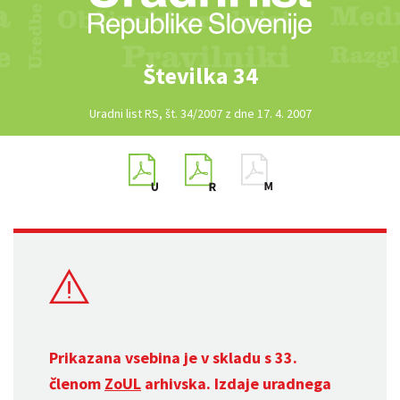
Številka 34
Uradni list RS, št. 34/2007 z dne 17. 4. 2007
Prikazana vsebina je v skladu s 33.
členom
ZoUL
arhivska. Izdaje uradnega