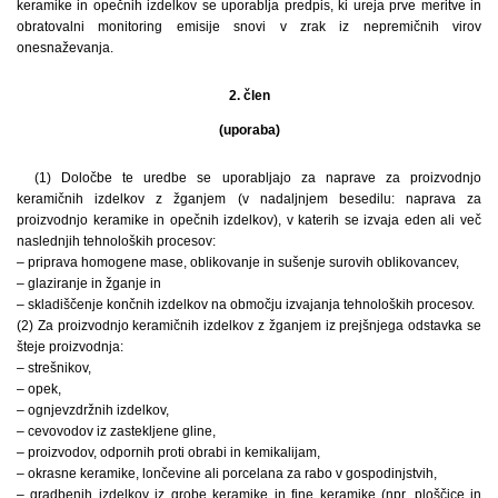
keramike in opečnih izdelkov se uporablja predpis, ki ureja prve meritve in
obratovalni monitoring emisije snovi v zrak iz nepremičnih virov
onesnaževanja.
2. člen
(uporaba)
(1) Določbe te uredbe se uporabljajo za naprave za proizvodnjo
keramičnih izdelkov z žganjem (v nadaljnjem besedilu: naprava za
proizvodnjo keramike in opečnih izdelkov), v katerih se izvaja eden ali več
naslednjih tehnoloških procesov:
– priprava homogene mase, oblikovanje in sušenje surovih oblikovancev,
– glaziranje in žganje in
– skladiščenje končnih izdelkov na območju izvajanja tehnoloških procesov.
(2) Za proizvodnjo keramičnih izdelkov z žganjem iz prejšnjega odstavka se
šteje proizvodnja:
– strešnikov,
– opek,
– ognjevzdržnih izdelkov,
– cevovodov iz zastekljene gline,
– proizvodov, odpornih proti obrabi in kemikalijam,
– okrasne keramike, lončevine ali porcelana za rabo v gospodinjstvih,
– gradbenih izdelkov iz grobe keramike in fine keramike (npr. ploščice in