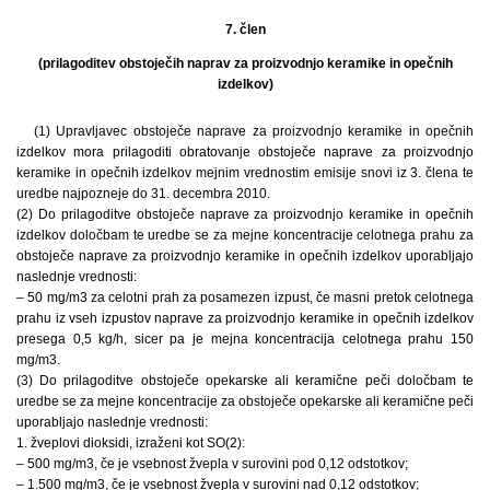
7. člen
(prilagoditev obstoječih naprav za proizvodnjo keramike in opečnih
izdelkov)
(1) Upravljavec obstoječe naprave za proizvodnjo keramike in opečnih
izdelkov mora prilagoditi obratovanje obstoječe naprave za proizvodnjo
keramike in opečnih izdelkov mejnim vrednostim emisije snovi iz 3. člena te
uredbe najpozneje do 31. decembra 2010.
(2) Do prilagoditve obstoječe naprave za proizvodnjo keramike in opečnih
izdelkov določbam te uredbe se za mejne koncentracije celotnega prahu za
obstoječe naprave za proizvodnjo keramike in opečnih izdelkov uporabljajo
naslednje vrednosti:
– 50 mg/m3 za celotni prah za posamezen izpust, če masni pretok celotnega
prahu iz vseh izpustov naprave za proizvodnjo keramike in opečnih izdelkov
presega 0,5 kg/h, sicer pa je mejna koncentracija celotnega prahu 150
mg/m3.
(3) Do prilagoditve obstoječe opekarske ali keramične peči določbam te
uredbe se za mejne koncentracije za obstoječe opekarske ali keramične peči
uporabljajo naslednje vrednosti:
1. žveplovi dioksidi, izraženi kot SO(2):
– 500 mg/m3, če je vsebnost žvepla v surovini pod 0,12 odstotkov;
– 1.500 mg/m3, če je vsebnost žvepla v surovini nad 0,12 odstotkov;