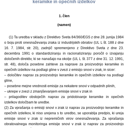
keramike in opečnih izdelkov
1. člen
(namen)
(1) Ta uredba v skladu z Direktivo Sveta 84/360/EGS z dne 28. junija 1984
o boju proti onesnaževanju zraka iz industrijskih obratov (UL L št. 188 z dne
16. 7. 1984, str. 20), zadnjič spremenjeno z Direktivo Sveta z dne 23.
decembra 1991 o standardiziranju in racionaliziranju poročil o izvajanju
določenih direktiv, ki se nanašajo na okolje (UL L št. 377 z dne 31. 12. 1991,
str. 48), določa posebne zahteve za naprave za proizvodnjo keramike in
opečnih izdelkov na podlagi gline v zvezi z emisijo snovi v zrak, in sicer:
– določitev naprav za proizvodnjo keramike in opečnih izdelkov na podlagi
gline,
– posebne mejne vrednosti emisije za nekatere snovi v odpadnih plinih,
– ukrepe v zvezi z zmanjševanjem emisije snovi v zrak in
– prilagoditev obstoječih naprav za pridobivanje keramike in opečnih
izdelkov določbam te uredbe.
(2) Za vprašanja o emisiji snovi v zrak iz naprav za proizvodnjo keramike in
opečnih izdelkov, ki niso urejena s to uredbo, se uporablja predpis, ki ureja
emisije snovi v zrak iz nepremičnih virov onesnaževanja. Za vprašanja
obratovalnega monitoringa emisije snovi v zrak iz naprav za proizvodnjo