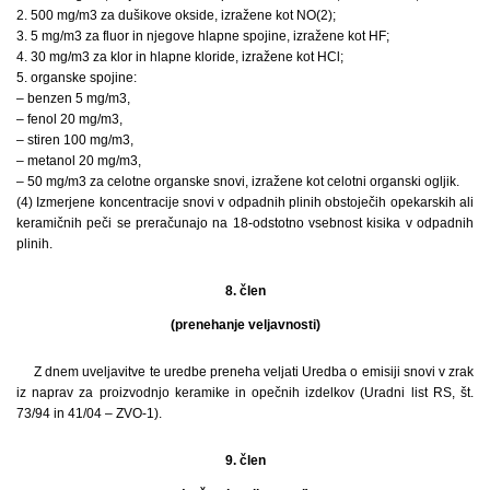
2. 500 mg/m3 za dušikove okside, izražene kot NO(2);
3. 5 mg/m3 za fluor in njegove hlapne spojine, izražene kot HF;
4. 30 mg/m3 za klor in hlapne kloride, izražene kot HCl;
5. organske spojine:
– benzen 5 mg/m3,
– fenol 20 mg/m3,
– stiren 100 mg/m3,
– metanol 20 mg/m3,
– 50 mg/m3 za celotne organske snovi, izražene kot celotni organski ogljik.
(4) Izmerjene koncentracije snovi v odpadnih plinih obstoječih opekarskih ali
keramičnih peči se preračunajo na 18-odstotno vsebnost kisika v odpadnih
plinih.
8. člen
(prenehanje veljavnosti)
Z dnem uveljavitve te uredbe preneha veljati Uredba o emisiji snovi v zrak
iz naprav za proizvodnjo keramike in opečnih izdelkov (Uradni list RS, št.
73/94 in 41/04 – ZVO-1).
9. člen