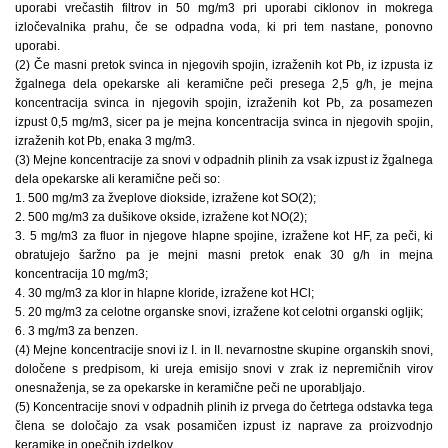
uporabi vrečastih filtrov in 50 mg/m3 pri uporabi ciklonov in mokrega
izločevalnika prahu, če se odpadna voda, ki pri tem nastane, ponovno
uporabi.
(2) Če masni pretok svinca in njegovih spojin, izraženih kot Pb, iz izpusta iz
žgalnega dela opekarske ali keramične peči presega 2,5 g/h, je mejna
koncentracija svinca in njegovih spojin, izraženih kot Pb, za posamezen
izpust 0,5 mg/m3, sicer pa je mejna koncentracija svinca in njegovih spojin,
izraženih kot Pb, enaka 3 mg/m3.
(3) Mejne koncentracije za snovi v odpadnih plinih za vsak izpust iz žgalnega
dela opekarske ali keramične peči so:
1. 500 mg/m3 za žveplove diokside, izražene kot SO(2);
2. 500 mg/m3 za dušikove okside, izražene kot NO(2);
3. 5 mg/m3 za fluor in njegove hlapne spojine, izražene kot HF, za peči, ki
obratujejo šaržno pa je mejni masni pretok enak 30 g/h in mejna
koncentracija 10 mg/m3;
4. 30 mg/m3 za klor in hlapne kloride, izražene kot HCl;
5. 20 mg/m3 za celotne organske snovi, izražene kot celotni organski ogljik;
6. 3 mg/m3 za benzen.
(4) Mejne koncentracije snovi iz I. in II. nevarnostne skupine organskih snovi,
določene s predpisom, ki ureja emisijo snovi v zrak iz nepremičnih virov
onesnaženja, se za opekarske in keramične peči ne uporabljajo.
(5) Koncentracije snovi v odpadnih plinih iz prvega do četrtega odstavka tega
člena se določajo za vsak posamičen izpust iz naprave za proizvodnjo
keramike in opečnih izdelkov.