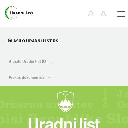
G
LASILO URADNI LIST RS
Glasilo Uradni list RS
Preklic dokumentov