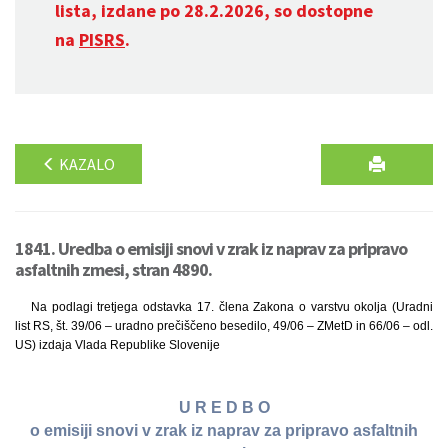
lista, izdane po 28.2.2026, so dostopne
na
PISRS
.
KAZALO
1841. Uredba o emisiji snovi v zrak iz naprav za pripravo
asfaltnih zmesi, stran 4890.
Na podlagi tretjega odstavka 17. člena Zakona o varstvu okolja (Uradni
list RS, št. 39/06 – uradno prečiščeno besedilo, 49/06 – ZMetD in 66/06 – odl.
US) izdaja Vlada Republike Slovenije
U R E D B O
o emisiji snovi v zrak iz naprav za pripravo asfaltnih