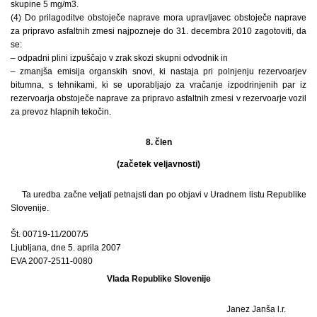
skupine 5 mg/m3.
(4) Do prilagoditve obstoječe naprave mora upravljavec obstoječe naprave
za pripravo asfaltnih zmesi najpozneje do 31. decembra 2010 zagotoviti, da
se:
– odpadni plini izpuščajo v zrak skozi skupni odvodnik in
– zmanjša emisija organskih snovi, ki nastaja pri polnjenju rezervoarjev
bitumna, s tehnikami, ki se uporabljajo za vračanje izpodrinjenih par iz
rezervoarja obstoječe naprave za pripravo asfaltnih zmesi v rezervoarje vozil
za prevoz hlapnih tekočin.
8. člen
(začetek veljavnosti)
Ta uredba začne veljati petnajsti dan po objavi v Uradnem listu Republike
Slovenije.
Št. 00719-11/2007/5
Ljubljana, dne 5. aprila 2007
EVA 2007-2511-0080
Vlada Republike Slovenije
Janez Janša l.r.