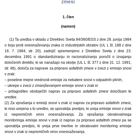
zmesi
1. člen
(namen)
(1) Ta uredba v skladu z Direktivo Sveta 84/360/EGS z dne 28. junija 1984
o boju proti onesnaževanju zraka iz industrijskih obratov (UL L št. 188 z dne
16. 7. 1984, str. 20), zadnjič spremenjeno z Direktivo Sveta z dne 23.
decembra 1991 o standardiziranju in racionaliziranju poročil o izvajanju
določenih direktiv, ki se nanašajo na okolje (UL L št. 377 z dne 31. 12. 1991,
str. 48), določa za naprave za pripravo asfaltnih zmesi v zvezi z emisijo snovi
v zrak:
– posebne mejne vrednosti emisije za nekatere snovi v odpadnih plinih,
– ukrepe v zvezi z zmanjševanjem emisije snovi v zrak in
– prilagoditev obstoječih naprav za pripravo asfaltnih zmesi določbam te
uredbe.
(2) Za vprašanja o emisiji snovi v zrak iz naprav za pripravo asfaltnih zmesi,
ki niso urejena s to uredbo, se uporablja predpis, ki ureja emisije snovi v zrak
iz nepremičnih virov onesnaževanja. Za vprašanja obratovalnega
monitoringa emisije snovi v zrak iz naprav za pripravo asfaltnih zmesi pa se
uporablja predpis, ki ureja prve meritve in obratovalni monitoring emisije
snovi v zrak iz nepremičnih virov onesnaževanja.