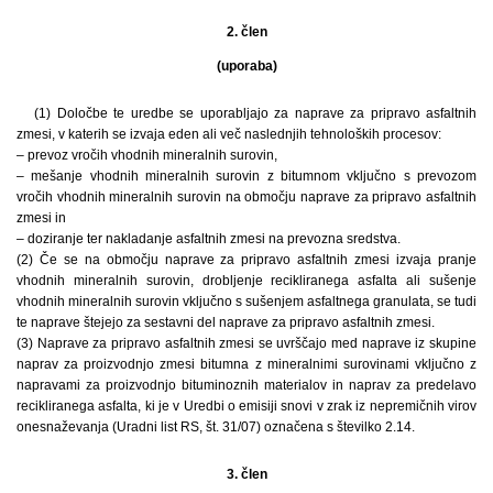
2. člen
(uporaba)
(1) Določbe te uredbe se uporabljajo za naprave za pripravo asfaltnih
zmesi, v katerih se izvaja eden ali več naslednjih tehnoloških procesov:
– prevoz vročih vhodnih mineralnih surovin,
– mešanje vhodnih mineralnih surovin z bitumnom vključno s prevozom
vročih vhodnih mineralnih surovin na območju naprave za pripravo asfaltnih
zmesi in
– doziranje ter nakladanje asfaltnih zmesi na prevozna sredstva.
(2) Če se na območju naprave za pripravo asfaltnih zmesi izvaja pranje
vhodnih mineralnih surovin, drobljenje recikliranega asfalta ali sušenje
vhodnih mineralnih surovin vključno s sušenjem asfaltnega granulata, se tudi
te naprave štejejo za sestavni del naprave za pripravo asfaltnih zmesi.
(3) Naprave za pripravo asfaltnih zmesi se uvrščajo med naprave iz skupine
naprav za proizvodnjo zmesi bitumna z mineralnimi surovinami vključno z
napravami za proizvodnjo bituminoznih materialov in naprav za predelavo
recikliranega asfalta, ki je v Uredbi o emisiji snovi v zrak iz nepremičnih virov
onesnaževanja (Uradni list RS, št. 31/07) označena s številko 2.14.
3. člen