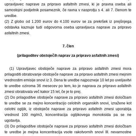
upravljavec naprave za pripravo asfaltnih zmesi, ki je pravna oseba ali
samostojni podjetnik posameznik, če ravna v nasprotju s 4. ali 7. členom te
uredbe.
(2) Z globo od 1.200 eurov do 4.100 eurov se za prekršek iz prejšnjega
odstavka kaznuje tudi odgovorna oseba upravljavca naprave za pripravo
asfaltnih zmesi.
7. člen
(prilagoditev obstoječih naprav za pripravo asfaltnih zmesi)
(1) Upravljavec obstoječe naprave za pripravo asfaltnih zmesi mora
prilagoditi obratovanje obstoječe naprave za pripravo asfaltnih zmesi mejnim
vrednostim emisije snovi iz 3. člena te uredbe najpozneje 10 let po uveljavitvi
te uredbe oziroma 36 mesecev po tem, ko je naprava za pripravo asfaltnih
zmesi obratovala več kakor 15 let, če je to prej.
(2) Do prilagoditve obstoječe naprave za pripravo asfaltnih zmesi določbam
te uredbe se za mejno koncentracijo celotnih organskih snovi, izražene kot
celotni ogljik, iz obstoječe naprave za pripravo asfaltnih zmesi uporablja
vrednost 100 mg/m3, koncentracija ogljikovega monoksida pa se ne
ugotavlja.
(3) Do prilagoditve obstoječe naprave za pripravo asfaltnih zmesi določbam
te uredbe je mejna koncentracija vsote rakotvornih snovi III. nevarnostne