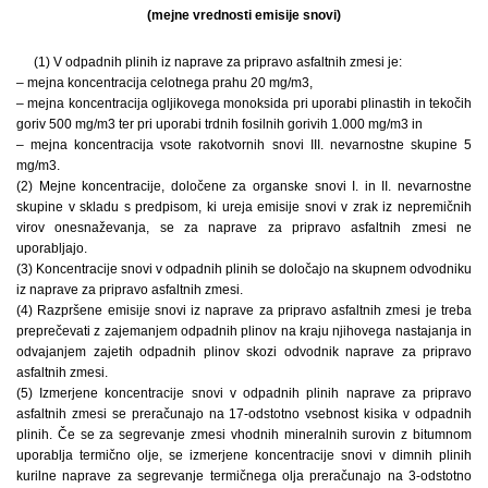
(mejne vrednosti emisije snovi)
(1) V odpadnih plinih iz naprave za pripravo asfaltnih zmesi je:
– mejna koncentracija celotnega prahu 20 mg/m3,
– mejna koncentracija ogljikovega monoksida pri uporabi plinastih in tekočih
goriv 500 mg/m3 ter pri uporabi trdnih fosilnih gorivih 1.000 mg/m3 in
– mejna koncentracija vsote rakotvornih snovi III. nevarnostne skupine 5
mg/m3.
(2) Mejne koncentracije, določene za organske snovi I. in II. nevarnostne
skupine v skladu s predpisom, ki ureja emisije snovi v zrak iz nepremičnih
virov onesnaževanja, se za naprave za pripravo asfaltnih zmesi ne
uporabljajo.
(3) Koncentracije snovi v odpadnih plinih se določajo na skupnem odvodniku
iz naprave za pripravo asfaltnih zmesi.
(4) Razpršene emisije snovi iz naprave za pripravo asfaltnih zmesi je treba
preprečevati z zajemanjem odpadnih plinov na kraju njihovega nastajanja in
odvajanjem zajetih odpadnih plinov skozi odvodnik naprave za pripravo
asfaltnih zmesi.
(5) Izmerjene koncentracije snovi v odpadnih plinih naprave za pripravo
asfaltnih zmesi se preračunajo na 17-odstotno vsebnost kisika v odpadnih
plinih. Če se za segrevanje zmesi vhodnih mineralnih surovin z bitumnom
uporablja termično olje, se izmerjene koncentracije snovi v dimnih plinih
kurilne naprave za segrevanje termičnega olja preračunajo na 3-odstotno