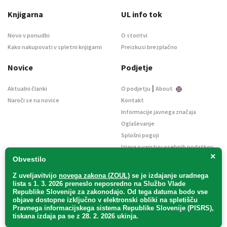
Knjigarna
UL info tok
Novo v ponudbi
O storitvi
Kako nakupovati v spletni knjigarni
Preizkusi brezplačno
Novice
Podjetje
|
Aktualni članki
O podjetju
About
Naroči se na novice
Kontakt
Informacije javnega značaja
Oglaševanje
Splošni pogoji
Izjava o varstvu osebnih podatkov
×
E-dražbe
Obvestilo
Z uveljavitvijo
novega zakona (ZOUL)
se je
izdajanje uradnega
lista s 1. 3. 2026 preneslo
neposredno
na Službo Vlade
Republike Slovenije za zakonodajo
. Od tega datuma bodo vse
objave dostopne izključno v elektronski obliki na spletišču
Pravnega informacijskega sistema Republike Slovenije (PISRS),
Uradni list d. o. o. – v likvidaciji / Vse pravice pridržane.
tiskana izdaja pa se z 28. 2. 2026 ukinja.
Pravna obvestila
/
Piškotki
/ Avtorji:
TriTim spletna agencija
v sodelovanju z