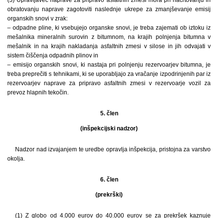
obratovanju naprave zagotoviti naslednje ukrepe za zmanjševanje emisij
organskih snovi v zrak:
– odpadne pline, ki vsebujejo organske snovi, je treba zajemati ob iztoku iz
mešalnika mineralnih surovin z bitumnom, na krajih polnjenja bitumna v
mešalnik in na krajih nakladanja asfaltnih zmesi v silose in jih odvajati v
sistem čiščenja odpadnih plinov in
– emisijo organskih snovi, ki nastaja pri polnjenju rezervoarjev bitumna, je
treba preprečiti s tehnikami, ki se uporabljajo za vračanje izpodrinjenih par iz
rezervoarjev naprave za pripravo asfaltnih zmesi v rezervoarje vozil za
prevoz hlapnih tekočin.
5. člen
(inšpekcijski nadzor)
Nadzor nad izvajanjem te uredbe opravlja inšpekcija, pristojna za varstvo
okolja.
6. člen
(prekrški)
(1) Z globo od 4.000 eurov do 40.000 eurov se za prekršek kaznuje