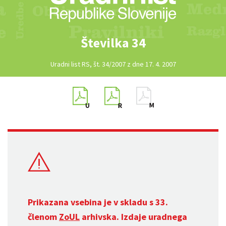
Številka 34
Uradni list RS, št. 34/2007 z dne 17. 4. 2007
Prikazana vsebina je v skladu s 33.
členom
ZoUL
arhivska. Izdaje uradnega