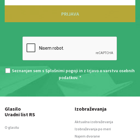
PRIJAVA
Seznanjen sem s
Splošnimi pogoji
in z
Izjavo o varstvu osebnih
podatkov
. *
Glasilo
Izobraževanja
Uradni list RS
Aktualna izobraževanja
O glasilu
Izobraževanja po meri
Najem dvorane