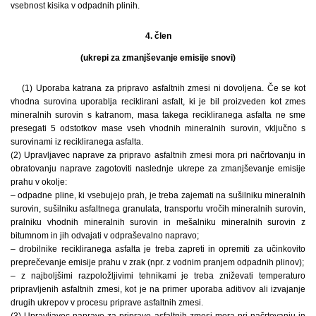
vsebnost kisika v odpadnih plinih.
4. člen
(ukrepi za zmanjševanje emisije snovi)
(1) Uporaba katrana za pripravo asfaltnih zmesi ni dovoljena. Če se kot
vhodna surovina uporablja reciklirani asfalt, ki je bil proizveden kot zmes
mineralnih surovin s katranom, masa takega recikliranega asfalta ne sme
presegati 5 odstotkov mase vseh vhodnih mineralnih surovin, vključno s
surovinami iz recikliranega asfalta.
(2) Upravljavec naprave za pripravo asfaltnih zmesi mora pri načrtovanju in
obratovanju naprave zagotoviti naslednje ukrepe za zmanjševanje emisije
prahu v okolje:
– odpadne pline, ki vsebujejo prah, je treba zajemati na sušilniku mineralnih
surovin, sušilniku asfaltnega granulata, transportu vročih mineralnih surovin,
pralniku vhodnih mineralnih surovin in mešalniku mineralnih surovin z
bitumnom in jih odvajati v odpraševalno napravo;
– drobilnike recikliranega asfalta je treba zapreti in opremiti za učinkovito
preprečevanje emisije prahu v zrak (npr. z vodnim pranjem odpadnih plinov);
– z najboljšimi razpoložljivimi tehnikami je treba zniževati temperaturo
pripravljenih asfaltnih zmesi, kot je na primer uporaba aditivov ali izvajanje
drugih ukrepov v procesu priprave asfaltnih zmesi.
(3) Upravljavec naprave za pripravo asfaltnih zmesi mora pri načrtovanju in