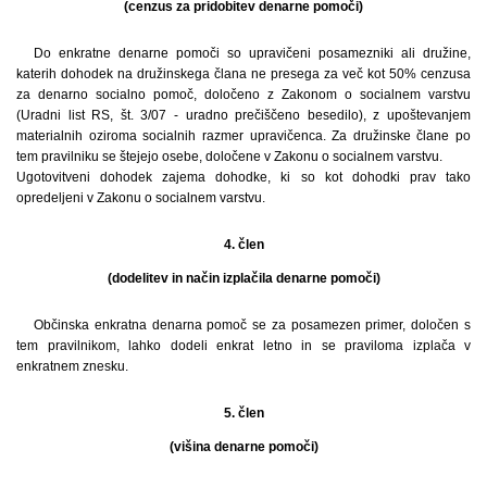
(cenzus za pridobitev denarne pomoči)
Do enkratne denarne pomoči so upravičeni posamezniki ali družine,
katerih dohodek na družinskega člana ne presega za več kot 50% cenzusa
za denarno socialno pomoč, določeno z Zakonom o socialnem varstvu
(Uradni list RS, št. 3/07 - uradno prečiščeno besedilo), z upoštevanjem
materialnih oziroma socialnih razmer upravičenca. Za družinske člane po
tem pravilniku se štejejo osebe, določene v Zakonu o socialnem varstvu.
Ugotovitveni dohodek zajema dohodke, ki so kot dohodki prav tako
opredeljeni v Zakonu o socialnem varstvu.
4. člen
(dodelitev in način izplačila denarne pomoči)
Občinska enkratna denarna pomoč se za posamezen primer, določen s
tem pravilnikom, lahko dodeli enkrat letno in se praviloma izplača v
enkratnem znesku.
5. člen
(višina denarne pomoči)