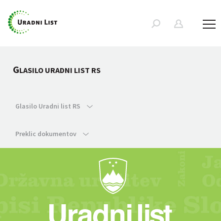
G
LASILO URADNI LIST RS
Glasilo Uradni list RS
Preklic dokumentov