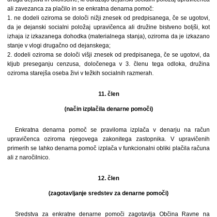
ali zavezanca za plačilo in se enkratna denarna pomoč:
1. ne dodeli oziroma se določi nižji znesek od predpisanega, če se ugotovi,
da je dejanski socialni položaj upravičenca ali družine bistveno boljši, kot
izhaja iz izkazanega dohodka (materialnega stanja), oziroma da je izkazano
stanje v vlogi drugačno od dejanskega;
2. dodeli oziroma se določi višji znesek od predpisanega, če se ugotovi, da
kljub preseganju cenzusa, določenega v 3. členu tega odloka, družina
oziroma starejša oseba živi v težkih socialnih razmerah.
11. člen
(način izplačila denarne pomoči)
Enkratna denarna pomoč se praviloma izplača v denarju na račun
upravičenca oziroma njegovega zakonitega zastopnika. V upravičenih
primerih se lahko denarna pomoč izplača v funkcionalni obliki plačila računa
ali z naročilnico.
12. člen
(zagotavljanje sredstev za denarne pomoči)
Sredstva za enkratne denarne pomoči zagotavlja Občina Ravne na