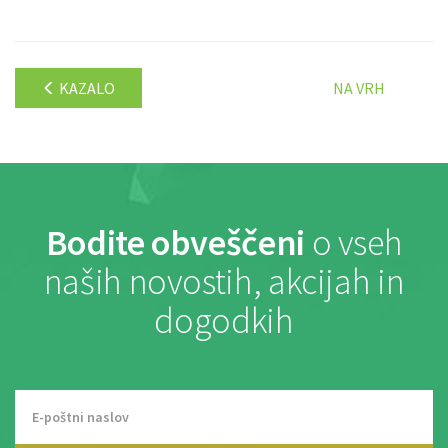
KAZALO
NA VRH
Bodite obveščeni
o vseh
naših novostih, akcijah in
dogodkih