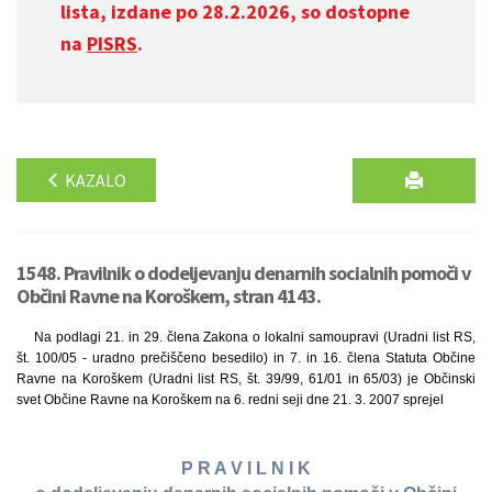
lista, izdane po 28.2.2026, so dostopne
na
PISRS
.
KAZALO
1548. Pravilnik o dodeljevanju denarnih socialnih pomoči v
Občini Ravne na Koroškem, stran 4143.
Na podlagi 21. in 29. člena Zakona o lokalni samoupravi (Uradni list RS,
št. 100/05 - uradno prečiščeno besedilo) in 7. in 16. člena Statuta Občine
Ravne na Koroškem (Uradni list RS, št. 39/99, 61/01 in 65/03) je Občinski
svet Občine Ravne na Koroškem na 6. redni seji dne 21. 3. 2007 sprejel
P R A V I L N I K