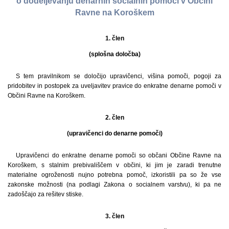
o dodeljevanju denarnih socialnih pomoči v Občini
Ravne na Koroškem
1. člen
(splošna določba)
S tem pravilnikom se določijo upravičenci, višina pomoči, pogoji za
pridobitev in postopek za uveljavitev pravice do enkratne denarne pomoči v
Občini Ravne na Koroškem.
2. člen
(upravičenci do denarne pomoči)
Upravičenci do enkratne denarne pomoči so občani Občine Ravne na
Koroškem, s stalnim prebivališčem v občini, ki jim je zaradi trenutne
materialne ogroženosti nujno potrebna pomoč, izkoristili pa so že vse
zakonske možnosti (na podlagi Zakona o socialnem varstvu), ki pa ne
zadoščajo za rešitev stiske.
3. člen