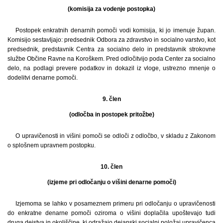
(komisija za vodenje postopka)
Postopek enkratnih denarnih pomoči vodi komisija, ki jo imenuje župan.
Komisijo sestavljajo: predsednik Odbora za zdravstvo in socialno varstvo, kot
predsednik, predstavnik Centra za socialno delo in predstavnik strokovne
službe Občine Ravne na Koroškem. Pred odločitvijo poda Center za socialno
delo, na podlagi prevere podatkov in dokazil iz vloge, ustrezno mnenje o
dodelitvi denarne pomoči.
9. člen
(odločba in postopek pritožbe)
O upravičenosti in višini pomoči se odloči z odločbo, v skladu z Zakonom
o splošnem upravnem postopku.
10. člen
(izjeme pri odločanju o višini denarne pomoči)
Izjemoma se lahko v posameznem primeru pri odločanju o upravičenosti
do enkratne denarne pomoči oziroma o višini doplačila upoštevajo tudi
druga dejstva in okoliščine, ki odražajo dejanski socialni položaj upravičenca