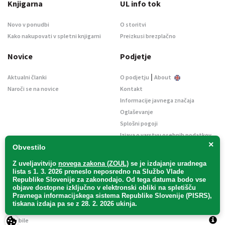
Knjigarna
UL info tok
Novo v ponudbi
O storitvi
Kako nakupovati v spletni knjigarni
Preizkusi brezplačno
Novice
Podjetje
|
Aktualni članki
O podjetju
About
Naroči se na novice
Kontakt
Informacije javnega značaja
Oglaševanje
Splošni pogoji
Izjava o varstvu osebnih podatkov
×
E-dražbe
Obvestilo
Z uveljavitvijo
novega zakona (ZOUL)
se je
izdajanje uradnega
lista s 1. 3. 2026 preneslo
neposredno
na Službo Vlade
Republike Slovenije za zakonodajo
. Od tega datuma bodo vse
objave dostopne izključno v elektronski obliki na spletišču
Pravnega informacijskega sistema Republike Slovenije (PISRS),
Uradni list d. o. o. – v likvidaciji / Vse pravice pridržane.
tiskana izdaja pa se z 28. 2. 2026 ukinja.
Pravna obvestila
/
Piškotki
/ Avtorji:
TriTim spletna agencija
v sodelovanju z
2Mobile