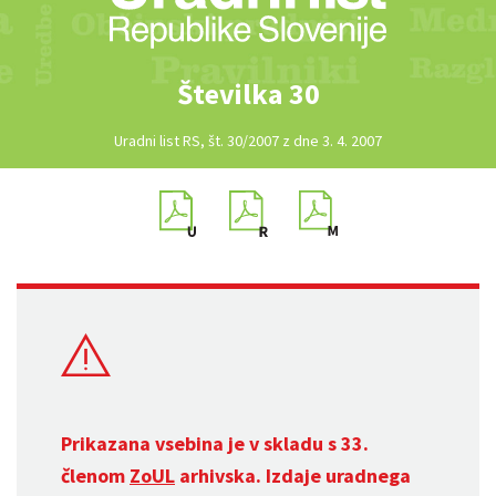
Številka 30
Uradni list RS, št. 30/2007 z dne 3. 4. 2007
Prikazana vsebina je v skladu s 33.
členom
ZoUL
arhivska. Izdaje uradnega