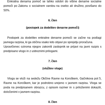
Enkratna denarna pomoč se lahko odobri do višine denarne socialne
pomoči po Zakonu o socialnem varstvu na osebo ali družino, povišano do
50%.
6. člen
(postopek za dodelitev denarne pomoči)
Postopek za dodelitev enkratne denarne pomoči se začne na podlagi
javnega razpisa, ki ga občina vsako leto objavi po sprejetju proračuna.
Upravičenec oziroma njegov zakoniti zastopnik se prijavi na javni razpis s
predpisano vlogo in z ustreznimi prilogami.
7. člen
(vložitev vloge)
Vloga se vloži na sedežu Občine Ravne na Koroškem, Gačnikova pot 5,
Ravne na Koroškem, kar je podrobno urejeno v javnem razpisu. Vloga se
poda na predpisanem obrazcu, z opisom razmer in s priloženimi dokazili,
določenimi v javnem razpisu.
8. člen