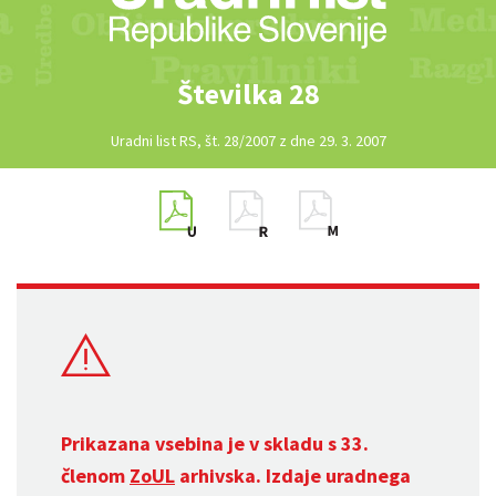
Številka 28
Uradni list RS, št. 28/2007 z dne 29. 3. 2007
Prikazana vsebina je v skladu s 33.
členom
ZoUL
arhivska. Izdaje uradnega