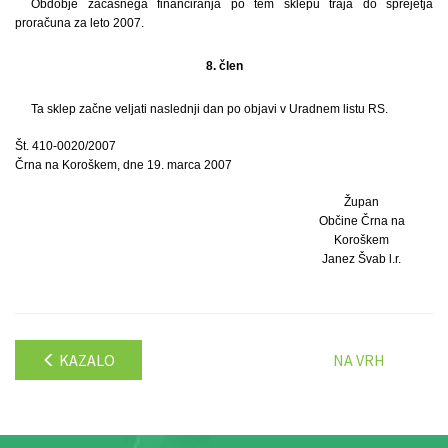
Obdobje začasnega financiranja po tem sklepu traja do sprejetja
proračuna za leto 2007.
8. člen
Ta sklep začne veljati naslednji dan po objavi v Uradnem listu RS.
Št. 410-0020/2007
Črna na Koroškem, dne 19. marca 2007
Župan
Občine Črna na
Koroškem
Janez Švab l.r.
KAZALO
NA VRH