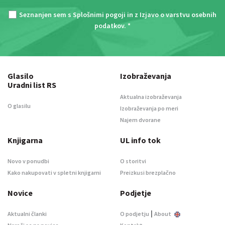
Seznanjen sem s
Splošnimi pogoji
in z
Izjavo o varstvu osebnih
podatkov
. *
Glasilo
Izobraževanja
Uradni list RS
Aktualna izobraževanja
O glasilu
Izobraževanja po meri
Najem dvorane
Knjigarna
UL info tok
Novo v ponudbi
O storitvi
Kako nakupovati v spletni knjigarni
Preizkusi brezplačno
Novice
Podjetje
|
Aktualni članki
O podjetju
About