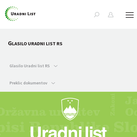
G
LASILO URADNI LIST RS
Glasilo Uradni list RS
Preklic dokumentov