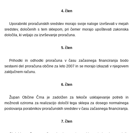
4. člen
Uporabniki proračunskih sredstev morajo svoje naloge izvrševati v mejah
sredstev, določenih s tem sklepom, pri čemer morajo upoštevati zakonska
določila, ki veljajo za izvrševanje proračuna.
5. člen
Prihodki in odhodki proračuna v času začasnega financiranja bodo
sestavni del proračuna občine za leto 2007 in se morajo izkazati v njegovem
zaključnem računu.
6. člen
Župan Občine Črna je zadolžen za tekoče usklajevanje potreb in
možnosti oziroma za realizacijo določil tega sklepa za dosego normalnega
poslovanja porabnikov proračunskih sredstev v času začasnega financiranja.
7. člen