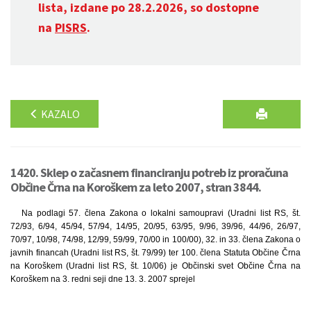
lista, izdane po 28.2.2026, so dostopne
na
PISRS
.
KAZALO
1420. Sklep o začasnem financiranju potreb iz proračuna
Občine Črna na Koroškem za leto 2007, stran 3844.
Na podlagi 57. člena Zakona o lokalni samoupravi (Uradni list RS, št.
72/93, 6/94, 45/94, 57/94, 14/95, 20/95, 63/95, 9/96, 39/96, 44/96, 26/97,
70/97, 10/98, 74/98, 12/99, 59/99, 70/00 in 100/00), 32. in 33. člena Zakona o
javnih financah (Uradni list RS, št. 79/99) ter 100. člena Statuta Občine Črna
na Koroškem (Uradni list RS, št. 10/06) je Občinski svet Občine Črna na
Koroškem na 3. redni seji dne 13. 3. 2007 sprejel