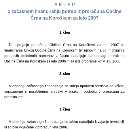
S K L E P
o začasnem financiranju potreb iz proračuna Občine
Črna na Koroškem za leto 2007
1. člen
Do sprejetja proračuna Občine Črna na Koroškem za leto 2007 se
financiranje funkcij Občine Črna na Koroškem ter njihovih nalog in drugih s
predpisih določenih namenov začasno nadaljuje na podlagi proračuna
Občine Črna na Koroškem za leto 2006 in za iste programe kot v letu 2006.
2. člen
V obdobju začasnega financiranja se smejo uporabiti sredstva do višine,
sorazmerne s porabljenimi sredstvi v enakem obdobju v proračunu za
preteklo leto.
3. člen
V obdobju začasnega financiranja se lahko nadaljuje izvajanje investicij,
ki so bile vključene v proračun leta 2006.