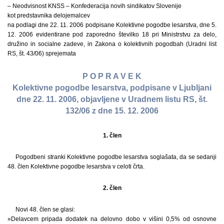
– Neodvisnost KNSS – Konfederacija novih sindikatov Slovenije
kot predstavnika delojemalcev
na podlagi dne 22. 11. 2006 podpisane Kolektivne pogodbe lesarstva, dne 5.
12. 2006 evidentirane pod zaporedno številko 18 pri Ministrstvu za delo,
družino in socialne zadeve, in Zakona o kolektivnih pogodbah (Uradni list
RS, št. 43/06) sprejemata
P O P R A V E K
Kolektivne pogodbe lesarstva, podpisane v Ljubljani
dne 22. 11. 2006, objavljene v Uradnem listu RS, št.
132/06 z dne 15. 12. 2006
1. člen
Pogodbeni stranki Kolektivne pogodbe lesarstva soglašata, da se sedanji
48. člen Kolektivne pogodbe lesarstva v celoti črta.
2. člen
Novi 48. člen se glasi:
»Delavcem pripada dodatek na delovno dobo v višini 0,5% od osnovne