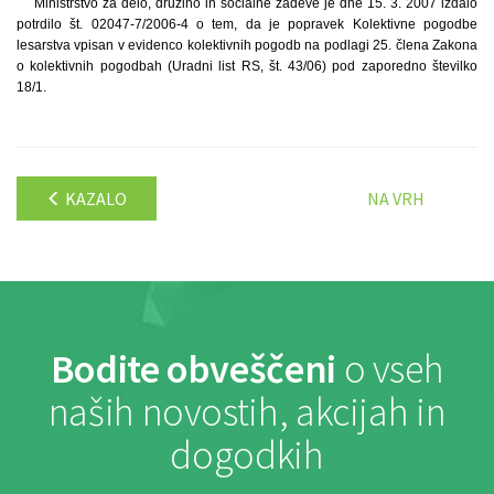
Ministrstvo za delo, družino in socialne zadeve je dne 15. 3. 2007 izdalo
potrdilo št. 02047-7/2006-4 o tem, da je popravek Kolektivne pogodbe
lesarstva vpisan v evidenco kolektivnih pogodb na podlagi 25. člena Zakona
o kolektivnih pogodbah (Uradni list RS, št. 43/06) pod zaporedno številko
18/1.
KAZALO
NA VRH
Bodite obveščeni
o vseh
naših novostih, akcijah in
dogodkih