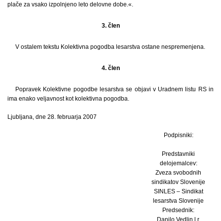
plače za vsako izpolnjeno leto delovne dobe.«.
3. člen
V ostalem tekstu Kolektivna pogodba lesarstva ostane nespremenjena.
4. člen
Popravek Kolektivne pogodbe lesarstva se objavi v Uradnem listu RS in
ima enako veljavnost kot kolektivna pogodba.
Ljubljana, dne 28. februarja 2007
Podpisniki:
Predstavniki
delojemalcev:
Zveza svobodnih
sindikatov Slovenije
SINLES – Sindikat
lesarstva Slovenije
Predsednik:
Danilo Vedlin l.r.