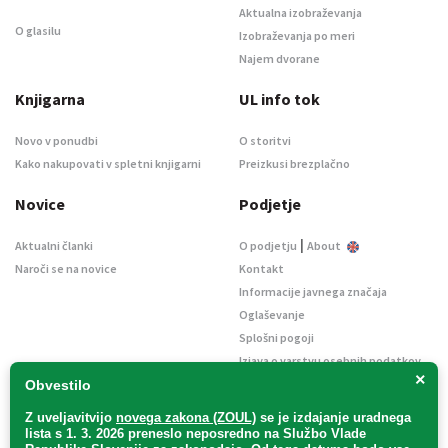
Aktualna izobraževanja
O glasilu
Izobraževanja po meri
Najem dvorane
Knjigarna
UL info tok
Novo v ponudbi
O storitvi
Kako nakupovati v spletni knjigarni
Preizkusi brezplačno
Novice
Podjetje
|
Aktualni članki
O podjetju
About
Naroči se na novice
Kontakt
Informacije javnega značaja
Oglaševanje
Splošni pogoji
Izjava o varstvu osebnih podatkov
×
E-dražbe
Obvestilo
Z uveljavitvijo
novega zakona (ZOUL)
se je
izdajanje uradnega
lista s 1. 3. 2026 preneslo
neposredno
na Službo Vlade