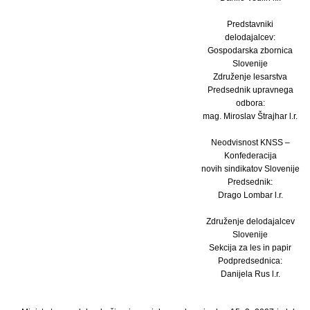
Predstavniki
delodajalcev:
Gospodarska zbornica
Slovenije
Združenje lesarstva
Predsednik upravnega
odbora:
mag. Miroslav Štrajhar l.r.
Neodvisnost KNSS –
Konfederacija
novih sindikatov Slovenije
Predsednik:
Drago Lombar l.r.
Združenje delodajalcev
Slovenije
Sekcija za les in papir
Podpredsednica:
Danijela Rus l.r.