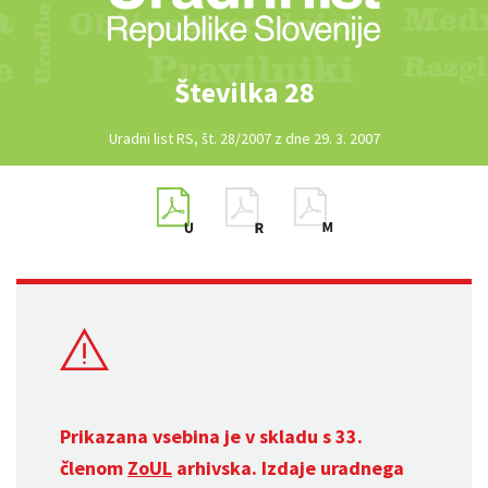
Številka 28
Uradni list RS, št. 28/2007 z dne 29. 3. 2007
Prikazana vsebina je v skladu s 33.
členom
ZoUL
arhivska. Izdaje uradnega