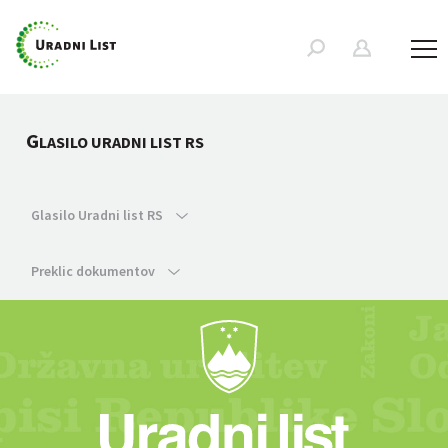
G
LASILO URADNI LIST RS
Glasilo Uradni list RS
Preklic dokumentov