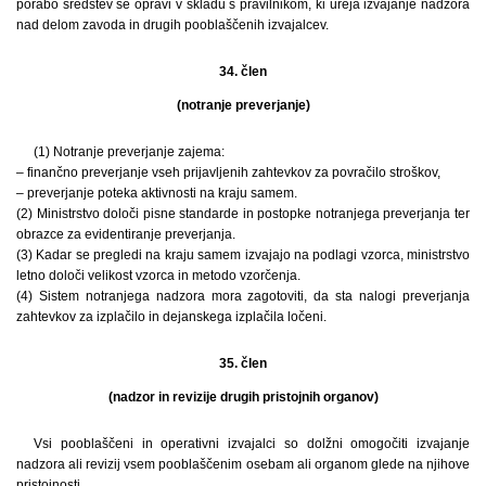
porabo sredstev se opravi v skladu s pravilnikom, ki ureja izvajanje nadzora
nad delom zavoda in drugih pooblaščenih izvajalcev.
34. člen
(notranje preverjanje)
(1) Notranje preverjanje zajema:
– finančno preverjanje vseh prijavljenih zahtevkov za povračilo stroškov,
– preverjanje poteka aktivnosti na kraju samem.
(2) Ministrstvo določi pisne standarde in postopke notranjega preverjanja ter
obrazce za evidentiranje preverjanja.
(3) Kadar se pregledi na kraju samem izvajajo na podlagi vzorca, ministrstvo
letno določi velikost vzorca in metodo vzorčenja.
(4) Sistem notranjega nadzora mora zagotoviti, da sta nalogi preverjanja
zahtevkov za izplačilo in dejanskega izplačila ločeni.
35. člen
(nadzor in revizije drugih pristojnih organov)
Vsi pooblaščeni in operativni izvajalci so dolžni omogočiti izvajanje
nadzora ali revizij vsem pooblaščenim osebam ali organom glede na njihove
pristojnosti.