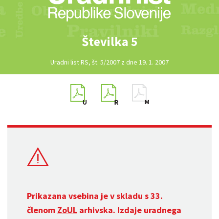
Številka 5
Uradni list RS, št. 5/2007 z dne 19. 1. 2007
Prikazana vsebina je v skladu s 33.
členom
ZoUL
arhivska. Izdaje uradnega