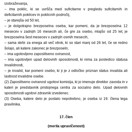
izobraževanja,
– ima poklic, ki se uvršča med suficitarne v pregledu suficitarnih in
deficitarnih poklicev in poklicnih področij,
– je starejša od 50 let,
– je dolgotrajno brezposelna oseba, kar pomeni, da je brezposelna 12
mesecev v zadnjih 16 mesecih ali, če gre za osebo, mlajšo od 25 let, je
brezposelna šest mesecev v zadnjih osmih mesecih,
– sama skrbi za enega ali več otrok, ki so stari manj od 26 let, če se redno
šolajo, ali katere zakonec je brezposeln,
– ima ugotovljeno zaposlitveno oviranost,
– ima ugotovljen upad delovnih sposobnosti, ki nima za posledico statusa
invalidnosti,
– je invalid, kar pomeni osebo, ki ji je z odločbo priznan status invalida ali
lastnost invalidne osebe.
(2) Zaposlitveno oviranost ugotovi komisija, ki jo imenuje direktor zavoda in v
kateri je predstavnik pristojnega centra za socialno delo. Upad delovnih
sposobnosti ugotovi zdravnik izvedenec.
(3) Oseba, katere delo je postalo nepotrebno, je oseba iz 19. člena tega
pravilnika.
17. člen
(merila upravičenosti)