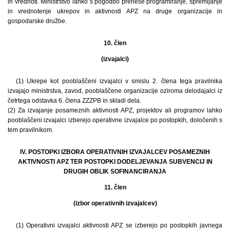
in vrednoti. Ministrstvo lahko s pogodbo prenese programiranje, spremljanje
in vrednotenje ukrepov in aktivnosti APZ na druge organizacije in
gospodarske družbe.
10. člen
(izvajalci)
(1) Ukrepe kot pooblaščeni izvajalci v smislu 2. člena tega pravilnika
izvajajo ministrstva, zavod, pooblaščene organizacije oziroma delodajalci iz
četrtega odstavka 6. člena ZZZPB in skladi dela.
(2) Za izvajanje posameznih aktivnosti APZ, projektov ali programov lahko
pooblaščeni izvajalci izberejo operativne izvajalce po postopkih, določenih s
tem pravilnikom.
IV. POSTOPKI IZBORA OPERATIVNIH IZVAJALCEV POSAMEZNIH
AKTIVNOSTI APZ TER POSTOPKI DODELJEVANJA SUBVENCIJ IN
DRUGIH OBLIK SOFINANCIRANJA
11. člen
(izbor operativnih izvajalcev)
(1) Operativni izvajalci aktivnosti APZ se izberejo po postopkih javnega