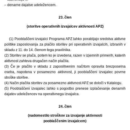
– denarne dajatve udeležencem.
23. člen
(storitve operativnih izvajalcev aktivnosti APZ)
(1) Pooblaščeni izvajalci Programa APZ lahko porabljajo sredstva aktivne
politike zaposlovanja za plačilo storitev pri operativnih izvajalcih, izbranih v
skladu z 11. do 14. členom tega pravilnika.
(2) Storitev se plača, potem ko je izvedena, razen v izjemnih primerih, katerih
aktivnost zahteva drugačen način plačila.
(3) Če je plačilo v skladu z zaposlitvenim načrtom opravila brezposelna
oseba, napotena v posamezno aktivnost, ji pooblaščeni izvajalec povrne
stroške storitve.
(4) Način plačila storitev za posamezno aktivnost APZ se določi v Katalogu.
(5) Pooblaščeni izvajalec lahko s pogodbo prenese izplačevanje denarnih
dajatev udeležencev na operativnega izvajalca.
24. člen
(nadomestilo stroškov za izvajanje aktivnosti
pooblaščenim izvajalcem)