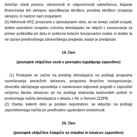
določijo zlasti pravice, obveznosti in odgovornosti udeleženca, trajanje
financiranja teh ukrepov, specifikacija stroškov, posebej stroškov izvajanja
ukrepov, in nadzor nad izvajanjem.
(5) Aktivnosti APZ, povezane z opravljanjem dela, se ne smejo začeti izvajati,
dokler operativni izvajalec oziroma delodajalec ne vključi v zavarovanje za
primer poškodbe pri delu in poklicne bolezni brezposelne osebe in dokler ta
ne opravi predhodnega zdravniškega pregleda, kadar je predpisan.
19. člen
(postopek vključitve oseb v postopku izgubljanja zaposlitve)
(1) Postopek se začne na predlog delodajalca na podlagi programa
razreševanja presežnih delavcev, programa finančne reorganizacije,
obvestila stečajnega upravitelja o nameravani odpovedi pogodb o zaposlitvi
večjemu številu delavcev ali na podlagi elaborata kadrovskih potreb in
poslovnega načrta delodajalca v skladu z 49. a členom ZZZPB.
(2) Osebe, katerih delo je postalo nepotrebno, se vključijo na podlagi
zaposlitvenega načrta po predhodno ugotovljeni smiselnosti.
20. člen
(postopek vključitve šolajoče se mladine in iskalcev zaposlitve)