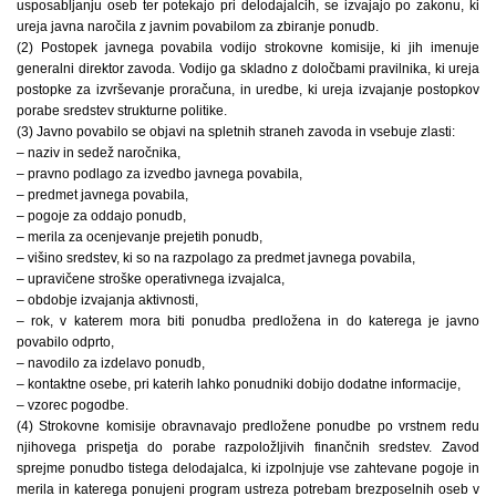
usposabljanju oseb ter potekajo pri delodajalcih, se izvajajo po zakonu, ki
ureja javna naročila z javnim povabilom za zbiranje ponudb.
(2) Postopek javnega povabila vodijo strokovne komisije, ki jih imenuje
generalni direktor zavoda. Vodijo ga skladno z določbami pravilnika, ki ureja
postopke za izvrševanje proračuna, in uredbe, ki ureja izvajanje postopkov
porabe sredstev strukturne politike.
(3) Javno povabilo se objavi na spletnih straneh zavoda in vsebuje zlasti:
– naziv in sedež naročnika,
– pravno podlago za izvedbo javnega povabila,
– predmet javnega povabila,
– pogoje za oddajo ponudb,
– merila za ocenjevanje prejetih ponudb,
– višino sredstev, ki so na razpolago za predmet javnega povabila,
– upravičene stroške operativnega izvajalca,
– obdobje izvajanja aktivnosti,
– rok, v katerem mora biti ponudba predložena in do katerega je javno
povabilo odprto,
– navodilo za izdelavo ponudb,
– kontaktne osebe, pri katerih lahko ponudniki dobijo dodatne informacije,
– vzorec pogodbe.
(4) Strokovne komisije obravnavajo predložene ponudbe po vrstnem redu
njihovega prispetja do porabe razpoložljivih finančnih sredstev. Zavod
sprejme ponudbo tistega delodajalca, ki izpolnjuje vse zahtevane pogoje in
merila in katerega ponujeni program ustreza potrebam brezposelnih oseb v