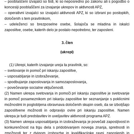
– pooblaščeni izvajalci so tisti, ki so neposredno po zakonu ali s pogodbo o
koncesiji pooblaščeni za izvajanje ukrepov in aktivnosti APZ,
– operativni izvajalci so izvajalci aktivnosti APZ, ki so izbrani po postopkih,
določenih s tem pravilnikom,
– udeleženci so brezposelne osebe, šolajoča se mladina in iskalci
zaposlitve, osebe, katerih delo je postalo nepotrebno, ter zaposleni.
3. člen
(ukrepi)
(1) Ukrepi, katerih izvajanje ureja ta pravilnik, so:
– svetovanje in pomoč pri iskanju zaposlitve,
– usposabljanje in izobraževanje,
– spodbujanje zaposlovanja in samozaposlovanja,
– povečevanje socialne vključenosti.
(2) Namen ukrepa svetovanja in pomoči pri iskanju zaposlitve je svetovanje
in pomoč posameznikom pri iskanju zaposlitve ter seznanjanje s poklicnimi
možnostmi in poglobljena obravnava določenih skupin oseb, da se izboljšajo
zaposlitvene možnosti in odpravijo ovire pri iskanju zaposlitve. Namen
ukrepa je tudi predstavitev in uveljavitev aktivnosti programa APZ.
(3) Namen ukrepa usposabljanja in izobraževanja je povečati zaposljivost in
konkurenčnost na trgu dela s pridobivanjem novega znanja, spretnosti in
zmožnosti ter z dvigom izobrazbe in kvalifikacijske ravni zaposlenih in