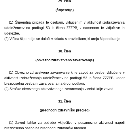
29. člen
(štipendija)
(1) Štipendija pripada le osebam, vključenim v aktivnost izobraževanja
udeležencev na podlagi 53. b člena ZZZPB, z namenom te vključitve in
udeležbe.
(2) Višina štipendije se določi v skladu s pravilnikom, ki ureja štipendiranje.
30. člen
(obvezno zdravstveno zavarovanje)
(1) Obvezno zdravstveno zavarovanje krije zavod za osebe, vključene v
aktivnost izobraževanja udeležencev na podlagi 53. b člena ZZZPB, kadar
brezposelna oseba ni zavarovana na drugi podlagi.
(2) Stroške obveznega zdravstvenega zavarovanja v celoti krije zavod.
31. člen
(predhodni zdravniški pregled)
(1) Zavod lahko za potrebe vključitve v posamezno aktivnost napoti
brezposelno osebo na predhodni zdravniški pregled.