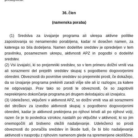
36. člen
(namenska poraba)
(1) Sredstva za izvajanje programa ali ukrepa aktivne politike
zaposlovanja so nenamensko porabljena, kadar ni dosežen namen, za
katerega so bila dodeljena. Namen dodelitve sredstev je opredeljen v tem
pravilniku, posameznem ukrepu, aktivnosti APZ in pogodbi o dodelitvi
sredstev.
(2) Vsi izvajalci, ki so prejemniki sredstev, so v tem primeru dolžni vrniti vsa
ali sorazmerni del prejetih sredstev skupaj s pogodbeno dogovorjenimi
obrestmi. Obveznosti do povrnitve sredstev so prejemniki prosti, če dokažejo,
da so izvajanje programa prekinili zaradi višje sile ali iz razlogov, za katere
ne odgovarjajo. Prav tako so prosti te obveznosti, če so zagotovili
neprekinjeno dokončanje programa pri drugem delodajalcu ali izvajalcu.
(3) Udeleženci, vključeni v aktivnost APZ, so dolžni vrniti vsa ali sorazmerni
del stroškov za izvedbo aktivnosti skupaj s pogodbeno dogovorjenimi
obrestmi, kadar je aktivnost prekinjena po njihovi krivdi ali po njihovi volji,
razen če je to posledica vzrokov, nastalih po vključitvi v aktivnost, ki so jim
onemogočili ali bistveno otežili nadaljevanje. Udeleženci so prosti
obveznosti do povračila sredstev in škode tudi, če bi bilo nadaljevanje
aktivnosti v nasprotju z njihovim namenom glede na spremenjene okoliščine.