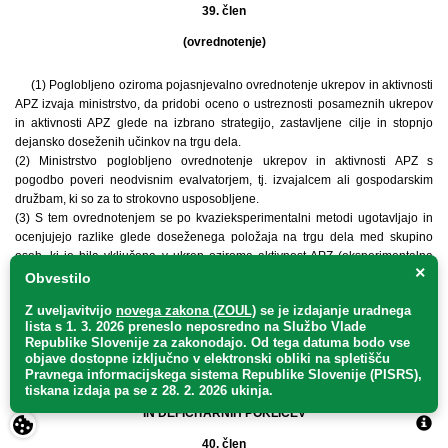
39. člen
(ovrednotenje)
(1) Poglobljeno oziroma pojasnjevalno ovrednotenje ukrepov in aktivnosti
APZ izvaja ministrstvo, da pridobi oceno o ustreznosti posameznih ukrepov
in aktivnosti APZ glede na izbrano strategijo, zastavljene cilje in stopnjo
dejansko doseženih učinkov na trgu dela.
(2) Ministrstvo poglobljeno ovrednotenje ukrepov in aktivnosti APZ s
pogodbo poveri neodvisnim evalvatorjem, tj. izvajalcem ali gospodarskim
družbam, ki so za to strokovno usposobljene.
(3) S tem ovrednotenjem se po kvazieksperimentalni metodi ugotavljajo in
ocenjujejo razlike glede doseženega položaja na trgu dela med skupino
oseb, ki je bila vključena v ukrep oziroma aktivnost APZ (eksperimentalna
×
skupina), in skupino, ki v ukrep oziroma aktivnost APZ ni bila vključena
Obvestilo
(kontrolna skupina), a ima podobne značilnosti kakor skupina vključenih
Z uveljavitvijo
novega zakona (ZOUL)
se je
izdajanje uradnega
oseb.
lista s 1. 3. 2026 preneslo
neposredno
na Službo Vlade
(4) Načini vrednotenja posameznega ukrepa ali aktivnosti APZ se določijo v
Republike Slovenije za zakonodajo
. Od tega datuma bodo vse
letnem programu.
objave dostopne izključno v elektronski obliki na spletišču
Pravnega informacijskega sistema Republike Slovenije (PISRS),
tiskana izdaja pa se z 28. 2. 2026 ukinja.
IX. METODOLOGIJA ZA DOLOČANJE SUFICITARNIH
IN DEFICITARNIH POKLICEV
40. člen