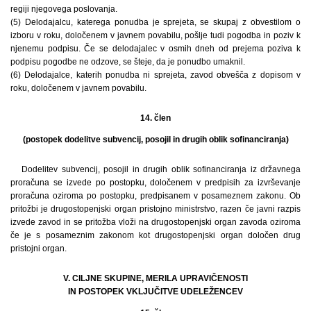
regiji njegovega poslovanja.
(5) Delodajalcu, katerega ponudba je sprejeta, se skupaj z obvestilom o
izboru v roku, določenem v javnem povabilu, pošlje tudi pogodba in poziv k
njenemu podpisu. Če se delodajalec v osmih dneh od prejema poziva k
podpisu pogodbe ne odzove, se šteje, da je ponudbo umaknil.
(6) Delodajalce, katerih ponudba ni sprejeta, zavod obvešča z dopisom v
roku, določenem v javnem povabilu.
14. člen
(postopek dodelitve subvencij, posojil in drugih oblik sofinanciranja)
Dodelitev subvencij, posojil in drugih oblik sofinanciranja iz državnega
proračuna se izvede po postopku, določenem v predpisih za izvrševanje
proračuna oziroma po postopku, predpisanem v posameznem zakonu. Ob
pritožbi je drugostopenjski organ pristojno ministrstvo, razen če javni razpis
izvede zavod in se pritožba vloži na drugostopenjski organ zavoda oziroma
če je s posameznim zakonom kot drugostopenjski organ določen drug
pristojni organ.
V. CILJNE SKUPINE, MERILA UPRAVIČENOSTI
IN POSTOPEK VKLJUČITVE UDELEŽENCEV