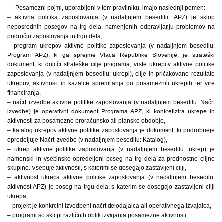
Posamezni pojmi, uporabljeni v tem pravilniku, imajo naslednji pomen:
– aktivna politika zaposlovanja (v nadaljnjem besedilu: APZ) je sklop
neposrednih posegov na trg dela, namenjenih odpravljanju problemov na
področju zaposlovanja in trgu dela,
– program ukrepov aktivne politike zaposlovanja (v nadaljnjem besedilu:
Program APZ), ki ga sprejme Vlada Republike Slovenije, je strateški
dokument, ki določi strateške cilje programa, vrste ukrepov aktivne politike
zaposlovanja (v nadaljnjem besedilu: ukrepi), cilje in pričakovane rezultate
ukrepov, aktivnosti in kazalce spremljanja po posameznih ukrepih ter vire
financiranja,
– načrt izvedbe aktivne politike zaposlovanja (v nadaljnjem besedilu: Načrt
izvedbe) je operativni dokument Programa APZ, ki konkretizira ukrepe in
aktivnosti za posamezno proračunsko ali plansko obdobje,
– katalog ukrepov aktivne politike zaposlovanja je dokument, ki podrobneje
opredeljuje Načrt izvedbe (v nadaljnjem besedilu: Katalog),
– ukrep aktivne politike zaposlovanja (v nadaljnjem besedilu: ukrep) je
namenski in vsebinsko opredeljeni poseg na trg dela za prednostne ciljne
skupine. Vsebuje aktivnosti, s katerimi se dosegajo zastavljeni cilji,
– aktivnost ukrepa aktivne politike zaposlovanja (v nadaljnjem besedilu:
aktivnost APZ) je poseg na trgu dela, s katerim se dosegajo zastavljeni cilji
ukrepa,
– projekt je konkretni izvedbeni načrt delodajalca ali operativnega izvajalca,
– programi so sklopi različnih oblik izvajanja posamezne aktivnosti,