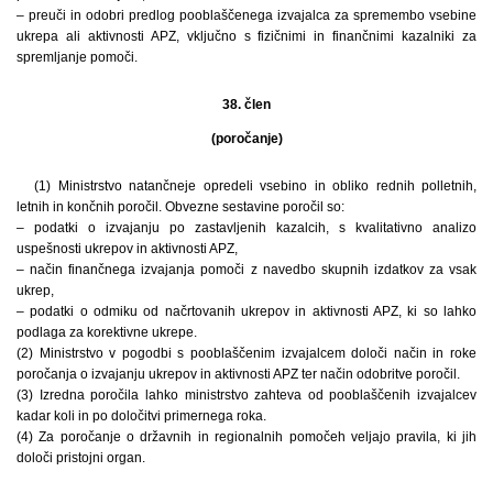
– preuči in odobri predlog pooblaščenega izvajalca za spremembo vsebine
ukrepa ali aktivnosti APZ, vključno s fizičnimi in finančnimi kazalniki za
spremljanje pomoči.
38. člen
(poročanje)
(1) Ministrstvo natančneje opredeli vsebino in obliko rednih polletnih,
letnih in končnih poročil. Obvezne sestavine poročil so:
– podatki o izvajanju po zastavljenih kazalcih, s kvalitativno analizo
uspešnosti ukrepov in aktivnosti APZ,
– način finančnega izvajanja pomoči z navedbo skupnih izdatkov za vsak
ukrep,
– podatki o odmiku od načrtovanih ukrepov in aktivnosti APZ, ki so lahko
podlaga za korektivne ukrepe.
(2) Ministrstvo v pogodbi s pooblaščenim izvajalcem določi način in roke
poročanja o izvajanju ukrepov in aktivnosti APZ ter način odobritve poročil.
(3) Izredna poročila lahko ministrstvo zahteva od pooblaščenih izvajalcev
kadar koli in po določitvi primernega roka.
(4) Za poročanje o državnih in regionalnih pomočeh veljajo pravila, ki jih
določi pristojni organ.