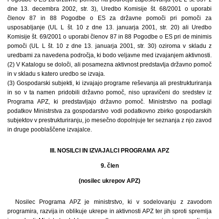
dne 13. decembra 2002, str. 3), Uredbo Komisije št. 68/2001 o uporabi
členov 87 in 88 Pogodbe o ES za državne pomoči pri pomoči za
usposabljanje (UL L št. 10 z dne 13. januarja 2001, str. 20) ali Uredbo
Komisije št. 69/2001 o uporabi členov 87 in 88 Pogodbe o ES pri de minimis
pomoči (UL L št. 10 z dne 13. januarja 2001, str. 30) oziroma v skladu z
uredbami za navedena področja, ki bodo veljavne med izvajanjem aktivnosti.
(2) V Katalogu se določi, ali posamezna aktivnost predstavlja državno pomoč
in v skladu s katero uredbo se izvaja.
(3) Gospodarski subjekti, ki izvajajo programe reševanja ali prestrukturiranja
in so v ta namen pridobili državno pomoč, niso upravičeni do sredstev iz
Programa APZ, ki predstavljajo državno pomoč. Ministrstvo na podlagi
podatkov Ministrstva za gospodarstvo vodi podatkovno zbirko gospodarskih
subjektov v prestrukturiranju, jo mesečno dopolnjuje ter seznanja z njo zavod
in druge pooblaščene izvajalce.
III. NOSILCI IN IZVAJALCI PROGRAMA APZ
9. člen
(nosilec ukrepov APZ)
Nosilec Programa APZ je ministrstvo, ki v sodelovanju z zavodom
programira, razvija in oblikuje ukrepe in aktivnosti APZ ter jih sproti spremlja