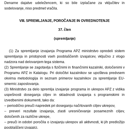
Denarne dajatve udeležencem, ki so bile izplačane za vključitev in
sodelovanje, niso predmet vračila.
VIII. SPREMLJANJE, POROČANJE IN OVREDNOTENJE
37. člen
(spremljanje)
(1) Za spremljanje izvajanja Programa APZ ministrstvo opredeli sistem
spremljanja in pristojnosti vseh pooblaščenih izvajalcev, vključno z vlogo
nadzora nad delovanjem tega sistema.
(2) Spremljanje se zagotavlja s fizičnimi in finančnimi kazalniki, določenimi v
Programu APZ in Katalogu. Pri določitvi kazalnikov se upošteva predvsem
okvirna metodologija in seznam primerov kazalnikov za spremljanje EU-
smernic zaposlovanja.
(3) Ministrstvo za delo spremlja izvajanje programa in ukrepov APZ z vidika
uspešnosti doseganja ciljev in skladnosti izvajanja s programskimi in
izvedbenimi dokumenti, tako da:
– periodično preuči napredek pri doseganju načrtovanih ciljev ukrepov,
– preveri rezultate izvajanja, zlasti uresničevanje posameznih ciljev,
določenih za različne ukrepe,
– preuči in odobri poročila o izvajanju ukrepov ali aktivnosti, ki jih predložijo
pooblaščeni izvajalci,