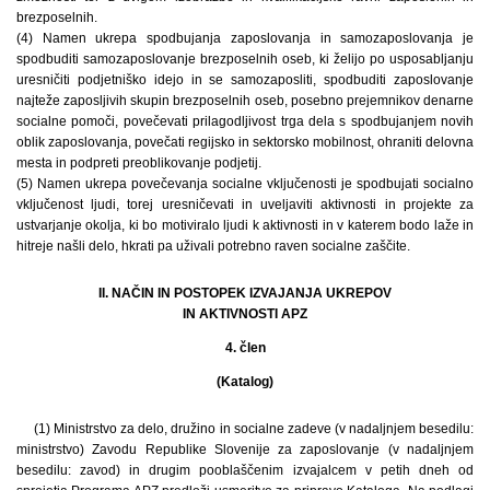
brezposelnih.
(4) Namen ukrepa spodbujanja zaposlovanja in samozaposlovanja je
spodbuditi samozaposlovanje brezposelnih oseb, ki želijo po usposabljanju
uresničiti podjetniško idejo in se samozaposliti, spodbuditi zaposlovanje
najteže zaposljivih skupin brezposelnih oseb, posebno prejemnikov denarne
socialne pomoči, povečevati prilagodljivost trga dela s spodbujanjem novih
oblik zaposlovanja, povečati regijsko in sektorsko mobilnost, ohraniti delovna
mesta in podpreti preoblikovanje podjetij.
(5) Namen ukrepa povečevanja socialne vključenosti je spodbujati socialno
vključenost ljudi, torej uresničevati in uveljaviti aktivnosti in projekte za
ustvarjanje okolja, ki bo motiviralo ljudi k aktivnosti in v katerem bodo laže in
hitreje našli delo, hkrati pa uživali potrebno raven socialne zaščite.
II. NAČIN IN POSTOPEK IZVAJANJA UKREPOV
IN AKTIVNOSTI APZ
4. člen
(Katalog)
(1) Ministrstvo za delo, družino in socialne zadeve (v nadaljnjem besedilu:
ministrstvo) Zavodu Republike Slovenije za zaposlovanje (v nadaljnjem
besedilu: zavod) in drugim pooblaščenim izvajalcem v petih dneh od