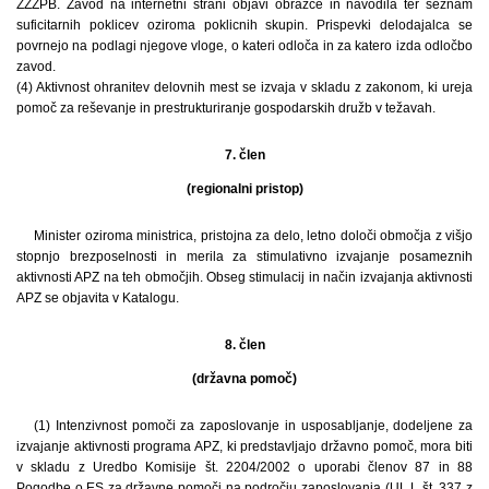
ZZZPB. Zavod na internetni strani objavi obrazce in navodila ter seznam
suficitarnih poklicev oziroma poklicnih skupin. Prispevki delodajalca se
povrnejo na podlagi njegove vloge, o kateri odloča in za katero izda odločbo
zavod.
(4) Aktivnost ohranitev delovnih mest se izvaja v skladu z zakonom, ki ureja
pomoč za reševanje in prestrukturiranje gospodarskih družb v težavah.
7. člen
(regionalni pristop)
Minister oziroma ministrica, pristojna za delo, letno določi območja z višjo
stopnjo brezposelnosti in merila za stimulativno izvajanje posameznih
aktivnosti APZ na teh območjih. Obseg stimulacij in način izvajanja aktivnosti
APZ se objavita v Katalogu.
8. člen
(državna pomoč)
(1) Intenzivnost pomoči za zaposlovanje in usposabljanje, dodeljene za
izvajanje aktivnosti programa APZ, ki predstavljajo državno pomoč, mora biti
v skladu z Uredbo Komisije št. 2204/2002 o uporabi členov 87 in 88
Pogodbe o ES za državne pomoči na področju zaposlovanja (UL L št. 337 z