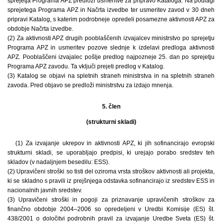
sprejetja Programa APZ predloži usmeritve za pripravo Kataloga. Na podlagi
sprejetega Programa APZ in Načrta izvedbe ter usmeritev zavod v 30 dneh
pripravi Katalog, s katerim podrobneje opredeli posamezne aktivnosti APZ za
obdobje Načrta izvedbe.
(2) Za aktivnosti APZ drugih pooblaščenih izvajalcev ministrstvo po sprejetju
Programa APZ in usmeritev pozove slednje k izdelavi predloga aktivnosti
APZ. Pooblaščeni izvajalec pošlje predlog najpozneje 25. dan po sprejetju
Programa APZ zavodu. Ta vključi prejeti predlog v Katalog.
(3) Katalog se objavi na spletnih straneh ministrstva in na spletnih straneh
zavoda. Pred objavo se predloži ministrstvu za izdajo mnenja.
5. člen
(strukturni skladi)
(1) Za izvajanje ukrepov in aktivnosti APZ, ki jih sofinancirajo evropski
strukturni skladi, se uporabljajo predpisi, ki urejajo porabo sredstev teh
skladov (v nadaljnjem besedilu: ESS).
(2) Upravičeni stroški so tisti del oziroma vrsta stroškov aktivnosti ali projekta,
ki se skladno s pravili iz prejšnjega odstavka sofinancirajo iz sredstev ESS in
nacionalnih javnih sredstev.
(3) Upravičeni stroški in pogoji za priznavanje upravičenih stroškov za
finančno obdobje 2004–2006 so opredeljeni v Uredbi Komisije (ES) št.
438/2001 o določitvi podrobnih pravil za izvajanje Uredbe Sveta (ES) št.