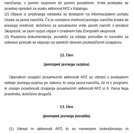
naročanja, z javnim razpisom ali javnim povabilom. Vrsta postopka se
posebej opredeli za vsako aktivnost APZ v Katalogu.
(2) Objave iz prejšnjega odstavka so dostopne na informacijskem portalu
Urada za javna naročila. Če je ocenjena vrednost javnega naročila enaka ali
presega vrednost, določeno za posamezne vrste javnih naročil s predpisi
Skupnosti, se javni razpis objavi v Uradnem listu Evropskih skupnosti.
(3) Razpisna dokumentacija, povabilo za oddajo ponudbe in navodilo za
izdelavo ponudb se objavijo na spletnih straneh pooblaščenih izvajalcev.
12. člen
(postopek javnega razpisa)
Operativni izvajalci posameznih aktivnosti APZ so izbrani s postopkom
oddaje javnega razpisa po zakonu, ki ureja javna naročila, če ni s programi,
ki urejajo posebnosti izvajanja posameznih aktivnosti APZ iz 6. člena tega
pravilnika, določeno drugače.
13. člen
(postopek javnega povabila)
(1) Ukrepi in aktivnosti APZ, ki so namenjeni izobraževanju in