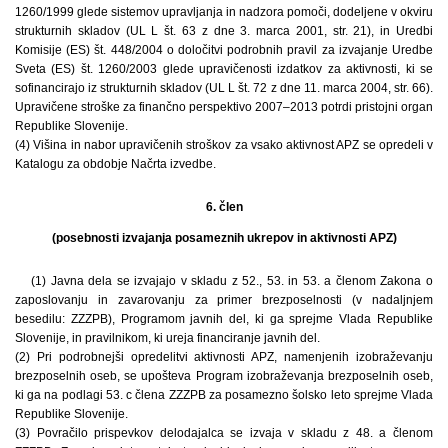
1260/1999 glede sistemov upravljanja in nadzora pomoči, dodeljene v okviru
strukturnih skladov (UL L št. 63 z dne 3. marca 2001, str. 21), in Uredbi
Komisije (ES) št. 448/2004 o določitvi podrobnih pravil za izvajanje Uredbe
Sveta (ES) št. 1260/2003 glede upravičenosti izdatkov za aktivnosti, ki se
sofinancirajo iz strukturnih skladov (UL L št. 72 z dne 11. marca 2004, str. 66).
Upravičene stroške za finančno perspektivo 2007–2013 potrdi pristojni organ
Republike Slovenije.
(4) Višina in nabor upravičenih stroškov za vsako aktivnost APZ se opredeli v
Katalogu za obdobje Načrta izvedbe.
6. člen
(posebnosti izvajanja posameznih ukrepov in aktivnosti APZ)
(1) Javna dela se izvajajo v skladu z 52., 53. in 53. a členom Zakona o
zaposlovanju in zavarovanju za primer brezposelnosti (v nadaljnjem
besedilu: ZZZPB), Programom javnih del, ki ga sprejme Vlada Republike
Slovenije, in pravilnikom, ki ureja financiranje javnih del.
(2) Pri podrobnejši opredelitvi aktivnosti APZ, namenjenih izobraževanju
brezposelnih oseb, se upošteva Program izobraževanja brezposelnih oseb,
ki ga na podlagi 53. c člena ZZZPB za posamezno šolsko leto sprejme Vlada
Republike Slovenije.
(3) Povračilo prispevkov delodajalca se izvaja v skladu z 48. a členom