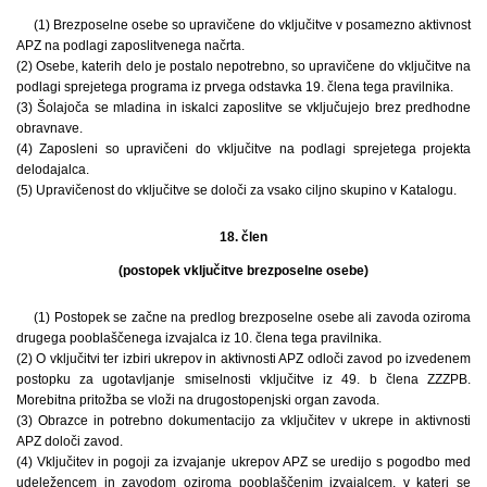
(1) Brezposelne osebe so upravičene do vključitve v posamezno aktivnost
APZ na podlagi zaposlitvenega načrta.
(2) Osebe, katerih delo je postalo nepotrebno, so upravičene do vključitve na
podlagi sprejetega programa iz prvega odstavka 19. člena tega pravilnika.
(3) Šolajoča se mladina in iskalci zaposlitve se vključujejo brez predhodne
obravnave.
(4) Zaposleni so upravičeni do vključitve na podlagi sprejetega projekta
delodajalca.
(5) Upravičenost do vključitve se določi za vsako ciljno skupino v Katalogu.
18. člen
(postopek vključitve brezposelne osebe)
(1) Postopek se začne na predlog brezposelne osebe ali zavoda oziroma
drugega pooblaščenega izvajalca iz 10. člena tega pravilnika.
(2) O vključitvi ter izbiri ukrepov in aktivnosti APZ odloči zavod po izvedenem
postopku za ugotavljanje smiselnosti vključitve iz 49. b člena ZZZPB.
Morebitna pritožba se vloži na drugostopenjski organ zavoda.
(3) Obrazce in potrebno dokumentacijo za vključitev v ukrepe in aktivnosti
APZ določi zavod.
(4) Vključitev in pogoji za izvajanje ukrepov APZ se uredijo s pogodbo med
udeležencem in zavodom oziroma pooblaščenim izvajalcem, v kateri se