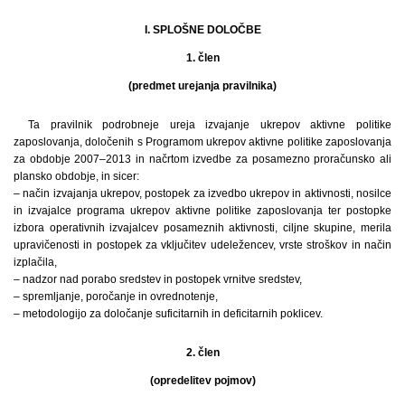
I. SPLOŠNE DOLOČBE
1. člen
(predmet urejanja pravilnika)
Ta pravilnik podrobneje ureja izvajanje ukrepov aktivne politike
zaposlovanja, določenih s Programom ukrepov aktivne politike zaposlovanja
za obdobje 2007–2013 in načrtom izvedbe za posamezno proračunsko ali
plansko obdobje, in sicer:
– način izvajanja ukrepov, postopek za izvedbo ukrepov in aktivnosti, nosilce
in izvajalce programa ukrepov aktivne politike zaposlovanja ter postopke
izbora operativnih izvajalcev posameznih aktivnosti, ciljne skupine, merila
upravičenosti in postopek za vključitev udeležencev, vrste stroškov in način
izplačila,
– nadzor nad porabo sredstev in postopek vrnitve sredstev,
– spremljanje, poročanje in ovrednotenje,
– metodologijo za določanje suficitarnih in deficitarnih poklicev.
2. člen
(opredelitev pojmov)