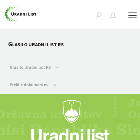
G
LASILO URADNI LIST RS
Glasilo Uradni list RS
Preklic dokumentov