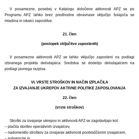
V posamezne, posebej v Katalogu določene aktivnosti APZ se po
Programu APZ lahko brez predhodne obravnave vključijo šolajoča se
mladina in iskalci zaposlitve.
21. člen
(postopek vključitve zaposlenih)
V posamezne aktivnosti APZ se lahko vključijo zaposleni na podlagi
izbranega projekta delodajalca. Sredstva se dodelijo delodajalcem na
podlagi javnega razpisa.
VI. VRSTE STROŠKOV IN NAČIN IZPLAČILA
ZA IZVAJANJE UKREPOV AKTIVNE POLITIKE ZAPOSLOVANJA
22. člen
(vrste stroškov)
Stroški za izvajanje ukrepov in aktivnosti APZ se zagotavljajo kot:
– plačila storitev operativnih izvajalcev,
– nadomestilo stroškov za izvajanje aktivnosti pooblaščenim izvajalcem,
– subvencije in