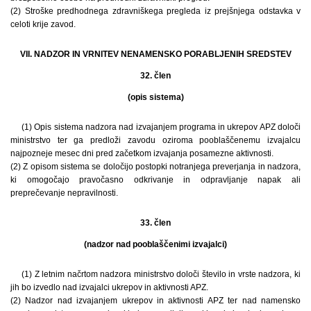
(2) Stroške predhodnega zdravniškega pregleda iz prejšnjega odstavka v
celoti krije zavod.
VII. NADZOR IN VRNITEV NENAMENSKO PORABLJENIH SREDSTEV
32. člen
(opis sistema)
(1) Opis sistema nadzora nad izvajanjem programa in ukrepov APZ določi
ministrstvo ter ga predloži zavodu oziroma pooblaščenemu izvajalcu
najpozneje mesec dni pred začetkom izvajanja posamezne aktivnosti.
(2) Z opisom sistema se določijo postopki notranjega preverjanja in nadzora,
ki omogočajo pravočasno odkrivanje in odpravljanje napak ali
preprečevanje nepravilnosti.
33. člen
(nadzor nad pooblaščenimi izvajalci)
(1) Z letnim načrtom nadzora ministrstvo določi število in vrste nadzora, ki
jih bo izvedlo nad izvajalci ukrepov in aktivnosti APZ.
(2) Nadzor nad izvajanjem ukrepov in aktivnosti APZ ter nad namensko