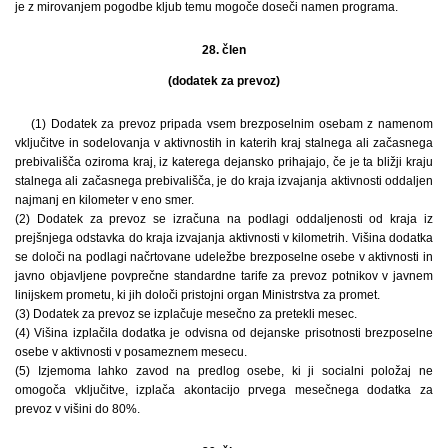
je z mirovanjem pogodbe kljub temu mogoče doseči namen programa.
28. člen
(dodatek za prevoz)
(1) Dodatek za prevoz pripada vsem brezposelnim osebam z namenom
vključitve in sodelovanja v aktivnostih in katerih kraj stalnega ali začasnega
prebivališča oziroma kraj, iz katerega dejansko prihajajo, če je ta bližji kraju
stalnega ali začasnega prebivališča, je do kraja izvajanja aktivnosti oddaljen
najmanj en kilometer v eno smer.
(2) Dodatek za prevoz se izračuna na podlagi oddaljenosti od kraja iz
prejšnjega odstavka do kraja izvajanja aktivnosti v kilometrih. Višina dodatka
se določi na podlagi načrtovane udeležbe brezposelne osebe v aktivnosti in
javno objavljene povprečne standardne tarife za prevoz potnikov v javnem
linijskem prometu, ki jih določi pristojni organ Ministrstva za promet.
(3) Dodatek za prevoz se izplačuje mesečno za pretekli mesec.
(4) Višina izplačila dodatka je odvisna od dejanske prisotnosti brezposelne
osebe v aktivnosti v posameznem mesecu.
(5) Izjemoma lahko zavod na predlog osebe, ki ji socialni položaj ne
omogoča vključitve, izplača akontacijo prvega mesečnega dodatka za
prevoz v višini do 80%.