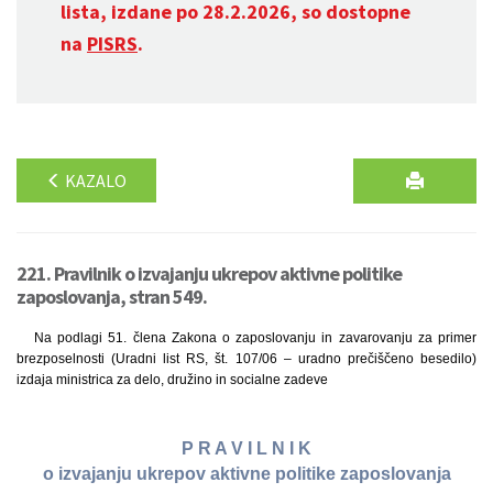
lista, izdane po 28.2.2026, so dostopne
na
PISRS
.
KAZALO
221. Pravilnik o izvajanju ukrepov aktivne politike
zaposlovanja, stran 549.
Na podlagi 51. člena Zakona o zaposlovanju in zavarovanju za primer
brezposelnosti (Uradni list RS, št. 107/06 – uradno prečiščeno besedilo)
izdaja ministrica za delo, družino in socialne zadeve
P R A V I L N I K
o izvajanju ukrepov aktivne politike zaposlovanja