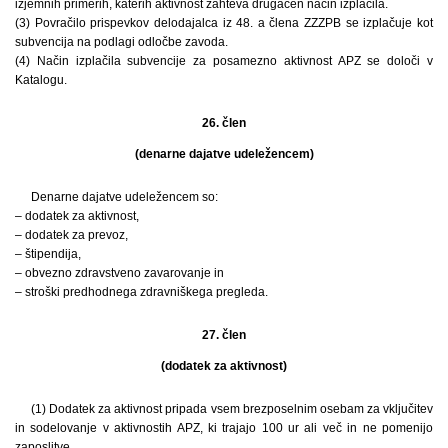
izjemnih primerih, katerih aktivnost zahteva drugačen način izplačila.
(3) Povračilo prispevkov delodajalca iz 48. a člena ZZZPB se izplačuje kot
subvencija na podlagi odločbe zavoda.
(4) Način izplačila subvencije za posamezno aktivnost APZ se določi v
Katalogu.
26. člen
(denarne dajatve udeležencem)
Denarne dajatve udeležencem so:
– dodatek za aktivnost,
– dodatek za prevoz,
– štipendija,
– obvezno zdravstveno zavarovanje in
– stroški predhodnega zdravniškega pregleda.
27. člen
(dodatek za aktivnost)
(1) Dodatek za aktivnost pripada vsem brezposelnim osebam za vključitev
in sodelovanje v aktivnostih APZ, ki trajajo 100 ur ali več in ne pomenijo
zaposlitve.