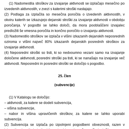
(1) Nadomestila stroškov za izvajanje aktivnosti se izplačajo mesečno po
izvedenih aktivnostih, v zvezi s katerimi stroški nastajajo.
(2) Podlaga za izplačila so mesečna poročila o izvedenih aktivnostih, v
okviru katerih se izkazujejo dejanski stroški za izvajanje aktivnosti v obdobju
poročanja. V pogodbi se lahko določi, da mora pooblaščeni izvajalec
predložiti še vmesna poročila in končno poročilo o izvajanju aktivnosti.
(3) Nadomestilo stroškov se izplača v višini izkazanih dejanskih neposrednih
oziroma v višini največ 80% izkazanih dejanskih posrednih stroškov za
izvajanje aktivnosti.
(4) Neposredni stroški so tisti, ki so nedvoumno vezani samo na izvajanje
določene aktivnosti, posredni stroški pa tisti, ki se nanašajo na izvajanje več
aktivnosti. Neposredni in posredni stroški se določijo s pogodbo.
25. člen
(subvencije)
(1) V Katalogu se določijo:
– aktivnosti, za katere se dodeli subvencija,
– višina subvencije,
– nabor in višina upravičenih stroškov, za katere se lahko uporabi
subvencija.
(2) Subvencija se izplača po izpolnjeni pogodbeni obveznosti, razen v