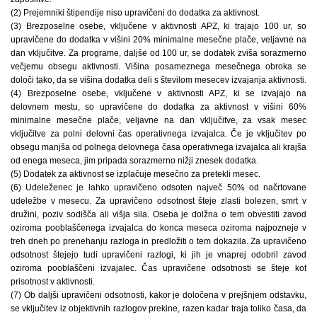
(2) Prejemniki štipendije niso upravičeni do dodatka za aktivnost.
(3) Brezposelne osebe, vključene v aktivnosti APZ, ki trajajo 100 ur, so
upravičene do dodatka v višini 20% minimalne mesečne plače, veljavne na
dan vključitve. Za programe, daljše od 100 ur, se dodatek zviša sorazmerno
večjemu obsegu aktivnosti. Višina posameznega mesečnega obroka se
določi tako, da se višina dodatka deli s številom mesecev izvajanja aktivnosti.
(4) Brezposelne osebe, vključene v aktivnosti APZ, ki se izvajajo na
delovnem mestu, so upravičene do dodatka za aktivnost v višini 60%
minimalne mesečne plače, veljavne na dan vključitve, za vsak mesec
vključitve za polni delovni čas operativnega izvajalca. Če je vključitev po
obsegu manjša od polnega delovnega časa operativnega izvajalca ali krajša
od enega meseca, jim pripada sorazmerno nižji znesek dodatka.
(5) Dodatek za aktivnost se izplačuje mesečno za pretekli mesec.
(6) Udeleženec je lahko upravičeno odsoten največ 50% od načrtovane
udeležbe v mesecu. Za upravičeno odsotnost šteje zlasti bolezen, smrt v
družini, poziv sodišča ali višja sila. Oseba je dolžna o tem obvestiti zavod
oziroma pooblaščenega izvajalca do konca meseca oziroma najpozneje v
treh dneh po prenehanju razloga in predložiti o tem dokazila. Za upravičeno
odsotnost štejejo tudi upravičeni razlogi, ki jih je vnaprej odobril zavod
oziroma pooblaščeni izvajalec. Čas upravičene odsotnosti se šteje kot
prisotnost v aktivnosti.
(7) Ob daljši upravičeni odsotnosti, kakor je določena v prejšnjem odstavku,
se vključitev iz objektivnih razlogov prekine, razen kadar traja toliko časa, da