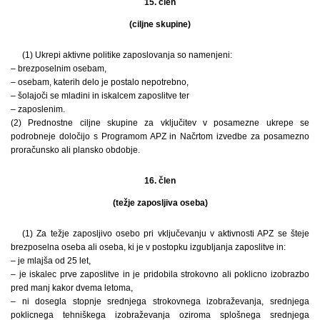
15. člen
(ciljne skupine)
(1) Ukrepi aktivne politike zaposlovanja so namenjeni:
– brezposelnim osebam,
– osebam, katerih delo je postalo nepotrebno,
– šolajoči se mladini in iskalcem zaposlitve ter
– zaposlenim.
(2) Prednostne ciljne skupine za vključitev v posamezne ukrepe se
podrobneje določijo s Programom APZ in Načrtom izvedbe za posamezno
proračunsko ali plansko obdobje.
16. člen
(težje zaposljiva oseba)
(1) Za težje zaposljivo osebo pri vključevanju v aktivnosti APZ se šteje
brezposelna oseba ali oseba, ki je v postopku izgubljanja zaposlitve in:
– je mlajša od 25 let,
– je iskalec prve zaposlitve in je pridobila strokovno ali poklicno izobrazbo
pred manj kakor dvema letoma,
– ni dosegla stopnje srednjega strokovnega izobraževanja, srednjega
poklicnega tehniškega izobraževanja oziroma splošnega srednjega