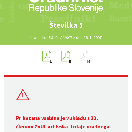
Številka 5
Uradni list RS, št. 5/2007 z dne 19. 1. 2007
Prikazana vsebina je v skladu s 33.
členom
ZoUL
arhivska. Izdaje uradnega