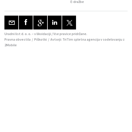
E-dražbe
Uradni list d. o. o. – v likvidaciji / Vse pravice pridržane.
Pravna obvestila
/
Piškotki
/ Avtorji:
TriTim spletna agencija
v sodelovanju z
2Mobile