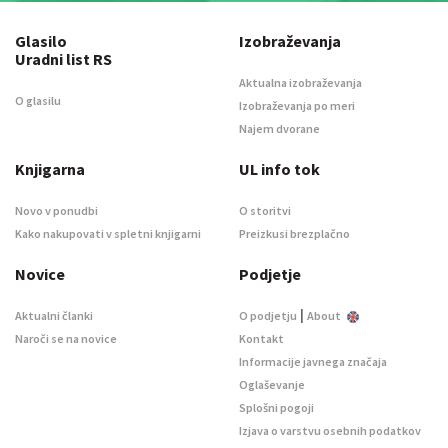
Glasilo
Izobraževanja
Uradni list RS
Aktualna izobraževanja
O glasilu
Izobraževanja po meri
Najem dvorane
Knjigarna
UL info tok
Novo v ponudbi
O storitvi
Kako nakupovati v spletni knjigarni
Preizkusi brezplačno
Novice
Podjetje
|
Aktualni članki
O podjetju
About
Naroči se na novice
Kontakt
Informacije javnega značaja
Oglaševanje
Splošni pogoji
Izjava o varstvu osebnih podatkov