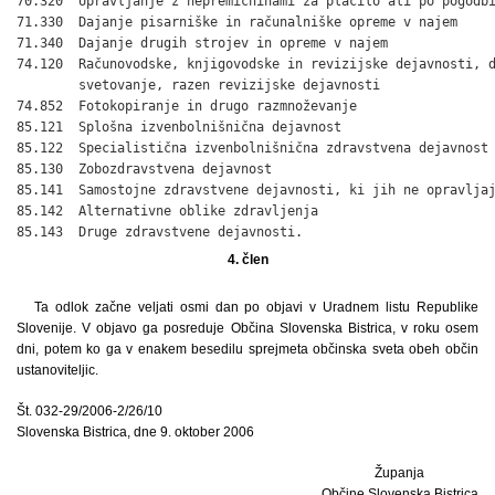
70.320  Upravljanje z nepremičninami za plačilo ali po pogodbi
71.330  Dajanje pisarniške in računalniške opreme v najem

71.340  Dajanje drugih strojev in opreme v najem

74.120  Računovodske, knjigovodske in revizijske dejavnosti, d
        svetovanje, razen revizijske dejavnosti

74.852  Fotokopiranje in drugo razmnoževanje

85.121  Splošna izvenbolnišnična dejavnost

85.122  Specialistična izvenbolnišnična zdravstvena dejavnost

85.130  Zobozdravstvena dejavnost

85.141  Samostojne zdravstvene dejavnosti, ki jih ne opravljaj
85.142  Alternativne oblike zdravljenja

85.143  Druge zdravstvene dejavnosti.
4. člen
Ta odlok začne veljati osmi dan po objavi v Uradnem listu Republike
Slovenije. V objavo ga posreduje Občina Slovenska Bistrica, v roku osem
dni, potem ko ga v enakem besedilu sprejmeta občinska sveta obeh občin
ustanoviteljic.
Št. 032-29/2006-2/26/10
Slovenska Bistrica, dne 9. oktober 2006
Županja
Občine Slovenska Bistrica