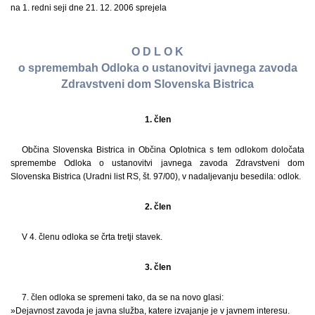
na 1. redni seji dne 21. 12. 2006 sprejela
O D L O K
o spremembah Odloka o ustanovitvi javnega zavoda
Zdravstveni dom Slovenska Bistrica
1. člen
Občina Slovenska Bistrica in Občina Oplotnica s tem odlokom določata
spremembe Odloka o ustanovitvi javnega zavoda Zdravstveni dom
Slovenska Bistrica (Uradni list RS, št. 97/00), v nadaljevanju besedila: odlok.
2. člen
V 4. členu odloka se črta tretji stavek.
3. člen
7. člen odloka se spremeni tako, da se na novo glasi:
»Dejavnost zavoda je javna služba, katere izvajanje je v javnem interesu.