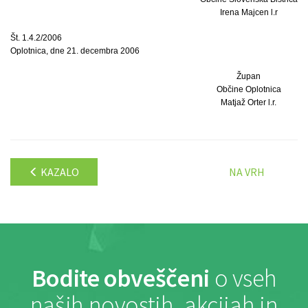
Irena Majcen l.r
Št. 1.4.2/2006
Oplotnica, dne 21. decembra 2006
Župan
Občine Oplotnica
Matjaž Orter l.r.
KAZALO
NA VRH
Bodite obveščeni
o vseh
naših novostih, akcijah in