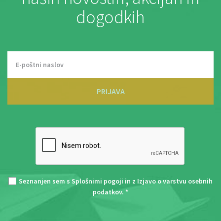
dogodkih
PRIJAVA
Seznanjen sem s
Splošnimi pogoji
in z
Izjavo o varstvu osebnih
podatkov
. *