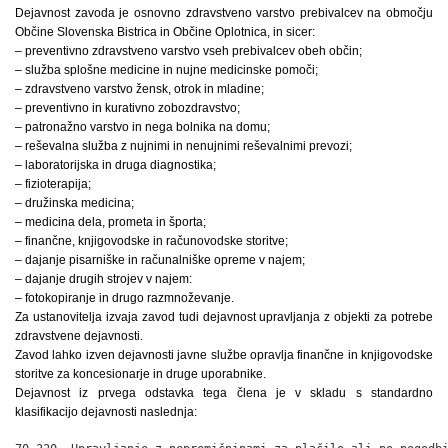
Dejavnost zavoda je osnovno zdravstveno varstvo prebivalcev na območju
Občine Slovenska Bistrica in Občine Oplotnica, in sicer:
– preventivno zdravstveno varstvo vseh prebivalcev obeh občin;
– služba splošne medicine in nujne medicinske pomoči;
– zdravstveno varstvo žensk, otrok in mladine;
– preventivno in kurativno zobozdravstvo;
– patronažno varstvo in nega bolnika na domu;
– reševalna služba z nujnimi in nenujnimi reševalnimi prevozi;
– laboratorijska in druga diagnostika;
– fizioterapija;
– družinska medicina;
– medicina dela, prometa in športa;
– finančne, knjigovodske in računovodske storitve;
– dajanje pisarniške in računalniške opreme v najem;
– dajanje drugih strojev v najem:
– fotokopiranje in drugo razmnoževanje.
Za ustanovitelja izvaja zavod tudi dejavnost upravljanja z objekti za potrebe
zdravstvene dejavnosti.
Zavod lahko izven dejavnosti javne službe opravlja finančne in knjigovodske
storitve za koncesionarje in druge uporabnike.
Dejavnost iz prvega odstavka tega člena je v skladu s standardno
klasifikacijo dejavnosti naslednja: