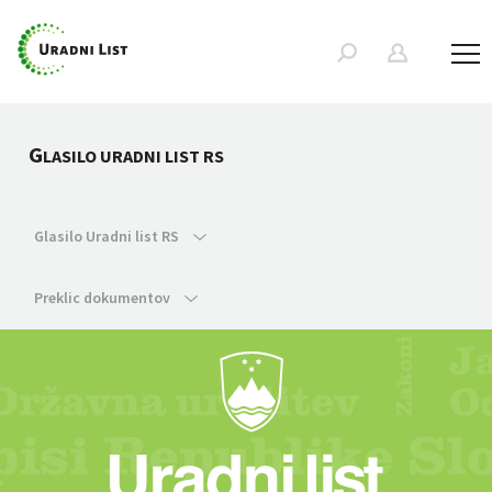
G
LASILO URADNI LIST RS
Glasilo Uradni list RS
Preklic dokumentov