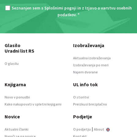
Seznanjen sem s
Splošnimi pogoji
in z
Izjavo o varstvu osebnih
podatkov
. *
Glasilo
Izobraževanja
Uradni list RS
Aktualna izobraževanja
O glasilu
Izobraževanja po meri
Najem dvorane
Knjigarna
UL info tok
Novo v ponudbi
O storitvi
Kako nakupovati v spletni knjigarni
Preizkusi brezplačno
Novice
Podjetje
|
Aktualni članki
O podjetju
About
Naroči se na novice
Kontakt