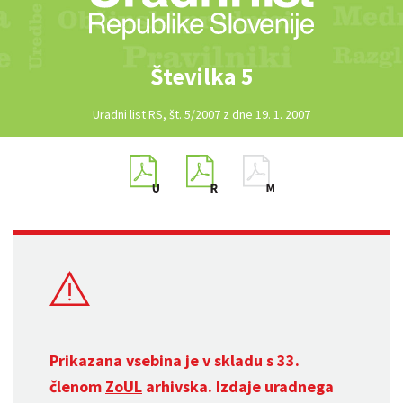
Številka 5
Uradni list RS, št. 5/2007 z dne 19. 1. 2007
Prikazana vsebina je v skladu s 33.
členom
ZoUL
arhivska. Izdaje uradnega