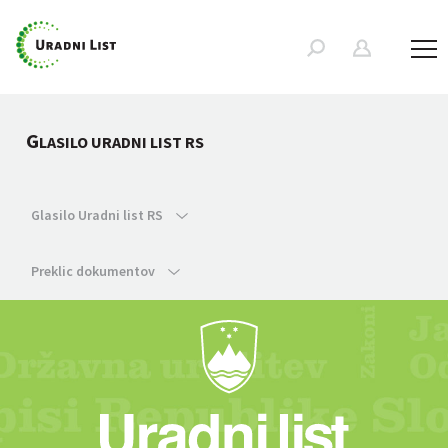
G
LASILO URADNI LIST RS
Glasilo Uradni list RS
Preklic dokumentov