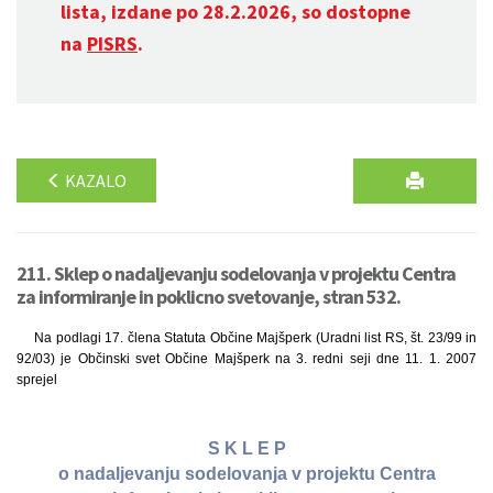
lista, izdane po 28.2.2026, so dostopne
na
PISRS
.
KAZALO
211. Sklep o nadaljevanju sodelovanja v projektu Centra
za informiranje in poklicno svetovanje, stran 532.
Na podlagi 17. člena Statuta Občine Majšperk (Uradni list RS, št. 23/99 in
92/03) je Občinski svet Občine Majšperk na 3. redni seji dne 11. 1. 2007
sprejel
S K L E P
o nadaljevanju sodelovanja v projektu Centra