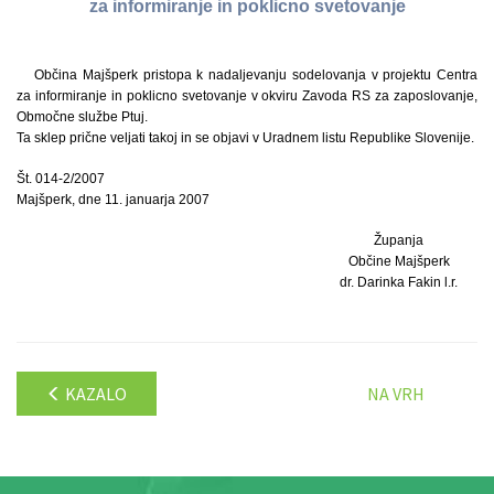
za informiranje in poklicno svetovanje
Občina Majšperk pristopa k nadaljevanju sodelovanja v projektu Centra
za informiranje in poklicno svetovanje v okviru Zavoda RS za zaposlovanje,
Območne službe Ptuj.
Ta sklep prične veljati takoj in se objavi v Uradnem listu Republike Slovenije.
Št. 014-2/2007
Majšperk, dne 11. januarja 2007
Županja
Občine Majšperk
dr. Darinka Fakin l.r.
KAZALO
NA VRH