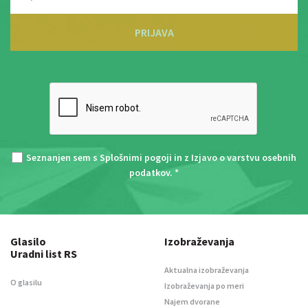
PRIJAVA
Seznanjen sem s
Splošnimi pogoji
in z
Izjavo o varstvu osebnih
podatkov
. *
Glasilo
Izobraževanja
Uradni list RS
Aktualna izobraževanja
O glasilu
Izobraževanja po meri
Najem dvorane