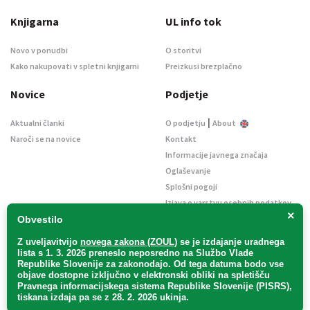
Knjigarna
UL info tok
Novo v ponudbi
O storitvi
Kako nakupovati v spletni knjigarni
Preizkusi brezplačno
Novice
Podjetje
|
Aktualni članki
O podjetju
About
Naroči se na novice
Kontakt
Informacije javnega značaja
Oglaševanje
Splošni pogoji
Izjava o varstvu osebnih podatkov
×
E-dražbe
Obvestilo
Z uveljavitvijo
novega zakona (ZOUL)
se je
izdajanje uradnega
lista s 1. 3. 2026 preneslo
neposredno
na Službo Vlade
Republike Slovenije za zakonodajo
. Od tega datuma bodo vse
objave dostopne izključno v elektronski obliki na spletišču
Pravnega informacijskega sistema Republike Slovenije (PISRS),
Uradni list d. o. o. – v likvidaciji / Vse pravice pridržane.
tiskana izdaja pa se z 28. 2. 2026 ukinja.
Pravna obvestila
/
Piškotki
/ Avtorji:
TriTim spletna agencija
v sodelovanju z