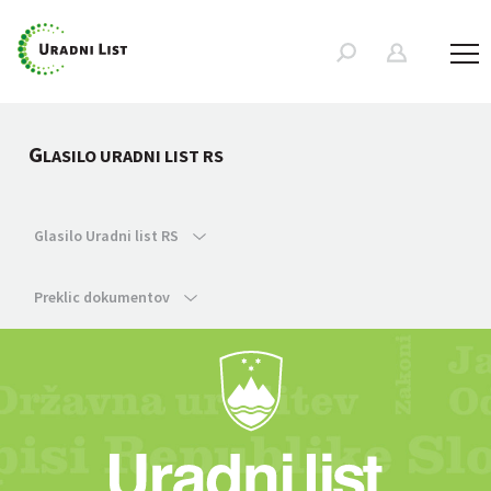
G
LASILO URADNI LIST RS
Glasilo Uradni list RS
Preklic dokumentov