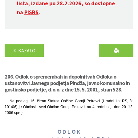
lista, izdane po 28.2.2026, so dostopne
na
PISRS
.
KAZALO
206. Odlok o spremembah in dopolnitvah Odloka o
ustanovitvi Javnega podjetja Pindža, javno komunalno in
gostinsko podjetje, d.o.o. z dne 15. 5. 2001, stran 528.
Na podlagi 16. člena Statuta Občine Gornji Petrovci (Uradni list RS, št.
101/06) je Občinski svet Občine Gornji Petrovci na 4. redni seji dne 20. 12.
2006 sprejel
O D L O K