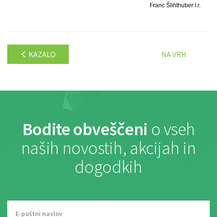
Franc Šlihthuber l.r.
KAZALO
NA VRH
Bodite obveščeni
o vseh
naših novostih, akcijah in
dogodkih