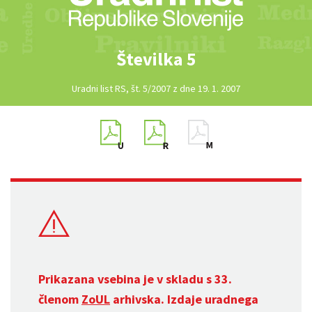
Številka 5
Uradni list RS, št. 5/2007 z dne 19. 1. 2007
Prikazana vsebina je v skladu s 33.
členom
ZoUL
arhivska. Izdaje uradnega