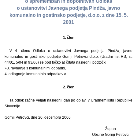
o spremembah in dopolnitvah Odloka
o ustanovitvi Javnega podjetja Pindža, javno
komunalno in gostinsko podjetje, d.o.o. z dne 15. 5.
2001
1. člen
V 4. členu Odloka o ustanovitvi Javnega podjetja Pindža, javno
komunalno in gostinsko podjetje Gornji Petrovci d.o.o. (Uradni list RS, št.
44/01, 5/04 in 93/06) se pod točko a) črtata naslednji podtočki:
»3. ravnanje s komunalnimi odpadki,
4. odlaganje komunalnih odpadkov.«.
2. člen
Ta odlok začne veljati naslednji dan po objavi v Uradnem listu Republike
Slovenije.
Gornji Petrovci, dne 20. decembra 2006
Župan
Občine Gornji Petrovci