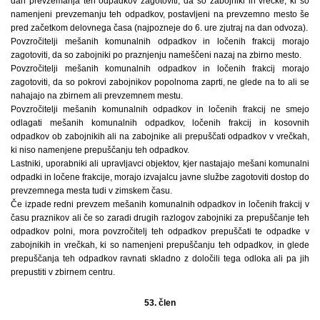
dan prevzemanja teh odpadkov zagotoviti, da so zabojniki in vrečke, ki so
namenjeni prevzemanju teh odpadkov, postavljeni na prevzemno mesto še
pred začetkom delovnega časa (najpozneje do 6. ure zjutraj na dan odvoza).
Povzročitelji mešanih komunalnih odpadkov in ločenih frakcij morajo
zagotoviti, da so zabojniki po praznjenju nameščeni nazaj na zbirno mesto.
Povzročitelji mešanih komunalnih odpadkov in ločenih frakcij morajo
zagotoviti, da so pokrovi zabojnikov popolnoma zaprti, ne glede na to ali se
nahajajo na zbirnem ali prevzemnem mestu.
Povzročitelji mešanih komunalnih odpadkov in ločenih frakcij ne smejo
odlagati mešanih komunalnih odpadkov, ločenih frakcij in kosovnih
odpadkov ob zabojnikih ali na zabojnike ali prepuščati odpadkov v vrečkah,
ki niso namenjene prepuščanju teh odpadkov.
Lastniki, uporabniki ali upravljavci objektov, kjer nastajajo mešani komunalni
odpadki in ločene frakcije, morajo izvajalcu javne službe zagotoviti dostop do
prevzemnega mesta tudi v zimskem času.
Če izpade redni prevzem mešanih komunalnih odpadkov in ločenih frakcij v
času praznikov ali če so zaradi drugih razlogov zabojniki za prepuščanje teh
odpadkov polni, mora povzročitelj teh odpadkov prepuščati te odpadke v
zabojnikih in vrečkah, ki so namenjeni prepuščanju teh odpadkov, in glede
prepuščanja teh odpadkov ravnati skladno z določili tega odloka ali pa jih
prepustiti v zbirnem centru.
53. člen