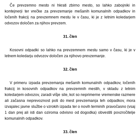
Če prevzemno mesto ni hkrati zbirno mesto, so lahko zabojniki in
kontejnerji ter vrečke za prevzemanje mešanih komunalnih odpadkov in
ločenih frakcij na prevzemnem mestu le v času, ki je z letnim koledarjem
odvozov določen za njihov prevzem.
31. člen
Kosovni odpadki so lahko na prevzemnem mestu samo v času, ki je v
letnem koledarju odvozov določen za njihovo prevzemanje.
32. člen
V primeru izpada prevzemanja mešanih komunalnih odpadkov, ločenih
frakcij in kosovnih odpadkov na prevzemnih mestih, v skladu z letnim
koledarjem odvozov, zaradi višje sile, kot so neprimerne vremenske razmere
ali začasna neprevoznost poti do mest prevzemanja teh odpadkov, mora
izvajalec javne službe o vzrokih izpada ter o novih terminih pravočasno (vsaj
1 dan prej ali isti dan oziroma odvisno od dogodka) obvestiti povzročitelje
komunalnih odpadkov.
33. člen