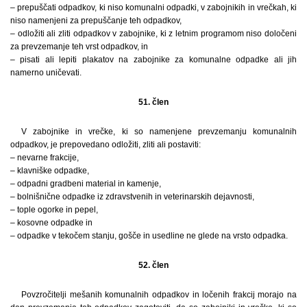
– prepuščati odpadkov, ki niso komunalni odpadki, v zabojnikih in vrečkah, ki
niso namenjeni za prepuščanje teh odpadkov,
– odložiti ali zliti odpadkov v zabojnike, ki z letnim programom niso določeni
za prevzemanje teh vrst odpadkov, in
– pisati ali lepiti plakatov na zabojnike za komunalne odpadke ali jih
namerno uničevati.
51. člen
V zabojnike in vrečke, ki so namenjene prevzemanju komunalnih
odpadkov, je prepovedano odložiti, zliti ali postaviti:
– nevarne frakcije,
– klavniške odpadke,
– odpadni gradbeni material in kamenje,
– bolnišnične odpadke iz zdravstvenih in veterinarskih dejavnosti,
– tople ogorke in pepel,
– kosovne odpadke in
– odpadke v tekočem stanju, gošče in usedline ne glede na vrsto odpadka.
52. člen
Povzročitelji mešanih komunalnih odpadkov in ločenih frakcij morajo na