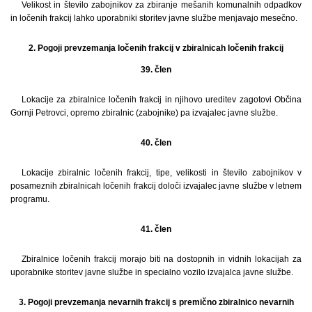
Velikost in število zabojnikov za zbiranje mešanih komunalnih odpadkov
in ločenih frakcij lahko uporabniki storitev javne službe menjavajo mesečno.
2. Pogoji prevzemanja ločenih frakcij v zbiralnicah ločenih frakcij
39. člen
Lokacije za zbiralnice ločenih frakcij in njihovo ureditev zagotovi Občina
Gornji Petrovci, opremo zbiralnic (zabojnike) pa izvajalec javne službe.
40. člen
Lokacije zbiralnic ločenih frakcij, tipe, velikosti in število zabojnikov v
posameznih zbiralnicah ločenih frakcij določi izvajalec javne službe v letnem
programu.
41. člen
Zbiralnice ločenih frakcij morajo biti na dostopnih in vidnih lokacijah za
uporabnike storitev javne službe in specialno vozilo izvajalca javne službe.
3. Pogoji prevzemanja nevarnih frakcij s premično zbiralnico nevarnih