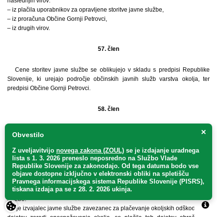
naslednjih virov:
– iz plačila uporabnikov za opravljene storitve javne službe,
– iz proračuna Občine Gornji Petrovci,
– iz drugih virov.
57. člen
Cene storitev javne službe se oblikujejo v skladu s predpisi Republike
Slovenije, ki urejajo področje občinskih javnih služb varstva okolja, ter
predpisi Občine Gornji Petrovci.
58. člen
Cene storitev javne službe so cene, na podlagi katerih izvajalec javne
×
Obvestilo
službe obračuna opravljene storitve njihovim uporabnikom.
Z uveljavitvijo
novega zakona (ZOUL)
se je
izdajanje uradnega
lista s 1. 3. 2026 preneslo
neposredno
na Službo Vlade
59. člen
Republike Slovenije za zakonodajo
. Od tega datuma bodo vse
objave dostopne izključno v elektronski obliki na spletišču
Soglasje k cenam storitev javne službe sprejme Občinski svet Občine
Pravnega informacijskega sistema Republike Slovenije (PISRS),
tiskana izdaja pa se z 28. 2. 2026 ukinja.
Gornji Petrovci na podlagi predloga in stroškovnih kalkulacij izvajalca javne
službe.
Če je izvajalec javne službe zavezanec za plačevanje okoljskih odškodnin in