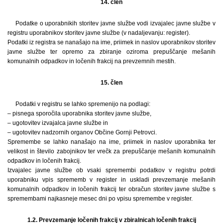
14. člen
Podatke o uporabnikih storitev javne službe vodi izvajalec javne službe v
registru uporabnikov storitev javne službe (v nadaljevanju: register).
Podatki iz registra se nanašajo na ime, priimek in naslov uporabnikov storitev
javne službe ter opremo za zbiranje oziroma prepuščanje mešanih
komunalnih odpadkov in ločenih frakcij na prevzemnih mestih.
15. člen
Podatki v registru se lahko spremenijo na podlagi:
– pisnega sporočila uporabnika storitev javne službe,
– ugotovitev izvajalca javne službe in
– ugotovitev nadzornih organov Občine Gornji Petrovci.
Spremembe se lahko nanašajo na ime, priimek in naslov uporabnika ter
velikost in število zabojnikov ter vrečk za prepuščanje mešanih komunalnih
odpadkov in ločenih frakcij.
Izvajalec javne službe ob vsaki spremembi podatkov v registru potrdi
uporabniku vpis sprememb v register in uskladi prevzemanje mešanih
komunalnih odpadkov in ločenih frakcij ter obračun storitev javne službe s
spremembami najkasneje mesec dni po vpisu spremembe v register.
1.2. Prevzemanje ločenih frakcij v zbiralnicah ločenih frakcij