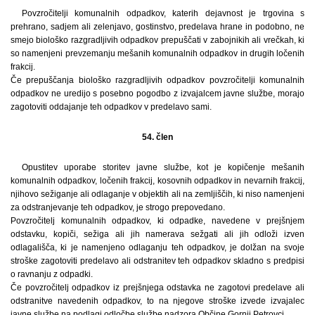
Povzročitelji komunalnih odpadkov, katerih dejavnost je trgovina s
prehrano, sadjem ali zelenjavo, gostinstvo, predelava hrane in podobno, ne
smejo biološko razgradljivih odpadkov prepuščati v zabojnikih ali vrečkah, ki
so namenjeni prevzemanju mešanih komunalnih odpadkov in drugih ločenih
frakcij.
Če prepuščanja biološko razgradljivih odpadkov povzročitelji komunalnih
odpadkov ne uredijo s posebno pogodbo z izvajalcem javne službe, morajo
zagotoviti oddajanje teh odpadkov v predelavo sami.
54. člen
Opustitev uporabe storitev javne službe, kot je kopičenje mešanih
komunalnih odpadkov, ločenih frakcij, kosovnih odpadkov in nevarnih frakcij,
njihovo sežiganje ali odlaganje v objektih ali na zemljiščih, ki niso namenjeni
za odstranjevanje teh odpadkov, je strogo prepovedano.
Povzročitelj komunalnih odpadkov, ki odpadke, navedene v prejšnjem
odstavku, kopiči, sežiga ali jih namerava sežgati ali jih odloži izven
odlagališča, ki je namenjeno odlaganju teh odpadkov, je dolžan na svoje
stroške zagotoviti predelavo ali odstranitev teh odpadkov skladno s predpisi
o ravnanju z odpadki.
Če povzročitelj odpadkov iz prejšnjega odstavka ne zagotovi predelave ali
odstranitve navedenih odpadkov, to na njegove stroške izvede izvajalec
javne službe na podlagi odločbe službe nadzora Občine Gornji Petrovci.