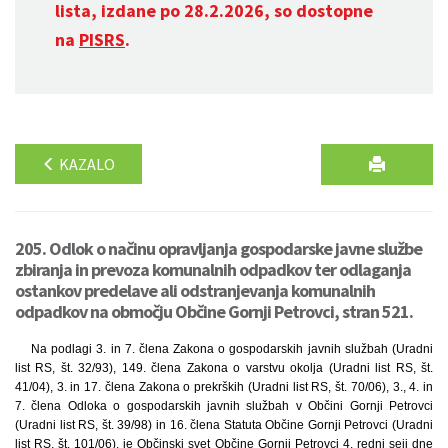
lista, izdane po 28.2.2026, so dostopne
na
PISRS
.
KAZALO
205. Odlok o načinu opravljanja gospodarske javne službe
zbiranja in prevoza komunalnih odpadkov ter odlaganja
ostankov predelave ali odstranjevanja komunalnih
odpadkov na območju Občine Gornji Petrovci, stran 521.
Na podlagi 3. in 7. člena Zakona o gospodarskih javnih službah (Uradni
list RS, št. 32/93), 149. člena Zakona o varstvu okolja (Uradni list RS, št.
41/04), 3. in 17. člena Zakona o prekrških (Uradni list RS, št. 70/06), 3., 4. in
7. člena Odloka o gospodarskih javnih službah v Občini Gornji Petrovci
(Uradni list RS, št. 39/98) in 16. člena Statuta Občine Gornji Petrovci (Uradni
list RS, št. 101/06), je Občinski svet Občine Gornji Petrovci 4. redni seji dne