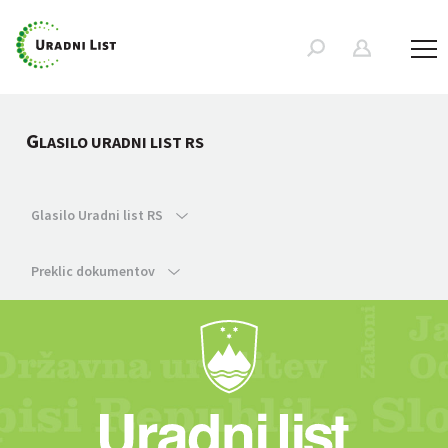
G
LASILO URADNI LIST RS
Glasilo Uradni list RS
Preklic dokumentov