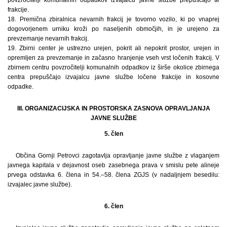
frakcije.
18. Premična zbiralnica nevarnih frakcij je tovorno vozilo, ki po vnaprej
dogovorjenem urniku kroži po naseljenih območjih, in je urejeno za
prevzemanje nevarnih frakcij.
19. Zbirni center je ustrezno urejen, pokrit ali nepokrit prostor, urejen in
opremljen za prevzemanje in začasno hranjenje vseh vrst ločenih frakcij. V
zbirnem centru povzročitelji komunalnih odpadkov iz širše okolice zbirnega
centra prepuščajo izvajalcu javne službe ločene frakcije in kosovne
odpadke.
III. ORGANIZACIJSKA IN PROSTORSKA ZASNOVA OPRAVLJANJA
JAVNE SLUŽBE
5. člen
Občina Gornji Petrovci zagotavlja opravljanje javne službe z vlaganjem
javnega kapitala v dejavnost oseb zasebnega prava v smislu pete alineje
prvega odstavka 6. člena in 54.–58. člena ZGJS (v nadaljnjem besedilu:
izvajalec javne službe).
6. člen