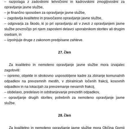
– razpolaga z zadostnimi tehničnimi in kadrovskimi zmogljivostmi za
opravljanje javne službe,
– je finančno sposoben za opravljanje javne službe,
– zagotavlja kvalitetno in pravočasno opravljanje javne službe,
– odgovarja za škodo, ki jo pri opravljanju ali v zvezi z opravljanjem javne
službe povzročijo pri njem zaposleni delavci uporabnikom storitev ali drugim
osebam, in
– izpolnjuje druge z zakonom predpisane zahteve.
27. člen
Za kvalitetno in nemoteno opravljanje javne službe mora izvajalec
zagotoviti:
– opremo, objekte in strokovno usposobljene kadre za zbiranje komunalnih
odpadkov na prevzemnih mestih, v zbiralnicah ločenih frakcij, kosovnih
odpadkov in na lokacijah za prevzemanje nevarnih frakcij,
– obdelavo, predelavo in odstranjevanje prevzetih odpadkov,
– opravljanje drugih storitev, potrebnih za nemoteno opravljanje javne
službe.
28. člen
Za kvalitetno in nemoteno opravljanje javne službe mora Občina Gornji