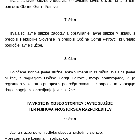
Izvajalec javne službe zagotavlja opravljanje javne službe na celotnem
območju Občine Gornji Petrovci.
7. člen
Izvajalec javne službe zagotavlja opravljanje javne službe v skladu s
predpisi Republike Slovenije in predpisi Občine Gornji Petrovci, ki urejajo
področje javne službe.
8. člen
Določene storitve javne službe lahko v imenu in za račun izvajalca javne
službe, s soglasjem Občine Gornji Petrovci, izvaja podizvajalec, ki je
registriran v skladu s predpisi s področja ravnanja z odpadki in izpolnjuje
druge pogoje za opravljanje javne službe.
IV. VRSTE IN OBSEG STORITEV JAVNE SLUŽBE
TER NJIHOVA PROSTORSKA RAZPOREDITEV
9. člen
Javna služba po tem odloku obsega naslednje storitve:
– prevzemanje komunalnih odpadkov,