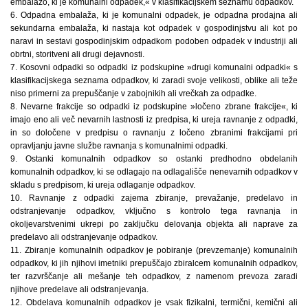
embalažo, ki je komunalni odpadek,« v klasifikacijskem seznamu odpadkov.
6. Odpadna embalaža, ki je komunalni odpadek, je odpadna prodajna ali
sekundarna embalaža, ki nastaja kot odpadek v gospodinjstvu ali kot po
naravi in sestavi gospodinjskim odpadkom podoben odpadek v industriji ali
obrtni, storitveni ali drugi dejavnosti.
7. Kosovni odpadki so odpadki iz podskupine »drugi komunalni odpadki« s
klasifikacijskega seznama odpadkov, ki zaradi svoje velikosti, oblike ali teže
niso primerni za prepuščanje v zabojnikih ali vrečkah za odpadke.
8. Nevarne frakcije so odpadki iz podskupine »ločeno zbrane frakcije«, ki
imajo eno ali več nevarnih lastnosti iz predpisa, ki ureja ravnanje z odpadki,
in so določene v predpisu o ravnanju z ločeno zbranimi frakcijami pri
opravljanju javne službe ravnanja s komunalnimi odpadki.
9. Ostanki komunalnih odpadkov so ostanki predhodno obdelanih
komunalnih odpadkov, ki se odlagajo na odlagališče nenevarnih odpadkov v
skladu s predpisom, ki ureja odlaganje odpadkov.
10. Ravnanje z odpadki zajema zbiranje, prevažanje, predelavo in
odstranjevanje odpadkov, vključno s kontrolo tega ravnanja in
okoljevarstvenimi ukrepi po zaključku delovanja objekta ali naprave za
predelavo ali odstranjevanje odpadkov.
11. Zbiranje komunalnih odpadkov je pobiranje (prevzemanje) komunalnih
odpadkov, ki jih njihovi imetniki prepuščajo zbiralcem komunalnih odpadkov,
ter razvrščanje ali mešanje teh odpadkov, z namenom prevoza zaradi
njihove predelave ali odstranjevanja.
12. Obdelava komunalnih odpadkov je vsak fizikalni, termični, kemični ali