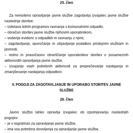
25. člen
Za nemoteno opravljanje javne službe zagotavlja izvajalec javne službe
naslednje storitve:
– izdelava letnih programov ravnanja s komunalnimi odpadki,
– obračun storitev javne službe njihovim uporabnikom,
– vodenje evidenc o odpadkih in ravnanju z njimi,
– zagotavljanje, sporočanje in objavljanje podatkov pristojnim službam in
javnosti,
– redno in pravočasno obveščanje uporabnikov storitev o posameznih
aktivnostih opravljanja javne službe,
– izvajanje vseh potrebnih aktivnosti za preprečevanje nastajanja in
zmanjševanje nastajanja odpadkov.
V. POGOJI ZA ZAGOTAVLJANJE IN UPORABO STORITEV JAVNE
SLUŽBE
26. člen
Javno službo lahko opravlja izvajalec ob izpolnjevanju naslednjih
pogojev:
– je v registriran za opravljanje javne službe,
– ima vsa potrebna dovoljenja za opravljanje javne službe,