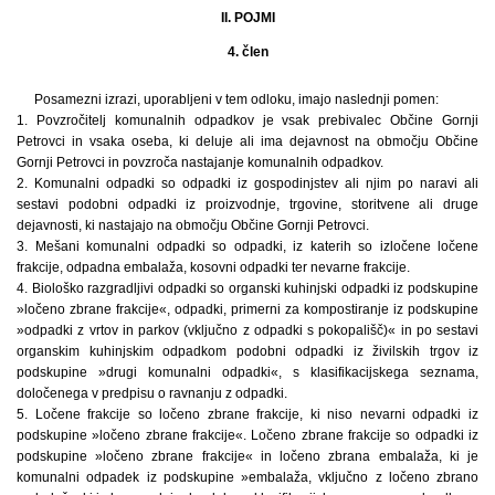
II. POJMI
4. člen
Posamezni izrazi, uporabljeni v tem odloku, imajo naslednji pomen:
1. Povzročitelj komunalnih odpadkov je vsak prebivalec Občine Gornji
Petrovci in vsaka oseba, ki deluje ali ima dejavnost na območju Občine
Gornji Petrovci in povzroča nastajanje komunalnih odpadkov.
2. Komunalni odpadki so odpadki iz gospodinjstev ali njim po naravi ali
sestavi podobni odpadki iz proizvodnje, trgovine, storitvene ali druge
dejavnosti, ki nastajajo na območju Občine Gornji Petrovci.
3. Mešani komunalni odpadki so odpadki, iz katerih so izločene ločene
frakcije, odpadna embalaža, kosovni odpadki ter nevarne frakcije.
4. Biološko razgradljivi odpadki so organski kuhinjski odpadki iz podskupine
»ločeno zbrane frakcije«, odpadki, primerni za kompostiranje iz podskupine
»odpadki z vrtov in parkov (vključno z odpadki s pokopališč)« in po sestavi
organskim kuhinjskim odpadkom podobni odpadki iz živilskih trgov iz
podskupine »drugi komunalni odpadki«, s klasifikacijskega seznama,
določenega v predpisu o ravnanju z odpadki.
5. Ločene frakcije so ločeno zbrane frakcije, ki niso nevarni odpadki iz
podskupine »ločeno zbrane frakcije«. Ločeno zbrane frakcije so odpadki iz
podskupine »ločeno zbrane frakcije« in ločeno zbrana embalaža, ki je
komunalni odpadek iz podskupine »embalaža, vključno z ločeno zbrano