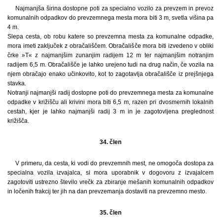
Najmanjša širina dostopne poti za specialno vozilo za prevzem in prevoz
komunalnih odpadkov do prevzemnega mesta mora biti 3 m, svetla višina pa
4 m.
Slepa cesta, ob robu katere so prevzemna mesta za komunalne odpadke,
mora imeti zaključek z obračališčem. Obračališče mora biti izvedeno v obliki
črke »T« z najmanjšim zunanjim radijem 12 m ter najmanjšim notranjim
radijem 6,5 m. Obračališče je lahko urejeno tudi na drug način, če vozila na
njem obračajo enako učinkovito, kot to zagotavlja obračališče iz prejšnjega
stavka.
Notranji najmanjši radij dostopne poti do prevzemnega mesta za komunalne
odpadke v križišču ali krivini mora biti 6,5 m, razen pri dvosmernih lokalnih
cestah, kjer je lahko najmanjši radij 3 m in je zagotovljena preglednost
križišča.
34. člen
V primeru, da cesta, ki vodi do prevzemnih mest, ne omogoča dostopa za
specialna vozila izvajalca, si mora uporabnik v dogovoru z izvajalcem
zagotoviti ustrezno število vrečk za zbiranje mešanih komunalnih odpadkov
in ločenih frakcij ter jih na dan prevzemanja dostaviti na prevzemno mesto.
35. člen