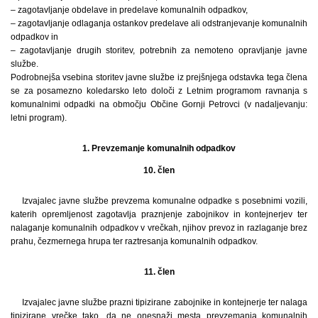
– zagotavljanje obdelave in predelave komunalnih odpadkov,
– zagotavljanje odlaganja ostankov predelave ali odstranjevanje komunalnih
odpadkov in
– zagotavljanje drugih storitev, potrebnih za nemoteno opravljanje javne
službe.
Podrobnejša vsebina storitev javne službe iz prejšnjega odstavka tega člena
se za posamezno koledarsko leto določi z Letnim programom ravnanja s
komunalnimi odpadki na območju Občine Gornji Petrovci (v nadaljevanju:
letni program).
1. Prevzemanje komunalnih odpadkov
10. člen
Izvajalec javne službe prevzema komunalne odpadke s posebnimi vozili,
katerih opremljenost zagotavlja praznjenje zabojnikov in kontejnerjev ter
nalaganje komunalnih odpadkov v vrečkah, njihov prevoz in razlaganje brez
prahu, čezmernega hrupa ter raztresanja komunalnih odpadkov.
11. člen
Izvajalec javne službe prazni tipizirane zabojnike in kontejnerje ter nalaga
tipizirane vrečke tako, da ne onesnaži mesta prevzemanja komunalnih