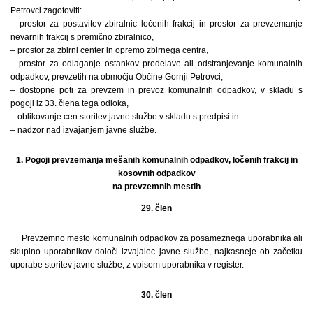
Petrovci zagotoviti:
– prostor za postavitev zbiralnic ločenih frakcij in prostor za prevzemanje
nevarnih frakcij s premično zbiralnico,
– prostor za zbirni center in opremo zbirnega centra,
– prostor za odlaganje ostankov predelave ali odstranjevanje komunalnih
odpadkov, prevzetih na območju Občine Gornji Petrovci,
– dostopne poti za prevzem in prevoz komunalnih odpadkov, v skladu s
pogoji iz 33. člena tega odloka,
– oblikovanje cen storitev javne službe v skladu s predpisi in
– nadzor nad izvajanjem javne službe.
1. Pogoji prevzemanja mešanih komunalnih odpadkov, ločenih frakcij in
kosovnih odpadkov
na prevzemnih mestih
29. člen
Prevzemno mesto komunalnih odpadkov za posameznega uporabnika ali
skupino uporabnikov določi izvajalec javne službe, najkasneje ob začetku
uporabe storitev javne službe, z vpisom uporabnika v register.
30. člen