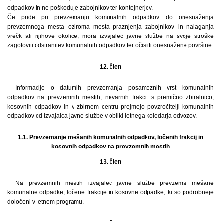
odpadkov in ne poškoduje zabojnikov ter kontejnerjev.
Če pride pri prevzemanju komunalnih odpadkov do onesnaženja
prevzemnega mesta oziroma mesta praznjenja zabojnikov in nalaganja
vrečk ali njihove okolice, mora izvajalec javne službe na svoje stroške
zagotoviti odstranitev komunalnih odpadkov ter očistiti onesnažene površine.
12. člen
Informacije o datumih prevzemanja posameznih vrst komunalnih
odpadkov na prevzemnih mestih, nevarnih frakcij s premično zbiralnico,
kosovnih odpadkov in v zbirnem centru prejmejo povzročitelji komunalnih
odpadkov od izvajalca javne službe v obliki letnega koledarja odvozov.
1.1. Prevzemanje mešanih komunalnih odpadkov, ločenih frakcij in
kosovnih odpadkov na prevzemnih mestih
13. člen
Na prevzemnih mestih izvajalec javne službe prevzema mešane
komunalne odpadke, ločene frakcije in kosovne odpadke, ki so podrobneje
določeni v letnem programu.