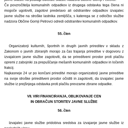
Če povzročitelja komunalnih odpadkov iz drugega odstavka tega člena ni
mogoče ugotoviti, zagotovi predelavo ali odstranitev odpadkov izvajalec
javne službe na stroške lastnika zemljišča, s katerega se z odločbo službe
nadzora Občine Gornji Petrovci odredi odstranitev komunalnih odpadkov.
55. člen
Organizatorji kulturnih, športnih in drugih javnih prireditev v skladu z
Zakonom o javnih zbiranjih morajo za čas trajanja prireditve v dogovoru z
izvajalcem javne službe zagotoviti, da se prireditveni prostor proti plačilu
opremi z zabojniki za prepuščanje mešanih komunalnih odpadkov in ločenih
frakcij.
Najkasneje 24 ur po končani prireditvi morajo organizatorji javne prireditve
na svoje stroške prireditveni prostor očistiti in zagotoviti, da izvajalec javne
službe iz prejšnjega odstavka proti plačilu prevzame zbrane odpadke.
VII. VIRI FINANCIRANJA, OBLIKOVANJE CEN
IN OBRAČUN STORITEV JAVNE SLUŽBE
56. člen
Izvajalec javne službe pridobiva sredstva za izvajanje javne službe iz