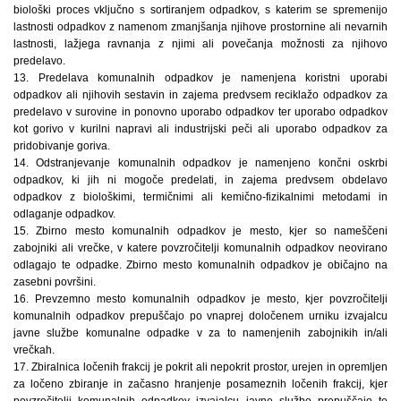
biološki proces vključno s sortiranjem odpadkov, s katerim se spremenijo
lastnosti odpadkov z namenom zmanjšanja njihove prostornine ali nevarnih
lastnosti, lažjega ravnanja z njimi ali povečanja možnosti za njihovo
predelavo.
13. Predelava komunalnih odpadkov je namenjena koristni uporabi
odpadkov ali njihovih sestavin in zajema predvsem reciklažo odpadkov za
predelavo v surovine in ponovno uporabo odpadkov ter uporabo odpadkov
kot gorivo v kurilni napravi ali industrijski peči ali uporabo odpadkov za
pridobivanje goriva.
14. Odstranjevanje komunalnih odpadkov je namenjeno končni oskrbi
odpadkov, ki jih ni mogoče predelati, in zajema predvsem obdelavo
odpadkov z biološkimi, termičnimi ali kemično-fizikalnimi metodami in
odlaganje odpadkov.
15. Zbirno mesto komunalnih odpadkov je mesto, kjer so nameščeni
zabojniki ali vrečke, v katere povzročitelji komunalnih odpadkov neovirano
odlagajo te odpadke. Zbirno mesto komunalnih odpadkov je običajno na
zasebni površini.
16. Prevzemno mesto komunalnih odpadkov je mesto, kjer povzročitelji
komunalnih odpadkov prepuščajo po vnaprej določenem urniku izvajalcu
javne službe komunalne odpadke v za to namenjenih zabojnikih in/ali
vrečkah.
17. Zbiralnica ločenih frakcij je pokrit ali nepokrit prostor, urejen in opremljen
za ločeno zbiranje in začasno hranjenje posameznih ločenih frakcij, kjer
povzročitelji komunalnih odpadkov izvajalcu javne službe prepuščajo te