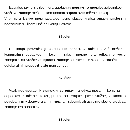
Izvajalec javne službe mora ugotavljati nepravilno uporabo zabojnikov in
vrečk za zbiranje mešanih komunalnih odpadkov in ločenih frakcij.
V primeru kršitve mora izvajalec javne službe kršilca prijaviti pristojnim
nadzornim službam Občine Gornji Petrovci.
36. člen
Če imajo povzročitelji komunalnih odpadkov občasno več mešanih
komunalnih odpadkov in ločenih frakcij, morajo le-te odložiti v večje
zabojnike ali vrečke za njihovo zbiranje ter ravnati v skladu z določili tega
odloka ali jih prepustiti v zbirnem centru.
37. člen
Vsak nov uporabnik storitev, ki se prijavi na odvoz mešanih komunalnih
odpadkov in ločenih frakcij, prejme od izvajalca javne službe, v skladu s
potrebami in v dogovoru z njim tipiziran zabojnik ali ustrezno število vrečk za
zbiranje teh odpadkov.
38. člen