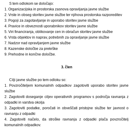
S tem odlokom se določajo:
1. Organizacijska in prostorska zasnova opravljanja javne službe
2. Vrste in obseg storitev javne službe ter njihova prostorska razporeditev
3. Pogoji za zagotavljanje in uporabo storitev javne službe
4. Pravice in obveznosti uporabnikov storitev javne službe
5. Viri financiranja, oblikovanje cen in obračun storitev javne službe
6. Vrsta objektov in naprav, potrebnih za opravljanje javne službe
7. Nadzor nad opravljanjem javne službe
8. Kazenske določbe za prekrške
9. Prehodne in končne določbe.
3. člen
Cilji javne službe po tem odloku so:
1. Povzročiteljem komunalnih odpadkov zagotoviti uporabo storitev javne
službe
2. Zagotoviti doseganje ciljev operativnih programov s področja ravnanja z
odpadki in varstva okolja
3. Zagotoviti podatke, poročati in obveščati pristojne službe ter javnost o
ravnanju z odpadki
4. Zagotoviti načelo, da stroške ravnanja z odpadki plača povzročitelj
komunalnih odpadkov.