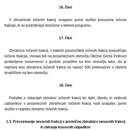
16. člen
V zbiralnicah ločenih frakcij izvajalec javne službe prevzema ločene
frakcije, ki so podrobneje določene v letnem programu.
17. člen
Zbiralnice ločenih frakcij, v katerih povzročitelji ločenih frakcij prepuščajo
ločene frakcije, morajo biti na posameznem območju Občine Gornji Petrovci
postavljene sorazmerno z gostoto poselitve na tem območju tako, da je
najmanj ena zbiralnica ločenih frakcij na največ 500 prebivalcev s stalnim
bivališčem na tem območju.
18. člen
Podatke o lokacijah zbiralnic ločenih frakcij ter tipih, številu in velikosti
zabojnikov v posameznih zbiralnicah ločenih frakcij vodi izvajalec javne
službe v registru zbiralnic ločenih frakcij.
1.3. Prevzemanje nevarnih frakcij s premično zbiralnico nevarnih frakcij
in zbiranje kosovnih odpadkov