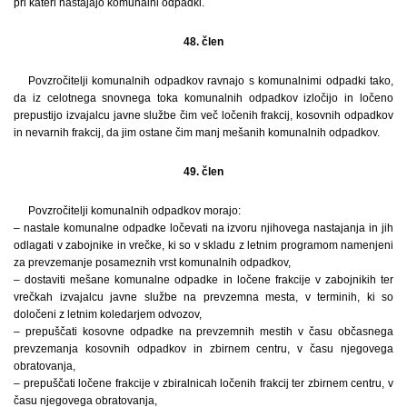
pri kateri nastajajo komunalni odpadki.
48. člen
Povzročitelji komunalnih odpadkov ravnajo s komunalnimi odpadki tako,
da iz celotnega snovnega toka komunalnih odpadkov izločijo in ločeno
prepustijo izvajalcu javne službe čim več ločenih frakcij, kosovnih odpadkov
in nevarnih frakcij, da jim ostane čim manj mešanih komunalnih odpadkov.
49. člen
Povzročitelji komunalnih odpadkov morajo:
– nastale komunalne odpadke ločevati na izvoru njihovega nastajanja in jih
odlagati v zabojnike in vrečke, ki so v skladu z letnim programom namenjeni
za prevzemanje posameznih vrst komunalnih odpadkov,
– dostaviti mešane komunalne odpadke in ločene frakcije v zabojnikih ter
vrečkah izvajalcu javne službe na prevzemna mesta, v terminih, ki so
določeni z letnim koledarjem odvozov,
– prepuščati kosovne odpadke na prevzemnih mestih v času občasnega
prevzemanja kosovnih odpadkov in zbirnem centru, v času njegovega
obratovanja,
– prepuščati ločene frakcije v zbiralnicah ločenih frakcij ter zbirnem centru, v
času njegovega obratovanja,