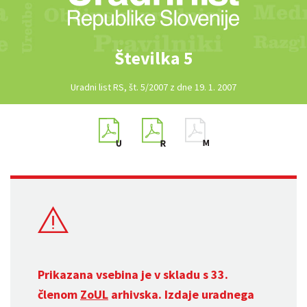
Številka 5
Uradni list RS, št. 5/2007 z dne 19. 1. 2007
Prikazana vsebina je v skladu s 33.
členom
ZoUL
arhivska. Izdaje uradnega