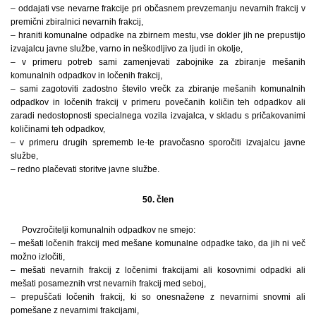
– oddajati vse nevarne frakcije pri občasnem prevzemanju nevarnih frakcij v
premični zbiralnici nevarnih frakcij,
– hraniti komunalne odpadke na zbirnem mestu, vse dokler jih ne prepustijo
izvajalcu javne službe, varno in neškodljivo za ljudi in okolje,
– v primeru potreb sami zamenjevati zabojnike za zbiranje mešanih
komunalnih odpadkov in ločenih frakcij,
– sami zagotoviti zadostno število vrečk za zbiranje mešanih komunalnih
odpadkov in ločenih frakcij v primeru povečanih količin teh odpadkov ali
zaradi nedostopnosti specialnega vozila izvajalca, v skladu s pričakovanimi
količinami teh odpadkov,
– v primeru drugih sprememb le-te pravočasno sporočiti izvajalcu javne
službe,
– redno plačevati storitve javne službe.
50. člen
Povzročitelji komunalnih odpadkov ne smejo:
– mešati ločenih frakcij med mešane komunalne odpadke tako, da jih ni več
možno izločiti,
– mešati nevarnih frakcij z ločenimi frakcijami ali kosovnimi odpadki ali
mešati posameznih vrst nevarnih frakcij med seboj,
– prepuščati ločenih frakcij, ki so onesnažene z nevarnimi snovmi ali
pomešane z nevarnimi frakcijami,