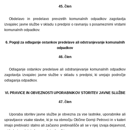
45. člen
Obdelavo in predelavo prevzetih komunalnih odpadkov zagotavlja
izvajalec javne službe v skladu s predpisi o ravnanju s posameznimi vrstami
komunalnih odpadkov.
6. Pogoji za odlaganje ostankov predelave ali odstranjevanje komunalnih
odpadkov
46. člen
Odlaganje ostankov predelave ali odstranjevanje komunalnih odpadkov
zagotavlja izvajalec javne službe v skladu s predpisi, ki urejajo področje
odlaganja odpadkov.
VI. PRAVICE IN OBVEZNOSTI UPORABNIKOV STORITEV JAVNE SLUŽBE
47. člen
Uporaba storitev javne službe je obvezna za vse lastnike, uporabnike ali
upravljavce vsake stavbe, ki je na območju Občine Gornji Petrovci in v kateri
imajo prebivalci stalno ali začasno prebivališče ali se v njej izvaja dejavnost,