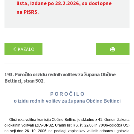
lista, izdane po 28.2.2026, so dostopne
na
PISRS
.
KAZALO
193. Poročilo o izidu rednih volitev za župana Občine
Beltinci, stran 502.
P O R O Č I L O
o izidu rednih volitev za župana Občine Beltinci
Občinska volilna komisija Občine Beltinci je skladno z 41. členom Zakona
o lokalnih volitvah (ZLV-UPB2, Uradni list RS, št. 22/06 in 70/06-odločba US)
na seji dne 26. 10. 2006, na podlagi zapisnikov volilnih odborov ugotovila