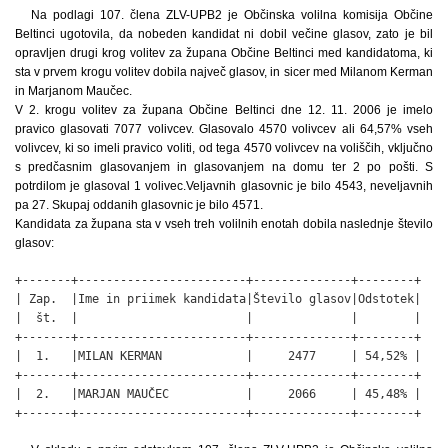
Na podlagi 107. člena ZLV-UPB2 je Občinska volilna komisija Občine
Beltinci ugotovila, da nobeden kandidat ni dobil večine glasov, zato je bil
opravljen drugi krog volitev za župana Občine Beltinci med kandidatoma, ki
sta v prvem krogu volitev dobila največ glasov, in sicer med Milanom Kerman
in Marjanom Maučec.
V 2. krogu volitev za župana Občine Beltinci dne 12. 11. 2006 je imelo
pravico glasovati 7077 volivcev. Glasovalo 4570 volivcev ali 64,57% vseh
volivcev, ki so imeli pravico voliti, od tega 4570 volivcev na voliščih, vključno
s predčasnim glasovanjem in glasovanjem na domu ter 2 po pošti. S
potrdilom je glasoval 1 volivec.Veljavnih glasovnic je bilo 4543, neveljavnih
pa 27. Skupaj oddanih glasovnic je bilo 4571.
Kandidata za župana sta v vseh treh volilnih enotah dobila naslednje število
glasov:
+-------+------------------------+--------------+--------+

| Zap.  |Ime in priimek kandidata|Število glasov|Odstotek|

|  št.  |                        |              |        |

+-------+------------------------+--------------+--------+

|  1.   |MILAN KERMAN            |     2477     | 54,52% |

+-------+------------------------+--------------+--------+

|  2.   |MARJAN MAUČEC           |     2066     | 45,48% |

+-------+------------------------+--------------+--------+