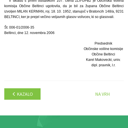
V skladu s prvim odstavkom 107. člena ZLV-UPB2 je Občinska volilna
komisija Občine Beltinci ugotovila, da je bil za župana Občine Beltinci
izvoljen MILAN KERMAN, roj. 18. 10. 1952, stanujoč v Bratoncih 148/a, 9231
BELTINCI, ker je prejel večino veljavnih glasov volivcev, ki so glasovali.
Št. 006-01/2006-35
Beltinci, dne 12. novembra 2006
Predsednik
Občinske volilne komisije
Občine Beltinci
Karel Makovecki, univ.
dipl. pravnik, l.r.
KAZALO
NA VRH