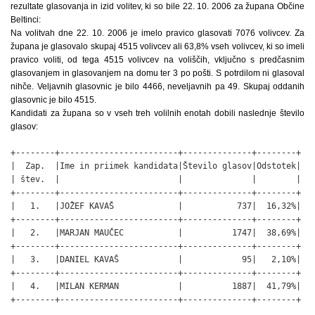
rezultate glasovanja in izid volitev, ki so bile 22. 10. 2006 za župana Občine
Beltinci:
Na volitvah dne 22. 10. 2006 je imelo pravico glasovati 7076 volivcev. Za
župana je glasovalo skupaj 4515 volivcev ali 63,8% vseh volivcev, ki so imeli
pravico voliti, od tega 4515 volivcev na voliščih, vključno s predčasnim
glasovanjem in glasovanjem na domu ter 3 po pošti. S potrdilom ni glasoval
nihče. Veljavnih glasovnic je bilo 4466, neveljavnih pa 49. Skupaj oddanih
glasovnic je bilo 4515.
Kandidati za župana so v vseh treh volilnih enotah dobili naslednje število
glasov:
+--------+------------------------+--------------+--------+

|  Zap.  |Ime in priimek kandidata|Število glasov|Odstotek|

| štev.  |                        |              |        |

+--------+------------------------+--------------+--------+

|   1.   |JOŽEF KAVAŠ             |           737|  16,32%|

+--------+------------------------+--------------+--------+

|   2.   |MARJAN MAUČEC           |          1747|  38,69%|

+--------+------------------------+--------------+--------+

|   3.   |DANIEL KAVAŠ            |            95|   2,10%|

+--------+------------------------+--------------+--------+

|   4.   |MILAN KERMAN            |          1887|  41,79%|

+--------+------------------------+--------------+--------+