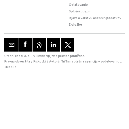
Oglaševanje
Splošni pogoji
Izjava o varstvu osebnih podatkov
E-dražbe
Uradni list d. o. o. – v likvidaciji / Vse pravice pridržane.
Pravna obvestila
/
Piškotki
/ Avtorji:
TriTim spletna agencija
v sodelovanju z
2Mobile