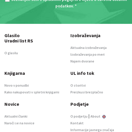
podatkov
. *
Glasilo
Izobraževanja
Uradni list RS
Aktualna izobraževanja
O glasilu
Izobraževanja po meri
Najem dvorane
Knjigarna
UL info tok
Novo v ponudbi
O storitvi
Kako nakupovati v spletni knjigarni
Preizkusi brezplačno
Novice
Podjetje
|
Aktualni članki
O podjetju
About
Naroči se na novice
Kontakt
Informacije javnega značaja