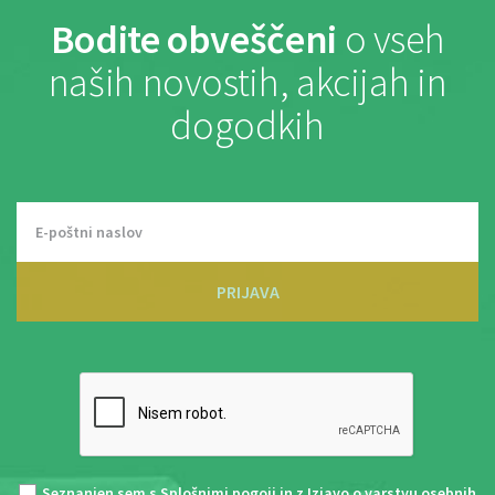
Bodite obveščeni
o vseh
naših novostih, akcijah in
dogodkih
PRIJAVA
Seznanjen sem s
Splošnimi pogoji
in z
Izjavo o varstvu osebnih