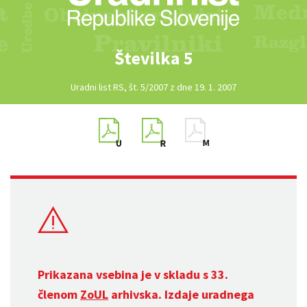
Številka 5
Uradni list RS, št. 5/2007 z dne 19. 1. 2007
Prikazana vsebina je v skladu s 33.
členom
ZoUL
arhivska. Izdaje uradnega