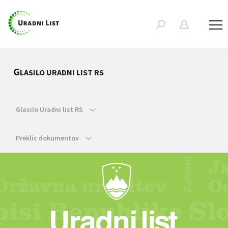
G
LASILO URADNI LIST RS
Glasilo Uradni list RS
Preklic dokumentov