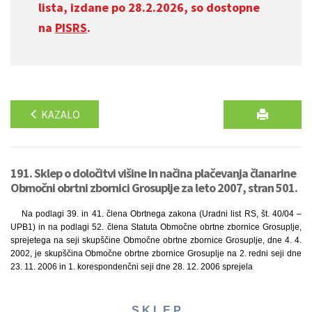
lista, izdane po 28.2.2026, so dostopne
na
PISRS
.
KAZALO
191. Sklep o določitvi višine in načina plačevanja članarine
Območni obrtni zbornici Grosuplje za leto 2007, stran 501.
Na podlagi 39. in 41. člena Obrtnega zakona (Uradni list RS, št. 40/04 –
UPB1) in na podlagi 52. člena Statuta Območne obrtne zbornice Grosuplje,
sprejetega na seji skupščine Območne obrtne zbornice Grosuplje, dne 4. 4.
2002, je skupščina Območne obrtne zbornice Grosuplje na 2. redni seji dne
23. 11. 2006 in 1. korespondenčni seji dne 28. 12. 2006 sprejela
S K L E P