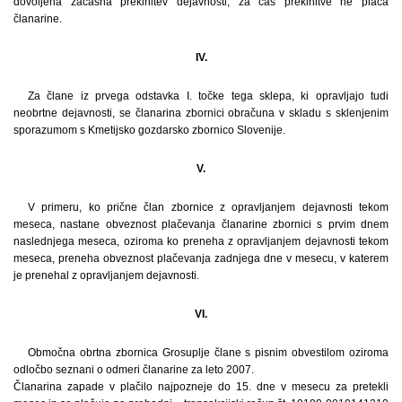
dovoljena začasna prekinitev dejavnosti, za čas prekinitve ne plača
članarine.
IV.
Za člane iz prvega odstavka I. točke tega sklepa, ki opravljajo tudi
neobrtne dejavnosti, se članarina zbornici obračuna v skladu s sklenjenim
sporazumom s Kmetijsko gozdarsko zbornico Slovenije.
V.
V primeru, ko prične član zbornice z opravljanjem dejavnosti tekom
meseca, nastane obveznost plačevanja članarine zbornici s prvim dnem
naslednjega meseca, oziroma ko preneha z opravljanjem dejavnosti tekom
meseca, preneha obveznost plačevanja zadnjega dne v mesecu, v katerem
je prenehal z opravljanjem dejavnosti.
VI.
Območna obrtna zbornica Grosuplje člane s pisnim obvestilom oziroma
odločbo seznani o odmeri članarine za leto 2007.
Članarina zapade v plačilo najpozneje do 15. dne v mesecu za pretekli