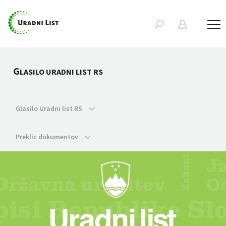
G
LASILO URADNI LIST RS
Glasilo Uradni list RS
Preklic dokumentov