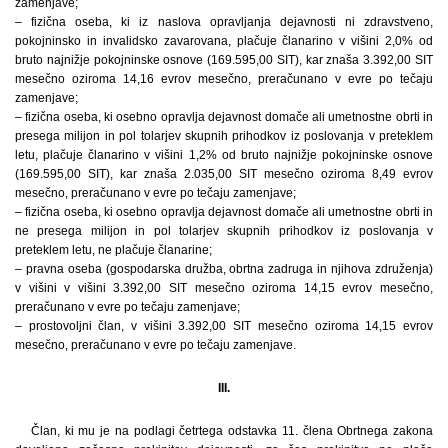
zamenjave;
– fizična oseba, ki iz naslova opravljanja dejavnosti ni zdravstveno,
pokojninsko in invalidsko zavarovana, plačuje članarino v višini 2,0% od
bruto najnižje pokojninske osnove (169.595,00 SIT), kar znaša 3.392,00 SIT
mesečno oziroma 14,16 evrov mesečno, preračunano v evre po tečaju
zamenjave;
– fizična oseba, ki osebno opravlja dejavnost domače ali umetnostne obrti in
presega milijon in pol tolarjev skupnih prihodkov iz poslovanja v preteklem
letu, plačuje članarino v višini 1,2% od bruto najnižje pokojninske osnove
(169.595,00 SIT), kar znaša 2.035,00 SIT mesečno oziroma 8,49 evrov
mesečno, preračunano v evre po tečaju zamenjave;
– fizična oseba, ki osebno opravlja dejavnost domače ali umetnostne obrti in
ne presega milijon in pol tolarjev skupnih prihodkov iz poslovanja v
preteklem letu, ne plačuje članarine;
– pravna oseba (gospodarska družba, obrtna zadruga in njihova združenja)
v višini v višini 3.392,00 SIT mesečno oziroma 14,15 evrov mesečno,
preračunano v evre po tečaju zamenjave;
– prostovoljni član, v višini 3.392,00 SIT mesečno oziroma 14,15 evrov
mesečno, preračunano v evre po tečaju zamenjave.
III.
Član, ki mu je na podlagi četrtega odstavka 11. člena Obrtnega zakona