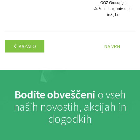
OOZ Grosuplje
Jože Intihar, univ. dipl.
inž., l.r.
KAZALO
NA VRH
Bodite obveščeni
o vseh
naših novostih, akcijah in
dogodkih