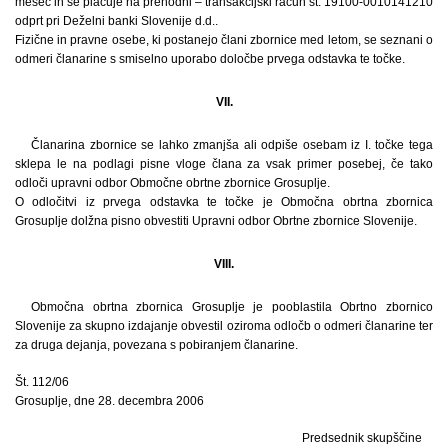
mesec in se plačuje na prehodni – transakcijski račun št. 19100-0010141210
odprt pri Deželni banki Slovenije d.d..
Fizične in pravne osebe, ki postanejo člani zbornice med letom, se seznani o
odmeri članarine s smiselno uporabo določbe prvega odstavka te točke.
VII.
Članarina zbornice se lahko zmanjša ali odpiše osebam iz I. točke tega
sklepa le na podlagi pisne vloge člana za vsak primer posebej, če tako
odloči upravni odbor Območne obrtne zbornice Grosuplje.
O odločitvi iz prvega odstavka te točke je Območna obrtna zbornica
Grosuplje dolžna pisno obvestiti Upravni odbor Obrtne zbornice Slovenije.
VIII.
Območna obrtna zbornica Grosuplje je pooblastila Obrtno zbornico
Slovenije za skupno izdajanje obvestil oziroma odločb o odmeri članarine ter
za druga dejanja, povezana s pobiranjem članarine.
Št. 112/06
Grosuplje, dne 28. decembra 2006
Predsednik skupščine