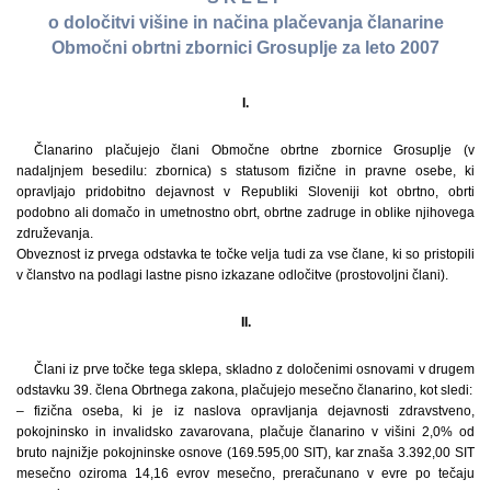
o določitvi višine in načina plačevanja članarine
Območni obrtni zbornici Grosuplje za leto 2007
I.
Članarino plačujejo člani Območne obrtne zbornice Grosuplje (v
nadaljnjem besedilu: zbornica) s statusom fizične in pravne osebe, ki
opravljajo pridobitno dejavnost v Republiki Sloveniji kot obrtno, obrti
podobno ali domačo in umetnostno obrt, obrtne zadruge in oblike njihovega
združevanja.
Obveznost iz prvega odstavka te točke velja tudi za vse člane, ki so pristopili
v članstvo na podlagi lastne pisno izkazane odločitve (prostovoljni člani).
II.
Člani iz prve točke tega sklepa, skladno z določenimi osnovami v drugem
odstavku 39. člena Obrtnega zakona, plačujejo mesečno članarino, kot sledi:
– fizična oseba, ki je iz naslova opravljanja dejavnosti zdravstveno,
pokojninsko in invalidsko zavarovana, plačuje članarino v višini 2,0% od
bruto najnižje pokojninske osnove (169.595,00 SIT), kar znaša 3.392,00 SIT
mesečno oziroma 14,16 evrov mesečno, preračunano v evre po tečaju