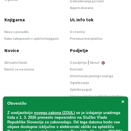
Izobraževanja po meri
Najem dvorane
Knjigarna
UL info tok
Novo v ponudbi
O storitvi
Kako nakupovati v spletni knjigarni
Preizkusi brezplačno
Novice
Podjetje
|
Aktualni članki
O podjetju
About
Naroči se na novice
Kontakt
Informacije javnega značaja
Oglaševanje
Splošni pogoji
Izjava o varstvu osebnih podatkov
×
E-dražbe
Obvestilo
Z uveljavitvijo
novega zakona (ZOUL)
se je
izdajanje uradnega
lista s 1. 3. 2026 preneslo
neposredno
na Službo Vlade
Republike Slovenije za zakonodajo
. Od tega datuma bodo vse
objave dostopne izključno v elektronski obliki na spletišču