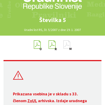
Številka 5
Uradni list RS, št. 5/2007 z dne 19. 1. 2007
Prikazana vsebina je v skladu s 33.
členom
ZoUL
arhivska. Izdaje uradnega