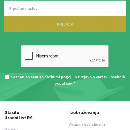
PRIJAVA
Seznanjen sem s
Splošnimi pogoji
in z
Izjavo o varstvu osebnih
podatkov
. *
Glasilo
Izobraževanja
Uradni list RS
Aktualna izobraževanja
O glasilu