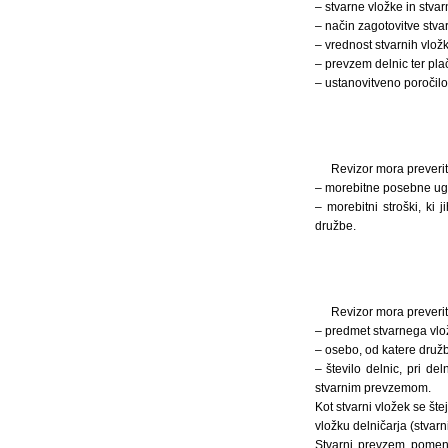
– stvarne vložke in stvar
– način zagotovitve stvar
– vrednost stvarnih vložk
– prevzem delnic ter plač
– ustanovitveno poročilo
Revizor mora preveriti
– morebitne posebne ugo
– morebitni stroški, ki
družbe.
Revizor mora preveriti,
– predmet stvarnega vlo
– osebo, od katere družb
– število delnic, pri d
stvarnim prevzemom.
Kot stvarni vložek se št
vložku delničarja (stvarn
Stvarni prevzem pomeni