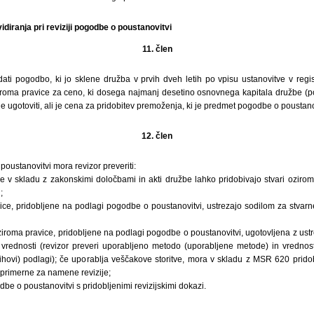
diranja pri reviziji pogodbe o poustanovitvi
11. člen
ati pogodbo, ki jo sklene družba v prvih dveh letih po vpisu ustanovitve v regis
ziroma pravice za ceno, ki dosega najmanj desetino osnovnega kapitala družbe (p
e ugotoviti, ali je cena za pridobitev premoženja, ki je predmet pogodbe o poustano
12. člen
 poustanovitvi mora revizor preveriti:
e v skladu z zakonskimi določbami in akti družbe lahko pridobivajo stvari ozirom
;
vice, pridobljene na podlagi pogodbe o poustanovitvi, ustrezajo sodilom za stvarne
 oziroma pravice, pridobljene na podlagi pogodbe o poustanovitvi, ugotovljena z us
rednosti (revizor preveri uporabljeno metodo (uporabljene metode) in vrednost
jihovi) podlagi); če uporablja veščakove storitve, mora v skladu z MSR 620 pridob
 primerne za namene revizije;
be o poustanovitvi s pridobljenimi revizijskimi dokazi.