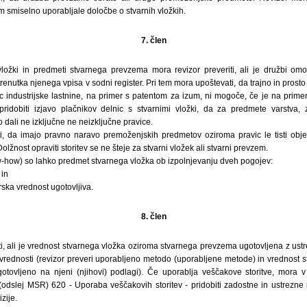
m smiselno uporabljale določbe o stvarnih vložkih.
7. člen
vložki in predmeti stvarnega prevzema mora revizor preveriti, ali je družbi om
trenutka njenega vpisa v sodni register. Pri tem mora upoštevati, da trajno in prost
c industrijske lastnine, na primer s patentom za izum, ni mogoče, če je na primer
pridobiti izjavo plačnikov delnic s stvarnimi vložki, da za predmete varstva,
so dali ne izključne ne neizključne pravice.
, da imajo pravno naravo premoženjskih predmetov oziroma pravic le tisti obje
Dolžnost opraviti storitev se ne šteje za stvarni vložek ali stvarni prevzem.
w-how) so lahko predmet stvarnega vložka ob izpolnjevanju dveh pogojev:
 in
ska vrednost ugotovljiva.
8. člen
i, ali je vrednost stvarnega vložka oziroma stvarnega prevzema ugotovljena z ust
rednosti (revizor preveri uporabljeno metodo (uporabljene metode) in vrednost 
otovljeno na njeni (njihovi) podlagi). Če uporablja veščakove storitve, mora
(odslej MSR) 620 - Uporaba veščakovih storitev - pridobiti zadostne in ustrezne 
zije.