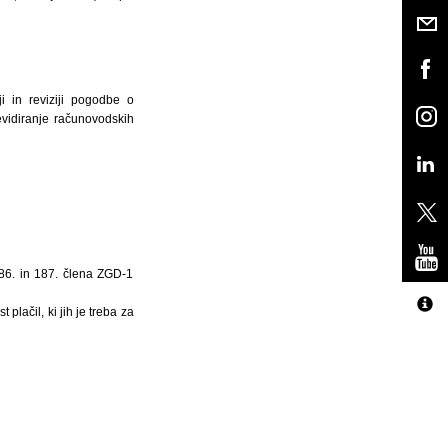
ji in reviziji pogodbe o
evidiranje računovodskih
186. in 187. člena ZGD-1
plačil, ki jih je treba za