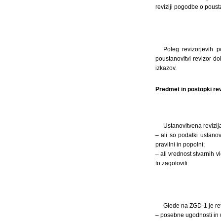
reviziji pogodbe o poust
Poleg revizorjevih p
poustanovitvi revizor d
izkazov.
Predmet in postopki revi
Ustanovitvena revizija
– ali so podatki ustano
pravilni in popolni;
– ali vrednost stvarnih v
to zagotoviti.
Glede na ZGD-1 je revi
– posebne ugodnosti in u