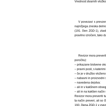
Vrednost stvarnih vložko
V povezavi s prevzemi
najnižjega zneska delni
(191. člen ZGD-1), zlast
pravilno izročeni, tako d
Revizor mora preverit
poročilu):
– prikazane bistvene okol
– pravni posli, s katerim
– če je v družbo vloženo
– nabavni in proizvodni s
– navedena dejstva:
– ali in v kakšnem obseg
– ali in na kakšen način
Revizor mora preveriti t
ta način preveri, ali so
193. člena ZGD-1 v zvezi