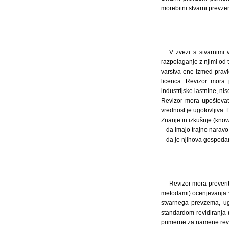
morebitni stvarni prevze
V zvezi s stvarnimi 
razpolaganje z njimi od 
varstva ene izmed pravi
licenca. Revizor mora 
industrijske lastnine, ni
Revizor mora upoštevati
vrednost je ugotovljiva. 
Znanje in izkušnje (kno
– da imajo trajno naravo
– da je njihova gospodar
Revizor mora preverit
metodami) ocenjevanja v
stvarnega prevzema, ug
standardom revidiranja 
primerne za namene revi