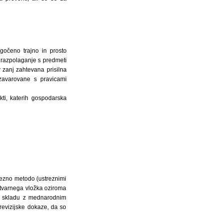
ogočeno trajno in prosto
o razpolaganje s predmeti
 zanj zahtevana prisilna
 zavarovane s pravicami
kti, katerih gospodarska
rezno metodo (ustreznimi
stvarnega vložka oziroma
 v skladu z mednarodnim
revizijske dokaze, da so