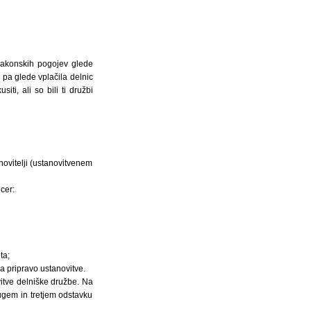
v zakonskih pogojev glede
pa glede vplačila delnic
ti, ali so bili ti družbi
novitelji (ustanovitvenem
cer:
ta;
a pripravo ustanovitve.
vitve delniške družbe. Na
rugem in tretjem odstavku