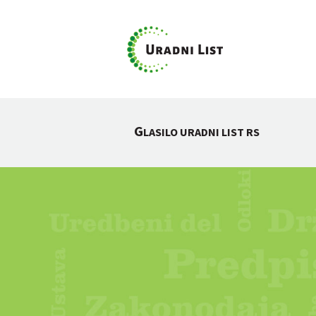
G
LASILO URADNI LIST RS