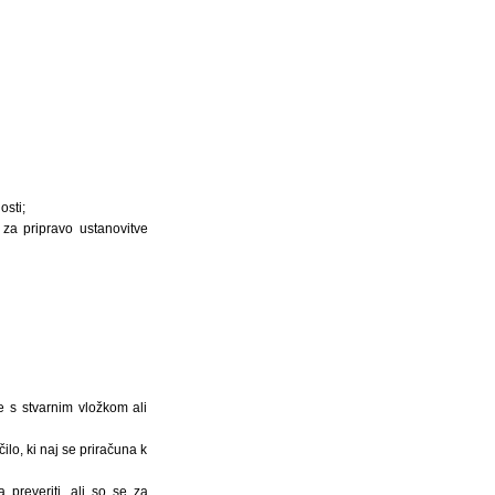
sti;
 za pripravo ustanovitve
e s stvarnim vložkom ali
lo, ki naj se priračuna k
preveriti, ali so se za