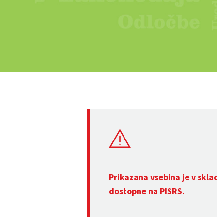
Prikazana vsebina je v skla
dostopne na
PISRS
.