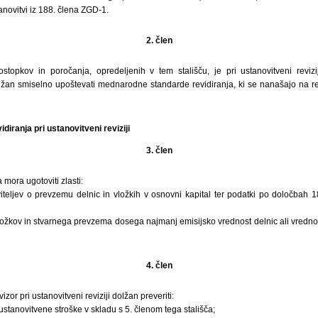
anovitvi iz 188. člena ZGD-1.
2. člen
ostopkov in poročanja, opredeljenih v tem stališču, je pri ustanovitveni revizi
olžan smiselno upoštevati mednarodne standarde revidiranja, ki se nanašajo na r
diranja pri ustanovitveni reviziji
3. člen
 mora ugotoviti zlasti:
viteljev o prevzemu delnic in vložkih v osnovni kapital ter podatki po določbah 
ložkov in stvarnega prevzema dosega najmanj emisijsko vrednost delnic ali vrednost 
4. člen
zor pri ustanovitveni reviziji dolžan preveriti:
stanovitvene stroške v skladu s 5. členom tega stališča;