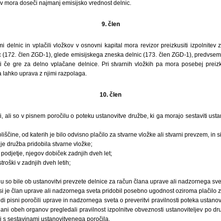
v mora doseči najmanj emisijsko vrednost delnic.
9. člen
 delnic in vplačili vložkov v osnovni kapital mora revizor preizkusiti izpolnite
c (172. člen ZGD-1), glede emisijskega zneska delnic (173. člen ZGD-1), predvsem 
i če gre za delno vplačane delnice. Pri stvarnih vložkih pa mora posebej preizkusi
a lahko uprava z njimi razpolaga.
10. člen
i, ali so v pisnem poročilu o poteku ustanovitve družbe, ki ga morajo sestaviti usta
iščine, od katerih je bilo odvisno plačilo za stvarne vložke ali stvarni prevzem, in si
i je družba pridobila stvarne vložke;
 podjetje, njegov dobiček zadnjih dveh let;
troški v zadnjih dveh letih;
u so bile ob ustanovitvi prevzete delnice za račun člana uprave ali nadzornega sve
 si je član uprave ali nadzornega sveta pridobil posebno ugodnost oziroma plačilo z
udi pisni poročili uprave in nadzornega sveta o preveritvi pravilnosti poteka ustano
 člani obeh organov pregledali pravilnost izpolnitve obveznosti ustanoviteljev po d
 s sestavinami ustanovitvenega poročila.