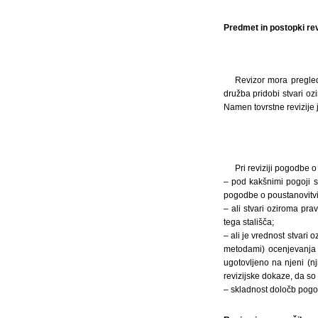
Predmet in postopki revi
Revizor mora pregled
družba pridobi stvari o
Namen tovrstne revizije j
Pri reviziji pogodbe o
– pod kakšnimi pogoji s
pogodbe o poustanovitvi
– ali stvari oziroma pra
tega stališča;
– ali je vrednost stvari
metodami) ocenjevanja v
ugotovljeno na njeni (n
revizijske dokaze, da so
– skladnost določb pogod