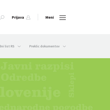
Prijava
Meni
dni list RS
Preklic dokumentov