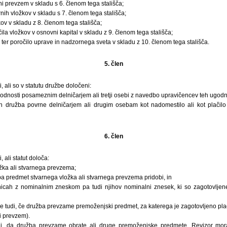
ni prevzem v skladu s 6. členom tega stališča;
nih vložkov v skladu s 7. členom tega stališča;
ov v skladu z 8. členom tega stališča;
ila vložkov v osnovni kapital v skladu z 9. členom tega stališča;
 ter poročilo uprave in nadzornega sveta v skladu z 10. členom tega stališča.
5. člen
, ali so v statutu družbe določeni:
dnosti posameznim delničarjem ali tretji osebi z navedbo upravičencev teh ugodno
 jih družba povrne delničarjem ali drugim osebam kot nadomestilo ali kot plačilo
6. člen
 ali statut določa:
žka ali stvarnega prevzema;
a predmet stvarnega vložka ali stvarnega prevzema pridobi, in
elnicah z nominalnim zneskom pa tudi njihov nominalni znesek, ki so zagotovljen
eje tudi, če družba prevzame premoženjski predmet, za katerega je zagotovljeno plači
i prevzem).
, da družba prevzame obrate ali druge premoženjske predmete. Revizor mora 