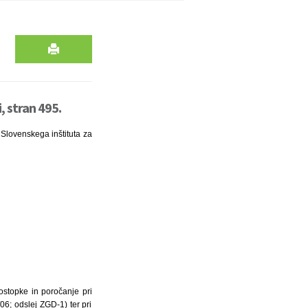
, stran 495.
t Slovenskega inštituta za
postopke in poročanje pri
06; odslej ZGD-1) ter pri