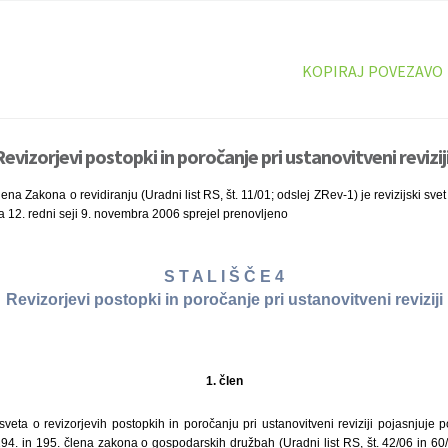
KOPIRAJ POVEZAVO
 Revizorjevi postopki in poročanje pri ustanovitveni reviziji
lena Zakona o revidiranju (Uradni list RS, št. 11/01; odslej ZRev-1) je revizijski sve
) na 12. redni seji 9. novembra 2006 sprejel prenovljeno
S T A L I Š Č E 4
Revizorjevi postopki in poročanje pri ustanovitveni reviziji
1. člen
 sveta o revizorjevih postopkih in poročanju pri ustanovitveni reviziji pojasnjuje 
z 194. in 195. člena zakona o gospodarskih družbah (Uradni list RS, št. 42/06 in 60/