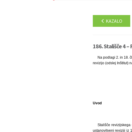
KAZALO
186. Stališče 4 –
Na podlagi 2. in 18. č
revizijo (odslej Inštitut
Uvod
Stališče revizijskega
ustanovitveni reviziji i