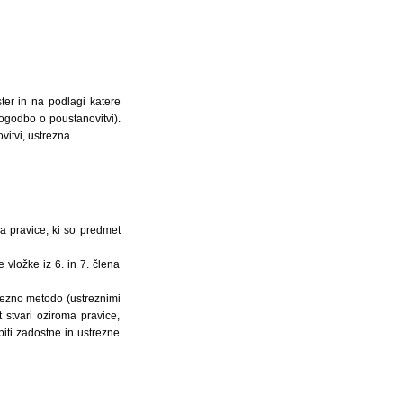
ter in na podlagi katere
ogodbo o poustanovitvi).
vitvi, ustrezna.
a pravice, ki so predmet
 vložke iz 6. in 7. člena
trezno metodo (ustreznimi
 stvari oziroma pravice,
iti zadostne in ustrezne