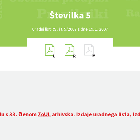
Številka 5
Uradni list RS, št. 5/2007 z dne 19. 1. 2007
du s 33. členom
ZoUL
arhivska. Izdaje uradnega lista, iz