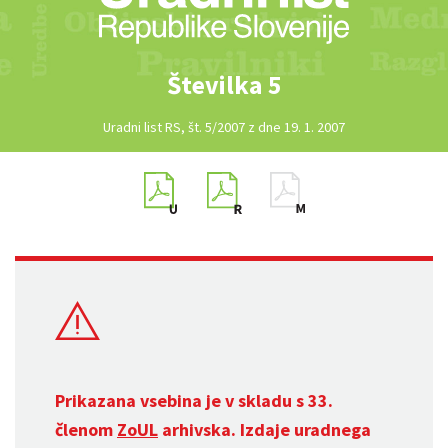
Številka 5
Uradni list RS, št. 5/2007 z dne 19. 1. 2007
Prikazana vsebina je v skladu s 33.
členom
ZoUL
arhivska. Izdaje uradnega