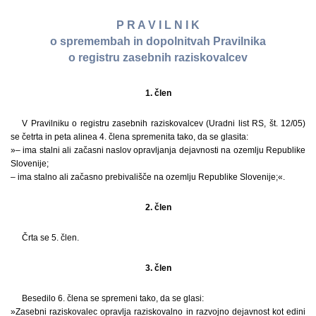
P R A V I L N I K
o spremembah in dopolnitvah Pravilnika
o registru zasebnih raziskovalcev
1. člen
V Pravilniku o registru zasebnih raziskovalcev (Uradni list RS, št. 12/05)
se četrta in peta alinea 4. člena spremenita tako, da se glasita:
»– ima stalni ali začasni naslov opravljanja dejavnosti na ozemlju Republike
Slovenije;
– ima stalno ali začasno prebivališče na ozemlju Republike Slovenije;«.
2. člen
Črta se 5. člen.
3. člen
Besedilo 6. člena se spremeni tako, da se glasi:
»Zasebni raziskovalec opravlja raziskovalno in razvojno dejavnost kot edini