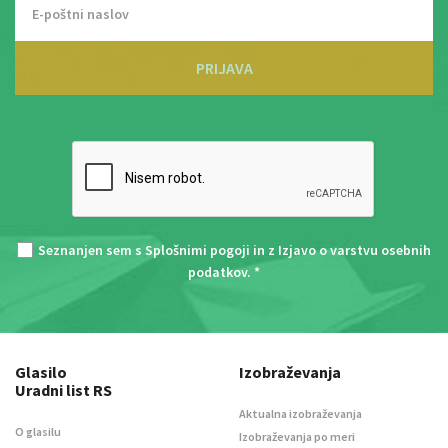
PRIJAVA
Seznanjen sem s
Splošnimi pogoji
in z
Izjavo o varstvu osebnih
podatkov
. *
Glasilo
Izobraževanja
Uradni list RS
Aktualna izobraževanja
O glasilu
Izobraževanja po meri