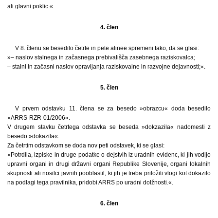
ali glavni poklic.«.
4. člen
V 8. členu se besedilo četrte in pete alinee spremeni tako, da se glasi:
»– naslov stalnega in začasnega prebivališča zasebnega raziskovalca;
– stalni in začasni naslov opravljanja raziskovalne in razvojne dejavnosti;«.
5. člen
V prvem odstavku 11. člena se za besedo »obrazcu« doda besedilo
»ARRS-RZR-01/2006«.
V drugem stavku četrtega odstavka se beseda »dokzazila« nadomesti z
besedo »dokazila«.
Za četrtim odstavkom se doda nov peti odstavek, ki se glasi:
»Potrdila, izpiske in druge podatke o dejstvih iz uradnih evidenc, ki jih vodijo
upravni organi in drugi državni organi Republike Slovenije, organi lokalnih
skupnosti ali nosilci javnih pooblastil, ki jih je treba priložiti vlogi kot dokazilo
na podlagi tega pravilnika, pridobi ARRS po uradni dolžnosti.«.
6. člen