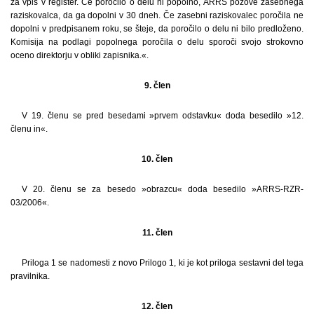
za vpis v register. Če poročilo o delu ni popolno, ARRS pozove zasebnega
raziskovalca, da ga dopolni v 30 dneh. Če zasebni raziskovalec poročila ne
dopolni v predpisanem roku, se šteje, da poročilo o delu ni bilo predloženo.
Komisija na podlagi popolnega poročila o delu sporoči svojo strokovno
oceno direktorju v obliki zapisnika.«.
9. člen
V 19. členu se pred besedami »prvem odstavku« doda besedilo »12.
členu in«.
10. člen
V 20. členu se za besedo »obrazcu« doda besedilo »ARRS-RZR-
03/2006«.
11. člen
Priloga 1 se nadomesti z novo Prilogo 1, ki je kot priloga sestavni del tega
pravilnika.
12. člen