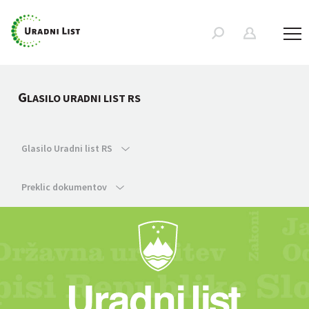
G
LASILO URADNI LIST RS
Glasilo Uradni list RS
Preklic dokumentov