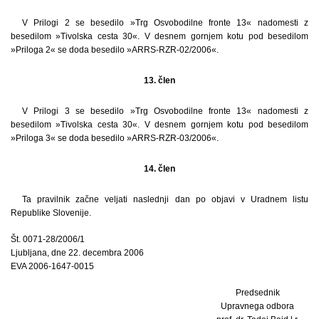
V Prilogi 2 se besedilo »Trg Osvobodilne fronte 13« nadomesti z
besedilom »Tivolska cesta 30«. V desnem gornjem kotu pod besedilom
»Priloga 2« se doda besedilo »ARRS-RZR-02/2006«.
13. člen
V Prilogi 3 se besedilo »Trg Osvobodilne fronte 13« nadomesti z
besedilom »Tivolska cesta 30«. V desnem gornjem kotu pod besedilom
»Priloga 3« se doda besedilo »ARRS-RZR-03/2006«.
14. člen
Ta pravilnik začne veljati naslednji dan po objavi v Uradnem listu
Republike Slovenije.
Št. 0071-28/2006/1
Ljubljana, dne 22. decembra 2006
EVA 2006-1647-0015
Predsednik
Upravnega odbora