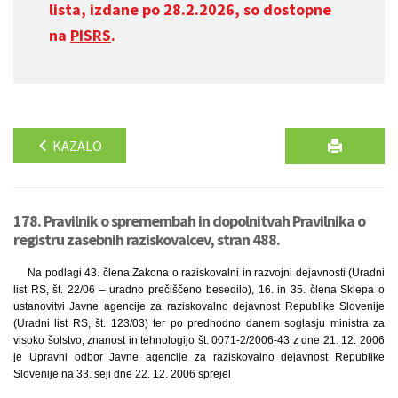
lista, izdane po 28.2.2026, so dostopne
na
PISRS
.
KAZALO
178. Pravilnik o spremembah in dopolnitvah Pravilnika o
registru zasebnih raziskovalcev, stran 488.
Na podlagi 43. člena Zakona o raziskovalni in razvojni dejavnosti (Uradni
list RS, št. 22/06 – uradno prečiščeno besedilo), 16. in 35. člena Sklepa o
ustanovitvi Javne agencije za raziskovalno dejavnost Republike Slovenije
(Uradni list RS, št. 123/03) ter po predhodno danem soglasju ministra za
visoko šolstvo, znanost in tehnologijo št. 0071-2/2006-43 z dne 21. 12. 2006
je Upravni odbor Javne agencije za raziskovalno dejavnost Republike
Slovenije na 33. seji dne 22. 12. 2006 sprejel