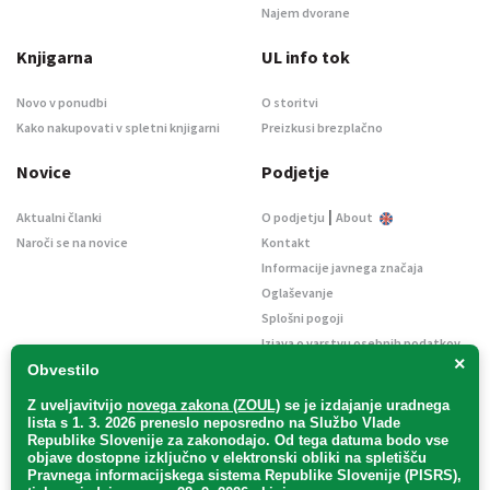
Najem dvorane
Knjigarna
UL info tok
Novo v ponudbi
O storitvi
Kako nakupovati v spletni knjigarni
Preizkusi brezplačno
Novice
Podjetje
|
Aktualni članki
O podjetju
About
Naroči se na novice
Kontakt
Informacije javnega značaja
Oglaševanje
Splošni pogoji
Izjava o varstvu osebnih podatkov
×
E-dražbe
Obvestilo
Z uveljavitvijo
novega zakona (ZOUL)
se je
izdajanje uradnega
lista s 1. 3. 2026 preneslo
neposredno
na Službo Vlade
Republike Slovenije za zakonodajo
. Od tega datuma bodo vse
objave dostopne izključno v elektronski obliki na spletišču
Pravnega informacijskega sistema Republike Slovenije (PISRS),
Uradni list d. o. o. – v likvidaciji / Vse pravice pridržane.