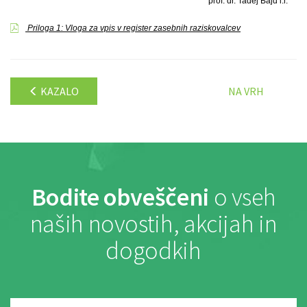
prof. dr. Tadej Bajd l.r.
Priloga 1: Vloga za vpis v register zasebnih raziskovalcev
KAZALO
NA VRH
Bodite obveščeni
o vseh
naših novostih, akcijah in
dogodkih