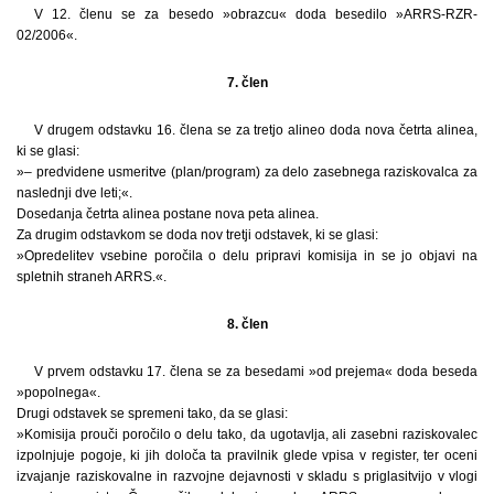
V 12. členu se za besedo »obrazcu« doda besedilo »ARRS-RZR-
02/2006«.
7. člen
V drugem odstavku 16. člena se za tretjo alineo doda nova četrta alinea,
ki se glasi:
»– predvidene usmeritve (plan/program) za delo zasebnega raziskovalca za
naslednji dve leti;«.
Dosedanja četrta alinea postane nova peta alinea.
Za drugim odstavkom se doda nov tretji odstavek, ki se glasi:
»Opredelitev vsebine poročila o delu pripravi komisija in se jo objavi na
spletnih straneh ARRS.«.
8. člen
V prvem odstavku 17. člena se za besedami »od prejema« doda beseda
»popolnega«.
Drugi odstavek se spremeni tako, da se glasi:
»Komisija prouči poročilo o delu tako, da ugotavlja, ali zasebni raziskovalec
izpolnjuje pogoje, ki jih določa ta pravilnik glede vpisa v register, ter oceni
izvajanje raziskovalne in razvojne dejavnosti v skladu s priglasitvijo v vlogi