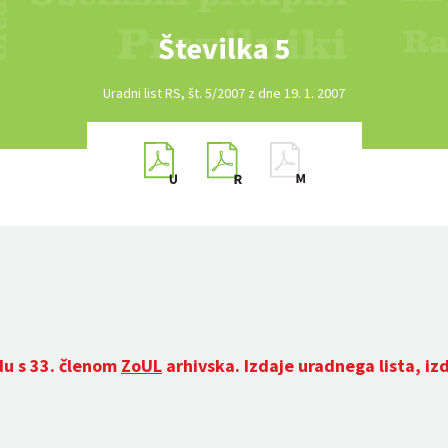
Številka 5
Uradni list RS, št. 5/2007 z dne 19. 1. 2007
du s 33. členom
ZoUL
arhivska. Izdaje uradnega lista, iz