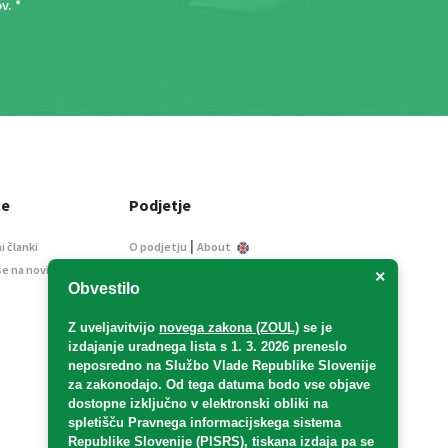
ov
. *
ce
Podjetje
|
i članki
O podjetju
About
se na novice
Kontakt
×
Obvestilo
Informacije javnega
značaja
Z uveljavitvijo
novega zakona (ZOUL)
se je
Oglaševanje
izdajanje uradnega lista s 1. 3. 2026 preneslo
Splošni pogoji
neposredno
na Službo Vlade Republike Slovenije
Izjava o varstvu osebnih
za zakonodajo
. Od tega datuma bodo vse objave
podatkov
dostopne izključno v elektronski obliki na
spletišču Pravnega informacijskega sistema
E-dražbe
Republike Slovenije (PISRS), tiskana izdaja pa se