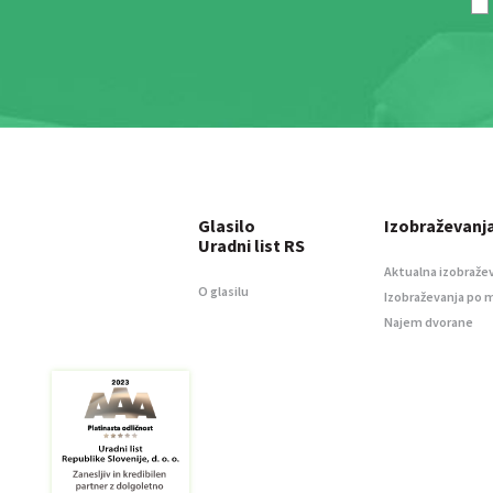
Glasilo
Izobraževanj
Uradni list RS
Aktualna izobraže
O glasilu
Izobraževanja po 
Najem dvorane