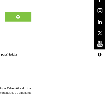
 popr.) izdajam
stopa Odvetniška družba
ercator, d. d., Ljubljana,