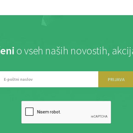
eni
o vseh naših novostih, akci
PRIJAVA