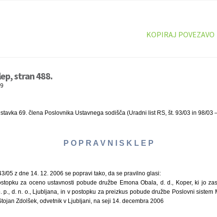
KOPIRAJ POVEZAVO
ep, stran 488.


tavka 69. člena Poslovnika Ustavnega sodišča (Uradni list RS, št. 93/03 in 98/03 –
P O P R A V N I S K L E P
43/05 z dne 14. 12. 2006 se popravi tako, da se pravilno glasi:
ostopku za oceno ustavnosti pobude družbe Emona Obala, d. d., Koper, ki jo za
o. p., d. n. o., Ljubljana, in v postopku za preizkus pobude družbe Poslovni sistem M
 Stojan Zdolšek, odvetnik v Ljubljani, na seji 14. decembra 2006