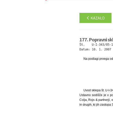
KAZALO
177. Popravni skl
Št.    U-I-343/05-19
Datum: 10. 1. 2007
Na podlagi prvega ods
Uvod sklepa št. U-I-3
Ustavno sodišče je v p
Colja, Rojs & partnerji, 
in drugih, ki jih zastopa