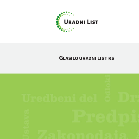
G
LASILO URADNI LIST RS