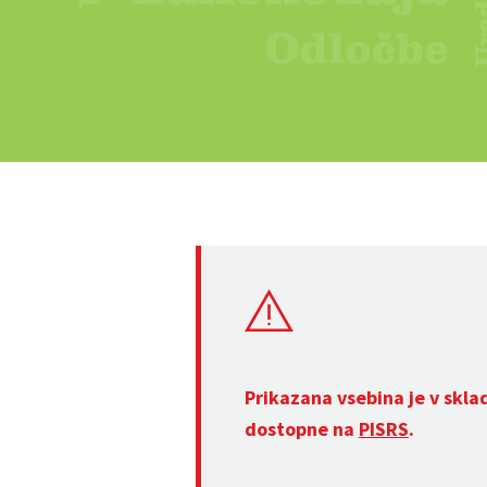
Prikazana vsebina je v skla
dostopne na
PISRS
.