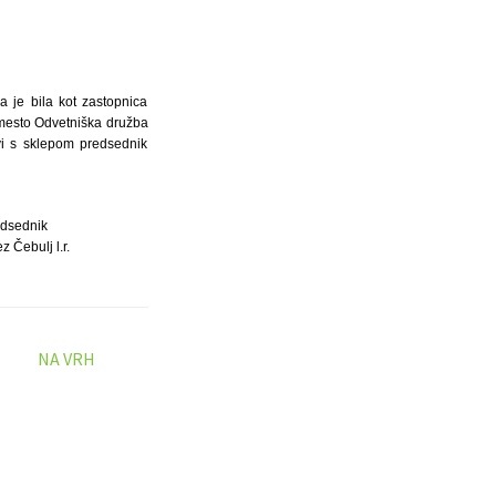
 je bila kot zastopnica
mesto Odvetniška družba
avi s sklepom predsednik
dsednik
z Čebulj l.r.
NA VRH