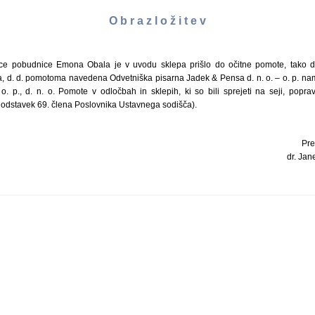
O b r a z l o ž i t e v
ice pobudnice Emona Obala je v uvodu sklepa prišlo do očitne pomote, tako da
 d. d. pomotoma navedena Odvetniška pisarna Jadek & Pensa d. n. o. – o. p. na
, o. p., d. n. o. Pomote v odločbah in sklepih, ki so bili sprejeti na seji, popr
 odstavek 69. člena Poslovnika Ustavnega sodišča).
Pre
dr. Jane