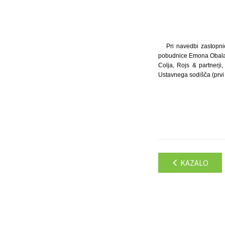
Pri navedbi zastopn
pobudnice Emona Obala,
Colja, Rojs & partnerji
Ustavnega sodišča (prvi
KAZALO