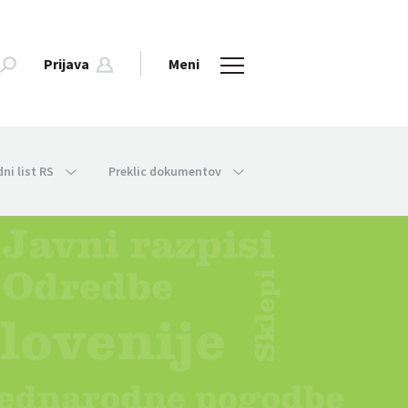
Prijava
Meni
dni list RS
Preklic dokumentov