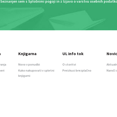
Seznanjen sem s
Splošnimi pogoji
in z
Izjavo o varstvu osebnih podatk
a
Knjigarna
UL info tok
Novi
vanja
Novo v ponudbi
O storitvi
Aktualn
meri
Kako nakupovati v spletni
Preizkusi brezplačno
Naroči 
knjigarni