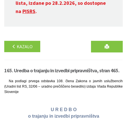
lista, izdane po 28.2.2026, so dostopne
na
PISRS
.
KAZALO
165. Uredba o trajanju in izvedbi pripravništva, stran 465.
Na podlagi prvega odstavka 108. člena Zakona o javnih uslužbencih
(Uradni list RS, 32/06 – uradno prečiščeno besedilo) izdaja Vlada Republike
Slovenije
U R E D B O
o trajanju in izvedbi pripravništva