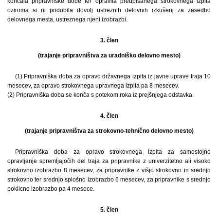
končala pripravniške dobe ter opravila predpisanega strokovnega izpita
oziroma si ni pridobila dovolj ustreznih delovnih izkušenj za zasedbo
delovnega mesta, ustreznega njeni izobrazbi.
3. člen
(trajanje pripravništva za uradniško delovno mesto)
(1) Pripravniška doba za opravo državnega izpita iz javne uprave traja 10
mesecev, za opravo strokovnega upravnega izpita pa 8 mesecev.
(2) Pripravniška doba se konča s potekom roka iz prejšnjega odstavka.
4. člen
(trajanje pripravništva za strokovno-tehnično delovno mesto)
Pripravniška doba za opravo strokovnega izpita za samostojno
opravljanje spremljajočih del traja za pripravnike z univerzitetno ali visoko
strokovno izobrazbo 8 mesecev, za pripravnike z višjo strokovno in srednjo
strokovno ter srednjo splošno izobrazbo 6 mesecev, za pripravnike s srednjo
poklicno izobrazbo pa 4 mesece.
5. člen