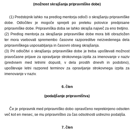
(možnost skrajšanja pripravniške dobe)
(1) Predstojnik lahko na predlog mentorja odloči o skrajšanju pripravniške
dobe. Odločitev je mogoče sprejeti po preteku polovice predpisane
pripravniške dobe. Pripravniška doba se lahko skrajša največ za eno tretjino.
(2) Predlog mentorja za skrajšanje pripravniške dobe mora biti obrazložen
ter mora vsebovati spremembo časovne razporeditve neizvedenega dela
pripravniškega usposabljanja in časovni obseg skrajšanja.
(3) Pri odločitvi o skrajšanju pripravniške dobe je treba upoštevati možnost
pravočasne prijave za opravljanje strokovnega izpita za imenovanje v naziv
(predvsem med letnimi dopusti, v dela prostih dnevih in podobno),
upoštevaje letni razpored terminov za opravljanje strokovnega izpita za
imenovanje v naziv.
6. člen
(podaljšanje pripravništva)
Če je pripravnik med pripravniško dobo opravičeno neprekinjeno odsoten
več kot en mesec, se mu pripravništvo za čas odsotnosti ustrezno podaljša.
7. člen