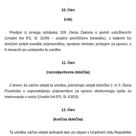
10. člen
(rok)
Predpis iz prvega odstavka 109. člena Zakona o javnih uslužbencih
(Uradni list RS, št. 32/06 – uradno prečiščeno besedilo), s katerim bo
določen potek izvedbe pripravništva, sprejme minister, pristojen za upravo, v
6 mesecih po uveljavitvi te uredbe.
11. člen
(razveljavitvena določba)
Z dnem, ko začne veljati ta uredba, prenehajo veljati določbe 2. in 3. člena
Pravilnika o usposabljanju pripravnikov za opravo strokovnega izpita za
imenovanje v naziv (Uradni list RS, št. 63/03).
12. člen
(končna določba)
Ta uredba začne veljati petnajsti dan po objavi v Uradnem listu Republike