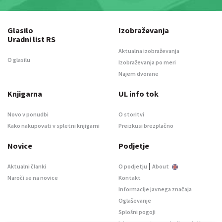
Glasilo
Izobraževanja
Uradni list RS
Aktualna izobraževanja
O glasilu
Izobraževanja po meri
Najem dvorane
Knjigarna
UL info tok
Novo v ponudbi
O storitvi
Kako nakupovati v spletni knjigarni
Preizkusi brezplačno
Novice
Podjetje
|
Aktualni članki
O podjetju
About
Naroči se na novice
Kontakt
Informacije javnega značaja
Oglaševanje
Splošni pogoji