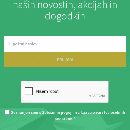
naših novostih, akcijah in
dogodkih
PRIJAVA
Seznanjen sem s
Splošnimi pogoji
in z
Izjavo o varstvu osebnih
podatkov
. *