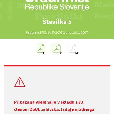
Številka 5
Uradni list RS, št. 5/2007 z dne 19. 1. 2007
Prikazana vsebina je v skladu s 33.
členom
ZoUL
arhivska. Izdaje uradnega