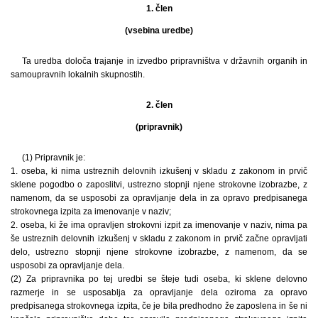
1. člen
(vsebina uredbe)
Ta uredba določa trajanje in izvedbo pripravništva v državnih organih in
samoupravnih lokalnih skupnostih.
2. člen
(pripravnik)
(1) Pripravnik je:
1. oseba, ki nima ustreznih delovnih izkušenj v skladu z zakonom in prvič
sklene pogodbo o zaposlitvi, ustrezno stopnji njene strokovne izobrazbe, z
namenom, da se usposobi za opravljanje dela in za opravo predpisanega
strokovnega izpita za imenovanje v naziv;
2. oseba, ki že ima opravljen strokovni izpit za imenovanje v naziv, nima pa
še ustreznih delovnih izkušenj v skladu z zakonom in prvič začne opravljati
delo, ustrezno stopnji njene strokovne izobrazbe, z namenom, da se
usposobi za opravljanje dela.
(2) Za pripravnika po tej uredbi se šteje tudi oseba, ki sklene delovno
razmerje in se usposablja za opravljanje dela oziroma za opravo
predpisanega strokovnega izpita, če je bila predhodno že zaposlena in še ni