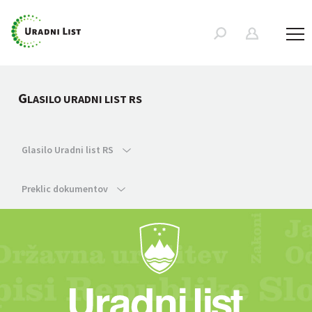
G
LASILO URADNI LIST RS
Glasilo Uradni list RS
Preklic dokumentov