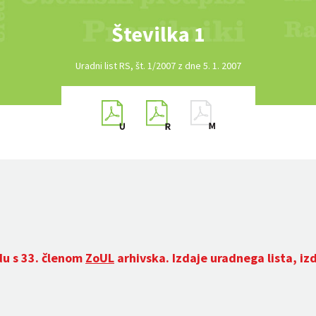
Številka 1
Uradni list RS, št. 1/2007 z dne 5. 1. 2007
du s 33. členom
ZoUL
arhivska. Izdaje uradnega lista, iz