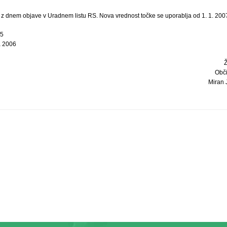
i z dnem objave v Uradnem listu RS. Nova vrednost točke se uporablja od 1. 1. 2007
-5
a 2006
Obč
Miran J