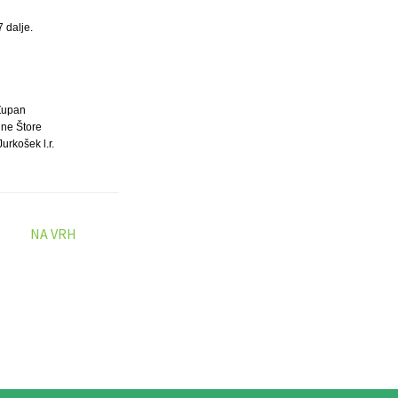
 dalje.
Župan
ine Štore
urkošek l.r.
NA VRH