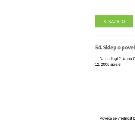
KAZALO
54. Sklep o pove
Na podlagi 2. člena O
12. 2006 sprejel
Poveča se vrednost t