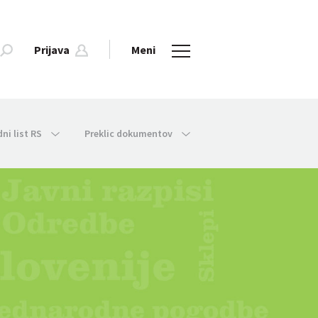
Prijava
Meni
dni list RS
Preklic dokumentov