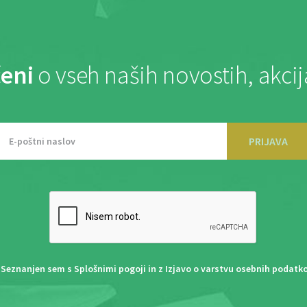
eni
o vseh naših novostih, akci
PRIJAVA
Seznanjen sem s
Splošnimi pogoji
in z
Izjavo o varstvu osebnih podatk