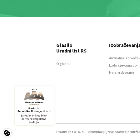
Glasilo
Izobraževanj
Uradni list RS
Aktualna izobraže
O glasilu
Izobraževanja po 
Najem dvorane
Uradni list d. o. o. – v likvidaciji / Vse pravice pridrža