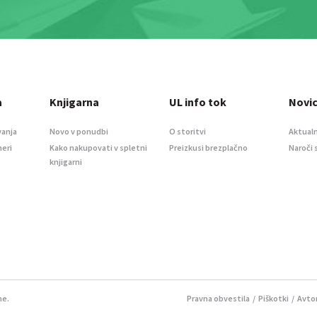
a
Knjigarna
UL info tok
Novi
vanja
Novo v ponudbi
O storitvi
Aktualn
meri
Kako nakupovati v spletni
Preizkusi brezplačno
Naroči 
knjigarni
ne.
Pravna obvestila
/
Piškotki
/ Avtor