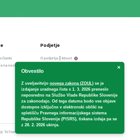
ce
Podjetje
|
i članki
O podjetju
About
se na novice
Kontakt
×
Obvestilo
Informacije javnega
značaja
Z uveljavitvijo
novega zakona (ZOUL)
se je
Oglaševanje
izdajanje uradnega lista s 1. 3. 2026 preneslo
Splošni pogoji
neposredno
na Službo Vlade Republike Slovenije
Izjava o varstvu osebnih
za zakonodajo
. Od tega datuma bodo vse objave
podatkov
dostopne izključno v elektronski obliki na
spletišču Pravnega informacijskega sistema
E-dražbe
Republike Slovenije (PISRS), tiskana izdaja pa se
z 28. 2. 2026 ukinja.
ji:
TriTim spletna agencija
v sodelovanju z 2Mobile