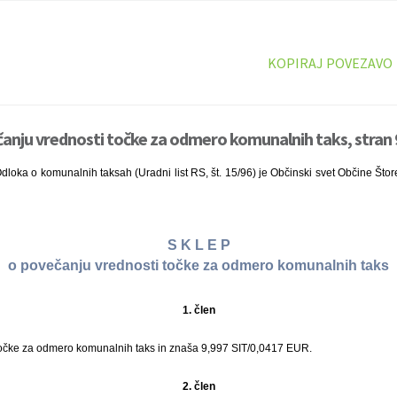
KOPIRAJ POVEZAVO
čanju vrednosti točke za odmero komunalnih taks, stran 
dloka o komunalnih taksah (Uradni list RS, št. 15/96) je Občinski svet Občine Štore
S K L E P
o povečanju vrednosti točke za odmero komunalnih taks
1. člen
očke za odmero komunalnih taks in znaša 9,997 SIT/0,0417 EUR.
2. člen