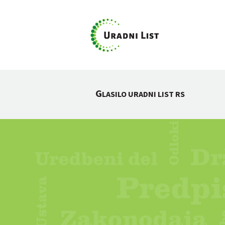
G
LASILO URADNI LIST RS