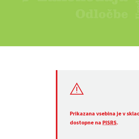
Prikazana vsebina je v skla
dostopne na
PISRS
.