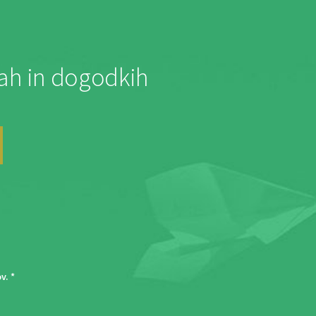
jah in dogodkih
ov
. *