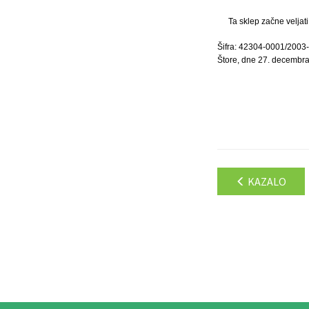
Ta sklep začne veljat
Šifra: 42304-0001/2003
Štore, dne 27. decembr
KAZALO