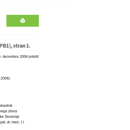
PB1), stran 1.
0. decembra 2006 potrdil
 2006).
dsednik
nega zbora
ke Slovenije
ti, dr. med., l.r.