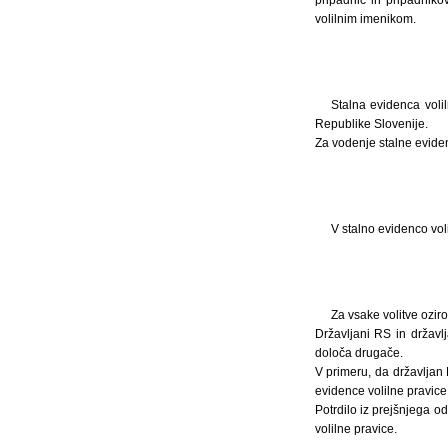
pripadnic in pripadniko
volilnim imenikom.
Stalna evidenca volil
Republike Slovenije.
Za vodenje stalne eviden
V stalno evidenco vol
Za vsake volitve ozir
Državljani RS in državl
določa drugače.
V primeru, da državljan R
evidence volilne pravice
Potrdilo iz prejšnjega o
volilne pravice.