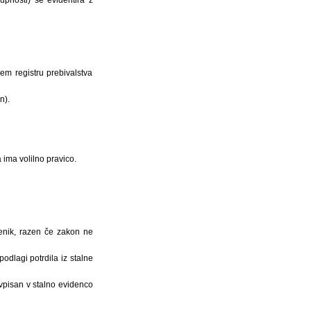
upnosti) se evidentira z
nem registru prebivalstva
n).
 ima volilno pravico.
menik, razen če zakon ne
podlagi potrdila iz stalne
 vpisan v stalno evidenco