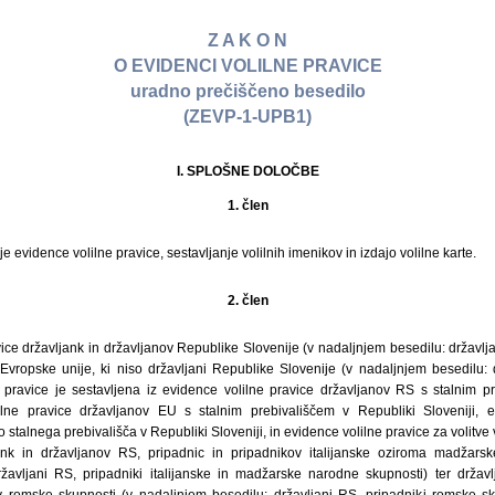
Z A K O N
O EVIDENCI VOLILNE PRAVICE
uradno prečiščeno besedilo
(ZEVP-1-UPB1)
I. SPLOŠNE DOLOČBE
1. člen
 evidence volilne pravice, sestavljanje volilnih imenikov in izdajo volilne karte.
2. člen
ice državljank in državljanov Republike Slovenije (v nadaljnjem besedilu: državlja
 Evropske unije, ki niso državljani Republike Slovenije (v nadaljnjem besedilu: d
 pravice je sestavljena iz evidence volilne pravice državljanov RS s stalnim p
lilne pravice državljanov EU s stalnim prebivališčem v Republiki Sloveniji, e
 stalnega prebivališča v Republiki Sloveniji, in evidence volilne pravice za volitve
jank in državljanov RS, pripadnic in pripadnikov italijanske oziroma madžars
žavljani RS, pripadniki italijanske in madžarske narodne skupnosti) ter držav