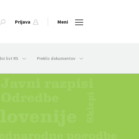
Prijava
Meni
dni list RS
Preklic dokumentov