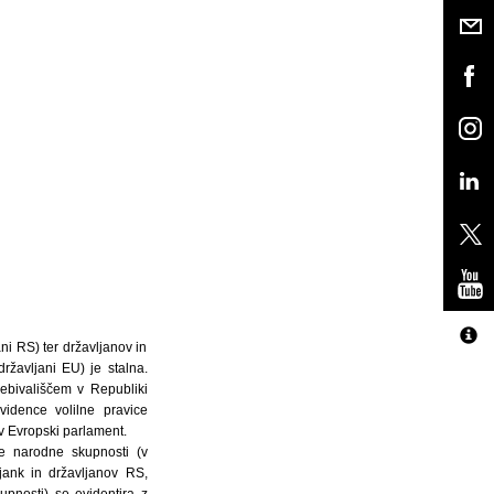
ni RS) ter državljanov in
ržavljani EU) je stalna.
rebivališčem v Republiki
vidence volilne pravice
 v Evropski parlament.
ke narodne skupnosti (v
ljank in državljanov RS,