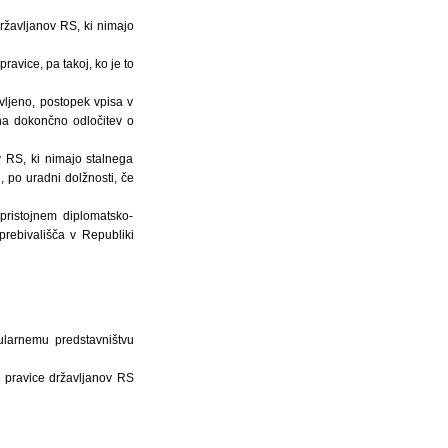
državljanov RS, ki nimajo
ravice, pa takoj, ko je to
vljeno, postopek vpisa v
 na dokončno odločitev o
v RS, ki nimajo stalnega
, po uradni dolžnosti, če
 pristojnem diplomatsko-
prebivališča v Republiki
ularnemu predstavništvu
e pravice državljanov RS