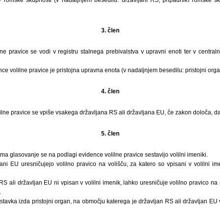
v romske skupnosti (v nadaljnjem besedilu: državljani RS, pripadniki romske sk
3. člen
ne pravice se vodi v registru stalnega prebivalstva v upravni enoti ter v central
ce volilne pravice je pristojna upravna enota (v nadaljnjem besedilu: pristojni orga
4. člen
ilne pravice se vpiše vsakega državljana RS ali državljana EU, če zakon določa, da
5. člen
oma glasovanje se na podlagi evidence volilne pravice sestavijo volilni imeniki.
jani EU uresničujejo volilno pravico na volišču, za katero so vpisani v volilni i
S ali državljan EU ni vpisan v volilni imenik, lahko uresničuje volilno pravico na 
.
dstavka izda pristojni organ, na območju katerega je državljan RS ali državljan EU