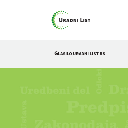
G
LASILO URADNI LIST RS