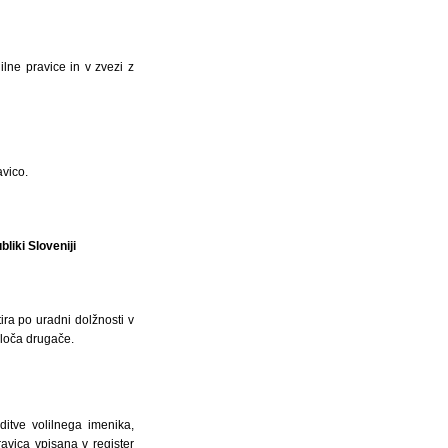
ilne pravice in v zvezi z
vico.
liki Sloveniji
ira po uradni dolžnosti v
oloča drugače.
ditve volilnega imenika,
avica vpisana v register