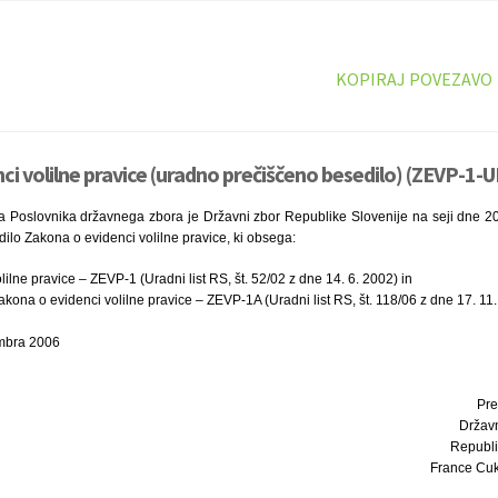
KOPIRAJ POVEZAVO
ci volilne pravice (uradno prečiščeno besedilo) (ZEVP-1-U
a Poslovnika državnega zbora je Državni zbor Republike Slovenije na seji dne 2
lo Zakona o evidenci volilne pravice, ki obsega:
ilne pravice – ZEVP-1 (Uradni list RS, št. 52/02 z dne 14. 6. 2002) in
kona o evidenci volilne pravice – ZEVP-1A (Uradni list RS, št. 118/06 z dne 17. 11.
embra 2006
Pre
Držav
Republi
France Cukja