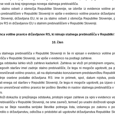
i se vodi za kraj njegovega novega stalnega prebivališča.
 stalno odseli z območja Republike Slovenije, se izbriše iz evidence volilne p
 prebivališčem v Republiki Sloveniji in vpiše v evidenco volilne pravice državljan
 Sloveniji, državljana EU, ki se za stalno odseli z območja Republike Slovenije, 
nov RS in državljanov EU s stalnim prebivališčem v Republiki Sloveniji.
nca volilne pravice državljanov RS, ki nimajo stalnega prebivališča v Republiki 
10. člen
 stalnega prebivališča v Republiki Sloveniji in še ni vpisan v evidenco volilne p
išča v Republiki Sloveniji, se vpiše v evidenco na podlagi zahteve.
ga odstavka lahko vloži zahtevo kadarkoli. Zahteva se vloži pri pristojnem organ
egovih staršev imel zadnje stalno prebivališče, če tega ni mogoče ugotoviti, pa 
esničevati volilno pravico, ali na diplomatsko konzularnem predstavništvu Republike
nje osebne podatke državljana RS: ime in priimek, spol, datum rojstva, po
li enega od staršev v Republiki Sloveniji, če tega ni mogoče ugotoviti, pa izjavo dr
bo uresničeval volilno pravico ter poštno številko in naslov stalnega prebivališča v t
u.
oži dokazila iz prejšnjega odstavka, pristojni organ zahteve za vpis v evidenco vo
rebivališča v Republiki Sloveniji, ne sme zavreči, temveč po uradni dolžnosti vpog
vu se šteje navedba serijske številke potnega lista, izdanega po zakonu o pot
dilo o državljanstvu, odločba o pridobitvi ali ugotovitvi državljanstva Republike Slo