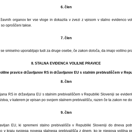
6. člen
ržavnih organov ter vse vloge in dokazila v zvezi z vpisom v stalno evidenco vol
 so oproščeni takse.
7. člen
e smiselno uporabljajo tudi za druge osebe, če zakon določa, da imajo volilno pra
II. STALNA EVIDENCA VOLILNE PRAVICE
olilne pravice državljanov RS in državljanov EU s stalnim prebivališčem v Repub
8. člen
ljana RS in državljana EU s stalnim prebivališčem v Republiki Sloveniji se evident
alstva, v katerem je vpisan po svojem stalnem prebivališču, razen če ta zakon ne d
9. člen
avljan EU, ki spremeni stalno prebivališče v Republiki Sloveniji do dneva potr
ico v kraju svojega novega stalnega prebivališča z dnem, ko je njegova volilna pr