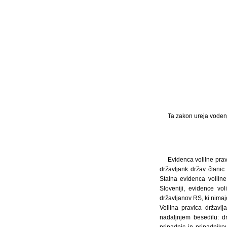
Ta zakon ureja vodenje
Evidenca volilne prav
državljank držav članic
Stalna evidenca volilne
Sloveniji, evidence vo
državljanov RS, ki nimajo
Volilna pravica državl
nadaljnjem besedilu: dr