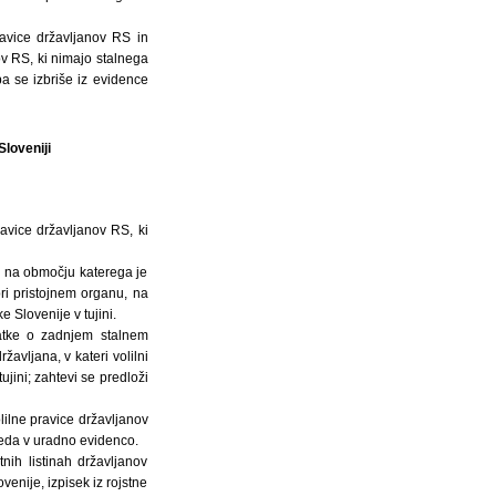
ravice državljanov RS in
ov RS, ki nimajo stalnega
pa se izbriše iz evidence
Sloveniji
ravice državljanov RS, ki
u, na območju katerega je
pri pristojnem organu, na
 Slovenije v tujini.
datke o zadnjem stalnem
žavljana, v kateri volilni
ujini; zahtevi se predloži
lilne pravice državljanov
leda v uradno evidenco.
nih listinah državljanov
venije, izpisek iz rojstne