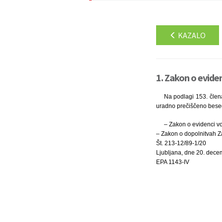
KAZALO
1. Zakon o eviden
Na podlagi 153. člen
uradno prečiščeno besedi
– Zakon o evidenci vol
– Zakon o dopolnitvah Za
Št. 213-12/89-1/20
Ljubljana, dne 20. dec
EPA 1143-IV