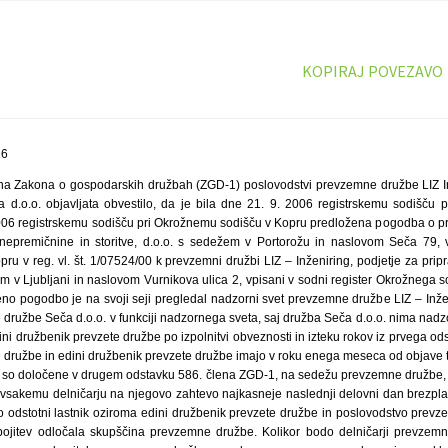
KOPIRAJ POVEZAVO
16
na Zakona o gospodarskih družbah (ZGD-1) poslovodstvi prevzemne družbe LIZ Inž
 d.o.o. objavljata obvestilo, da je bila dne 21. 9. 2006 registrskemu sodišču
2006 registrskemu sodišču pri Okrožnemu sodišču v Kopru predložena pogodba o pri
nepremičnine in storitve, d.o.o. s sedežem v Portorožu in naslovom Seča 79, v
u v reg. vl. št. 1/07524/00 k prevzemni družbi LIZ – Inženiring, podjetje za pripra
em v Ljubljani in naslovom Vurnikova ulica 2, vpisani v sodni register Okrožnega sod
veno pogodbo je na svoji seji pregledal nadzorni svet prevzemne družbe LIZ – Inženi
 družbe Seča d.o.o. v funkciji nadzornega sveta, saj družba Seča d.o.o. nima nad
edini družbenik prevzete družbe po izpolnitvi obveznosti in izteku rokov iz prvega o
e družbe in edini družbenik prevzete družbe imajo v roku enega meseca od objave t
 ki so določene v drugem odstavku 586. člena ZGD-1, na sedežu prevzemne družbe,
vsakemu delničarju na njegovo zahtevo najkasneje naslednji delovni dan brezplačn
 odstotni lastnik oziroma edini družbenik prevzete družbe in poslovodstvo prev
pojitev odločala skupščina prevzemne družbe. Kolikor bodo delničarji prevzemn