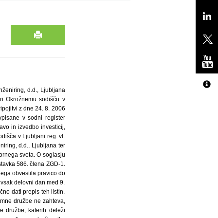
eniring, d.d., Ljubljana
 pri Okrožnemu sodišču v
pojitvi z dne 24. 8. 2006
pisane v sodni register
vo in izvedbo investicij,
išča v Ljubljani reg. vl.
ring, d.d., Ljubljana ter
zornega sveta. O soglasju
dstavka 586. člena ZGD-1.
ega obvestila pravico do
 vsak delovni dan med 9.
o dati prepis teh listin.
zemne družbe ne zahteva,
e družbe, katerih deleži