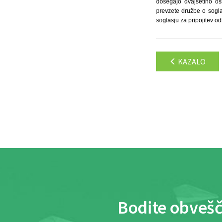
dosegajo dvajsetino o
prevzete družbe o soglas
soglasju za pripojitev o
KAZALO
Bodite obvešč