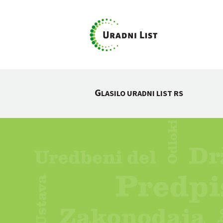
G
LASILO URADNI LIST RS