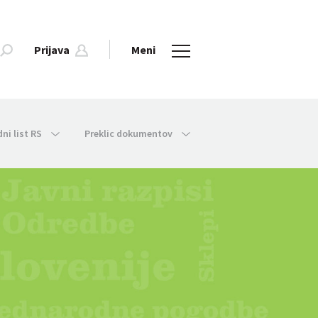
Prijava
Meni
dni list RS
Preklic dokumentov