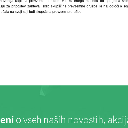
snovnega kapitala prevzemne družbe, v roku enega meseca od sprejema skl
ju za pripojitev, zahtevali sklic skupščine prevzemne družbe, ki naj odloči o sog
dločala na svoji seji tudi skupščina prevzemne družbe.
eni
o vseh naših novostih, akci