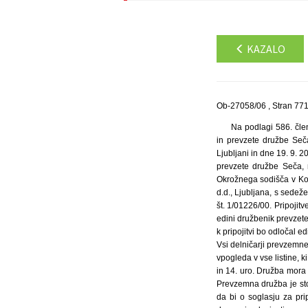
KAZALO
Ob-27058/06 , Stran 77
Na podlagi 586. čle
in prevzete družbe Seča
Ljubljani in dne 19. 9. 
prevzete družbe Seča, 
Okrožnega sodišča v Kopr
d.d., Ljubljana, s sedež
št. 1/01226/00. Pripojit
edini družbenik prevzete
k pripojitvi bo odločal 
Vsi delničarji prevzemn
vpogleda v vse listine,
in 14. uro. Družba mora 
Prevzemna družba je sto
da bi o soglasju za pri