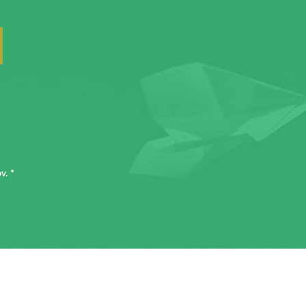
ov
. *