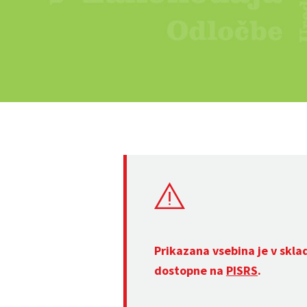
Prikazana vsebina je v skla
dostopne na
PISRS
.