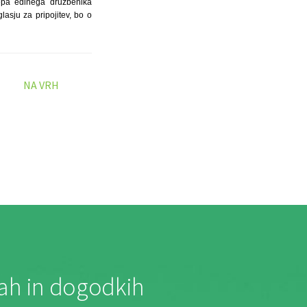
epa edinega družbenika
lasju za pripojitev, bo o
NA VRH
jah in dogodkih