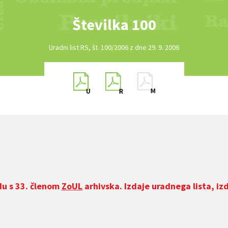
Številka 100
Uradni list RS, št. 100/2006 z dne 29. 9. 2006
du s 33. členom
ZoUL
arhivska. Izdaje uradnega lista, iz