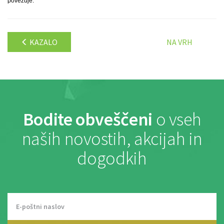
povezuje.
KAZALO
NA VRH
Bodite obveščeni
o vseh
naših novostih, akcijah in
dogodkih