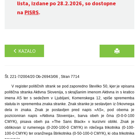
lista, izdane po 28.2.2026, so dostopne
na
PISRS
.
KAZALO
Št. 221-7/2004/20 Ob-26943/06 , Stran 7714
V register političnih strank se pod zaporedno številko 50, kjer je vpisana
politična stranka Aktivna Slovenija, s skrajšanim imenom Aktivna in s kratico
imena AS ter s sedežem v Ljubljani, Komenskega 12, vpiše sprememba
statuta in sprememba znaka stranke. Znak stranke je sestavljen iz črkovnega
dela in znaka. Znak je postavljen pred napis »AS«, pod obema je
pozicioniran napis »Aktivna Slovenija«, barva obeh je črna (0-0-0-100
CMYK), pisava obeh pa »The Sans Black« v kurzivni obliki. Znak je
oblikovan iz rumenega (0-200-100-0 CMYK) in rdečega trikotnika (0-100-
100-0 CMYK) ter oranžnega štirikotnika (0-50-100-0 CMYK), ki oba trikotnika