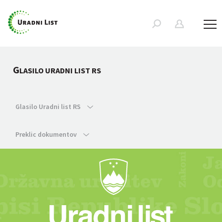
G
LASILO URADNI LIST RS
Glasilo Uradni list RS
Preklic dokumentov