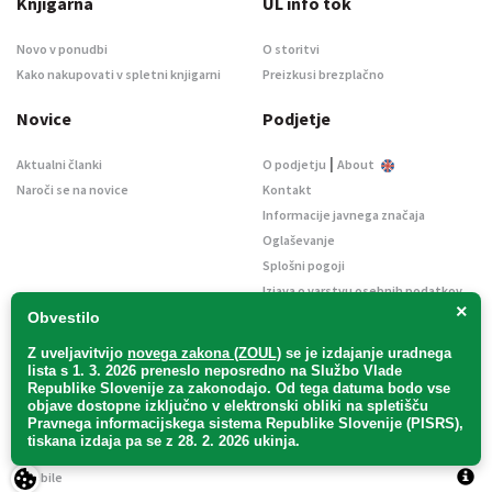
Knjigarna
UL info tok
Novo v ponudbi
O storitvi
Kako nakupovati v spletni knjigarni
Preizkusi brezplačno
Novice
Podjetje
|
Aktualni članki
O podjetju
About
Naroči se na novice
Kontakt
Informacije javnega značaja
Oglaševanje
Splošni pogoji
Izjava o varstvu osebnih podatkov
×
E-dražbe
Obvestilo
Z uveljavitvijo
novega zakona (ZOUL)
se je
izdajanje uradnega
lista s 1. 3. 2026 preneslo
neposredno
na Službo Vlade
Republike Slovenije za zakonodajo
. Od tega datuma bodo vse
objave dostopne izključno v elektronski obliki na spletišču
Pravnega informacijskega sistema Republike Slovenije (PISRS),
Uradni list d. o. o. – v likvidaciji / Vse pravice pridržane.
tiskana izdaja pa se z 28. 2. 2026 ukinja.
Pravna obvestila
/
Piškotki
/ Avtorji:
TriTim spletna agencija
v sodelovanju z
2Mobile