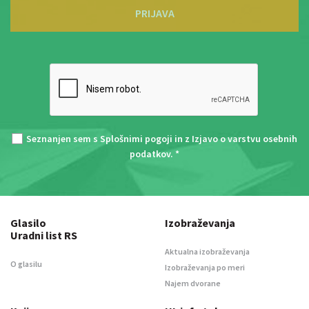
PRIJAVA
Seznanjen sem s
Splošnimi pogoji
in z
Izjavo o varstvu osebnih
podatkov
. *
Glasilo
Izobraževanja
Uradni list RS
Aktualna izobraževanja
O glasilu
Izobraževanja po meri
Najem dvorane