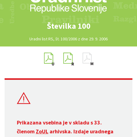
Številka 100
Uradni list RS, št. 100/2006 z dne 29. 9. 2006
Prikazana vsebina je v skladu s 33.
členom
ZoUL
arhivska. Izdaje uradnega