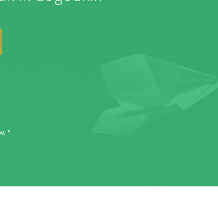
ov
. *