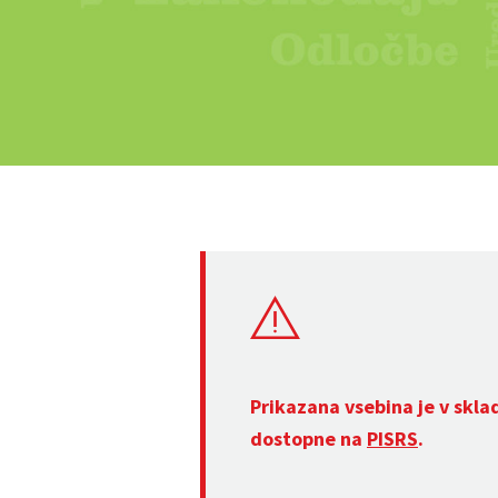
Prikazana vsebina je v skla
dostopne na
PISRS
.