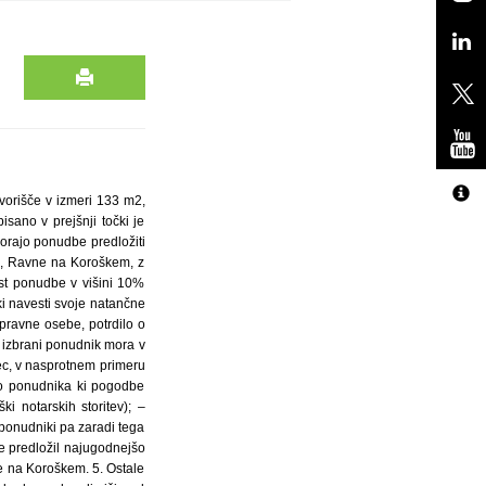
dvorišče v izmeri 133 m2,
sano v prejšnji točki je
morajo ponudbe predložiti
5, Ravne na Koroškem, z
st ponudbe v višini 10%
 navesti svoje natančne
 pravne osebe, potrdilo o
– izbrani ponudnik mora v
lec, v nasprotnem primeru
no ponudnika ki pogodbe
i notarskih storitev); –
 ponudniki pa zaradi tega
e predložil najugodnejšo
e na Koroškem. 5. Ostale