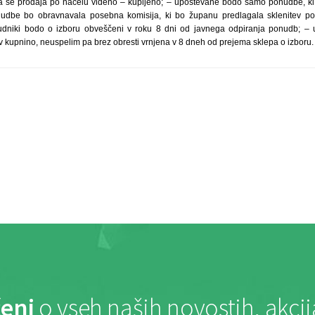
a se prodaja po načelu videno – kupljeno; – upoštevane bodo samo ponudbe, ki 
nudbe bo obravnavala posebna komisija, ki bo županu predlagala sklenitev p
udniki bodo o izboru obveščeni v roku 8 dni od javnega odpiranja ponudb; –
v kupnino, neuspelim pa brez obresti vrnjena v 8 dneh od prejema sklepa o izboru.
eni
o vseh naših novostih, akci