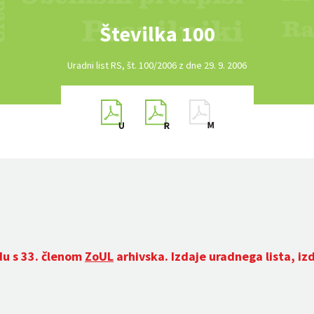
Številka 100
Uradni list RS, št. 100/2006 z dne 29. 9. 2006
du s 33. členom
ZoUL
arhivska. Izdaje uradnega lista, iz