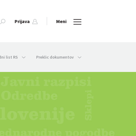
Prijava
Meni
dni list RS
Preklic dokumentov