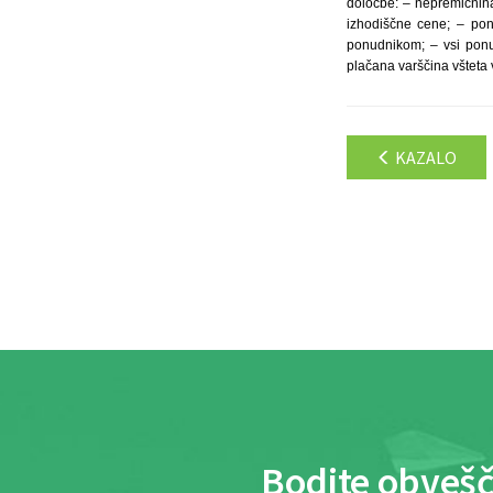
določbe: – nepremičnin
izhodiščne cene; – po
ponudnikom; – vsi pon
plačana varščina všteta 
KAZALO
Bodite obvešč