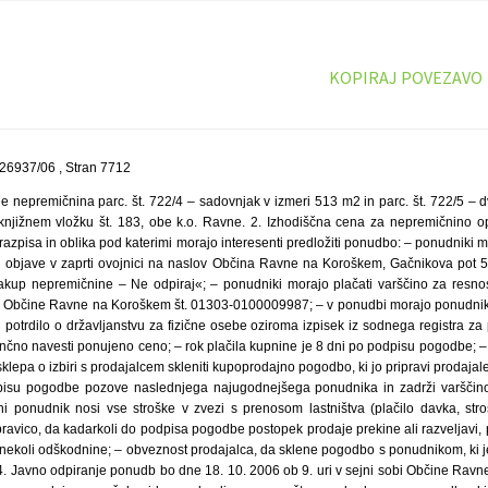
KOPIRAJ POVEZAVO
26937/06 , Stran 7712
e nepremičnina parc. št. 722/4 – sadovnjak v izmeri 513 m2 in parc. št. 722/5 – 
knjižnem vložku št. 183, obe k.o. Ravne. 2. Izhodiščna cena za nepremičnino opi
 razpisa in oblika pod katerimi morajo interesenti predložiti ponudbo: – ponudniki 
d objave v zaprti ovojnici na naslov Občina Ravne na Koroškem, Gačnikova pot 
up nepremičnine – Ne odpiraj«; – ponudniki morajo plačati varščino za resno
 Občine Ravne na Koroškem št. 01303-0100009987; – v ponudbi morajo ponudniki
i potrdilo o državljanstvu za fizične osebe oziroma izpisek iz sodnega registra za
tančno navesti ponujeno ceno; – rok plačila kupnine je 8 dni po podpisu pogodbe; 
klepa o izbiri s prodajalcem skleniti kupoprodajno pogodbo, ki jo pripravi prodaja
pisu pogodbe pozove naslednjega najugodnejšega ponudnika in zadrži varšči
ni ponudnik nosi vse stroške v zvezi s prenosom lastništva (plačilo davka, strošk
pravico, da kadarkoli do podpisa pogodbe postopek prodaje prekine ali razveljavi,
šnekoli odškodnine; – obveznost prodajalca, da sklene pogodbo s ponudnikom, ki j
 4. Javno odpiranje ponudb bo dne 18. 10. 2006 ob 9. uri v sejni sobi Občine Ravn