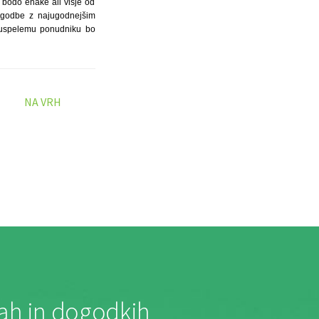
bodo enake ali višje od
ogodbe z najugodnejšim
 uspelemu ponudniku bo
NA VRH
jah in dogodkih