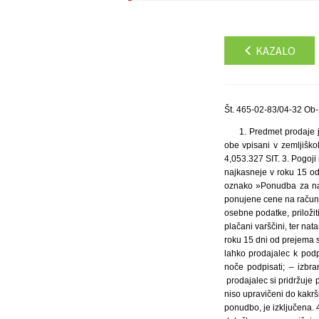
KAZALO
Št. 465-02-83/04-32 Ob-
1. Predmet prodaje j
obe vpisani v zemljiško
4,053.327 SIT. 3. Pogoji
najkasneje v roku 15 o
oznako »Ponudba za nak
ponujene cene na račun
osebne podatke, priložit
plačani varščini, ter na
roku 15 dni od prejema s
lahko prodajalec k pod
noče podpisati; – izbra
prodajalec si pridržuje 
niso upravičeni do kakr
ponudbo, je izključena.