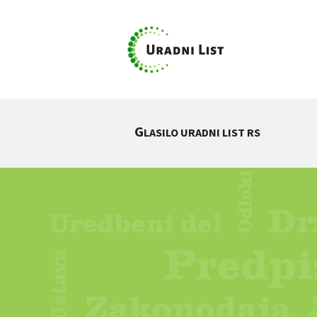
G
LASILO URADNI LIST RS