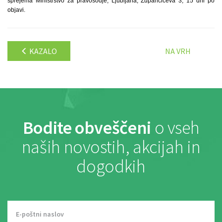
sprejema Ministrstvo za pravosodje, Ljubljana, Župančičeva 3, 15 dni po
objavi.
KAZALO
NA VRH
Bodite obveščeni
o vseh
naših novostih, akcijah in
dogodkih