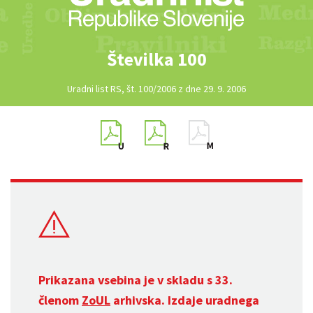
Številka 100
Uradni list RS, št. 100/2006 z dne 29. 9. 2006
Prikazana vsebina je v skladu s 33.
členom
ZoUL
arhivska. Izdaje uradnega