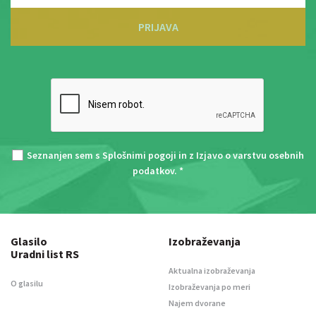
PRIJAVA
Seznanjen sem s
Splošnimi pogoji
in z
Izjavo o varstvu osebnih
podatkov
. *
Glasilo
Izobraževanja
Uradni list RS
Aktualna izobraževanja
O glasilu
Izobraževanja po meri
Najem dvorane