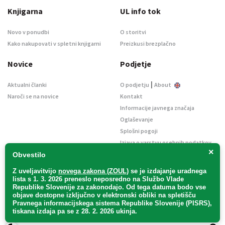
Knjigarna
UL info tok
Novo v ponudbi
O storitvi
Kako nakupovati v spletni knjigarni
Preizkusi brezplačno
Novice
Podjetje
|
Aktualni članki
O podjetju
About
Naroči se na novice
Kontakt
Informacije javnega značaja
Oglaševanje
Splošni pogoji
Izjava o varstvu osebnih podatkov
×
E-dražbe
Obvestilo
Z uveljavitvijo
novega zakona (ZOUL)
se je
izdajanje uradnega
lista s 1. 3. 2026 preneslo
neposredno
na Službo Vlade
Republike Slovenije za zakonodajo
. Od tega datuma bodo vse
objave dostopne izključno v elektronski obliki na spletišču
Pravnega informacijskega sistema Republike Slovenije (PISRS),
Uradni list d. o. o. – v likvidaciji / Vse pravice pridržane.
tiskana izdaja pa se z 28. 2. 2026 ukinja.
Pravna obvestila
/
Piškotki
/ Avtorji:
TriTim spletna agencija
v sodelovanju z