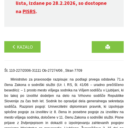
lista, izdane po 28.2.2026, so dostopne
na
PISRS
.
KAZALO
Št. 110-227/2006-31111 Ob-27274/06 , Stran 7709
Ministrstvo za pravosodje razpisuje: na podlagi prvega odstavka 71.a
člena Zakona o sodniški službi (Ur. l. RS, št. 41/06 – uradno prečiščeno
besedilo): – 1 prosto mesto višjega sodnika na Višjem sodišču v Ljubljani, ki
bo takoj po izvolitvi dodeljen na delo na Vrhovno sodišče Republike
Slovenije za čas treh let. Sodnik bo opravljal dela generalnega sekretarja
sodišča. Razpisni pogoji: Univerzitetni diplomirani pravnik, ki izpolnjuje
splošne pogoje za izvolitev iz 8. člena in posebne pogoje za izvolitev na
mesto višjega sodnika, določene v 11. členu Zakona o sodniški službi. Pisne
prijave z življenjepisom in dokazili o izpolnjevanju zahtevanih pogojev