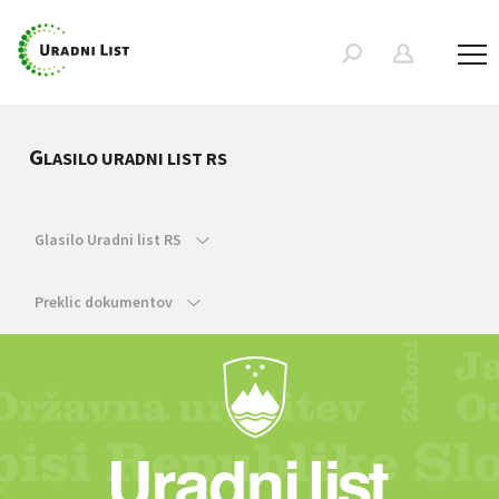
G
LASILO URADNI LIST RS
Glasilo Uradni list RS
Preklic dokumentov