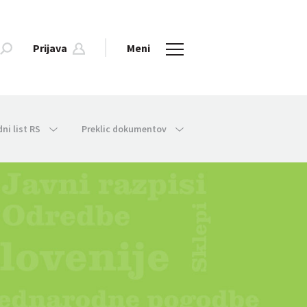
Prijava
Meni
dni list RS
Preklic dokumentov