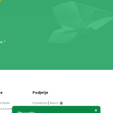
ov
. *
ce
Podjetje
|
i članki
O podjetju
About
se na novice
Kontakt
×