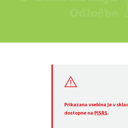
Prikazana vsebina je v skla
dostopne na
PISRS
.