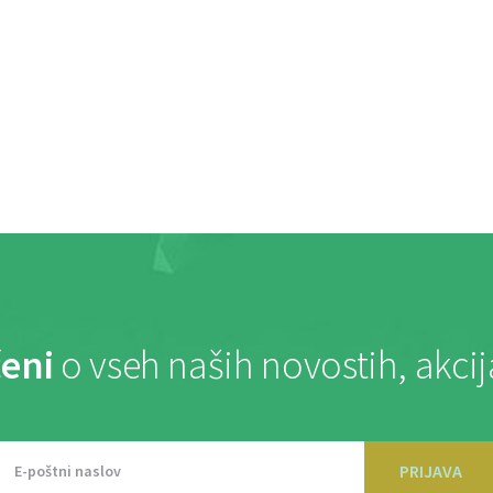
eni
o vseh naših novostih, akci
PRIJAVA