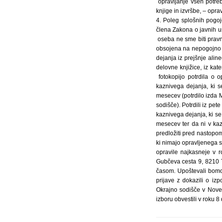
opravljanje vseh potreb
knjige in izvršbe, – opr
4. Poleg splošnih pogoje
člena Zakona o javnih us
oseba ne sme biti pravn
obsojena na nepogojno 
dejanja iz prejšnje aline
delovne knjižice, iz kat
fotokopijo potrdila o o
kaznivega dejanja, ki s
mesecev (potrdilo izda M
sodišče). Potrdili iz pe
kaznivega dejanja, ki se
mesecev ter da ni v kaz
predložiti pred nastopo
ki nimajo opravljenega 
opravile najkasneje v 
Gubčeva cesta 9, 8210 T
časom. Upoštevali bomo 
prijave z dokazili o iz
Okrajno sodišče v Nove
izboru obvestili v roku 8