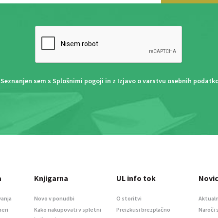
Seznanjen sem s
Splošnimi pogoji
in z
Izjavo o varstvu osebnih podatk
a
Knjigarna
UL info tok
Novi
vanja
Novo v ponudbi
O storitvi
Aktualn
meri
Kako nakupovati v spletni
Preizkusi brezplačno
Naroči 