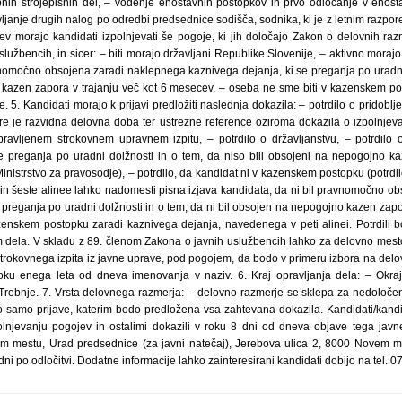
nih strojepisnih del, – vodenje enostavnih postopkov in prvo odločanje v enos
avljanje drugih nalog po odredbi predsednice sodišča, sodnika, ki je z letnim razpo
v morajo kandidati izpolnjevati še pogoje, ki jih določajo Zakon o delovnih razm
lužbencih, in sicer: – biti morajo državljani Republike Slovenije, – aktivno morajo 
omočno obsojena zaradi naklepnega kaznivega dejanja, ki se preganja po uradni 
kazen zapora v trajanju več kot 6 mesecev, – oseba ne sme biti v kazenskem po
e. 5. Kandidati morajo k prijavi predložiti naslednja dokazila: – potrdilo o pridoblje
ere je razvidna delovna doba ter ustrezne reference oziroma dokazila o izpolnjev
pravljenem strokovnem upravnem izpitu, – potrdilo o državljanstvu, – potrdilo
e preganja po uradni dolžnosti in o tem, da niso bili obsojeni na nepogojno ka
inistrstvo za pravosodje), – potrdilo, da kandidat ni v kazenskem postopku (potrdil
te in šeste alinee lahko nadomesti pisna izjava kandidata, da ni bil pravnomočno 
 preganja po uradni dolžnosti in o tem, da ni bil obsojen na nepogojno kazen zapor
enskem postopku zaradi kaznivega dejanja, navedenega v peti alinei. Potrdili b
m dela. V skladu z 89. členom Zakona o javnih uslužbencih lahko za delovno mesto
strokovnega izpita iz javne uprave, pod pogojem, da bodo v primeru izbora na delo
roku enega leta od dneva imenovanja v naziv. 6. Kraj opravljanja dela: – Okra
rebnje. 7. Vrsta delovnega razmerja: – delovno razmerje se sklepa za nedoloče
samo prijave, katerim bodo predložena vsa zahtevana dokazila. Kandidati/kandi
polnjevanju pogojev in ostalimi dokazili v roku 8 dni od dneva objave tega jav
m mestu, Urad predsednice (za javni natečaj), Jerebova ulica 2, 8000 Novem 
 dni po odločitvi. Dodatne informacije lahko zainteresirani kandidati dobijo na tel. 