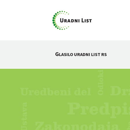
G
LASILO URADNI LIST RS