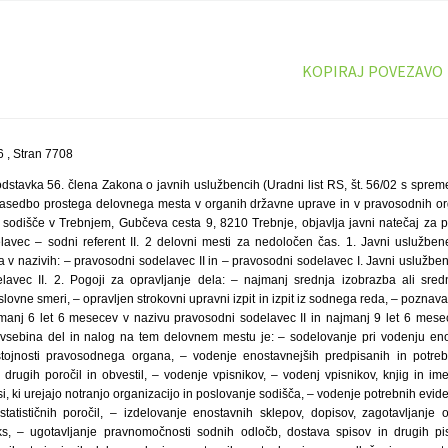
KOPIRAJ POVEZAVO
 , Stran 7708
dstavka 56. člena Zakona o javnih uslužbencih (Uradni list RS, št. 56/02 s sprem
sedbo prostega delovnega mesta v organih državne uprave in v pravosodnih orga
 sodišče v Trebnjem, Gubčeva cesta 9, 8210 Trebnje, objavlja javni natečaj za 
lavec – sodni referent II. 2 delovni mesti za nedoločen čas. 1. Javni uslužbe
 v nazivih: – pravosodni sodelavec II in – pravosodni sodelavec I. Javni uslužben
lavec II. 2. Pogoji za opravljanje dela: – najmanj srednja izobrazba ali sred
lovne smeri, – opravljen strokovni upravni izpit in izpit iz sodnega reda, – poznav
jmanj 6 let 6 mesecev v nazivu pravosodni sodelavec II in najmanj 9 let 6 mese
a vsebina del in nalog na tem delovnem mestu je: – sodelovanje pri vodenju eno
istojnosti pravosodnega organa, – vodenje enostavnejših predpisanih in potreb
 in drugih poročil in obvestil, – vodenje vpisnikov, – vodenj vpisnikov, knjig in 
, ki urejajo notranjo organizacijo in poslovanje sodišča, – vodenje potrebnih eviden
 statističnih poročil, – izdelovanje enostavnih sklepov, dopisov, zagotavljanje o
ks, – ugotavljanje pravnomočnosti sodnih odločb, dostava spisov in drugih p