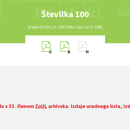
Številka 100
Uradni list RS, št. 100/2006 z dne 29. 9. 2006
du s 33. členom
ZoUL
arhivska. Izdaje uradnega lista, iz