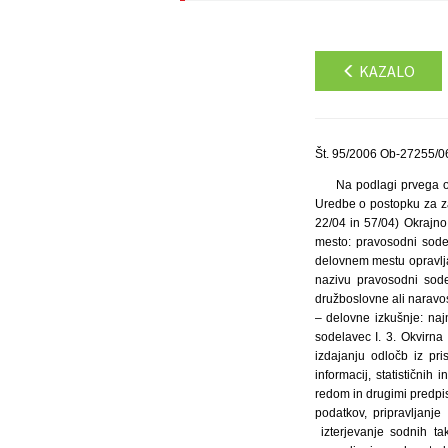
KAZALO
Št. 95/2006 Ob-27255/06
Na podlagi prvega o
Uredbe o postopku za za
22/04 in 57/04) Okrajno
mesto: pravosodni sode
delovnem mestu opravlja
nazivu pravosodni sode
družboslovne ali naravos
– delovne izkušnje: na
sodelavec I. 3. Okvirn
izdajanju odločb iz pr
informacij, statističnih
redom in drugimi predpisi
podatkov, pripravljanje
izterjevanje sodnih ta