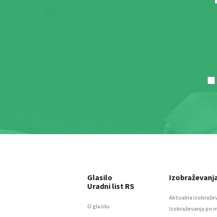
Glasilo
Izobraževanj
Uradni list RS
Aktualna izobraže
O glasilu
Izobraževanja po 