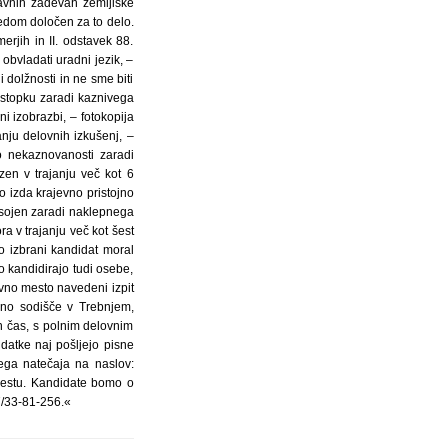
tavnih zadevah zemljiške
redom določen za to delo.
erjih in II. odstavek 88.
obvladati uradni jezik, –
dolžnosti in ne sme biti
stopku zaradi kaznivega
ni izobrazbi, – fotokopija
anju delovnih izkušenj, –
 o nekaznovanosti zaradi
zen v trajanju več kot 6
o izda krajevno pristojno
obsojen zaradi naklepnega
a v trajanju več kot šest
o izbrani kandidat moral
 kandidirajo tudi osebe,
vno mesto navedeni izpit
jno sodišče v Trebnjem,
n čas, s polnim delovnim
datke naj pošljejo pisne
nega natečaja na naslov:
mestu. Kandidate bomo o
07/33-81-256.«