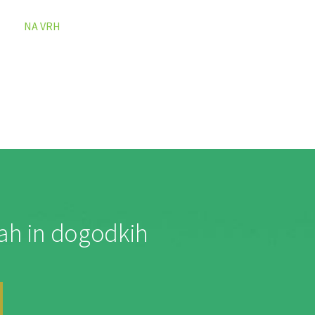
NA VRH
jah in dogodkih