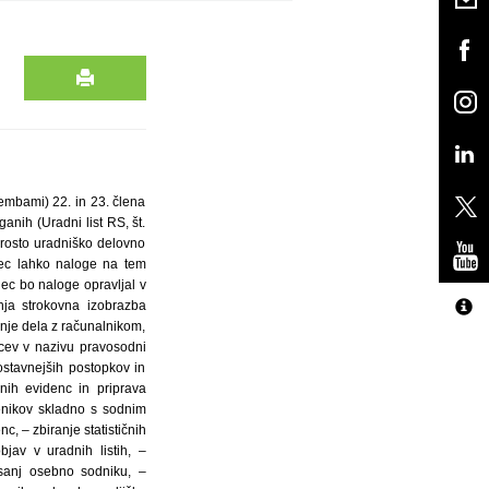
embami) 22. in 23. člena
nih (Uradni list RS, št.
prosto uradniško delovno
nec lahko naloge na tem
ec bo naloge opravljal v
nja strokovna izobrazba
anje dela z računalnikom,
cev v nazivu pravosodni
stavnejših postopkov in
nih evidenc in priprava
imenikov skladno s sodnim
c, – zbiranje statističnih
bjav v uradnih listih, –
isanj osebno sodniku, –