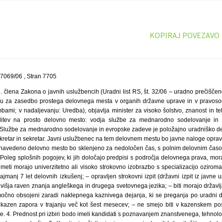
KOPIRAJ POVEZAVO
7069/06 , Stran 7705
. člena Zakona o javnih uslužbencih (Uradni list RS, št. 32/06 – uradno prečiščeno
u za zasedbo prostega delovnega mesta v organih državne uprave in v pravosodn
bami; v nadaljevanju: Uredba), objavlja minister za visoko šolstvo, znanost in te
slitev na prosto delovno mesto: vodja službe za mednarodno sodelovanje in 
Službe za mednarodno sodelovanje in evropske zadeve je položajno uradniško de
kretar in sekretar. Javni uslužbenec na tem delovnem mestu bo javne naloge opravl
navedeno delovno mesto bo sklenjeno za nedoločen čas, s polnim delovnim časom
 Poleg splošnih pogojev, ki jih določajo predpisi s področja delovnega prava, mora
meti morajo univerzitetno ali visoko strokovno izobrazbo s specializacijo ozirom
jmanj 7 let delovnih izkušenj; – opravljen strokovni izpit (državni izpit iz javne 
– višja raven znanja angleškega in drugega svetovnega jezika; – biti morajo državl
očno obsojeni zaradi naklepnega kaznivega dejanja, ki se preganja po uradni do
kazen zapora v trajanju več kot šest mesecev; – ne smejo biti v kazenskem po
eje. 4. Prednost pri izbiri bodo imeli kandidati s poznavanjem znanstvenega, tehno