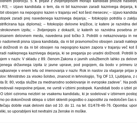
nem področju. 5. K prijavi z življenjepisom morajo kandidati priložiti naslednj
u RS; – izjavo kandidata o tem, da ni bil kaznovan zaradi kaznivega dejanja, 
i bil obsojen na nepogojno kazen v trajanju več kot šest mesecev; – izjavo kandid
topek zaradi prej navedenega kaznivega dejanja; – fotokopijo potrdila o zaklj
trificirana tuja diploma); – fotokopijo delovne knjižice, iz katere je razvidna d
strokovnem izpitu; – življenjepis z dokazili, iz katerih so razvidna posebna 
zpisanem delovnem mestu, navedena pod točko 3. Potrdili o nekaznovanju in
ko nadomesti pisna izjava kandidata, da ni bil pravnomočno obsojen zaradi nakle
i dolžnosti in da ni bil obsojen na nepogojno kazen zapora v trajanju več kot 
di naklepnega kaznivega dejanja, ki se preganja po uradni dolžnosti. Potrdili b
njem v naziv. V skladu z 89. členom Zakona o javnih uslužbencih lahko za delovn
ljenega državnega izpita iz javne uprave, pod pogojem, da bodo v primeru 
 najkasneje v enem letu od imenovanja v naziv. Rok in naslov za vlaganje prijav 
ov: Ministrstvo za visoko šolstvo, znanost in tehnologijo, Trg OF 13, Ljubljana, z
a št. 80, vodja službe za mednarodno sodelovanje in evropske zadeve˝. Na podla
redovali nepopolne prijave, ne uvrsti v izbirni postopek. Kandidati bodo o izbiri 
 O izbiri oziroma neizbiri se vsakemu kandidatu, ki je sodeloval v izbirnem postop
o po dokončnosti sklepa o izbiri sklenili pogodbo o zaposlitvi za nedoločen čas 
tečaju dobite vsak delovni dan od 10. do 11. na tel. 01/478-46-76. Opomba: uporab
liki, so uporabljeni kot nevtralni za ženske in moške.