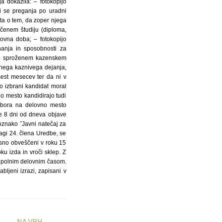
a dokazila: – fotokopijo
ki se preganja po uradni
ata o tem, da zoper njega
učenem študiju (diploma,
elovna doba; – fotokopijo
znanja in sposobnosti za
 ne sproženem kazenskem
pnega kaznivega dejanja,
šest mesecev ter da ni v
o izbrani kandidat moral
o mesto kandidirajo tudi
izbora na delovno mesto
je 8 dni od dneva objave
 oznako ˝Javni natečaj za
gi 24. člena Uredbe, se
pisno obveščeni v roku 15
ku izda in vroči sklep. Z
s polnim delovnim časom.
ljeni izrazi, zapisani v
NA VRH