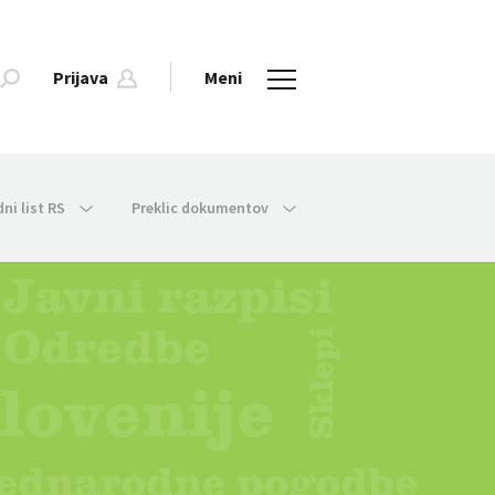
Prijava
Meni
dni list RS
Preklic dokumentov