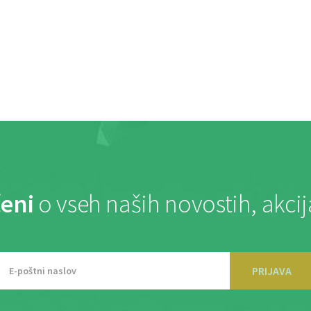
eni
o vseh naših novostih, akci
PRIJAVA