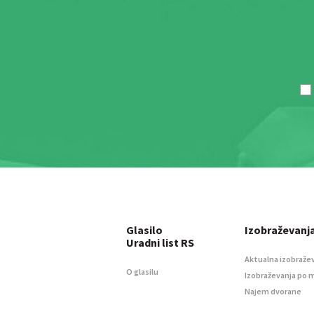
Glasilo
Izobraževanj
Uradni list RS
Aktualna izobraže
O glasilu
Izobraževanja po 
Najem dvorane