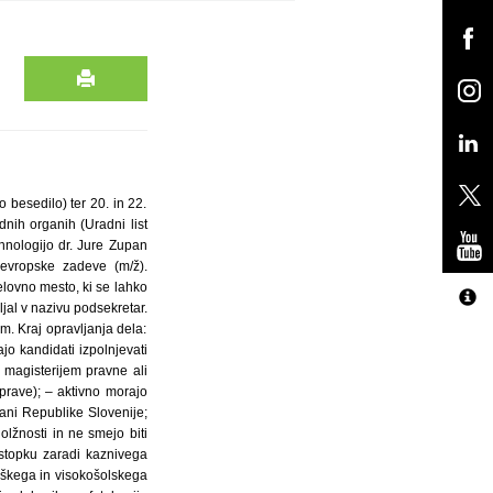
 besedilo) ter 20. in 22.
ih organih (Uradni list
hnologijo dr. Jure Zupan
evropske zadeve (m/ž).
lovno mesto, ki se lahko
jal v nazivu podsekretar.
. Kraj opravljanja dela:
jo kandidati izpolnjevati
a magisterijem pravne ali
uprave); – aktivno morajo
jani Republike Slovenije;
lžnosti in ne smejo biti
stopku zaradi kaznivega
loškega in visokošolskega