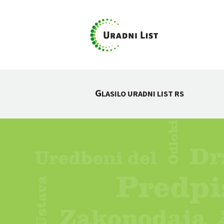
G
LASILO URADNI LIST RS