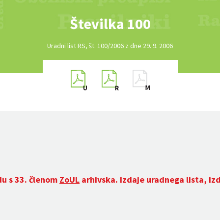
Številka 100
Uradni list RS, št. 100/2006 z dne 29. 9. 2006
du s 33. členom
ZoUL
arhivska. Izdaje uradnega lista, iz