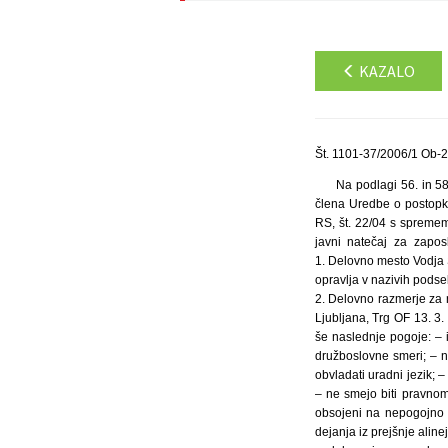
KAZALO
Št. 1101-37/2006/1 Ob-2
Na podlagi 56. in 58
člena Uredbe o postopk
RS, št. 22/04 s spremem
javni natečaj za zapo
1. Delovno mesto Vodja 
opravlja v nazivih podse
2. Delovno razmerje za 
Ljubljana, Trg OF 13. 3.
še naslednje pogoje: – i
družboslovne smeri; – na
obvladati uradni jezik; 
– ne smejo biti pravnom
obsojeni na nepogojno 
dejanja iz prejšnje alin