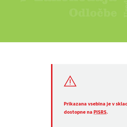
Prikazana vsebina je v skla
dostopne na
PISRS
.