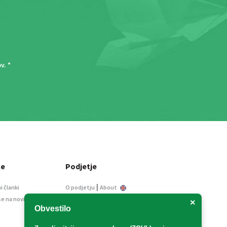
ov
. *
ce
Podjetje
|
i članki
O podjetju
About
se na novice
Kontakt
×
Obvestilo
Informacije javnega
značaja