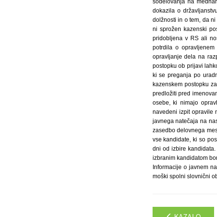
sodelovanja na mednarod
dokazila o državljanstv
dolžnosti in o tem, da n
ni sprožen kazenski pos
pridobljena v RS ali nos
potrdila o opravljenem 
opravljanje dela na ra
postopku ob prijavi lah
ki se preganja po uradn
kazenskem postopku zara
predložiti pred imenova
osebe, ki nimajo oprav
navedeni izpit opravile
javnega natečaja na nasl
zasedbo delovnega mest
vse kandidate, ki so pos
dni od izbire kandidata.
izbranim kandidatom bom
Informacije o javnem na
moški spolni slovnični ob
KAZALO