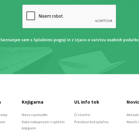
Seznanjen sem s
Splošnimi pogoji
in z
Izjavo o varstvu osebnih podatk
a
Knjigarna
UL info tok
Novi
vanja
Novo v ponudbi
O storitvi
Aktualn
meri
Kako nakupovati v spletni
Preizkusi brezplačno
Naroči 
knjigarni