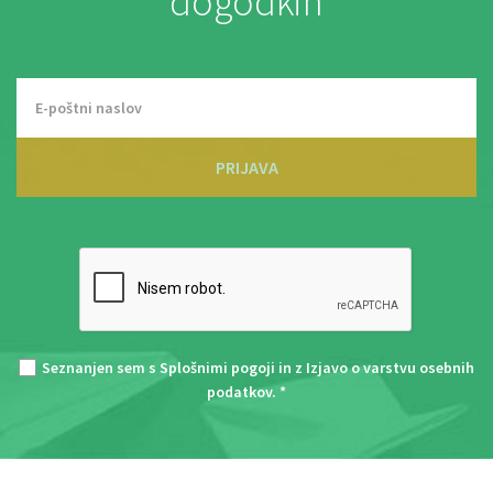
dogodkih
PRIJAVA
Seznanjen sem s
Splošnimi pogoji
in z
Izjavo o varstvu osebnih
podatkov
. *