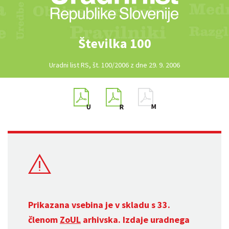
Številka 100
Uradni list RS, št. 100/2006 z dne 29. 9. 2006
Prikazana vsebina je v skladu s 33.
členom
ZoUL
arhivska. Izdaje uradnega