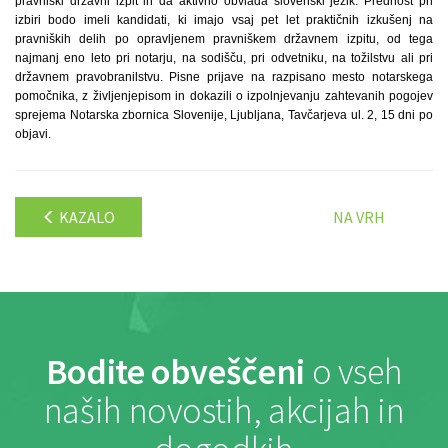
pravniški državni izpit in da aktivno obvlada slovenski jezik. Prednost pri
izbiri bodo imeli kandidati, ki imajo vsaj pet let praktičnih izkušenj na
pravniških delih po opravljenem pravniškem državnem izpitu, od tega
najmanj eno leto pri notarju, na sodišču, pri odvetniku, na tožilstvu ali pri
državnem pravobranilstvu. Pisne prijave na razpisano mesto notarskega
pomočnika, z življenjepisom in dokazili o izpolnjevanju zahtevanih pogojev
sprejema Notarska zbornica Slovenije, Ljubljana, Tavčarjeva ul. 2, 15 dni po
objavi.
KAZALO
NA VRH
Bodite obveščeni
o vseh
naših novostih, akcijah in