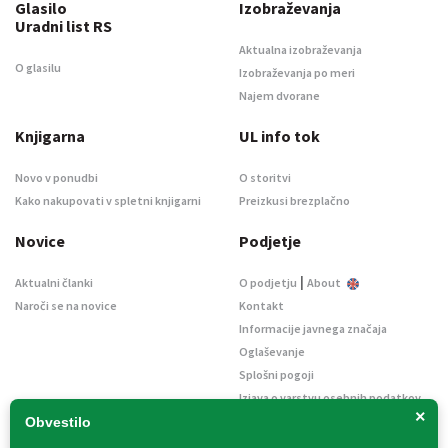
Glasilo
Izobraževanja
Uradni list RS
Aktualna izobraževanja
O glasilu
Izobraževanja po meri
Najem dvorane
Knjigarna
UL info tok
Novo v ponudbi
O storitvi
Kako nakupovati v spletni knjigarni
Preizkusi brezplačno
Novice
Podjetje
|
Aktualni članki
O podjetju
About
Naroči se na novice
Kontakt
Informacije javnega značaja
Oglaševanje
Splošni pogoji
Izjava o varstvu osebnih podatkov
×
E-dražbe
Obvestilo