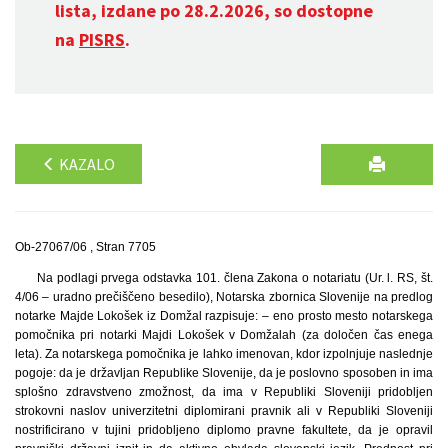
lista, izdane po 28.2.2026, so dostopne
na
PISRS
.
KAZALO
Ob-27067/06 , Stran 7705
Na podlagi prvega odstavka 101. člena Zakona o notariatu (Ur. l. RS, št.
4/06 – uradno prečiščeno besedilo), Notarska zbornica Slovenije na predlog
notarke Majde Lokošek iz Domžal razpisuje: – eno prosto mesto notarskega
pomočnika pri notarki Majdi Lokošek v Domžalah (za določen čas enega
leta). Za notarskega pomočnika je lahko imenovan, kdor izpolnjuje naslednje
pogoje: da je državljan Republike Slovenije, da je poslovno sposoben in ima
splošno zdravstveno zmožnost, da ima v Republiki Sloveniji pridobljen
strokovni naslov univerzitetni diplomirani pravnik ali v Republiki Sloveniji
nostrificirano v tujini pridobljeno diplomo pravne fakultete, da je opravil