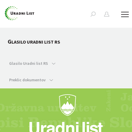
G
LASILO URADNI LIST RS
Glasilo Uradni list RS
Preklic dokumentov