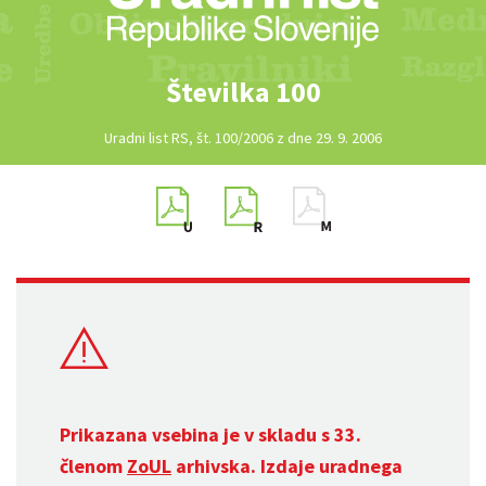
Številka 100
Uradni list RS, št. 100/2006 z dne 29. 9. 2006
Prikazana vsebina je v skladu s 33.
členom
ZoUL
arhivska. Izdaje uradnega