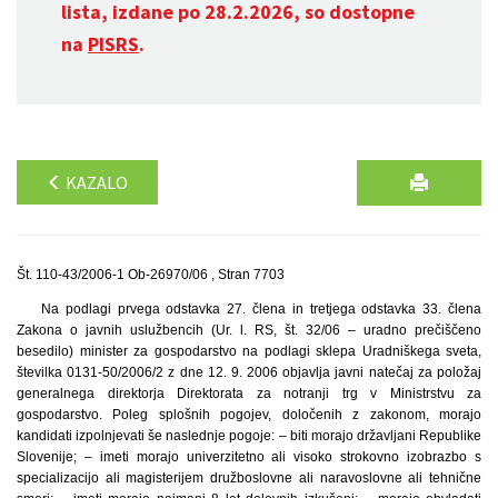
lista, izdane po 28.2.2026, so dostopne
na
PISRS
.
KAZALO
Št. 110-43/2006-1 Ob-26970/06 , Stran 7703
Na podlagi prvega odstavka 27. člena in tretjega odstavka 33. člena
Zakona o javnih uslužbencih (Ur. l. RS, št. 32/06 – uradno prečiščeno
besedilo) minister za gospodarstvo na podlagi sklepa Uradniškega sveta,
številka 0131-50/2006/2 z dne 12. 9. 2006 objavlja javni natečaj za položaj
generalnega direktorja Direktorata za notranji trg v Ministrstvu za
gospodarstvo. Poleg splošnih pogojev, določenih z zakonom, morajo
kandidati izpolnjevati še naslednje pogoje: – biti morajo državljani Republike
Slovenije; – imeti morajo univerzitetno ali visoko strokovno izobrazbo s
specializacijo ali magisterijem družboslovne ali naravoslovne ali tehnične