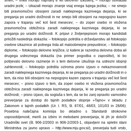
smeri; – imeti morajo najmanj 8 let delovnih izkušenj; – morajo obvladati
uradni jezik; – izkazati morajo znanje vsaj enega tujega jezika; – ne smejo
biti pravnomočno obsojeni zaradi naklepnega kaznivega dejanja, ki se
preganja po uradni dolžnosti in ne smejo biti obsojeni na nepogojno kazen
zapora v trajanju več kot šest mesecev; – do zoper osebo ni vložena
pravnomočna obtožnica zaradi naklepnega kaznivega dejanja, ki se
preganja po uradni dolžnosti. K prijavi z življenjepisom morajo kandidati
priložiti naslednja dokazila: – fotokopijo potrdila o državljanstvu ali fotokopijo
osebne izkaznice ali potnega lista ali maloobmejne prepustnice; – fotokopijo
diplome; – fotokopijo delovne knjižice, iz katere je razvidna delovna doba ali
drugega ustreznega dokazila (na primer pogodba o zaposlitvi), ki bo
potrjevalo delovno razmerje in s tem delovne izkušnje na ustrezni stopnji
zahtevnosti; – fotokopijo potrdila oziroma pisno izjavo o nekaznovanosti
zaradi naklepnega kaznivega dejanja, ki se preganja po uradni dolžnosti in o
tem, da niso bili obsojeni na nepogojno kazen zapora v trajanju več kot šest
mesecev; – pisno izjavo o tem, da zoper osebo ni vložena pravnomočna
obtožnica zaradi naklepnega kaznivega dejanja, ki se preganja po uradni
dolžnosti; – pisno izjavo, da soglaša s tem, da se bo zanj opravilo varnostno
preverjanje za dostop do tajnih podatkov stopnje »Tajno« v skladu z
Zakonom o tajnih podatkih (Ur. l. RS, št. 87/01, 48/03, 101/03 in 28/06).
Posebna natečajna komisija bo skladno s Standardi strokovne
usposobljenosti, merili za izbiro in metodami preverjanja, ki jih je določil
Uradniški svet (št. 906-2/2003 in 906-2/2003-1, objavljeni na spletni stani
Ministrstva za javno upravo – http://www.mju.gov.si/), preverjala tudi vrsto,