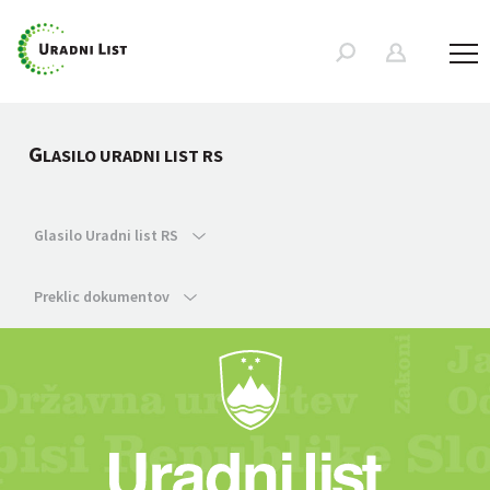
G
LASILO URADNI LIST RS
Glasilo Uradni list RS
Preklic dokumentov