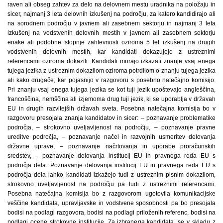
raven ali obseg zahtev za delo na delovnem mestu uradnika na položaju in
sicer, najmanj 3 leta delovnih izkušenj na področju, za katero kandidirajo ali
na sorodnem področju v javnem ali zasebnem sektorju in najmanj 3 leta
izkušenj na vodstvenih delovnih mestih v javnem ali zasebnem sektorju
enake ali podobne stopnje zahtevnosti oziroma 5 let izkušenj na drugih
vodstvenih delovnih mestih, kar kandidati dokazujejo z ustreznimi
referencami oziroma dokazili. Kandidati morajo izkazati znanje vsaj enega
tujega jezika z ustreznim dokazilom oziroma potrdilom o znanju tujega jezika
ali kako drugače, kar pojasnijo v razgovoru s posebno natečajno komisijo.
Pri znanju vsaj enega tujega jezika se kot tuji jezik upoštevajo angleščina,
francoščina, nemščina ali izjemoma drug tuji jezik, ki se uporablja v državah
EU in drugih razvitejših državah sveta. Posebna natečajna komisija bo v
razgovoru presojala znanja kandidatov in sicer: – poznavanje problematike
področja, – strokovno uveljavljenost na področju, – poznavanje pravne
ureditve področja, – poznavanje načel in razvojnih usmeritev delovanja
državne uprave, – poznavanje načrtovanja in uporabe proračunskih
sredstev, – poznavanje delovanja institucij EU in pravnega reda EU s
področja dela. Poznavanje delovanja institucij EU in pravnega reda EU s
področja dela lahko kandidati izkažejo tudi z ustreznim pisnim dokazilom,
strokovno uveljavljenost na področju pa tudi z ustreznimi referencami.
Posebna natečajna komisija bo z razgovorom ugotovila komunikacijske
veščine kandidata, upravljavske in vodstvene sposobnosti pa bo presojala
bodisi na podlagi razgovora, bodisi na podlagi priloženih referenc, bodisi na
podlagi ocene strokovne institucije. Za izbranega kandidata, se v skladu z