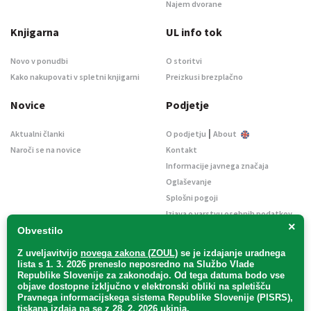
Najem dvorane
Knjigarna
UL info tok
Novo v ponudbi
O storitvi
Kako nakupovati v spletni knjigarni
Preizkusi brezplačno
Novice
Podjetje
|
Aktualni članki
O podjetju
About
Naroči se na novice
Kontakt
Informacije javnega značaja
Oglaševanje
Splošni pogoji
Izjava o varstvu osebnih podatkov
×
E-dražbe
Obvestilo
Z uveljavitvijo
novega zakona (ZOUL)
se je
izdajanje uradnega
lista s 1. 3. 2026 preneslo
neposredno
na Službo Vlade
Republike Slovenije za zakonodajo
. Od tega datuma bodo vse
objave dostopne izključno v elektronski obliki na spletišču
Pravnega informacijskega sistema Republike Slovenije (PISRS),
Uradni list d. o. o. – v likvidaciji / Vse pravice pridržane.
tiskana izdaja pa se z 28. 2. 2026 ukinja.