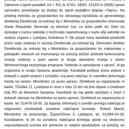
Zakonom o tajnih podatkih (Ur. l. RS, št. 87/01, 48/03, 101/03 in 28/06) opravi
varnostno preverjanje za dostop do tajnih podatkov stopnje »Tajno«. Na
predlog ministra za gospodarstvo bo izbranega kandidata za generalnega
direktorja Direktorata za notranji trg v Ministrstvu za gospodarstvo imenovala
Vlada Republike Slovenije za določen čas, za dobo petih let. Delo bo
opravljal v nazivu sekretar z možnostjo napredovanja v naziv višji sekretar na
sedežu organa v Ljubljani, Kotnikova 5. Ob prijavi mora kandidat predložiti
pisno vizijo vodenja in razvoja Direktorata za notranji trg. Generalni direktor
Direktorata za notranji trg v Ministrstvu za gospodarstvo bo najkasneje v
petnajstih mesecih od imenovanja na položaj dolžan pridobiti funkcionalna
znanja vodenja v javni upravi in druga specialna znanja v okviru
štirimesečnega razvojnega programa “Vodenje in upravljanje v upravi”, ki ga
organizira in izvaja Upravna akademija. Kandidati pošljejo pisne prijave z
dokazili v zaprti ovojnici z označbo »za javni natečaj« in navedbo delovnega
mesta na naslov: Ministrstvo za javno upravo, Direktorat za organizacijo in
kadre, Tržaška 21, Ljubljana in sicer v roku 15 dni od dne objave v Uradnem
listu RS ali dnevnem časopisu. Kandidati se naj glede vprašanj v zvezi z
dokazili obrnejo na Ministrstvo za javno upravo, Direktorat za organizacijo in
kadre, tel. 01/478-16-50. Za dajanje informacij o izvedbi javnega natečaja je
odgovoren predsednik posebne natečajne komisije, Robert Marolt,
Ministrstvo za pravosodje, Župančičeva 3, Ljubljana, tel. 01/369-54-28.
Kandidatom, ki jih bo posebna natečajna komisija glede na strokovno
usposobljenost ocenila kot primerne in ostalim kandidatom za položaj, bo