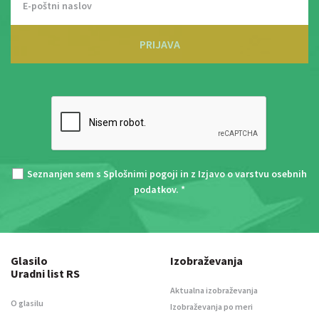
PRIJAVA
Seznanjen sem s
Splošnimi pogoji
in z
Izjavo o varstvu osebnih
podatkov
. *
Glasilo
Izobraževanja
Uradni list RS
Aktualna izobraževanja
O glasilu
Izobraževanja po meri