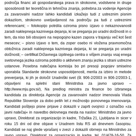
področja financ ali gospodarskega prava in strokovne, vodstvene in druge
sposobnosti ter teoretična in tehnična znanja, potrebna za vodenje Agencije
za zavarovalni nadzor lahko kandidati izkažejo tudi z ustreznim pisnim
dokazilom, strokovno uveljavljenost na področju pa tudi z ustreznimi
referencami; – fotokopijo potrdila oziroma pisno izjavo o nekaznovanosti
zaradi naklepnega kaznivega dejanja, ki se preganja po uradni dolžnosti in o
tem, da niso bili obsojeni na nepogojno kazen zapora v trajanju več kot šest
mesecev; – pisno izjavo o tem, da zoper osebo ni vložena pravnomočna
obtožnica zaradi naklepnega kaznivega dejanja, ki se preganja po uradni
dolžnosti; – certifikat Državnega izpitnega centra o višjem znanju vsaj enega
svetovnega jezika oziroma potrdilo o aktivnem znanju jezika s strani ustrezne
ustanove. Posebna natečajna komisija bo pri presoji pogojev smiselno
uporabila Standarde strokovne usposobljenosti, merila za izbiro in metode
preverjanja, ki jih je določil Uradniški svet (št. 906-2/2003 in 906-2/2003-1,
objavljeni na spletni stani Ministrstva za javno upravo –
http://www.mju.gov.si/), Na predlog ministra za finance bo izbranega
kandidata za direktorja Agencije za zavarovalni nadzor imenovala Vlada
Republike Slovenije za dobo petih let z možnostjo ponovnega imenovanja.
Kandidati pošljejo pisne prijave z dokazili v zaprti ovojnici z označbo »za
javni natečaj« in navedbo delovnega mesta na naslov: Ministrstvo za javno
upravo, Direktorat za organizacijo in kadre, Tržaška 21, Ljubljana in sicer v
roku 15 dni od dne objave v Uradnem listu RS ali dnevnem časopisu.
Kandidati se naj glede vprašanj v zvezi z dokazili obrnejo na Ministrstvo za
javno upravo, Direktorat za organizacijo in kadre, tel. 01/478-16-50. Za