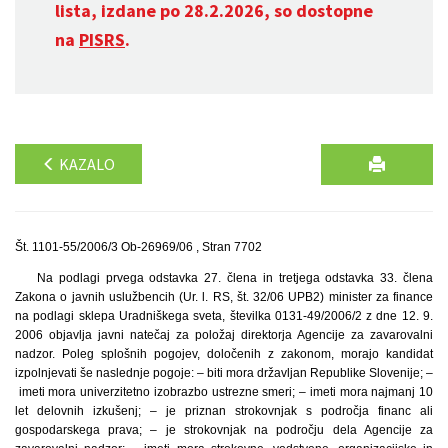
lista, izdane po 28.2.2026, so dostopne
na
PISRS
.
KAZALO
Št. 1101-55/2006/3 Ob-26969/06 , Stran 7702
Na podlagi prvega odstavka 27. člena in tretjega odstavka 33. člena
Zakona o javnih uslužbencih (Ur. l. RS, št. 32/06 UPB2) minister za finance
na podlagi sklepa Uradniškega sveta, številka 0131-49/2006/2 z dne 12. 9.
2006 objavlja javni natečaj za položaj direktorja Agencije za zavarovalni
nadzor. Poleg splošnih pogojev, določenih z zakonom, morajo kandidat
izpolnjevati še naslednje pogoje: – biti mora državljan Republike Slovenije; –
imeti mora univerzitetno izobrazbo ustrezne smeri; – imeti mora najmanj 10
let delovnih izkušenj; – je priznan strokovnjak s področja financ ali
gospodarskega prava; – je strokovnjak na področju dela Agencije za