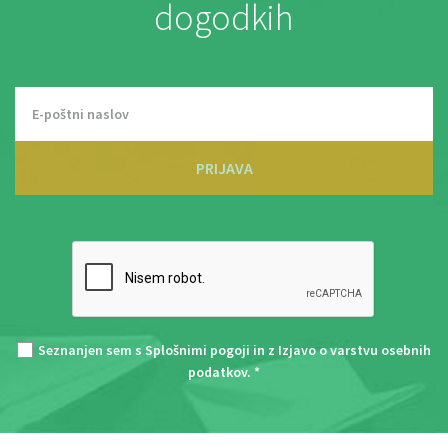
dogodkih
PRIJAVA
Seznanjen sem s
Splošnimi pogoji
in z
Izjavo o varstvu osebnih
podatkov
. *