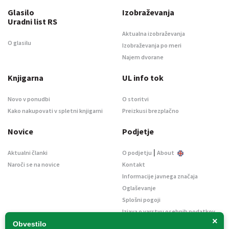
Glasilo
Izobraževanja
Uradni list RS
Aktualna izobraževanja
O glasilu
Izobraževanja po meri
Najem dvorane
Knjigarna
UL info tok
Novo v ponudbi
O storitvi
Kako nakupovati v spletni knjigarni
Preizkusi brezplačno
Novice
Podjetje
|
Aktualni članki
O podjetju
About
Naroči se na novice
Kontakt
Informacije javnega značaja
Oglaševanje
Splošni pogoji
Izjava o varstvu osebnih podatkov
×
E-dražbe
Obvestilo