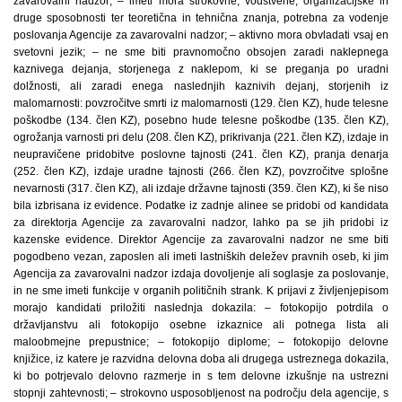
zavarovalni nadzor; – imeti mora strokovne, vodstvene, organizacijske in
druge sposobnosti ter teoretična in tehnična znanja, potrebna za vodenje
poslovanja Agencije za zavarovalni nadzor; – aktivno mora obvladati vsaj en
svetovni jezik; – ne sme biti pravnomočno obsojen zaradi naklepnega
kaznivega dejanja, storjenega z naklepom, ki se preganja po uradni
dolžnosti, ali zaradi enega naslednjih kaznivih dejanj, storjenih iz
malomarnosti: povzročitve smrti iz malomarnosti (129. člen KZ), hude telesne
poškodbe (134. člen KZ), posebno hude telesne poškodbe (135. člen KZ),
ogrožanja varnosti pri delu (208. člen KZ), prikrivanja (221. člen KZ), izdaje in
neupravičene pridobitve poslovne tajnosti (241. člen KZ), pranja denarja
(252. člen KZ), izdaje uradne tajnosti (266. člen KZ), povzročitve splošne
nevarnosti (317. člen KZ), ali izdaje državne tajnosti (359. člen KZ), ki še niso
bila izbrisana iz evidence. Podatke iz zadnje alinee se pridobi od kandidata
za direktorja Agencije za zavarovalni nadzor, lahko pa se jih pridobi iz
kazenske evidence. Direktor Agencije za zavarovalni nadzor ne sme biti
pogodbeno vezan, zaposlen ali imeti lastniških deležev pravnih oseb, ki jim
Agencija za zavarovalni nadzor izdaja dovoljenje ali soglasje za poslovanje,
in ne sme imeti funkcije v organih političnih strank. K prijavi z življenjepisom
morajo kandidati priložiti naslednja dokazila: – fotokopijo potrdila o
državljanstvu ali fotokopijo osebne izkaznice ali potnega lista ali
maloobmejne prepustnice; – fotokopijo diplome; – fotokopijo delovne
knjižice, iz katere je razvidna delovna doba ali drugega ustreznega dokazila,
ki bo potrjevalo delovno razmerje in s tem delovne izkušnje na ustrezni
stopnji zahtevnosti; – strokovno usposobljenost na področju dela agencije, s