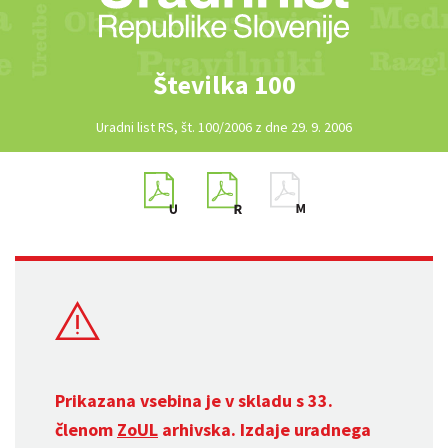
Številka 100
Uradni list RS, št. 100/2006 z dne 29. 9. 2006
Prikazana vsebina je v skladu s 33.
členom
ZoUL
arhivska. Izdaje uradnega