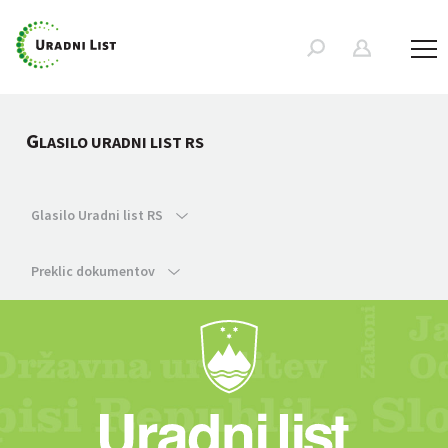
G
LASILO URADNI LIST RS
Glasilo Uradni list RS
Preklic dokumentov