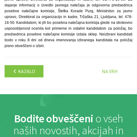
dajanje informacij o izvedbi javnega natečaja je odgovorna predsednica
posebne natečajne komisije, Štefka Korade Purg, Ministrstvo za javno
upravo, Direktorat za organizacijo in kadre, Tržaška 21, Ljubljana, tel. 478-
16-50. Kandidatom, ki jih bo posebna natečajna komisija glede na strokovno
usposobljenost ocenila kot primerne in ostalim kandidatom za položaj, bo
predsednica posebne natečajne komisije izdala sklep. Neizbrani kandidati
bodo v roku 8 dni od dneva imenovanja izbranega kandidata na položaj
pisno obveščeni o izbiri.
KAZALO
NA VRH
Bodite obveščeni
o vseh
naših novostih, akcijah in