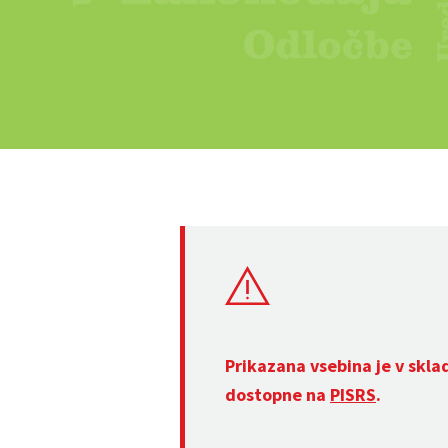
Prikazana vsebina je v skla
dostopne na
PISRS
.