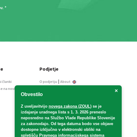
ov
. *
ce
Podjetje
|
i članki
O podjetju
About
se na novice
Kontakt
×
Obvestilo
Informacije javnega
značaja
Z uveljavitvijo
novega zakona (ZOUL)
se je
Oglaševanje
izdajanje uradnega lista s 1. 3. 2026 preneslo
Splošni pogoji
neposredno
na Službo Vlade Republike Slovenije
Izjava o varstvu osebnih
za zakonodajo
. Od tega datuma bodo vse objave
podatkov
dostopne izključno v elektronski obliki na
spletišču Pravnega informacijskega sistema
E-dražbe