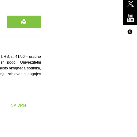
l. RS, št. 41/06 – uradno
ni pogoji: Univerzitetni
 mesto okrajnega sodnika,
anju zahtevanih pogojev
NA VRH