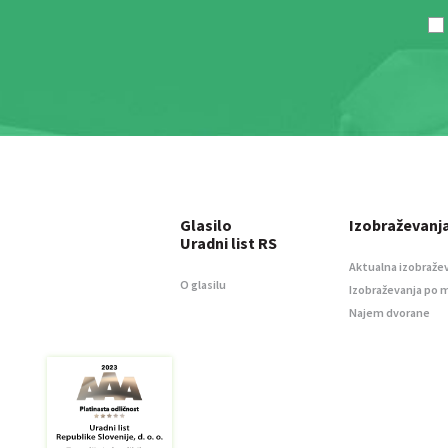
Glasilo
Izobraževanj
Uradni list RS
Aktualna izobraže
O glasilu
Izobraževanja po 
Najem dvorane