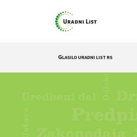
G
LASILO URADNI LIST RS