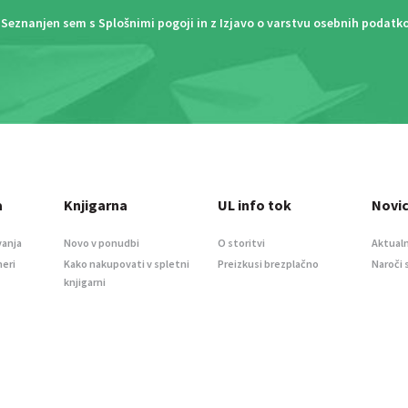
Seznanjen sem s
Splošnimi pogoji
in z
Izjavo o varstvu osebnih podatk
a
Knjigarna
UL info tok
Novi
vanja
Novo v ponudbi
O storitvi
Aktualn
meri
Kako nakupovati v spletni
Preizkusi brezplačno
Naroči 
knjigarni