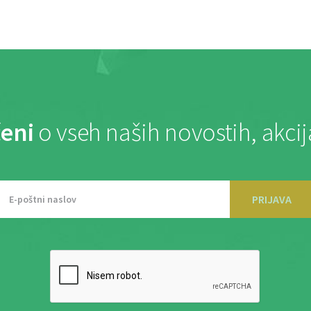
eni
o vseh naših novostih, akci
PRIJAVA