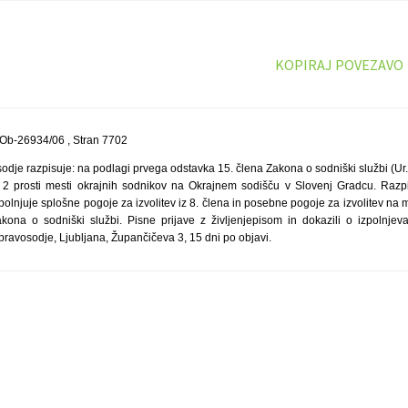
KOPIRAJ POVEZAVO
 Ob-26934/06 , Stran 7702
sodje razpisuje: na podlagi prvega odstavka 15. člena Zakona o sodniški službi (Ur. 
 2 prosti mesti okrajnih sodnikov na Okrajnem sodišču v Slovenj Gradcu. Razpis
izpolnjuje splošne pogoje za izvolitev iz 8. člena in posebne pogoje za izvolitev na
kona o sodniški službi. Pisne prijave z življenjepisom in dokazili o izpolnjev
pravosodje, Ljubljana, Župančičeva 3, 15 dni po objavi.