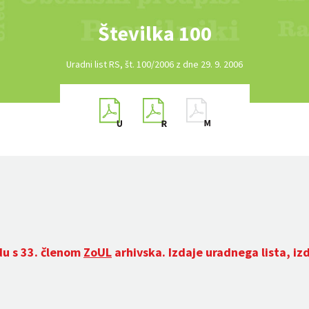
Številka 100
Uradni list RS, št. 100/2006 z dne 29. 9. 2006
du s 33. členom
ZoUL
arhivska. Izdaje uradnega lista, iz