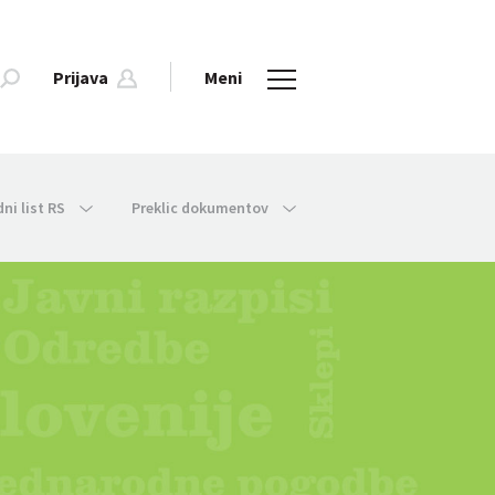
Prijava
Meni
dni list RS
Preklic dokumentov