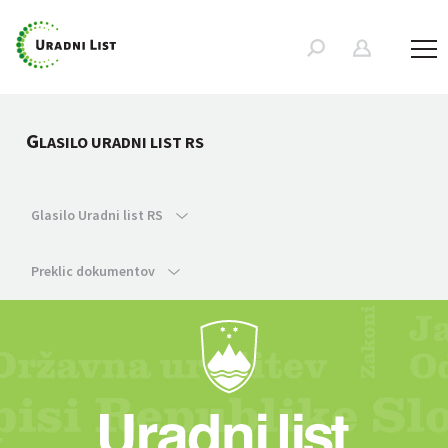
G
LASILO URADNI LIST RS
Glasilo Uradni list RS
Preklic dokumentov