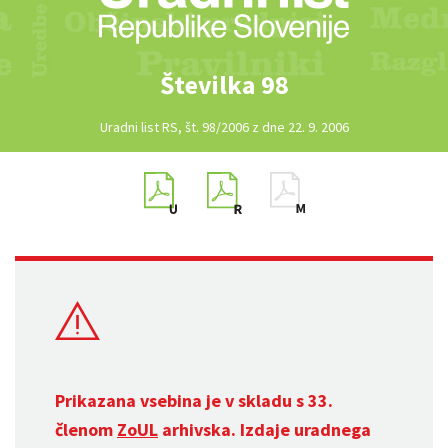
Številka 98
Uradni list RS, št. 98/2006 z dne 22. 9. 2006
Prikazana vsebina je v skladu s 33.
členom
ZoUL
arhivska. Izdaje uradnega