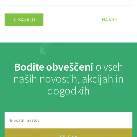
KAZALO
NA VRH
Bodite obveščeni
o vseh
naših novostih, akcijah in
dogodkih
PRIJAVA