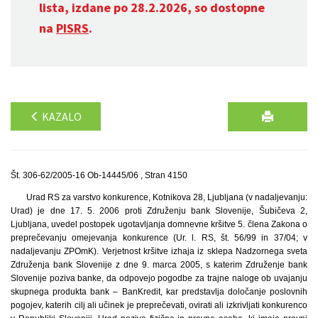
lista, izdane po 28.2.2026, so dostopne
na
PISRS
.
KAZALO
Št. 306-62/2005-16 Ob-14445/06 , Stran 4150
Urad RS za varstvo konkurence, Kotnikova 28, Ljubljana (v nadaljevanju:
Urad) je dne 17. 5. 2006 proti Združenju bank Slovenije, Šubičeva 2,
Ljubljana, uvedel postopek ugotavljanja domnevne kršitve 5. člena Zakona o
preprečevanju omejevanja konkurence (Ur. l. RS, št. 56/99 in 37/04; v
nadaljevanju ZPOmK). Verjetnost kršitve izhaja iz sklepa Nadzornega sveta
Združenja bank Slovenije z dne 9. marca 2005, s katerim Združenje bank
Slovenije poziva banke, da odpovejo pogodbe za trajne naloge ob uvajanju
skupnega produkta bank – BanKredit, kar predstavlja določanje poslovnih
pogojev, katerih cilj ali učinek je preprečevati, ovirati ali izkrivljati konkurenco