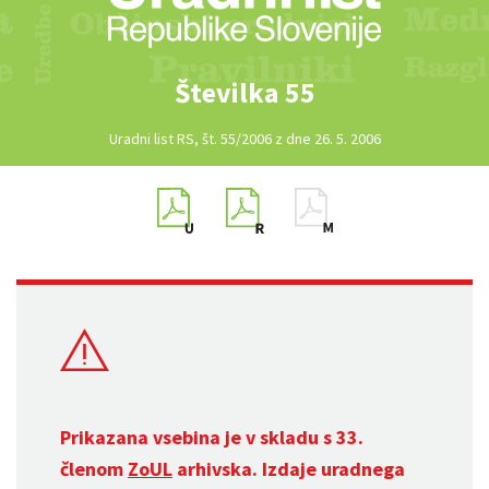
Številka 55
Uradni list RS, št. 55/2006 z dne 26. 5. 2006
Prikazana vsebina je v skladu s 33.
členom
ZoUL
arhivska. Izdaje uradnega