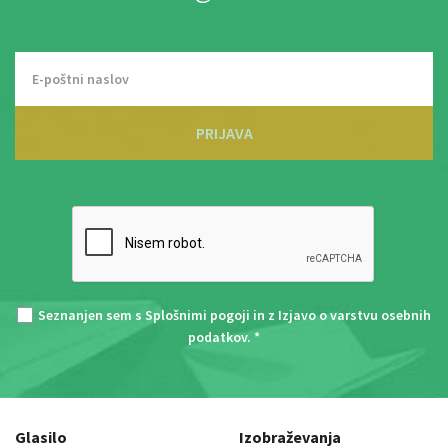
PRIJAVA
Seznanjen sem s
Splošnimi pogoji
in z
Izjavo o varstvu osebnih
podatkov
. *
Glasilo
Izobraževanja