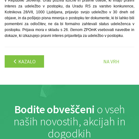
v Republiki Sloveniji. Urad poziva fizične in pravne osebe, ki imajo pravni
interes za udeležbo v postopku, da Uradu RS za varstvo konkurence,
Kotnikova 28/VII, 1000 Ljubljana, prijavijo svojo udeležbo v 30 dneh od
objave, in da pošljejo pisna mnenja o postopku ter dokumente, ki bi lahko bili
pomembni za odločitev, ne da bi formalno zahtevali status udeleženca v
postopku. Prijava mora v skladu s 26. členom ZPOmK vsebovati navedbe in
dokaze, ki izkazujejo pravni interes prijavitelja za udeležbo v postopku.
KAZALO
NA VRH
Bodite obveščeni
o vseh
naših novostih, akcijah in
dogodkih