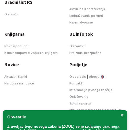
Uradni list RS
Aktualna izobraževanja
O glasilu
Izobraževanja po meri
Najem dvorane
Knjigarna
UL info tok
Novo v ponudbi
O storitvi
Kako nakupovati v spletni knjigarni
Preizkusi brezplačno
Novice
Podjetje
|
Aktualni članki
O podjetju
About
Naroči se na novice
Kontakt
Informacije javnega značaja
Oglaševanje
Splošni pogoji
Izjava o varstvu osebnih podatkov
×
E-dražbe
Obvestilo
Z uveljavitvijo
novega zakona (ZOUL)
se je
izdajanje uradnega