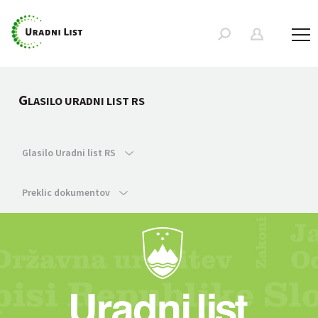
G
LASILO URADNI LIST RS
Glasilo Uradni list RS
Preklic dokumentov