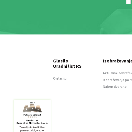
Glasilo
Izobraževanj
Uradni list RS
Aktualna izobraže
O glasilu
Izobraževanja po 
Najem dvorane