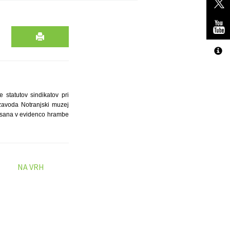
 statutov sindikatov pri
 zavoda Notranjski muzej
pisana v evidenco hrambe
NA VRH