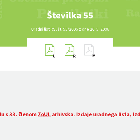
Številka 55
Uradni list RS, št. 55/2006 z dne 26. 5. 2006
du s 33. členom
ZoUL
arhivska. Izdaje uradnega lista, iz