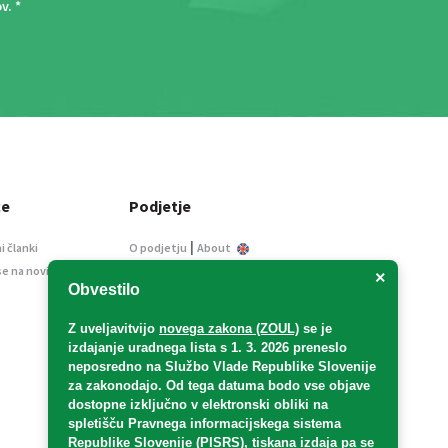
ov
. *
ce
Podjetje
|
i članki
O podjetju
About
se na novice
Kontakt
×
Obvestilo
Informacije javnega
značaja
Z uveljavitvijo
novega zakona (ZOUL)
se je
Oglaševanje
izdajanje uradnega lista s 1. 3. 2026 preneslo
Splošni pogoji
neposredno
na Službo Vlade Republike Slovenije
Izjava o varstvu osebnih
za zakonodajo
. Od tega datuma bodo vse objave
podatkov
dostopne izključno v elektronski obliki na
spletišču Pravnega informacijskega sistema
E-dražbe
Republike Slovenije (PISRS), tiskana izdaja pa se