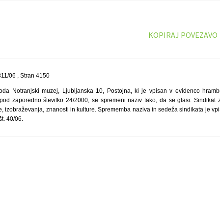
KOPIRAJ POVEZAVO
11/06 , Stran 4150
oda Notranjski muzej, Ljubljanska 10, Postojna, ki je vpisan v evidenco hrambe
pod zaporedno številko 24/2000, se spremeni naziv tako, da se glasi: Sindikat
je, izobraževanja, znanosti in kulture. Sprememba naziva in sedeža sindikata je v
t. 40/06.