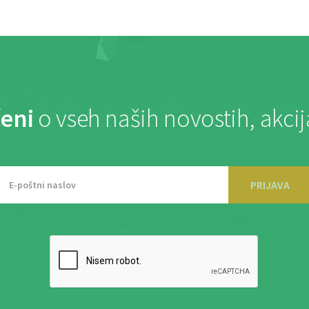
eni
o vseh naših novostih, akci
PRIJAVA