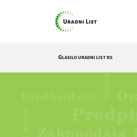
G
LASILO URADNI LIST RS