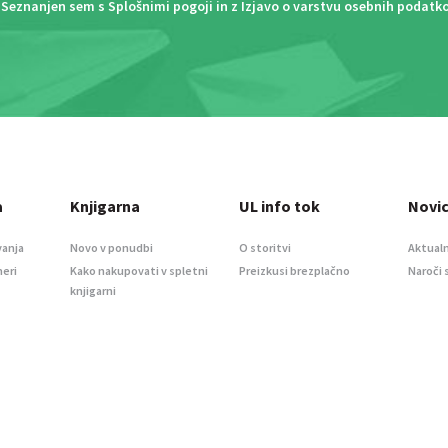
Seznanjen sem s
Splošnimi pogoji
in z
Izjavo o varstvu osebnih podatk
a
Knjigarna
UL info tok
Novi
vanja
Novo v ponudbi
O storitvi
Aktualn
meri
Kako nakupovati v spletni
Preizkusi brezplačno
Naroči 
knjigarni