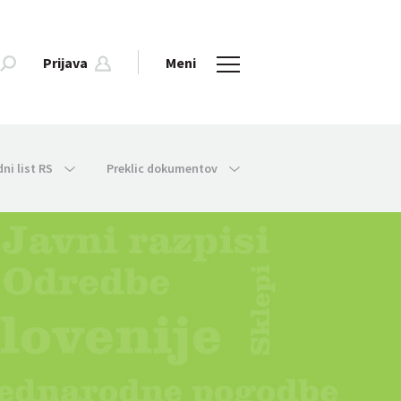
Prijava
Meni
dni list RS
Preklic dokumentov