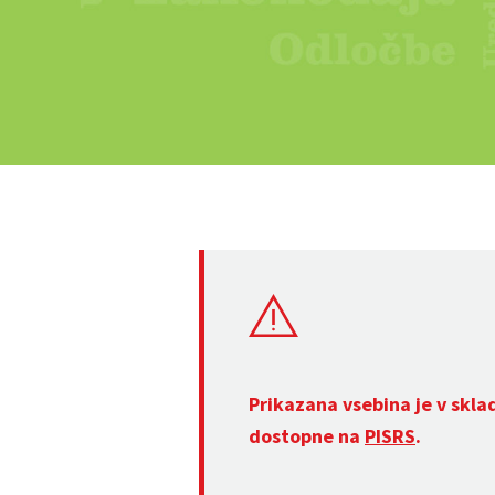
Prikazana vsebina je v skla
dostopne na
PISRS
.