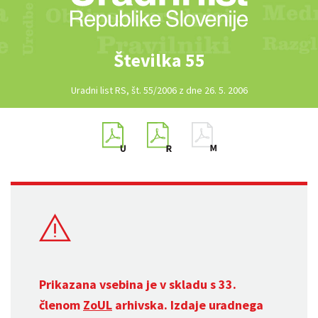
Številka 55
Uradni list RS, št. 55/2006 z dne 26. 5. 2006
Prikazana vsebina je v skladu s 33.
členom
ZoUL
arhivska. Izdaje uradnega