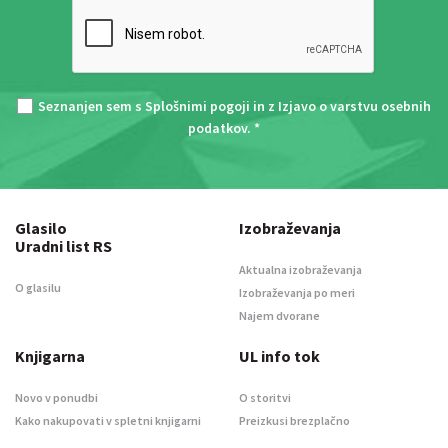
Seznanjen sem s
Splošnimi pogoji
in z
Izjavo o varstvu osebnih
podatkov
. *
Glasilo
Izobraževanja
Uradni list RS
Aktualna izobraževanja
O glasilu
Izobraževanja po meri
Najem dvorane
Knjigarna
UL info tok
Novo v ponudbi
O storitvi
Kako nakupovati v spletni knjigarni
Preizkusi brezplačno