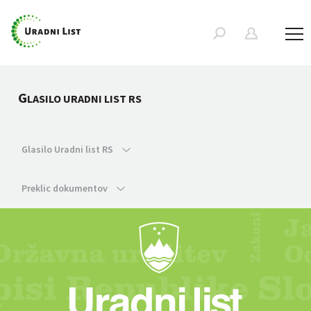
G
LASILO URADNI LIST RS
Glasilo Uradni list RS
Preklic dokumentov