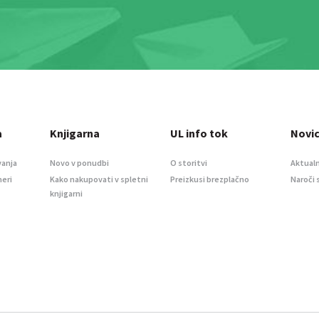
a
Knjigarna
UL info tok
Novi
vanja
Novo v ponudbi
O storitvi
Aktualn
meri
Kako nakupovati v spletni
Preizkusi brezplačno
Naroči 
knjigarni