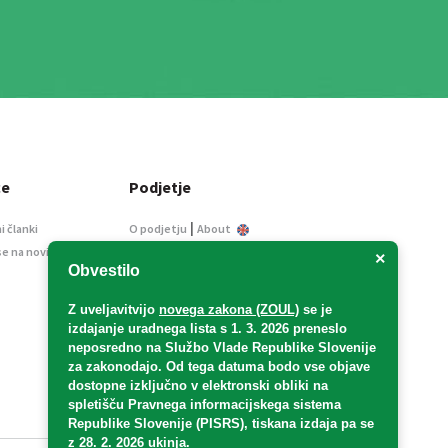
ce
Podjetje
|
i članki
O podjetju
About
se na novice
Kontakt
×
Obvestilo
Informacije javnega
značaja
Z uveljavitvijo
novega zakona (ZOUL)
se je
Oglaševanje
izdajanje uradnega lista s 1. 3. 2026 preneslo
Splošni pogoji
neposredno
na Službo Vlade Republike Slovenije
Izjava o varstvu osebnih
za zakonodajo
. Od tega datuma bodo vse objave
podatkov
dostopne izključno v elektronski obliki na
spletišču Pravnega informacijskega sistema
E-dražbe
Republike Slovenije (PISRS), tiskana izdaja pa se
z 28. 2. 2026 ukinja.