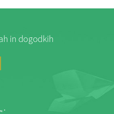
jah in dogodkih
ov
. *