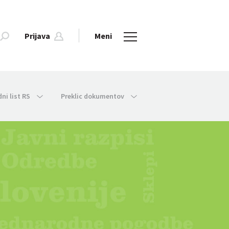
Prijava
Meni
dni list RS
Preklic dokumentov