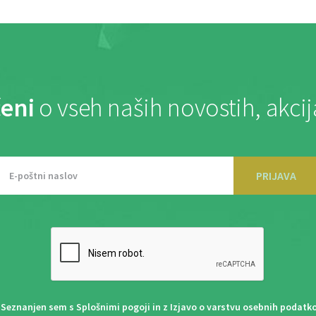
eni
o vseh naših novostih, akci
PRIJAVA
Seznanjen sem s
Splošnimi pogoji
in z
Izjavo o varstvu osebnih podatk