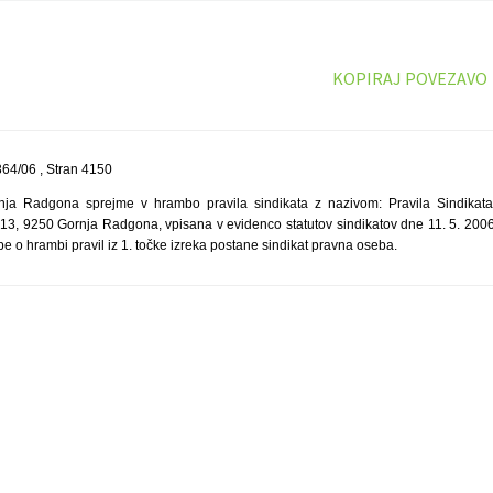
KOPIRAJ POVEZAVO
64/06 , Stran 4150
ja Radgona sprejme v hrambo pravila sindikata z nazivom: Pravila Sindika
13, 9250 Gornja Radgona, vpisana v evidenco statutov sindikatov dne 11. 5. 200
e o hrambi pravil iz 1. točke izreka postane sindikat pravna oseba.