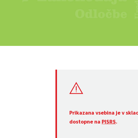
Prikazana vsebina je v skla
dostopne na
PISRS
.