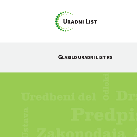
G
LASILO URADNI LIST RS