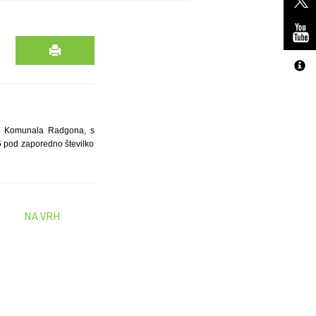
ta Komunala Radgona, s
6 pod zaporedno številko
NA VRH