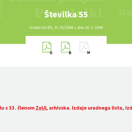
Številka 55
Uradni list RS, št. 55/2006 z dne 26. 5. 2006
du s 33. členom
ZoUL
arhivska. Izdaje uradnega lista, iz