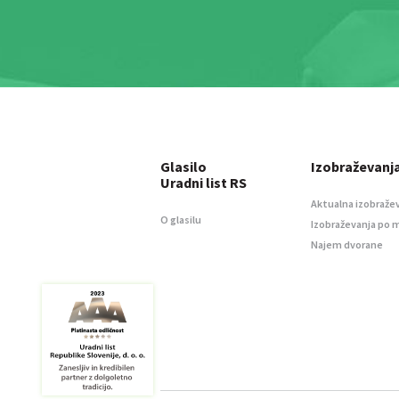
Glasilo
Izobraževanj
Uradni list RS
Aktualna izobraže
O glasilu
Izobraževanja po 
Najem dvorane