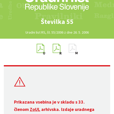
Številka 55
Uradni list RS, št. 55/2006 z dne 26. 5. 2006
Prikazana vsebina je v skladu s 33.
členom
ZoUL
arhivska. Izdaje uradnega