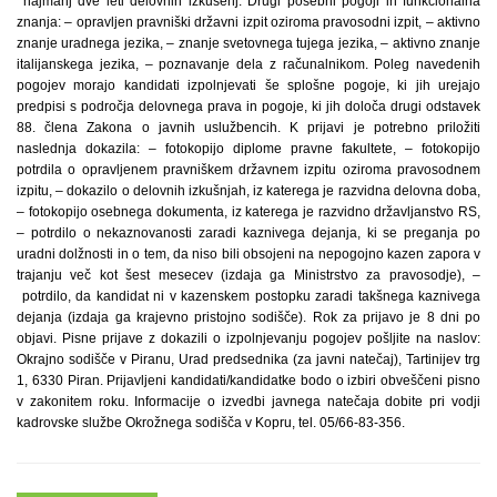
najmanj dve leti delovnih izkušenj. Drugi posebni pogoji in funkcionalna
znanja: – opravljen pravniški državni izpit oziroma pravosodni izpit, – aktivno
znanje uradnega jezika, – znanje svetovnega tujega jezika, – aktivno znanje
italijanskega jezika, – poznavanje dela z računalnikom. Poleg navedenih
pogojev morajo kandidati izpolnjevati še splošne pogoje, ki jih urejajo
predpisi s področja delovnega prava in pogoje, ki jih določa drugi odstavek
88. člena Zakona o javnih uslužbencih. K prijavi je potrebno priložiti
naslednja dokazila: – fotokopijo diplome pravne fakultete, – fotokopijo
potrdila o opravljenem pravniškem državnem izpitu oziroma pravosodnem
izpitu, – dokazilo o delovnih izkušnjah, iz katerega je razvidna delovna doba,
– fotokopijo osebnega dokumenta, iz katerega je razvidno državljanstvo RS,
– potrdilo o nekaznovanosti zaradi kaznivega dejanja, ki se preganja po
uradni dolžnosti in o tem, da niso bili obsojeni na nepogojno kazen zapora v
trajanju več kot šest mesecev (izdaja ga Ministrstvo za pravosodje), –
potrdilo, da kandidat ni v kazenskem postopku zaradi takšnega kaznivega
dejanja (izdaja ga krajevno pristojno sodišče). Rok za prijavo je 8 dni po
objavi. Pisne prijave z dokazili o izpolnjevanju pogojev pošljite na naslov:
Okrajno sodišče v Piranu, Urad predsednika (za javni natečaj), Tartinijev trg
1, 6330 Piran. Prijavljeni kandidati/kandidatke bodo o izbiri obveščeni pisno
v zakonitem roku. Informacije o izvedbi javnega natečaja dobite pri vodji
kadrovske službe Okrožnega sodišča v Kopru, tel. 05/66-83-356.