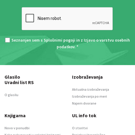
Seznanjen sem s
Splošnimi pogoji
in z
Izjavo o varstvu osebnih
podatkov
. *
Glasilo
Izobraževanja
Uradni list RS
Aktualna izobraževanja
O glasilu
Izobraževanja po meri
Najem dvorane
Knjigarna
UL info tok
Novo v ponudbi
O storitvi
Kako nakupovati v spletni knjigarni
Preizkusi brezplačno