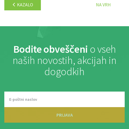
KAZALO
NA VRH
Bodite obveščeni
o vseh
naših novostih, akcijah in
dogodkih
PRIJAVA