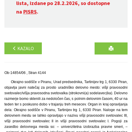
lista, izdane po 28.2.2026, so dostopne
na
PISRS
.
KAZALO
Ob-14854/06 , Stran 4144
Okrajno sodišče v Piranu, Urad predsednika, Tartinijev trg 1, 6330 Piran,
objavlja javni natečaj za prosto uradniško delovno mesto: višji pravosodni
svetovalec/višja pravosodna svetovalka (strokovni(a) sodelavec(ka). Delovno
razmerje bomo sklenili za nedoločen čas, s polnim delovnim časom, 40 ur na
teden ter s poskusno dobo v trajanju treh mesecev. Organ in kraj opravljanja
dela: Okrajno sodišče v Piranu, Tartinijev trg 1, 6330 Piran. Naloge na tem
delovnem mestu se lahko opravljajo v nazivu višji pravosodni svetovalec III,
višji pravosodni svetovalec II in višji pravosodni svetovalec I. Pogoji za
zasedbo delovnega mesta so: – univerzitetna izobrazba pravne smeri, –