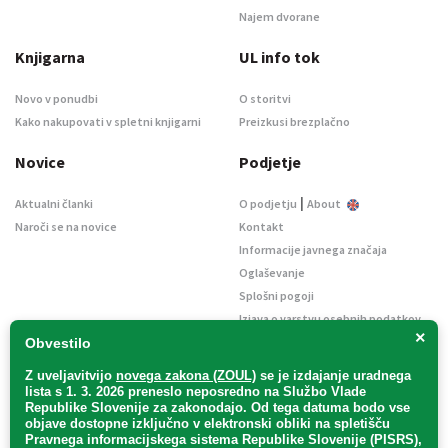
Najem dvorane
Knjigarna
UL info tok
Novo v ponudbi
O storitvi
Kako nakupovati v spletni knjigarni
Preizkusi brezplačno
Novice
Podjetje
|
Aktualni članki
O podjetju
About
Naroči se na novice
Kontakt
Informacije javnega značaja
Oglaševanje
Splošni pogoji
Izjava o varstvu osebnih podatkov
×
E-dražbe
Obvestilo
Z uveljavitvijo
novega zakona (ZOUL)
se je
izdajanje uradnega
lista s 1. 3. 2026 preneslo
neposredno
na Službo Vlade
Republike Slovenije za zakonodajo
. Od tega datuma bodo vse
objave dostopne izključno v elektronski obliki na spletišču
Pravnega informacijskega sistema Republike Slovenije (PISRS),