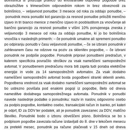
Bolnišnica si pridržuje pravico do enostranske odpovedi pogodbe brez
obrazložitve s trimesečnim odpovednim rokom in brez obveznosti za
bolnišnico, – veljavnost ponudbe: 3 mesece od roka za oddajo ponudbe, –
ponudnik mora ponudbi kot garancijo za resnost ponudbe priložiti menično
izjavo in tri bianco menice z menično izjavo in pooblastilom za vnovčenje ali
bančno garancijo za resnost ponudbe v višini 10% ponujenega zneska z
veljavnostjo 3 mesece od roka za oddajo ponudbe, ki jo bo bolnišnica
vnovčila v naslednjih primerih: – če ponudnik umakne ali spremeni ponudbo
po odpiranju ponudb v času veljavnosti ponudbe, – če se izbrani ponudnik v
zahtevanem času ne odzove na poziv za sklenitev pogodbe, – če izbrani
ponudnik ne podpiše pogodbe. Ponudnik pripravi ponudbeni predračun, v
katerem specificira povračilo stroškov za vsak nameščeni samopostrežni
avtomat. V ponudbenem predračunu mora biti zajeta tudi poraba električne
energije in vode za 14 samopostrežnih avtomatov. Za vsak dodatno
nameščeni samopostrežni avtomat bosta pogodbeni stranki sklenili aneks.
Pogodbena vrednost za vsak dodatno nameščeni samopostrežni avtomat se
bo ustrezno povišala pod enakimi pogoji iz pogodbe, šteto od dneva
namestitve dodatnega samopostrežnega avtomata. Ponudnik v ponudbi
navede naslednje podatke o ponudniku: naziv in naslov, odgovorno osebo
za podpis pogodbe, kontaktno osebo, transakcijski račun in banko, pri kateri
je odprt, ID za DDV ter podatek, ali je ponudnik zavezanec za DDV, matično
številko. Ponudniki bodo o izboru obveščeni pisno. Bolnišnica se bo s
podpisom pogodbe zavezala račune izstavljati do 8. dne v tekočem mesecu
za pretekli mesec, ponudnik pa račune plačevati v 15 dneh od dneva