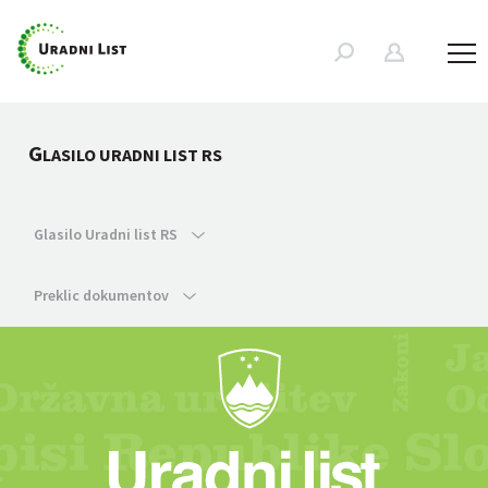
G
LASILO URADNI LIST RS
Glasilo Uradni list RS
Preklic dokumentov