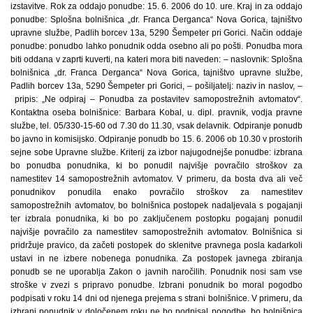
izstavitve. Rok za oddajo ponudbe: 15. 6. 2006 do 10. ure. Kraj in za oddajo
ponudbe: Splošna bolnišnica „dr. Franca Derganca“ Nova Gorica, tajništvo
upravne službe, Padlih borcev 13a, 5290 Šempeter pri Gorici. Način oddaje
ponudbe: ponudbo lahko ponudnik odda osebno ali po pošti. Ponudba mora
biti oddana v zaprti kuverti, na kateri mora biti naveden: – naslovnik: Splošna
bolnišnica „dr. Franca Derganca“ Nova Gorica, tajništvo upravne službe,
Padlih borcev 13a, 5290 Šempeter pri Gorici, – pošiljatelj: naziv in naslov, –
pripis: „Ne odpiraj – Ponudba za postavitev samopostrežnih avtomatov“.
Kontaktna oseba bolnišnice: Barbara Kobal, u. dipl. pravnik, vodja pravne
službe, tel. 05/330-15-60 od 7.30 do 11.30, vsak delavnik. Odpiranje ponudb
bo javno in komisijsko. Odpiranje ponudb bo 15. 6. 2006 ob 10.30 v prostorih
sejne sobe Upravne službe. Kriterij za izbor najugodnejše ponudbe: izbrana
bo ponudba ponudnika, ki bo ponudil najvišje povračilo stroškov za
namestitev 14 samopostrežnih avtomatov. V primeru, da bosta dva ali več
ponudnikov ponudila enako povračilo stroškov za namestitev
samopostrežnih avtomatov, bo bolnišnica postopek nadaljevala s pogajanji
ter izbrala ponudnika, ki bo po zaključenem postopku pogajanj ponudil
najvišje povračilo za namestitev samopostrežnih avtomatov. Bolnišnica si
pridržuje pravico, da začeti postopek do sklenitve pravnega posla kadarkoli
ustavi in ne izbere nobenega ponudnika. Za postopek javnega zbiranja
ponudb se ne uporablja Zakon o javnih naročilih. Ponudnik nosi sam vse
stroške v zvezi s pripravo ponudbe. Izbrani ponudnik bo moral pogodbo
podpisati v roku 14 dni od njenega prejema s strani bolnišnice. V primeru, da
izbrani ponudnik v določenem roku ne bo podpisal pogodbe, bo bolnišnica