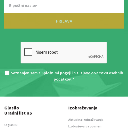
PRIJAVA
Seznanjen sem s
Splošnimi pogoji
in z
Izjavo o varstvu osebnih
podatkov
. *
Glasilo
Izobraževanja
Uradni list RS
Aktualna izobraževanja
O glasilu
Izobraževanja po meri