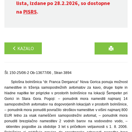
lista, izdane po 28.2.2026, so dostopne
na
PISRS
.
KAZALO
Št. 150-25/06-2 Ob-13677/06 , Stran 3894
Splošna bolnišnica “dr. Franca Derganca“ Nova Gorica ponuja možnost
namestitve in trženja samopostrežnih avtomatov za kavo, druge tople in
hladne napitke ter prigrizke v prostorih bolnišnice na lokaciji Šempeter pri
Gorici in Stara Gora. Pogoji: – ponudnik mora namestiti najmanj 14
samopostrežnih avtomatov na dogovorjenih lokacijah v prostorih bolnišnice,
– ponudnik mora ponuditi povračilo stroškov namestitve v višini najmanj 800
EUR letno za vsak nameščeni samopostrežni avtomat, – ponudnik mora
ponuditi brezplačno namestitev 2 vodnih barov na vodovodno vodo, –
sklenitev pogodbe za obdobje 3 let s pričetkom veljavnosti s 1. 8. 2006.