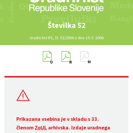
Številka 52
Uradni list RS, št. 52/2006 z dne 19. 5. 2006
Prikazana vsebina je v skladu s 33.
členom
ZoUL
arhivska. Izdaje uradnega