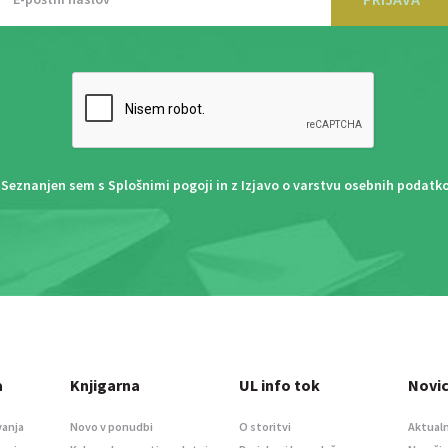
Seznanjen sem s
Splošnimi pogoji
in z
Izjavo o varstvu osebnih podatk
a
Knjigarna
UL info tok
Novi
vanja
Novo v ponudbi
O storitvi
Aktualn