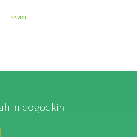
NA VRH
jah in dogodkih