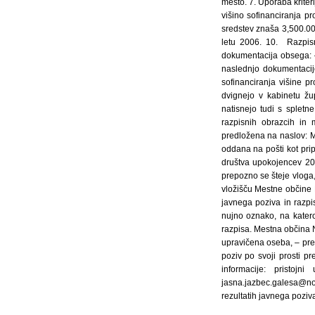
mesto. 7. Uporaba kriter
višino sofinanciranja p
sredstev znaša 3,500.00
letu 2006. 10. Razpisn
dokumentacija obsega: – 
naslednjo dokumentacij
sofinanciranja višine 
dvignejo v kabinetu žu
natisnejo tudi s splet
razpisnih obrazcih in 
predložena na naslov: 
oddana na pošti kot prip
društva upokojencev 200
prepozno se šteje vloga,
vložišču Mestne občine 
javnega poziva in razp
nujno oznako, na katero
razpisa. Mestna občina N
upravičena oseba, – pre
poziv po svoji prosti pr
informacije: pristoj
jasna.jazbec.galesa@no
rezultatih javnega pozi