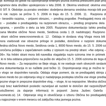
ije: komisija bo glede na izpolnjevanje kriterijev poziva ocenila predloženi plan pr
rogramov dela društev upokojencev v letu 2006. 8. Okvirna vrednost: okvirna vred
0 SIT. 9. Obdobje za porabo sredstev: dodeljena denarna sredstva morajo biti p
i rok: razpis se prične 5. 5. 2006 in traja do 15. 5. 2006. 11. Razpisna 
besedilo razpisa, – prijavni obrazec, – predlog pogodbe. Predlagatelj mora ob pr
o: – podatke o predlagatelju na razpisnem obrazcu, – predlog programa dela 
programa, – poročilo o delu za leto 2005. Razpisno dokumentacijo lahko predlag
pana Mestne občine Novo mesto, Seidlova cesta 1 (II. nadstropje). Razpisno
ne strani občine www.novomesto.si. 12. Oddaja in dostava vlog Vloga mora biti 
mora vsebovati vse obvezne priloge in podatke, določene v razpisni dokumen
Mestna občina Novo mesto, Seidlova cesta 1, 8000 Novo mesto, do 15. 5. 2006 oz
oročena pošiljka v zapečatenem ovitku z izpisom na prednji strani: »Ne odpiraj –
6«. Na hrbtni strani mora biti navedba vlagatelja naziv oziroma ime in priimek v
 ki ni bila oddana priporočeno na pošto do vključno 15. 5. 2006 oziroma do tega 
Novo mesto. – Za nepopolno se šteje vloga, ki ne vsebuje vseh obveznih sestavin,
isna dokumentacija in so naštete pod točko 11. Dopolnjevanje vlog je možno le 
 vlogo se dopolnitev nanaša. Oddaja vloge pomeni, da se predlagatelj strinja z v
ovo mesto bo po odpiranju vlog iz nadaljnjega postopka izločila vse vloge predlagate
pozne vloge in prepozne dopolnitve vlog, – vloge, ki so nepopolne. Mestna občin
esoji brez kakršnihkoli posledic razveljavi ali razdeli le določen del razpoložlji
ni uslužbenec za dajanje informacij in pojasnil: Jasna Jazbec Galeša (t
vomesto.si). 14. Odpiranje vlog in obveščanje o izboru Občina bo predlagatelj
va najpozneje v enem mesecu od zaključka roka javnega poziva.