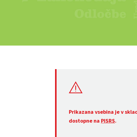
Prikazana vsebina je v skla
dostopne na
PISRS
.