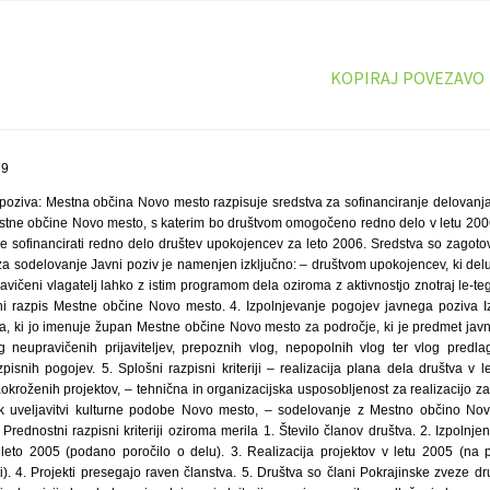
KOPIRAJ POVEZAVO
79
poziva: Mestna občina Novo mesto razpisuje sredstva za sofinanciranje delovanja
tne občine Novo mesto, s katerim bo društvom omogočeno redno delo v letu 2006.
 sofinancirati redno delo društev upokojencev za leto 2006. Sredstva so zagoto
 za sodelovanje Javni poziv je namenjen izključno: – društvom upokojencev, ki de
vičeni vlagatelj lahko z istim programom dela oziroma z aktivnostjo znotraj le-t
vni razpis Mestne občine Novo mesto. 4. Izpolnjevanje pogojev javnega poziva I
ija, ki jo imenuje župan Mestne občine Novo mesto za področje, ki je predmet jav
 neupravičenih prijaviteljev, prepoznih vlog, nepopolnih vlog ter vlog predlag
zpisnih pogojev. 5. Splošni razpisni kriteriji – realizacija plana dela društva v
aokroženih projektov, – tehnična in organizacijska usposobljenost za realizacijo 
o k uveljavitvi kulturne podobe Novo mesto, – sodelovanje z Mestno občino Nov
Prednostni razpisni kriteriji oziroma merila 1. Število članov društva. 2. Izpoln
eto 2005 (podano poročilo o delu). 3. Realizacija projektov v letu 2005 (na p
sti). 4. Projekti presegajo raven članstva. 5. Društva so člani Pokrajinske zveze