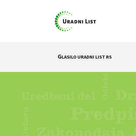
G
LASILO URADNI LIST RS