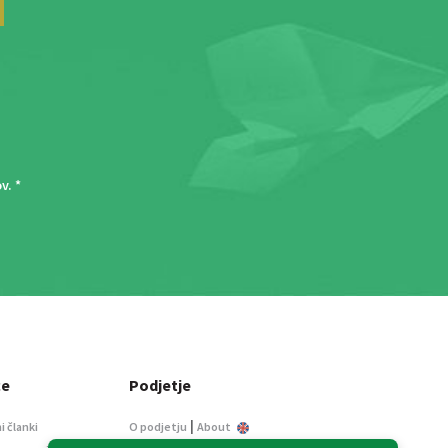
ov
. *
ce
Podjetje
|
i članki
O podjetju
About