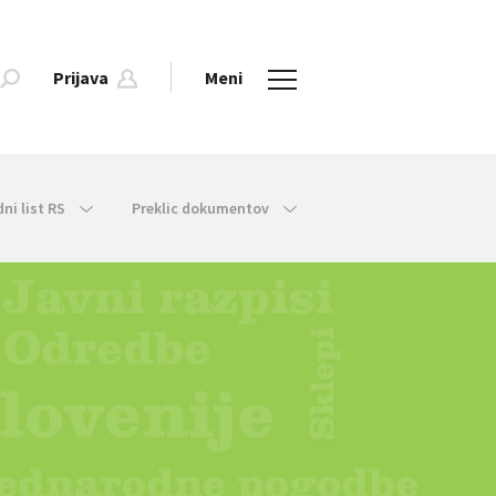
Prijava
Meni
dni list RS
Preklic dokumentov