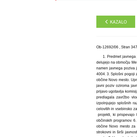
KAZALO
Ob-12692/06 , Stran 34
1. Predmet javnega 
delujejo na območju Mes
namen javnega poziva je
4004. 3. Splošni pogoji
občine Novo mesto. Upra
javni poziv oziroma ja
prijavo ugotavlja komis
predlagala zavržbo vlog
izpolnjujejo splošnih ra
celovitih in vsebinsko z
projekti, ki prispevaj
občinskih programov. 6. 
občine Novo mesto za l
strokovni in širši javno