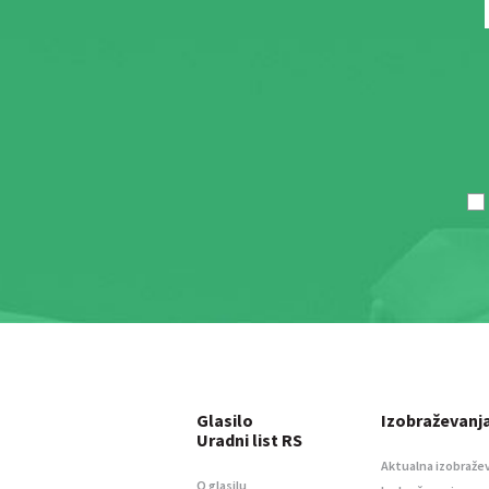
Glasilo
Izobraževanj
Uradni list RS
Aktualna izobraže
O glasilu