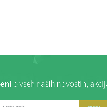
eni
o vseh naših novostih, akci
PRIJAVA