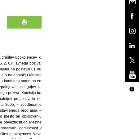
 društev upokojencev, ki
 2. Cilj javnega poziva:
vljena na postavki 01 08
lujejo na območju Mestne
ega kandidira samo na en
zpolnjevanje pogojev za
nega poziva. Komisija bo
ateljev projektov, ki ne
 letu 2005, – spodbujanje
zastavljenega programa, –
o mesto pri oblikovanju
jene obveznosti do Mestne
rireditvah, odmevnost v
 društev upokojencev Novo