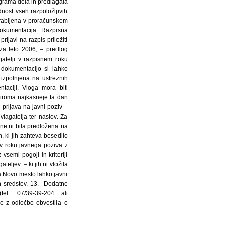
ograma dela in predlagala
nost vseh razpoložljivih
orabljena v proračunskem
dokumentacija. Razpisna
ijavi na razpis priložiti
za leto 2006, – predlog
atelji v razpisnem roku
 dokumentacijo si lahko
izpolnjena na ustreznih
taciji. Vloga mora biti
iroma najkasneje ta dan
 prijava na javni poziv –
lagatelja ter naslov. Za
dne ni bila predložena na
 ki jih zahteva besedilo
v roku javnega poziva z
semi pogoji in kriteriji
ljev: – ki jih ni vložila
a Novo mesto lahko javni
vih sredstev. 13. Dodatne
el.: 07/39-39-204 ali
e z odločbo obvestila o