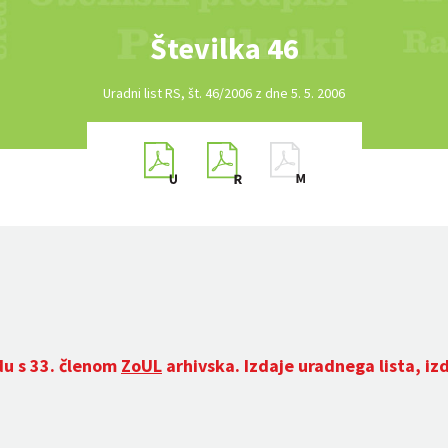
Številka 46
Uradni list RS, št. 46/2006 z dne 5. 5. 2006
du s 33. členom
ZoUL
arhivska. Izdaje uradnega lista, iz