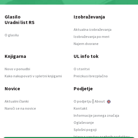
Glasilo
Izobraževanja
Uradni list RS
Aktualna izobraževanja
O glasilu
Izobraževanja po meri
Najem dvorane
Knjigarna
UL info tok
Novo v ponudbi
O storitvi
Kako nakupovati v spletni knjigarni
Preizkusi brezplačno
Novice
Podjetje
|
Aktualni članki
O podjetju
About
Naroči se na novice
Kontakt
Informacije javnega značaja
Oglaševanje
Splošni pogoji
Izjava o varstvu osebnih podatkov