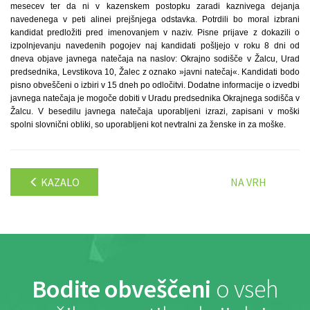
mesecev ter da ni v kazenskem postopku zaradi kaznivega dejanja
navedenega v peti alinei prejšnjega odstavka. Potrdili bo moral izbrani
kandidat predložiti pred imenovanjem v naziv. Pisne prijave z dokazili o
izpolnjevanju navedenih pogojev naj kandidati pošljejo v roku 8 dni od
dneva objave javnega natečaja na naslov: Okrajno sodišče v Žalcu, Urad
predsednika, Levstikova 10, Žalec z oznako »javni natečaj«. Kandidati bodo
pisno obveščeni o izbiri v 15 dneh po odločitvi. Dodatne informacije o izvedbi
javnega natečaja je mogoče dobiti v Uradu predsednika Okrajnega sodišča v
Žalcu. V besedilu javnega natečaja uporabljeni izrazi, zapisani v moški
spolni slovnični obliki, so uporabljeni kot nevtralni za ženske in za moške.
KAZALO
NA VRH
Bodite obveščeni
o vseh