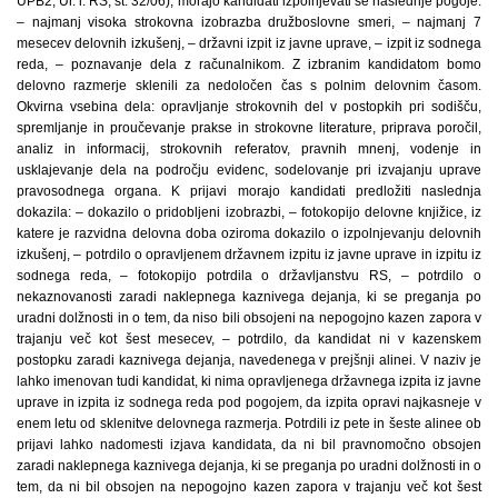
UPB2, Ur. l. RS, št. 32/06), morajo kandidati izpolnjevati še naslednje pogoje:
– najmanj visoka strokovna izobrazba družboslovne smeri, – najmanj 7
mesecev delovnih izkušenj, – državni izpit iz javne uprave, – izpit iz sodnega
reda, – poznavanje dela z računalnikom. Z izbranim kandidatom bomo
delovno razmerje sklenili za nedoločen čas s polnim delovnim časom.
Okvirna vsebina dela: opravljanje strokovnih del v postopkih pri sodišču,
spremljanje in proučevanje prakse in strokovne literature, priprava poročil,
analiz in informacij, strokovnih referatov, pravnih mnenj, vodenje in
usklajevanje dela na področju evidenc, sodelovanje pri izvajanju uprave
pravosodnega organa. K prijavi morajo kandidati predložiti naslednja
dokazila: – dokazilo o pridobljeni izobrazbi, – fotokopijo delovne knjižice, iz
katere je razvidna delovna doba oziroma dokazilo o izpolnjevanju delovnih
izkušenj, – potrdilo o opravljenem državnem izpitu iz javne uprave in izpitu iz
sodnega reda, – fotokopijo potrdila o državljanstvu RS, – potrdilo o
nekaznovanosti zaradi naklepnega kaznivega dejanja, ki se preganja po
uradni dolžnosti in o tem, da niso bili obsojeni na nepogojno kazen zapora v
trajanju več kot šest mesecev, – potrdilo, da kandidat ni v kazenskem
postopku zaradi kaznivega dejanja, navedenega v prejšnji alinei. V naziv je
lahko imenovan tudi kandidat, ki nima opravljenega državnega izpita iz javne
uprave in izpita iz sodnega reda pod pogojem, da izpita opravi najkasneje v
enem letu od sklenitve delovnega razmerja. Potrdili iz pete in šeste alinee ob
prijavi lahko nadomesti izjava kandidata, da ni bil pravnomočno obsojen
zaradi naklepnega kaznivega dejanja, ki se preganja po uradni dolžnosti in o
tem, da ni bil obsojen na nepogojno kazen zapora v trajanju več kot šest