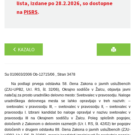
lista, izdane po 28.2.2026, so dostopne
na
PISRS
.
KAZALO
Su 010603/2006 Ob-12715/06 , Stran 3478
Na podlagi prvega odstavka 58. člena Zakona o javnih uslužbencih
(ZJU-UPB2, Ur.l. RS, št. 32/06), Okrajno sodišče v Žalcu, objavlja javni
natečaj za prosto uradniško delovno mesto: Svetovalec v pravosodju. Naloge
uradniškega delovnega mesta se lahko opravljajo v treh nazivih: –
svetovalec v pravosodju III, – svetovalec v pravosodju II, – svetovalec v
pravosodju I. Izbrani kandidat bo naloge opravljal v nazivu svetovalec v
pravosodju III na Okrajnem sodišču v Žalcu. Poleg splošnih pogojev,
določenih z Zakonom o delovnim razmerjih (Ur. l. RS, št. 42/02) ter pogojev
določenih v drugem odstavku 88. člena Zakona o javnih uslužbencih (ZJU-