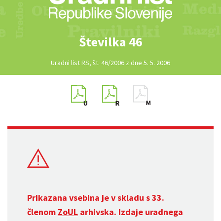
Številka 46
Uradni list RS, št. 46/2006 z dne 5. 5. 2006
Prikazana vsebina je v skladu s 33.
členom
ZoUL
arhivska. Izdaje uradnega