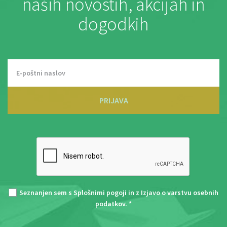
naših novostih, akcijah in
dogodkih
PRIJAVA
Seznanjen sem s
Splošnimi pogoji
in z
Izjavo o varstvu osebnih
podatkov
. *