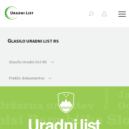
G
LASILO URADNI LIST RS
Glasilo Uradni list RS
Preklic dokumentov