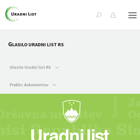
G
LASILO URADNI LIST RS
Glasilo Uradni list RS
Preklic dokumentov