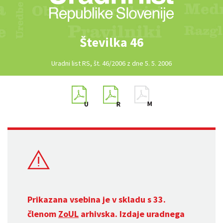
Številka 46
Uradni list RS, št. 46/2006 z dne 5. 5. 2006
Prikazana vsebina je v skladu s 33.
členom
ZoUL
arhivska. Izdaje uradnega