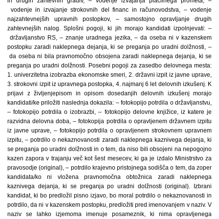
in drugih zahtevnih gradiv, – vodenje izvajanja plačilnega prometa, –
vodenje in izvajanje strokovnih del financ in računovodstva, – vodenje
najzahtevnejših upravnih postopkov, – samostojno opravljanje drugih
zahtevnejših nalog. Splošni pogoji, ki jih morajo kandidati izpolnjevati: –
državljanstvo RS, – znanje uradnega jezika, – da oseba ni v kazenskem
postopku zaradi naklepnega dejanja, ki se preganja po uradni dolžnosti, –
da oseba ni bila pravnomočno obsojena zaradi naklepnega dejanja, ki se
preganja po uradni dolžnosti. Posebni pogoji za zasedbo delovnega mesta:
1. univerzitetna izobrazba ekonomske smeri, 2. državni izpit iz javne uprave,
3. strokovni izpit iz upravnega postopka, 4. najmanj 6 let delovnih izkušenj. K
prijavi z življenjepisom in opisom dosedanjih delovnih izkušenj morajo
kandidati/ke priložiti naslednja dokazila: – fotokopijo potrdila o državljanstvu,
– fotokopijo potrdila o izobrazbi, – fotokopijo delovne knjižice, iz katere je
razvidna delovna doba, – fotokopija potrdila o opravljenem državnem izpitu
iz javne uprave, – fotokopijo potrdila o opravljenem strokovnem upravnem
izpitu, – potrdilo o nekaznovanosti zaradi naklepnega kaznivega dejanja, ki
se preganja po uradni dolžnosti in o tem, da niso bili obsojeni na nepogojno
kazen zapora v trajanju več kot šest mesecev, ki ga je izdalo Ministrstvo za
pravosodje (original), – potrdilo krajevno pristojnega sodišča o tem, da zoper
kandidata/ko ni vložena pravnomočna obtožnica zaradi naklepnega
kaznivega dejanja, ki se preganja po uradni dolžnosti (original). Izbrani
kandidat, ki bo predložil pisno izjavo, bo moral potrdilo o nekaznovanosti in
potrdilo, da ni v kazenskem postopku, predložiti pred imenovanjem v naziv. V
naziv se lahko izjemoma imenuje posameznik, ki nima opravljenega