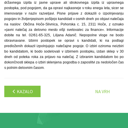
državnega izpita iz javne uprave ali strokovnega izpita iz upravnega
postopka, pod pogojem, da ga opravi najkasneje v roku enega leta, sicer se
imenovanje v naziv razveljavi. Pisne prijave z dokazili o izpolnjevanju
pogojev in življenjepisom pošljejo kandidati v osmih dneh po objavi natečaja
na naslov: Občina Hoče-Slivnica, Pohorska c. 15, 2311 Hoče, z oznako
»javni natečaj za delovno mesto višji svetovalec za finance«. Informacije
dobite na tel. 02/61-65-325, Liljana Adanič. Nepopolne vloge ne bodo
obravnavane. Izbirni postopek se opravi s kandidati, ki na podlagi
predloženih dokazil izpolnjujejo natečajne pogoje. O izbiri oziroma neizbiri
bo kandidatom, ki bodo sodelovali v izbirnem postopku, izdan sklep v 30
dneh od poteka roka za prijavo na natečaj. Z izbranim kandidatom bo po
dokončnosti sklepa o izbiri sklenjena pogodba o zaposlitvi za nedoločen čas
s polnim delovnim časom.
KAZALO
NA VRH