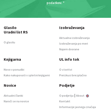
podatkov
. *
Glasilo
Izobraževanja
Uradni list RS
Aktualna izobraževanja
O glasilu
Izobraževanja po meri
Najem dvorane
Knjigarna
UL info tok
Novo v ponudbi
O storitvi
Kako nakupovati v spletni knjigarni
Preizkusi brezplačno
Novice
Podjetje
|
Aktualni članki
O podjetju
About
Naroči se na novice
Kontakt
Informacije javnega značaja