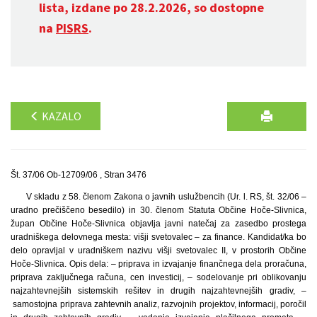
lista, izdane po 28.2.2026, so dostopne
na
PISRS
.
KAZALO
Št. 37/06 Ob-12709/06 , Stran 3476
V skladu z 58. členom Zakona o javnih uslužbencih (Ur. l. RS, št. 32/06 –
uradno prečiščeno besedilo) in 30. členom Statuta Občine Hoče-Slivnica,
župan Občine Hoče-Slivnica objavlja javni natečaj za zasedbo prostega
uradniškega delovnega mesta: višji svetovalec – za finance. Kandidat/ka bo
delo opravljal v uradniškem nazivu višji svetovalec II, v prostorih Občine
Hoče-Slivnica. Opis dela: – priprava in izvajanje finančnega dela proračuna,
priprava zaključnega računa, cen investicij, – sodelovanje pri oblikovanju
najzahtevnejših sistemskih rešitev in drugih najzahtevnejših gradiv, –
samostojna priprava zahtevnih analiz, razvojnih projektov, informacij, poročil