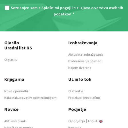
Seznanjen sem s
Splošnimi pogoji
in z
Izjavo o varstvu osebnih
podatkov
. *
Glasilo
Izobraževanja
Uradni list RS
Aktualna izobraževanja
O glasilu
Izobraževanja po meri
Najem dvorane
Knjigarna
UL info tok
Novo v ponudbi
O storitvi
Kako nakupovati v spletni knjigarni
Preizkusi brezplačno
Novice
Podjetje
|
Aktualni članki
O podjetju
About
Naroči se na novice
Kontakt