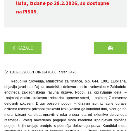
lista, izdane po 28.2.2026, so dostopne
na
PISRS
.
KAZALO
Št. 1101-33/2006/1 Ob-12470/06 , Stran 3470
Republika Slovenija, Ministrstvo za finance, p.p. 644, 1001 Ljubljana,
objavlja javni natečaj za uradniško delovno mesto svetovalec v Zakladnici
enotnega zakladniškega računa države. Pogoji za opravljanje dela: –
najmanj visoka strokovna izobrazba upravne smeri, – najmanj 7 mesecev
delovnih izkušenj. Drugi posebni pogoji: – državni izpit iz javne uprave
oziroma ustrezni priznani strokovni izpit (kolikor ga kandidat ima, sicer ga bo
moral izbrani kandidat opraviti v roku enega leta od sklenitve delovnega
razmerja). Poleg navedenih pogojev mora kandidat izpolnjevati splošne
pogoje, ki jih urejajo predpisi s področja delovnega prava. Kandidat mora