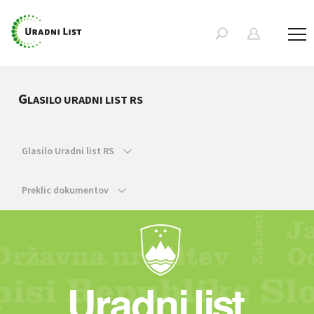
G
LASILO URADNI LIST RS
Glasilo Uradni list RS
Preklic dokumentov