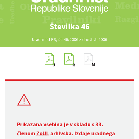
Številka 46
Uradni list RS, št. 46/2006 z dne 5. 5. 2006
Prikazana vsebina je v skladu s 33.
členom
ZoUL
arhivska. Izdaje uradnega