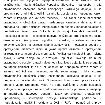
izpolnjevati tudi pogoja iz drugega odstavka 88. člena Zakona o javnih
uslužbencih: – da je državljan Republike Slovenije, – da oseba ni bila
pravnomočno obsojena zaradi naklepnega kaznivega dejanja, ki se
preganja po uradni dolžnosti in da ni bila obsojena na nepogojno kazen
zapora v trajanju več kot šest mesecev, – da zoper osebe ni vložena
pravnomočna obtožnica zaradi naklepnega kaznivega dejanja, ki se
preganja po uradni dolžnosti. Izpolnjevanje teh pogojev kandidat dokazuje s
predložitvijo pisne izjave. Dokazila, ki jih morajo kandidati predložiti: –
fotokopija diplome, – fotokopijo delovne knjižice ali drugo ustrezno pisno
dokumentacijo (na primer: pogodba o zaposlitvi) iz katere so razvidne
delovne izkušnje na ustrezni stopnji zahtevnosti, – fotokopija potrdila o
opravljenem državnem izpitu iz javne uprave oziroma o opravljenem
ustreznem priznanem strokovnem izpitu (kolikor ga kandidat ima), – pisna
izjava, v kateri izjavlja da je državljan Republike Slovenije, da ni bil
pravnomočno obsojen zaradi naklepnega kaznivega dejanja, ki se preganja
po uradni dolžnosti in da ni bil obsojen na nepogojno kazen zapora v
trajanju več kot šest mesecev, ter da zoper njega ni bila vložena
pravnomočna obtožnica zaradi naklepnega kaznivega dejanja, ki se
preganja po uradni dolžnosti. Obravnavali bomo samo pravočasne in
popolne vloge. Nepopolne vloge ne bodo uvrščene v izbirni postopek.
Naloge, ki se opravljajo na tem delovnem mestu so: – priprava, spremljanje
in analiziranje napovedi denarnih tokov po skupinah proračunskih
uporabnikov, – spremljanje pozicije zakladniškega podračuna, –
usklajevanje analitičnih evidenc z GKZ in UJP, – pomoč pri pripravi