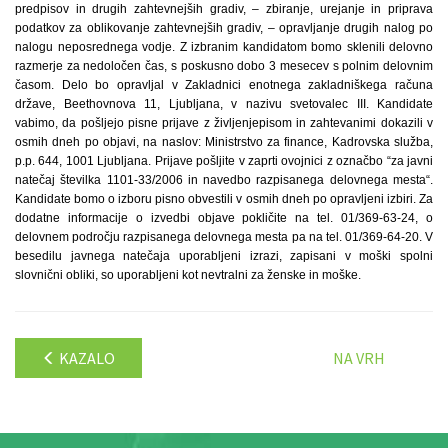
predpisov in drugih zahtevnejših gradiv, – zbiranje, urejanje in priprava
podatkov za oblikovanje zahtevnejših gradiv, – opravljanje drugih nalog po
nalogu neposrednega vodje. Z izbranim kandidatom bomo sklenili delovno
razmerje za nedoločen čas, s poskusno dobo 3 mesecev s polnim delovnim
časom. Delo bo opravljal v Zakladnici enotnega zakladniškega računa
države, Beethovnova 11, Ljubljana, v nazivu svetovalec III. Kandidate
vabimo, da pošljejo pisne prijave z življenjepisom in zahtevanimi dokazili v
osmih dneh po objavi, na naslov: Ministrstvo za finance, Kadrovska služba,
p.p. 644, 1001 Ljubljana. Prijave pošljite v zaprti ovojnici z označbo “za javni
natečaj številka 1101-33/2006 in navedbo razpisanega delovnega mesta“.
Kandidate bomo o izboru pisno obvestili v osmih dneh po opravljeni izbiri. Za
dodatne informacije o izvedbi objave pokličite na tel. 01/369-63-24, o
delovnem področju razpisanega delovnega mesta pa na tel. 01/369-64-20. V
besedilu javnega natečaja uporabljeni izrazi, zapisani v moški spolni
slovnični obliki, so uporabljeni kot nevtralni za ženske in moške.
KAZALO
NA VRH