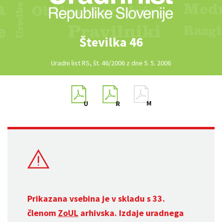
Številka 46
Uradni list RS, št. 46/2006 z dne 5. 5. 2006
Prikazana vsebina je v skladu s 33.
členom
ZoUL
arhivska. Izdaje uradnega