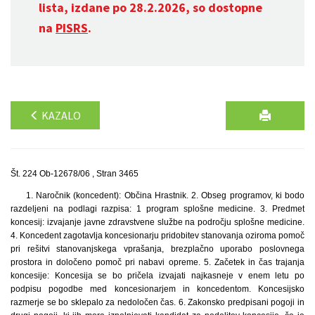
lista, izdane po 28.2.2026, so dostopne
na
PISRS
.
KAZALO
Št. 224 Ob-12678/06 , Stran 3465
1. Naročnik (koncedent): Občina Hrastnik. 2. Obseg programov, ki bodo
razdeljeni na podlagi razpisa: 1 program splošne medicine. 3. Predmet
koncesij: izvajanje javne zdravstvene službe na področju splošne medicine.
4. Koncedent zagotavlja koncesionarju pridobitev stanovanja oziroma pomoč
pri rešitvi stanovanjskega vprašanja, brezplačno uporabo poslovnega
prostora in določeno pomoč pri nabavi opreme. 5. Začetek in čas trajanja
koncesije: Koncesija se bo pričela izvajati najkasneje v enem letu po
podpisu pogodbe med koncesionarjem in koncedentom. Koncesijsko
razmerje se bo sklepalo za nedoločen čas. 6. Zakonsko predpisani pogoji in