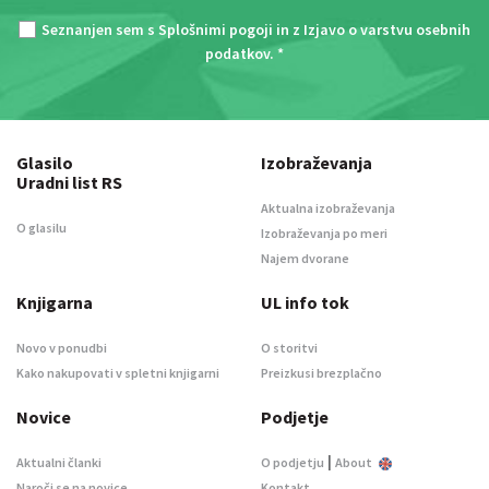
Seznanjen sem s
Splošnimi pogoji
in z
Izjavo o varstvu osebnih
podatkov
. *
Glasilo
Izobraževanja
Uradni list RS
Aktualna izobraževanja
O glasilu
Izobraževanja po meri
Najem dvorane
Knjigarna
UL info tok
Novo v ponudbi
O storitvi
Kako nakupovati v spletni knjigarni
Preizkusi brezplačno
Novice
Podjetje
|
Aktualni članki
O podjetju
About
Naroči se na novice
Kontakt