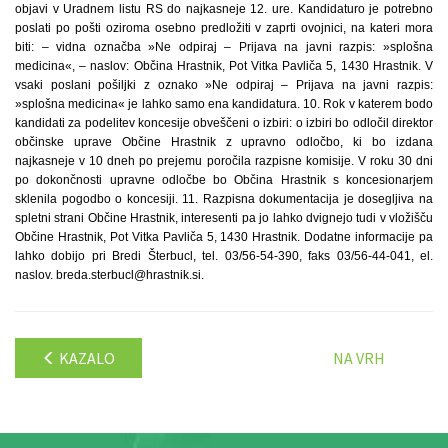
objavi v Uradnem listu RS do najkasneje 12. ure. Kandidaturo je potrebno
poslati po pošti oziroma osebno predložiti v zaprti ovojnici, na kateri mora
biti: – vidna označba »Ne odpiraj – Prijava na javni razpis: »splošna
medicina«, – naslov: Občina Hrastnik, Pot Vitka Pavliča 5, 1430 Hrastnik. V
vsaki poslani pošiljki z oznako »Ne odpiraj – Prijava na javni razpis:
»splošna medicina« je lahko samo ena kandidatura. 10. Rok v katerem bodo
kandidati za podelitev koncesije obveščeni o izbiri: o izbiri bo odločil direktor
občinske uprave Občine Hrastnik z upravno odločbo, ki bo izdana
najkasneje v 10 dneh po prejemu poročila razpisne komisije. V roku 30 dni
po dokončnosti upravne odločbe bo Občina Hrastnik s koncesionarjem
sklenila pogodbo o koncesiji. 11. Razpisna dokumentacija je dosegljiva na
spletni strani Občine Hrastnik, interesenti pa jo lahko dvignejo tudi v vložišču
Občine Hrastnik, Pot Vitka Pavliča 5, 1430 Hrastnik. Dodatne informacije pa
lahko dobijo pri Bredi Šterbucl, tel. 03/56-54-390, faks 03/56-44-041, el.
naslov. breda.sterbucl@hrastnik.si.
KAZALO
NA VRH