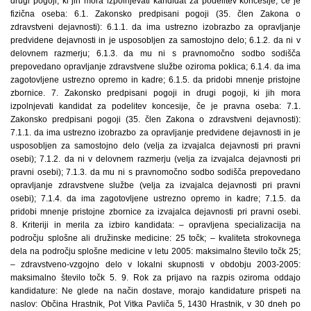
drugi pogoji, ki jih mora izpolnjevati kandidat za podelitev koncesije, če je
fizična oseba: 6.1. Zakonsko predpisani pogoji (35. člen Zakona o
zdravstveni dejavnosti): 6.1.1. da ima ustrezno izobrazbo za opravljanje
predvidene dejavnosti in je usposobljen za samostojno delo; 6.1.2. da ni v
delovnem razmerju; 6.1.3. da mu ni s pravnomočno sodbo sodišča
prepovedano opravljanje zdravstvene službe oziroma poklica; 6.1.4. da ima
zagotovljene ustrezno opremo in kadre; 6.1.5. da pridobi mnenje pristojne
zbornice. 7. Zakonsko predpisani pogoji in drugi pogoji, ki jih mora
izpolnjevati kandidat za podelitev koncesije, če je pravna oseba: 7.1.
Zakonsko predpisani pogoji (35. člen Zakona o zdravstveni dejavnosti):
7.1.1. da ima ustrezno izobrazbo za opravljanje predvidene dejavnosti in je
usposobljen za samostojno delo (velja za izvajalca dejavnosti pri pravni
osebi); 7.1.2. da ni v delovnem razmerju (velja za izvajalca dejavnosti pri
pravni osebi); 7.1.3. da mu ni s pravnomočno sodbo sodišča prepovedano
opravljanje zdravstvene službe (velja za izvajalca dejavnosti pri pravni
osebi); 7.1.4. da ima zagotovljene ustrezno opremo in kadre; 7.1.5. da
pridobi mnenje pristojne zbornice za izvajalca dejavnosti pri pravni osebi.
8. Kriteriji in merila za izbiro kandidata: – opravljena specializacija na
področju splošne ali družinske medicine: 25 točk; – kvaliteta strokovnega
dela na področju splošne medicine v letu 2005: maksimalno število točk 25;
– zdravstveno-vzgojno delo v lokalni skupnosti v obdobju 2003-2005:
maksimalno število točk 5. 9. Rok za prijavo na razpis oziroma oddajo
kandidature: Ne glede na način dostave, morajo kandidature prispeti na
naslov: Občina Hrastnik, Pot Vitka Pavliča 5, 1430 Hrastnik, v 30 dneh po