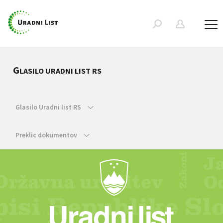
G
LASILO URADNI LIST RS
Glasilo Uradni list RS
Preklic dokumentov