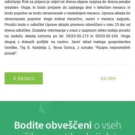
odločanje Rok za prijavo je odprt od dneva objave razpisa do dneva porabe
sredstev. Vloge, ki bodo prispele do zadnjega dne v tekočem mesecu in
bodo popolne se bodo obravnavale v naslednjem mesecu. Uprava sklada bo
obravnavala popolne vloge enkrat mesečno, razen v mesecu avgustu.
Prosilci bodo o odločitvi Uprave sklada pismeno obveščeni v roku 15 dni od
dneva odločitve. Dodatne informacije v zvezi z razpisom lahko dobijo prosilci
na sedežu sklada oziroma po tel. 05/33-50-173 in 05/33-50-150. Vloge
skupaj z dokazili pošljite na naslov: Javni sklad malega gospodarstva
Goriške, Trg E. Kardelja 1, Nova Gorica, z oznako “Razpis neposrednih
posojil”.
KAZALO
NA VRH
Bodite obveščeni
o vseh