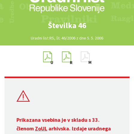
Številka 46
Uradni list RS, št. 46/2006 z dne 5. 5. 2006
Prikazana vsebina je v skladu s 33.
členom
ZoUL
arhivska. Izdaje uradnega