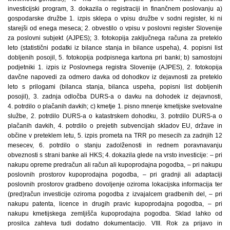
investicijski program, 3. dokazila o registraciji in finančnem poslovanju a)
gospodarske družbe 1. izpis sklepa o vpisu družbe v sodni register, ki ni
starejši od enega meseca; 2. obvestilo o vpisu v poslovni register Slovenije
za poslovni subjekt (AJPES); 3. fotokopija zaključnega računa za preteklo
leto (statistični podatki iz bilance stanja in bilance uspeha), 4. popisni list
dobljenih posojil, 5. fotokopija podpisnega kartona pri banki; b) samostojni
podjetniki 1. izpis iz Poslovnega registra Slovenije (AJPES), 2. fotokopija
davčne napovedi za odmero davka od dohodkov iz dejavnosti za preteklo
leto s prilogami (bilanca stanja, bilanca uspeha, popisni list dobljenih
posojil), 3. zadnja odločba DURS-a o davku na dohodek iz dejavnosti,
4. potrdilo o plačanih davkih; c) kmetje 1. pisno mnenje kmetijske svetovalne
službe, 2. potrdilo DURS-a o katastrskem dohodku, 3. potrdilo DURS-a o
plačanih davkih, 4. potrdilo o prejetih subvencijah skladov EU, države in
občine v preteklem letu, 5. izpis prometa na TRR po mesecih za zadnjih 12
mesecev, 6. potrdilo o stanju zadolženosti in rednem poravnavanju
obveznosti s strani banke ali HKS; 4. dokazila glede na vrsto investicije: – pri
nakupu opreme predračun ali račun ali kupoprodajna pogodba, – pri nakupu
poslovnih prostorov kupoprodajna pogodba, – pri gradnji ali adaptaciji
poslovnih prostorov gradbeno dovoljenje oziroma lokacijska informacija ter
(pred)račun investicije oziroma pogodba z izvajalcem gradbenih del, – pri
nakupu patenta, licence in drugih pravic kupoprodajna pogodba, – pri
nakupu kmetijskega zemljišča kupoprodajna pogodba. Sklad lahko od
prosilca zahteva tudi dodatno dokumentacijo. VIII. Rok za prijavo in