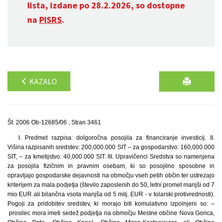
lista, izdane po 28.2.2026, so dostopne
na
PISRS
.
KAZALO
Št. 2006 Ob-12685/06 , Stran 3461
I. Predmet razpisa: dolgoročna posojila za financiranje investicij. II.
Višina razpisanih sredstev: 200,000.000 SIT – za gospodarstvo: 160,000.000
SIT, – za kmetijstvo: 40,000.000 SIT. III. Upravičenci Sredstva so namenjena
za posojila fizičnim in pravnim osebam, ki so posojilno sposobne in
opravljajo gospodarske dejavnosti na območju vseh petih občin ter ustrezajo
kriterijem za mala podjetja (število zaposlenih do 50, letni promet manjši od 7
mio EUR ali bilančna vsota manjša od 5 milj. EUR - v tolarski protivrednosti).
Pogoji za pridobitev sredstev, ki morajo biti komulativno izpolnjeni so: –
prosilec mora imeti sedež podjetja na območju Mestne občine Nova Gorica,