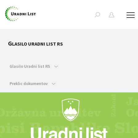
G
LASILO URADNI LIST RS
Glasilo Uradni list RS
Preklic dokumentov