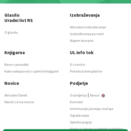
Glasilo
Izobraževanja
Uradni list RS
Aktualna izobraževanja
O glasilu
Izobraževanja po meri
Najem dvorane
Knjigarna
UL info tok
Novo v ponudbi
O storitvi
Kako nakupovati v spletni knjigarni
Preizkusi brezplačno
Novice
Podjetje
|
Aktualni članki
O podjetju
About
Naroči se na novice
Kontakt
Informacije javnega značaja
Oglaševanje
Splošni pogoji
Izjava o varstvu osebnih podatkov