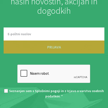
naših novostih, akcijah in
dogodkih
PRIJAVA
Seznanjen sem s
Splošnimi pogoji
in z
Izjavo o varstvu osebnih
podatkov
. *