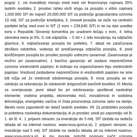
pogoji: 1. vsi investitorji morajo imeti med viri financiranja najmanj 30%
lastnih sredstev, 2. prosilec lahko vloži vlogo za posojilo v višini najmanj
1,000.000 SIT do največ 20,000.000 SIT za področje gospodarstva oziroma
10 milj. SIT za področje kmetijstva, 3. znesek posojila se veže na centralni
paritetni tečaj med evro in SIT (1 evro = 239,640 SIT) in se na dan uvedbe
evra v Republiki Sloveniji konvertira po uradnem tečaju v evro, 4. letna
obrestna mera je 0%, 5. rok odplačila: – 5 let + 1 leto moratorija na odplačilo
glavnice, 6. odplačevanje posojila bo polletno, 7. sklad ne zaračunava
stroškov odobritve, vodenja ali predčasnega odplačila posojila, 8. pred
koriščenjem posojila bo prosilec posojilo ustrezno zavaroval. Zavarovanje je
možno pri zavarovalnici, z bančno garancijo ali zastavo nepremičnine
oziroma vrednostnih papirjev, ki kotirajo na organiziranem trgu vrednostnih
papirjev. Vrednost zastavljene nepremičnine in vrednostnih papirjev ne sme
biti nižja od 2x vrednosti odobrenega posojila, 9. nova posojila se ne
odobrijo za refundacijo že odobrenih dolgoročnih bančnih kreditov. VI. Merila
za ocenjevanje: javni sklad bo pri odobravanju upošteval naslednje
elemente: vsebina projekta, ekonomska moč, inovativnost in sodobna
tehnologija, energetsko varčna in čista proizvodnja oziroma vpliv na okolje,
število novo zaposlenih ter delež lastnih sredstev. VII. Za pridobitev posojila
je potrebna naslednja dokumentacija, ki jo prosilec uredi po zaporedju od št.
1. do št. 4.: 1. prijavni obrazec za investicije do 5 milj. SIT (dobite na sedežu
sklada ali na internet naslovu: www.nova-gorica.si), 2. prijavni obrazec za
investicije nad 5 milj. SIT (dobite na sedežu sklada ali na internet naslovu:
www.nova-gorica.si), ki mu morate priložiti poslovni načrt oziroma