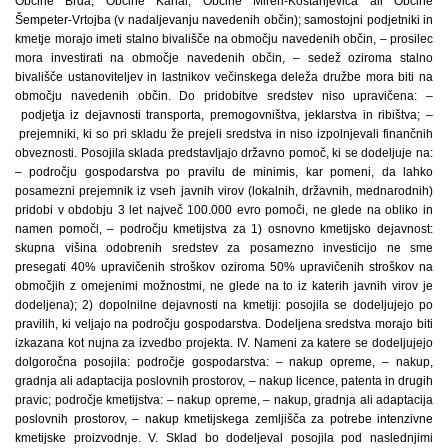
Občine Brda, Občine Kanal, Občine Miren-Kostanjevica ali Občine
Šempeter-Vrtojba (v nadaljevanju navedenih občin); samostojni podjetniki in
kmetje morajo imeti stalno bivališče na območju navedenih občin, – prosilec
mora investirati na območje navedenih občin, – sedež oziroma stalno
bivališče ustanoviteljev in lastnikov večinskega deleža družbe mora biti na
območju navedenih občin. Do pridobitve sredstev niso upravičena: –
podjetja iz dejavnosti transporta, premogovništva, jeklarstva in ribištva; –
prejemniki, ki so pri skladu že prejeli sredstva in niso izpolnjevali finančnih
obveznosti. Posojila sklada predstavljajo državno pomoč, ki se dodeljuje na:
– področju gospodarstva po pravilu de minimis, kar pomeni, da lahko
posamezni prejemnik iz vseh javnih virov (lokalnih, državnih, mednarodnih)
pridobi v obdobju 3 let največ 100.000 evro pomoči, ne glede na obliko in
namen pomoči, – področju kmetijstva za 1) osnovno kmetijsko dejavnost:
skupna višina odobrenih sredstev za posamezno investicijo ne sme
presegati 40% upravičenih stroškov oziroma 50% upravičenih stroškov na
območjih z omejenimi možnostmi, ne glede na to iz katerih javnih virov je
dodeljena); 2) dopolnilne dejavnosti na kmetiji: posojila se dodeljujejo po
pravilih, ki veljajo na področju gospodarstva. Dodeljena sredstva morajo biti
izkazana kot nujna za izvedbo projekta. IV. Nameni za katere se dodeljujejo
dolgoročna posojila: področje gospodarstva: – nakup opreme, – nakup,
gradnja ali adaptacija poslovnih prostorov, – nakup licence, patenta in drugih
pravic; področje kmetijstva: – nakup opreme, – nakup, gradnja ali adaptacija
poslovnih prostorov, – nakup kmetijskega zemljišča za potrebe intenzivne
kmetijske proizvodnje. V. Sklad bo dodeljeval posojila pod naslednjimi