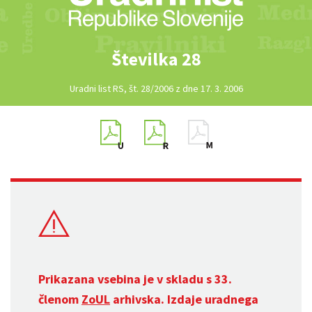
Številka 28
Uradni list RS, št. 28/2006 z dne 17. 3. 2006
Prikazana vsebina je v skladu s 33.
členom
ZoUL
arhivska. Izdaje uradnega