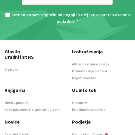
Seznanjen sem s
Splošnimi pogoji
in z
Izjavo o varstvu osebnih
podatkov
. *
Glasilo
Izobraževanja
Uradni list RS
Aktualna izobraževanja
O glasilu
Izobraževanja po meri
Najem dvorane
Knjigarna
UL info tok
Novo v ponudbi
O storitvi
Kako nakupovati v spletni knjigarni
Preizkusi brezplačno
Novice
Podjetje
|
Aktualni članki
O podjetju
About