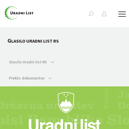
G
LASILO URADNI LIST RS
Glasilo Uradni list RS
Preklic dokumentov