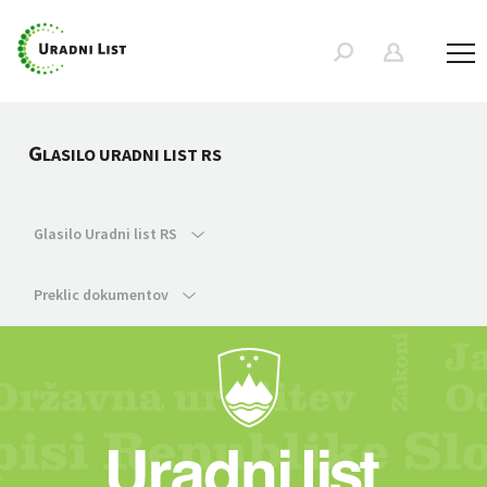
G
LASILO URADNI LIST RS
Glasilo Uradni list RS
Preklic dokumentov