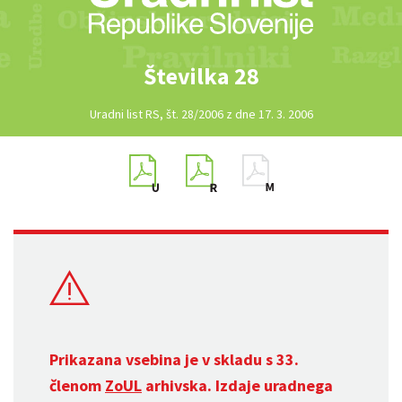
Številka 28
Uradni list RS, št. 28/2006 z dne 17. 3. 2006
Prikazana vsebina je v skladu s 33.
členom
ZoUL
arhivska. Izdaje uradnega