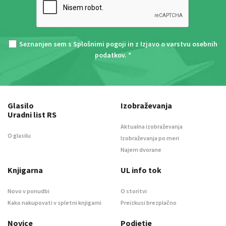
Seznanjen sem s
Splošnimi pogoji
in z
Izjavo o varstvu osebnih
podatkov
. *
Glasilo
Izobraževanja
Uradni list RS
Aktualna izobraževanja
O glasilu
Izobraževanja po meri
Najem dvorane
Knjigarna
UL info tok
Novo v ponudbi
O storitvi
Kako nakupovati v spletni knjigarni
Preizkusi brezplačno
Novice
Podjetje