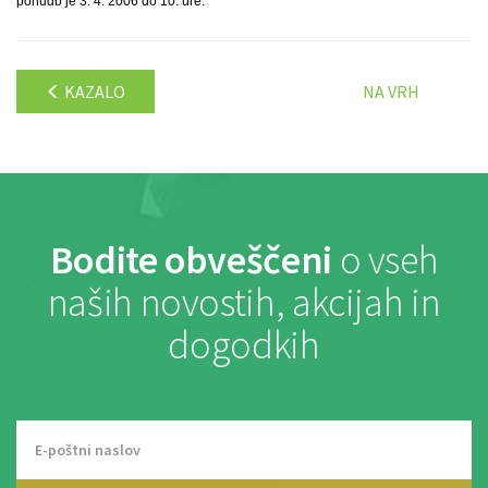
ponudb je 3. 4. 2006 do 10. ure.
KAZALO
NA VRH
Bodite obveščeni
o vseh
naših novostih, akcijah in
dogodkih