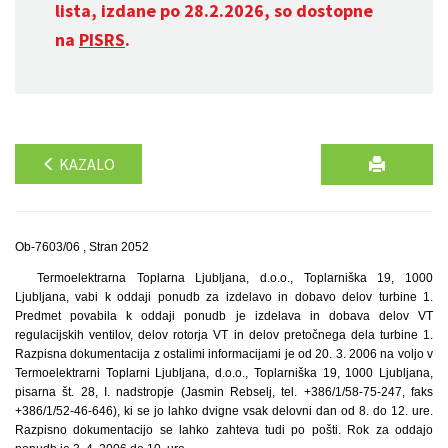
lista, izdane po 28.2.2026, so dostopne
na
PISRS
.
KAZALO
Ob-7603/06 , Stran 2052
Termoelektrarna Toplarna Ljubljana, d.o.o., Toplarniška 19, 1000
Ljubljana, vabi k oddaji ponudb za izdelavo in dobavo delov turbine 1.
Predmet povabila k oddaji ponudb je izdelava in dobava delov VT
regulacijskih ventilov, delov rotorja VT in delov pretočnega dela turbine 1.
Razpisna dokumentacija z ostalimi informacijami je od 20. 3. 2006 na voljo v
Termoelektrarni Toplarni Ljubljana, d.o.o., Toplarniška 19, 1000 Ljubljana,
pisarna št. 28, I. nadstropje (Jasmin Rebselj, tel. +386/1/58-75-247, faks
+386/1/52-46-646), ki se jo lahko dvigne vsak delovni dan od 8. do 12. ure.
Razpisno dokumentacijo se lahko zahteva tudi po pošti. Rok za oddajo