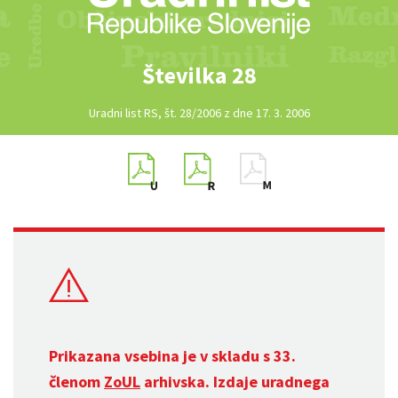
Številka 28
Uradni list RS, št. 28/2006 z dne 17. 3. 2006
Prikazana vsebina je v skladu s 33.
členom
ZoUL
arhivska. Izdaje uradnega