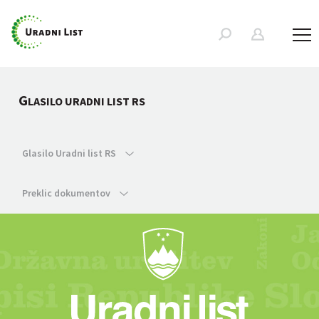
G
LASILO URADNI LIST RS
Glasilo Uradni list RS
Preklic dokumentov