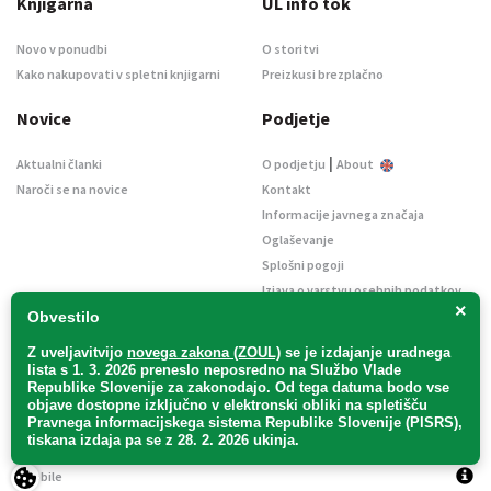
Knjigarna
UL info tok
Novo v ponudbi
O storitvi
Kako nakupovati v spletni knjigarni
Preizkusi brezplačno
Novice
Podjetje
|
Aktualni članki
O podjetju
About
Naroči se na novice
Kontakt
Informacije javnega značaja
Oglaševanje
Splošni pogoji
Izjava o varstvu osebnih podatkov
×
E-dražbe
Obvestilo
Z uveljavitvijo
novega zakona (ZOUL)
se je
izdajanje uradnega
lista s 1. 3. 2026 preneslo
neposredno
na Službo Vlade
Republike Slovenije za zakonodajo
. Od tega datuma bodo vse
objave dostopne izključno v elektronski obliki na spletišču
Pravnega informacijskega sistema Republike Slovenije (PISRS),
Uradni list d. o. o. – v likvidaciji / Vse pravice pridržane.
tiskana izdaja pa se z 28. 2. 2026 ukinja.
Pravna obvestila
/
Piškotki
/ Avtorji:
TriTim spletna agencija
v sodelovanju z
2Mobile