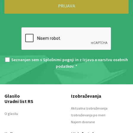
PRIJAVA
Seznanjen sem s
Splošnimi pogoji
in z
Izjavo o varstvu osebnih
podatkov
. *
Glasilo
Izobraževanja
Uradni list RS
Aktualna izobraževanja
O glasilu
Izobraževanja po meri
Najem dvorane