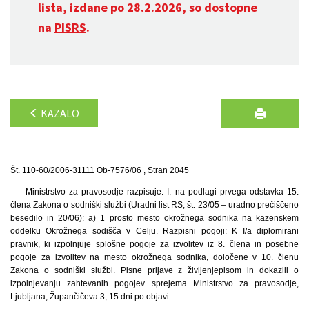
lista, izdane po 28.2.2026, so dostopne
na
PISRS
.
KAZALO
Št. 110-60/2006-31111 Ob-7576/06 , Stran 2045
Ministrstvo za pravosodje razpisuje: I. na podlagi prvega odstavka 15.
člena Zakona o sodniški službi (Uradni list RS, št. 23/05 – uradno prečiščeno
besedilo in 20/06): a) 1 prosto mesto okrožnega sodnika na kazenskem
oddelku Okrožnega sodišča v Celju. Razpisni pogoji: K I/a diplomirani
pravnik, ki izpolnjuje splošne pogoje za izvolitev iz 8. člena in posebne
pogoje za izvolitev na mesto okrožnega sodnika, določene v 10. členu
Zakona o sodniški službi. Pisne prijave z življenjepisom in dokazili o
izpolnjevanju zahtevanih pogojev sprejema Ministrstvo za pravosodje,
Ljubljana, Župančičeva 3, 15 dni po objavi.