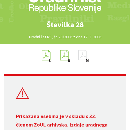
Številka 28
Uradni list RS, št. 28/2006 z dne 17. 3. 2006
Prikazana vsebina je v skladu s 33.
členom
ZoUL
arhivska. Izdaje uradnega