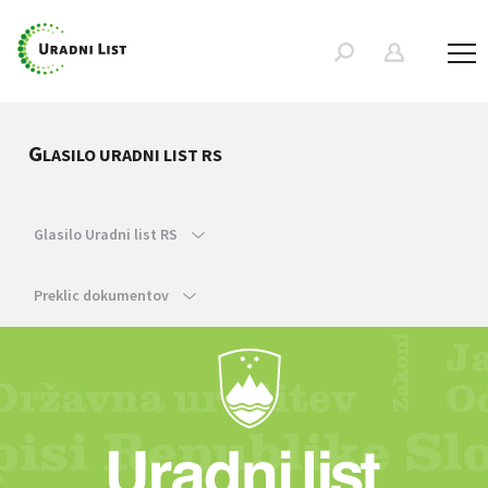
G
LASILO URADNI LIST RS
Glasilo Uradni list RS
Preklic dokumentov