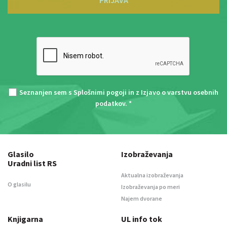
PRIJAVA
Seznanjen sem s
Splošnimi pogoji
in z
Izjavo o varstvu osebnih
podatkov
. *
Glasilo
Izobraževanja
Uradni list RS
Aktualna izobraževanja
O glasilu
Izobraževanja po meri
Najem dvorane
Knjigarna
UL info tok