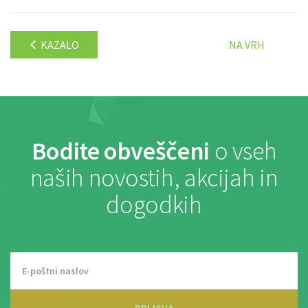
KAZALO
NA VRH
Bodite obveščeni
o vseh
naših novostih, akcijah in
dogodkih