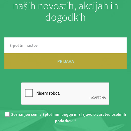
naših novostih, akcijah in
dogodkih
PRIJAVA
Seznanjen sem s
Splošnimi pogoji
in z
Izjavo o varstvu osebnih
podatkov
. *