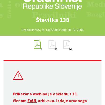
Številka 138
Uradni list RS, št. 138/2006 z dne 28. 12. 2006
Prikazana vsebina je v skladu s 33.
členom
ZoUL
arhivska. Izdaje uradnega