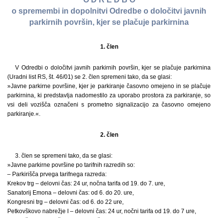
o spremembi in dopolnitvi Odredbe o določitvi javnih
parkirnih površin, kjer se plačuje parkirnina
1. člen
V Odredbi o določitvi javnih parkirnih površin, kjer se plačuje parkirnina
(Uradni list RS, št. 46/01) se 2. člen spremeni tako, da se glasi:
»Javne parkirne površine, kjer je parkiranje časovno omejeno in se plačuje
parkirnina, ki predstavlja nadomestilo za uporabo prostora za parkiranje, so
vsi deli vozišča označeni s prometno signalizacijo za časovno omejeno
parkiranje.«.
2. člen
3. člen se spremeni tako, da se glasi:
»Javne parkirne površine po tarifnih razredih so:
– Parkirišča prvega tarifnega razreda:
Krekov trg – delovni čas: 24 ur, nočna tarifa od 19. do 7. ure,
Sanatorij Emona – delovni čas: od 6. do 20. ure,
Kongresni trg – delovni čas: od 6. do 22 ure,
Petkovškovo nabrežje I – delovni čas: 24 ur, nočni tarifa od 19. do 7 ure,