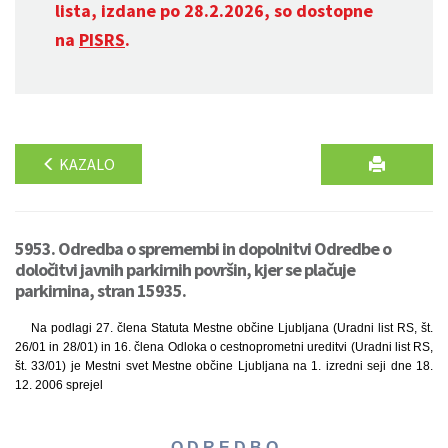
lista, izdane po 28.2.2026, so dostopne
na
PISRS
.
KAZALO
5953. Odredba o spremembi in dopolnitvi Odredbe o
določitvi javnih parkirnih površin, kjer se plačuje
parkirnina, stran 15935.
Na podlagi 27. člena Statuta Mestne občine Ljubljana (Uradni list RS, št.
26/01 in 28/01) in 16. člena Odloka o cestnoprometni ureditvi (Uradni list RS,
št. 33/01) je Mestni svet Mestne občine Ljubljana na 1. izredni seji dne 18.
12. 2006 sprejel
O D R E D B O