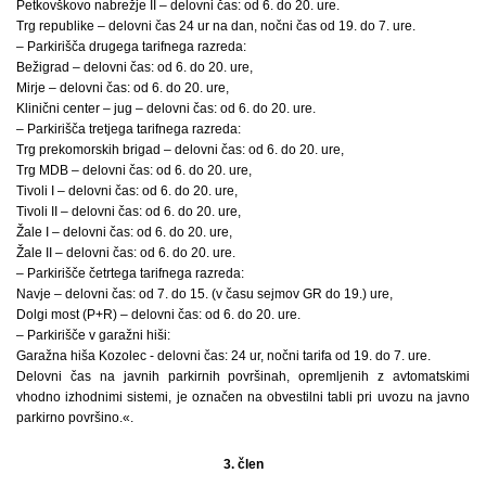
Petkovškovo nabrežje II – delovni čas: od 6. do 20. ure.
Trg republike – delovni čas 24 ur na dan, nočni čas od 19. do 7. ure.
– Parkirišča drugega tarifnega razreda:
Bežigrad – delovni čas: od 6. do 20. ure,
Mirje – delovni čas: od 6. do 20. ure,
Klinični center – jug – delovni čas: od 6. do 20. ure.
– Parkirišča tretjega tarifnega razreda:
Trg prekomorskih brigad – delovni čas: od 6. do 20. ure,
Trg MDB – delovni čas: od 6. do 20. ure,
Tivoli I – delovni čas: od 6. do 20. ure,
Tivoli II – delovni čas: od 6. do 20. ure,
Žale I – delovni čas: od 6. do 20. ure,
Žale II – delovni čas: od 6. do 20. ure.
– Parkirišče četrtega tarifnega razreda:
Navje – delovni čas: od 7. do 15. (v času sejmov GR do 19.) ure,
Dolgi most (P+R) – delovni čas: od 6. do 20. ure.
– Parkirišče v garažni hiši:
Garažna hiša Kozolec - delovni čas: 24 ur, nočni tarifa od 19. do 7. ure.
Delovni čas na javnih parkirnih površinah, opremljenih z avtomatskimi
vhodno izhodnimi sistemi, je označen na obvestilni tabli pri uvozu na javno
parkirno površino.«.
3. člen