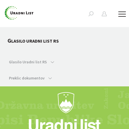
G
LASILO URADNI LIST RS
Glasilo Uradni list RS
Preklic dokumentov