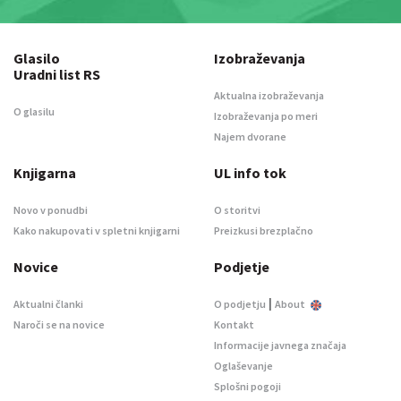
Glasilo
Izobraževanja
Uradni list RS
Aktualna izobraževanja
O glasilu
Izobraževanja po meri
Najem dvorane
Knjigarna
UL info tok
Novo v ponudbi
O storitvi
Kako nakupovati v spletni knjigarni
Preizkusi brezplačno
Novice
Podjetje
|
Aktualni članki
O podjetju
About
Naroči se na novice
Kontakt
Informacije javnega značaja
Oglaševanje
Splošni pogoji